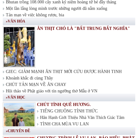
Bhutan trồng 108.000 cây xanh kỷ niệm hoàng tử bé đầy tháng
Một lần lắng lòng mình trước những người đã nằm xuống
Tản mạn về việc không rượu, bia
»VĂN HÓA
ĂN THỊT CHÓ LÀ "BẤT TRUNG BẤT NGHĨA"
GIEC: GIẢM MẠNH ĂN THỊT MỚI CỨU ĐƯỢC HÀNH TINH
Khoảnh khắc đi cùng Thầy
CHÚT TẢN MẠN VỀ ĂN CHAY
Hội thảo về Phật giáo với tín ngưỡng thờ Mẫu ở VN
»VĂN HỌC
CHÚT TÌNH QUÊ HƯƠNG.
TIẾNG CHUÔNG TỈNH THỨC
Hân Hạnh Giới Thiệu Nhà Văn Thích Giác Tâm
TÌNH CHA MÙA VU LAN
»CHUYÊN ĐỀ