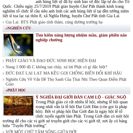
anh hùng liệt sỹ đã hy sinh bảo vệ độc lập tự do cho Tổ
Quốc. Chiều ngày 25/7/2019 Phật giáo huyện Chư Păh thành kính trang
nghiêm tổ chức lễ cầu siêu anh linh các anh hùng liệt sĩ tại đền tưởng niệm
liệt sĩ tọa lạc tại thôn 8, xã Nghĩa Hưng, huyện Chư Păh tỉnh Gia Lai.
Gia Lai: BTS Phật giáo tỉnh thăm, cúng dường trường hạ
»NGHIÊN CỨU
Tìm kiếm năng lượng nhiệm mầu, giảm phiền não
nghiệp chướng
PHẬT GIÁO VÀ ĐẠO ĐỨC SINH HỌC HIỆN ĐẠI
Nung 1.000 độ C không tan chảy, xá lợi Phật có gì đặc biệt?
ĐỨC ĐẠT LAI LẠT MA KÊU GỌI CHỐNG BIẾN ĐỔI KHÍ HẬU
Nghiên Cứu Về Vấn Đề Thọ Sanh Của Thai Nhi Theo Quan Điểm Phật
Giáo
»PHẬT HỌC
Ý NGHĨA ĐẠI GIỚI ĐÀN CAM LỘ - GIÁC NGỘ
Trong Phật giáo có rất nhiều lễ hội, nhưng lễ hội quan
trọng nhất vẫn là lễ hội Đại Giới Đàn (còn gọi là pháp
hội). Bởi vì pháp hội Đại Giới đàn là ngày hội lễ tổ
chức tuyển người làm Phật. Trong Giới đàn có một hội
trường để cho các vị giới sư truyền giới cho các vị giới tử, nơi ấy có bảng
hiệu “Tuyển Phật trường”.
VỚI MỘT CHỮ TÂM SỐNG GIỮA ĐỜI.