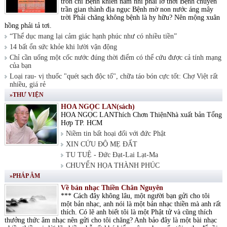
tròn chí Bệnh khiến nam nhi phải lỡ thời Bệnh chuyển
trần gian thành địa ngục Bệnh mờ non nước áng mây
trời Phải chăng không bệnh là hy hữu? Nên mộng xuân
hồng phải tả tơi.
“Thể dục mang lại cảm giác hạnh phúc như có nhiều tiền”
14 bất ổn sức khỏe khi lười vận động
Chỉ cần uống một cốc nước đúng thời điểm có thể cứu được cả tính mạng
của bạn
Loại rau- vị thuốc "quét sạch độc tố", chữa táo bón cực tốt: Chợ Việt rất
nhiều, giá rẻ
»THƯ VIỆN
HOA NGỌC LAN(sách)
HOA NGỌC LANThích Chơn ThiệnNhà xuất bản Tổng
Hợp TP. HCM
Niềm tin bất hoại đối với đức Phật
XIN CỨU ĐỘ MẸ ĐẤT
TU TUỆ - Đức Đạt-Lai Lạt-Ma
CHUYỂN HỌA THÀNH PHÚC
»PHÁP ÂM
Về bản nhạc Thiền Chân Nguyên
*** Cách đây không lâu, một người bạn gửi cho tôi
một bản nhạc, anh nói là một bản nhạc thiền mà anh rất
thích. Có lẽ anh biết tôi là một Phật tử và cũng thích
thưởng thức âm nhạc nên gửi cho tôi chăng? Anh bảo đây là một bài nhạc