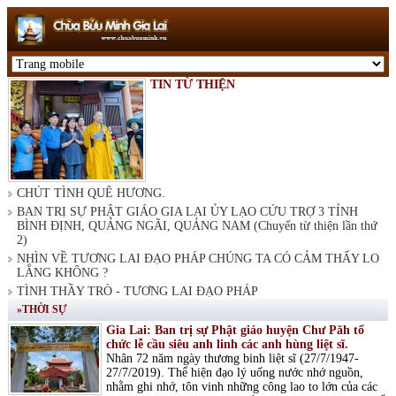
TIN TỪ THIỆN
CHÚT TÌNH QUÊ HƯƠNG.
BAN TRỊ SỰ PHẬT GIÁO GIA LAI ỦY LẠO CỨU TRỢ 3 TỈNH
BÌNH ĐỊNH, QUẢNG NGÃI, QUẢNG NAM (Chuyến từ thiện lần thứ
2)
NHÌN VỀ TƯƠNG LAI ĐẠO PHÁP CHÚNG TA CÓ CẢM THẤY LO
LẮNG KHÔNG ?
TÌNH THẦY TRÒ - TƯƠNG LAI ĐẠO PHÁP
»THỜI SỰ
Gia Lai: Ban trị sự Phật giáo huyện Chư Păh tổ
chức lễ cầu siêu anh linh các anh hùng liệt sĩ.
Nhân 72 năm ngày thương binh liệt sĩ (27/7/1947-
27/7/2019). Thể hiện đạo lý uống nước nhớ nguồn,
nhằm ghi nhớ, tôn vinh những công lao to lớn của các