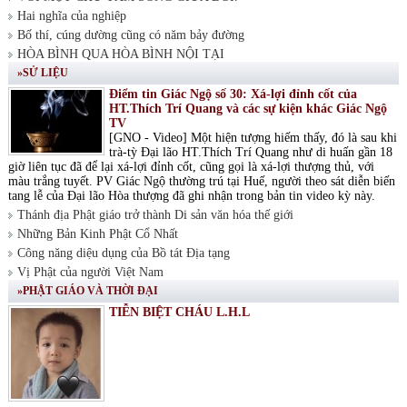
Hai nghĩa của nghiệp
Bố thí, cúng dường cũng có năm bảy đường
HÒA BÌNH QUA HÒA BÌNH NỘI TẠI
»SỬ LIỆU
Điểm tin Giác Ngộ số 30: Xá-lợi đỉnh cốt của
HT.Thích Trí Quang và các sự kiện khác Giác Ngộ
TV
[GNO - Video] Một hiện tượng hiếm thấy, đó là sau khi
trà-tỳ Đại lão HT.Thích Trí Quang như di huấn gần 18
giờ liên tục đã để lại xá-lợi đỉnh cốt, cũng gọi là xá-lợi thượng thủ, với
màu trắng tuyết. PV Giác Ngộ thường trú tại Huế, người theo sát diễn biến
tang lễ của Đại lão Hòa thượng đã ghi nhận trong bản tin video kỳ này.
Thánh địa Phật giáo trở thành Di sản văn hóa thế giới
Những Bản Kinh Phật Cổ Nhất
Công năng diệu dụng của Bồ tát Địa tạng
Vị Phật của người Việt Nam
»PHẬT GIÁO VÀ THỜI ĐẠI
TIỄN BIỆT CHÁU L.H.L