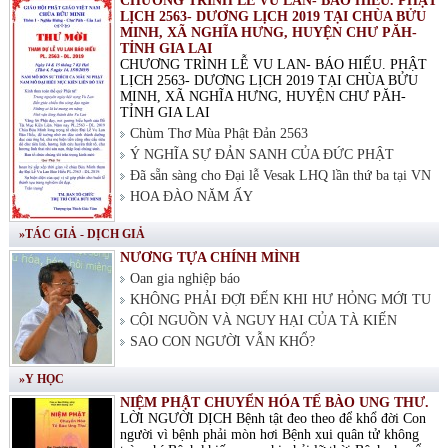
CHƯƠNG TRÌNH LỄ VU LAN- BÁO HIẾU. PHẬT
LỊCH 2563- DƯƠNG LỊCH 2019 TẠI CHÙA BỬU
MINH, XÃ NGHĨA HƯNG, HUYỆN CHƯ PĂH-
TỈNH GIA LAI
CHƯƠNG TRÌNH LỄ VU LAN- BÁO HIẾU. PHẬT
LỊCH 2563- DƯƠNG LỊCH 2019 TẠI CHÙA BỬU
MINH, XÃ NGHĨA HƯNG, HUYỆN CHƯ PĂH-
TỈNH GIA LAI
Chùm Thơ Mùa Phật Đản 2563
Ý NGHĨA SỰ ĐẢN SANH CỦA ĐỨC PHẬT
Đã sẵn sàng cho Đại lễ Vesak LHQ lần thứ ba tại VN
HOA ĐÀO NĂM ẤY
»TÁC GIẢ - DỊCH GIẢ
NƯƠNG TỰA CHÍNH MÌNH
Oan gia nghiệp báo
KHÔNG PHẢI ĐỢI ĐẾN KHI HƯ HỎNG MỚI TU
CỘI NGUỒN VÀ NGUY HẠI CỦA TÀ KIẾN
SAO CON NGƯỜI VẪN KHỔ?
»Y HỌC
NIỆM PHẬT CHUYỂN HÓA TẾ BÀO UNG THƯ.
LỜI NGƯỜI DỊCH Bệnh tật đeo theo để khổ đời Con
người vì bệnh phải mòn hơi Bệnh xui quân tử không