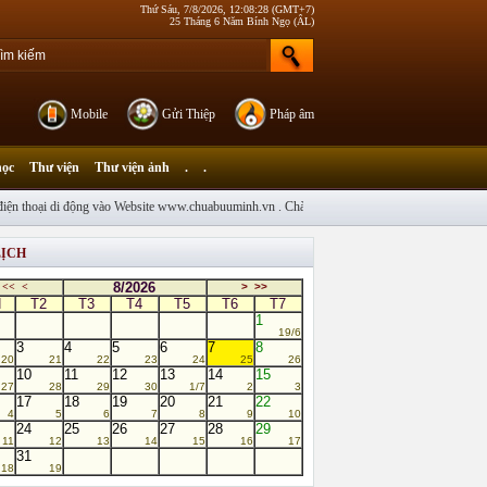
Thứ Sáu, 7/8/2026, 12:08:28 (GMT+7)
25 Tháng 6 Năm Bính Ngọ (ÂL)
Mobile
Gửi Thiệp
Pháp âm
học
Thư viện
Thư viện ảnh
.
.
ện thoại di động vào Website www.chuabuuminh.vn . Chào mừng Chư Tôn Đức Tăng Ny, quý T
LỊCH
8/2026
<<
<
>
>>
N
T2
T3
T4
T5
T6
T7
1
19/6
3
4
5
6
7
8
20
21
22
23
24
25
26
10
11
12
13
14
15
27
28
29
30
1/7
2
3
17
18
19
20
21
22
4
5
6
7
8
9
10
24
25
26
27
28
29
11
12
13
14
15
16
17
31
18
19