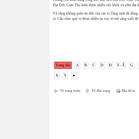
Đại Đức Giáo Thọ luôn được nhiều sức khỏe và sớm đạt thà
Và cũng không quên ân đức của các vị Tăng sinh đã động 
vị. Cầu chúc quý vị được nhiều an vui, trí tuệ sáng suốt để
Trang đầu
A
B
C
D
Đ
E - Ê
G
X
Y
►
Về trang trước
Về đầu trang
Bản để in