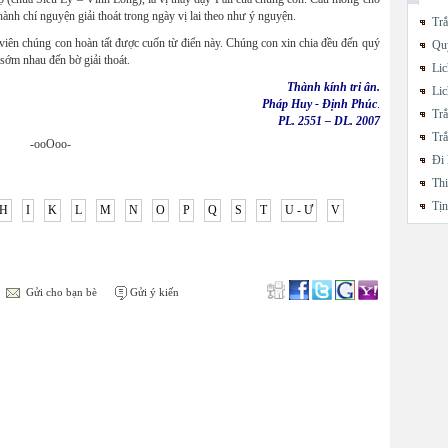
nh chí nguyện giải thoát trong ngày vị lai theo như ý nguyện.
Trắ
viên chúng con hoàn tất được cuốn từ điển này. Chúng con xin chia đều đến quý
Quy
 sớm nhau đến bờ giải thoát.
Lic
Thành kính tri ân.
Lic
Pháp Huy - Định Phúc
.
Trắ
PL. 2551 – DL. 2007
Trắ
-ooOoo-
Đi 
Thi
Tị
H
I
K
L
M
N
O
P
Q
S
T
U - Ư
V
Gửi cho bạn bè
Gửi ý kiến