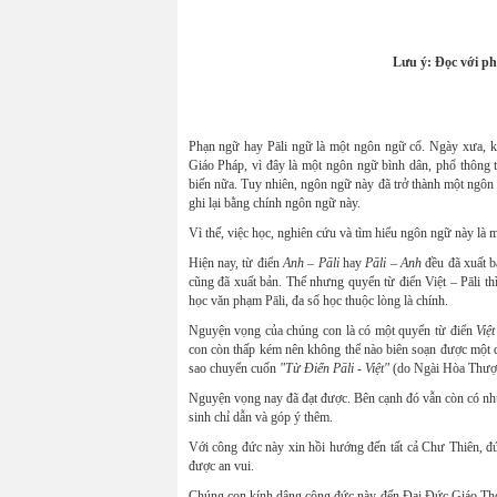
Lưu ý: Ðọc với p
Phạn ngữ hay Pāli ngữ là một ngôn ngữ cổ. Ngày xưa, k
Giáo Pháp, vì đây là một ngôn ngữ bình dân, phổ thông 
biến nữa. Tuy nhiên, ngôn ngữ này đã trở thành một ngô
ghi lại bằng chính ngôn ngữ này.
Vì thế, việc học, nghiên cứu và tìm hiểu ngôn ngữ này là m
Hiện nay, từ điển
Anh – Pāli
hay
Pāli – Anh
đều đã xuất b
cũng đã xuất bản. Thế nhưng quyển từ điển Việt – Pāli th
học văn phạm Pāli, đa số học thuộc lòng là chính.
Nguyện vọng của chúng con là có một quyển từ điển
Việt
con còn thấp kém nên không thể nào biên soạn được một 
sao chuyển cuốn
"Từ Điển Pāli - Việt"
(do Ngài Hòa Thượng
Nguyện vọng nay đã đạt được. Bên cạnh đó vẫn còn có n
sinh chỉ dẫn và góp ý thêm.
Với công đức này xin hồi hướng đến tất cả Chư Thiên, đứ
được an vui.
Chúng con kính dâng công đức này đến Đại Đức Giáo Thọ 