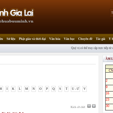
ứu
Sử liệu
Phật giáo và thời đại
Văn hóa
Văn học
Chuyên đề
Tác giả
Y 
Quý vị có thể truy cập trực tiếp từ đi
ÂM 
C
2
9
H
I
K
L
M
N
O
P
Q
S
T
U - Ư
V
16
23
30
Kích cỡ chữ: