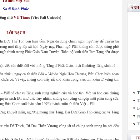
Từ điển Việt-Pali
ẢNH
Sa di Định Phúc
hông chữ
VU Times
(Viet-Pali Unicode)
LỜI BẠCH
hi Đức Thế Tôn còn hiện tiền, Ngài đã dùng chính ngôn ngữ này để truyền bá
trong mọi tầng lớp xã hội. Ngày nay, Phạn ngữ Pāli không còn được dùng phổ
n ngữ chính trong Phật Giáo Nam Truyền. Toàn bộ kinh điển Tam Tạng đều được
ột việc cần thiết đối với những Tăng sĩ Phật Giáo, nhất là những Tăng sinh trẻ.
ản nhiều, ngay cả từ điển
Pāli – Việt
do Ngài Hòa Thượng Bửu Chơn biên soạn
ì chưa có. Vì vậy, chúng con thấy rất khó khăn trong việc tìm kiếm từ vựng khi
T
 – Pāli
để chư vị Tăng sinh cùng nghiên cứu và học tập. Với tài học của chúng
quyển sách lớn như thế. Tuy nhiên, chúng con cũng xin góp một phần công sức
T
 Bửu Chơn xuất bản năm 1976) thành cuốn từ điển Việt – Pāli.
L
hững khuyết điểm, ngưỡng mong chư Tăng, Đại Đức Giáo Thọ cùng các vị Tăng
N
T
c trời Đế Thích, Tứ Đại Thiên Vương cùng tất cả chúng sanh trong ba cõi đều
T
(chùa Siêu Lý – Vĩnh Long), là vị thầy dạy Pāli của chúng con. Cầu mong cho