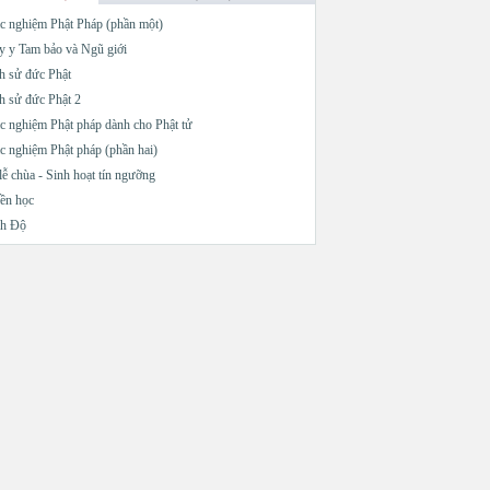
c nghiệm Phật Pháp (phần một)
 y Tam bảo và Ngũ giới
h sử đức Phật
h sử đức Phật 2
c nghiệm Phật pháp dành cho Phật tử
c nghiệm Phật pháp (phần hai)
lễ chùa - Sinh hoạt tín ngưỡng
ền học
nh Độ