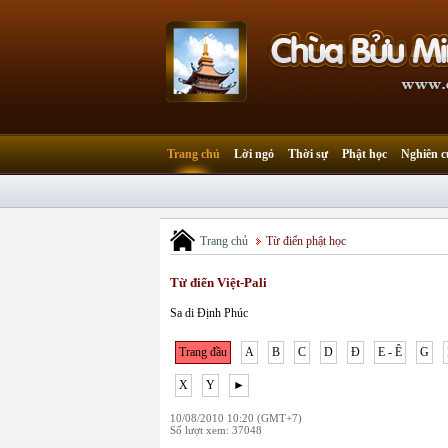
Trang chủ
Lời ngỏ
Thời sự
Phật học
Nghiên c
Trang chủ
Từ điển phật học
Từ điển Việt-Pali
Sa di Định Phúc
Trang đầu
A
B
C
D
Đ
E - Ê
G
X
Y
►
10/08/2010 10:20 (GMT+7)
Số lượt xem: 37048