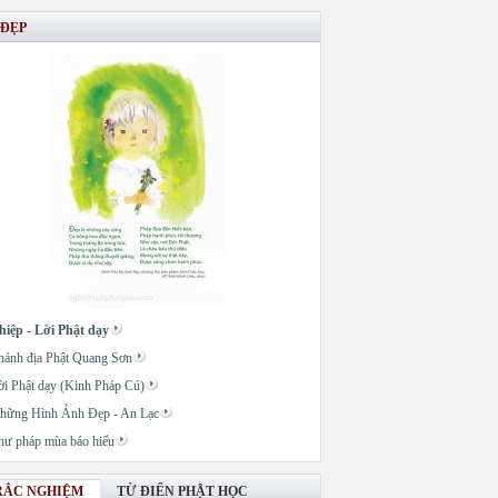
 ĐẸP
hiệp - Lời Phật dạy
hánh địa Phật Quang Sơn
ời Phật dạy (Kinh Pháp Cú)
hững Hình Ảnh Đẹp - An Lạc
hư pháp mùa báo hiếu
RẮC NGHIỆM
TỪ ĐIỂN PHẬT HỌC