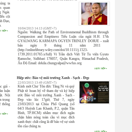
úng ta
m quan
g Ngài.
đến cội
nh Đạo,
.
10/04/2013 14:13 (GMT+7)
Nguồn: Walking the Path of Environmental Buddhism through
Compassion and Emptiness Tiểu Luận của ngài H.H. 17th
GYALWANG KARMAPA OGYEN TRINLEY DORJE – xuất
bản ngày 9 tháng 11 năm 2011
(http://onlinelibrary.wiley.com/doi/10.1111/j.1523-
1739.2011.01765.x/full) Vi Trần dịch Việt Từ Tu viện Gyuto
Ramoche, Sidhbari 176057, Quận Kangra, Himachal Pradesh,
Ấn Độ Email: dekila.chungyalpa@wwfus.org
Hiệp ước: Bảo vệ môi trường Xanh - Sạch - Đẹp
22/03/2013 13:49 (GMT+7)
c giả -
Kính mời Chư Tôn đức Tăng Ni và quý
àn luận
Phật tử hoan hỷ về tham dự và ký hiệp
ật. Nội
ước Bảo vệ môi trường Xanh - Sạch -
n trọng
Đẹp vào lúc 17giờ, Thứ 7, ngày
ệ thống
23/03/2013 tại Chùa Phổ Quang (số
64/3 Huỳnh Lan Khanh, P.2, quận Tân
Bình, TP.HCM) nhằm mục đích ngăn
chặn hâm nóng toàn cầu vì mục đích
xanh thực chất cũng là để bảo vệ sự sinh
tồn của chúng ta.