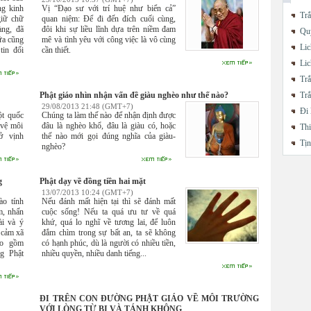
ng kinh
Vị “Đạo sư với trí huệ như biển cả”
Trắ
giữ chữ
quan niệm: Để đi đến đích cuối cùng,
àng, đã
đôi khi sự liều lĩnh dựa trên niềm đam
Quy
ữa cũng
mê và tình yêu với công việc là vô cùng
Lic
tin đối
cần thiết.
Lic
Trắ
Phật giáo nhìn nhận vấn đề giàu nghèo như thế nào?
Trắ
29/08/2013 21:48 (GMT+7)
Đi 
ột quốc
Chúng ta làm thế nào để nhận định được
 vệ môi
đâu là nghèo khổ, đâu là giàu có, hoặc
Thi
ở vịnh
thế nào mới gọi đúng nghĩa của giàu-
Tị
nghèo?
g
Phật dạy về đồng tiền hai mặt
13/07/2013 10:24 (GMT+7)
ào tính
Nếu đánh mất hiện tại thì sẽ đánh mất
m, nhấn
cuộc sống! Nếu ta quá ưu tư về quá
ài và ý
khứ, quá lo nghĩ về tương lai, để luôn
 cảm xã
đắm chìm trong sự bất an, ta sẽ không
ao gồm
có hạnh phúc, dù là người có nhiều tiền,
g Phật
nhiều quyền, nhiều danh tiếng...
ĐI TRÊN CON ĐƯỜNG PHẬT GIÁO VỀ MÔI TRƯỜNG
VỚI LÒNG TỪ BI VÀ TÁNH KHÔNG