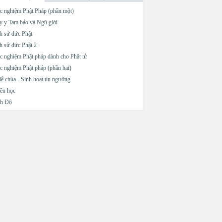
c nghiệm Phật Pháp (phần một)
 y Tam bảo và Ngũ giới
h sử đức Phật
h sử đức Phật 2
c nghiệm Phật pháp dành cho Phật tử
c nghiệm Phật pháp (phần hai)
lễ chùa - Sinh hoạt tín ngưỡng
ền học
nh Độ