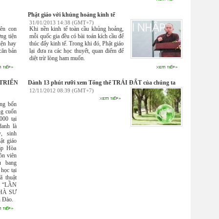
Phật giáo với khủng hoảng kinh tế
31/01/2013 14:38 (GMT+7)
ên con
Khi nền kinh tế toàn cầu khủng hoảng,
ng tiện
mỗi quốc gia đều có bài toán kích cầu để
iện hay
thúc đẩy kinh tế. Trong khi đó, Phật giáo
 căn bản
lại đưa ra các học thuyết, quan điểm để
diệt trừ lòng ham muốn.
TRIỂN
Dành 13 phút rưỡi xem Tổng thể TRÁI ĐẤT của chúng ta
12/11/2012 08:39 (GMT+7)
ong bốn
ng cuốn
000 tại
danh là
, sinh
ật giáo
ặp Hòa
ôn viên
u bang
học tại
ã thuật
ết “LẦN
HÀ SƯ
 Đào.