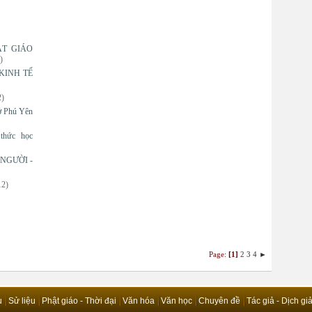
ẬT GIÁO
)
KINH TẾ
2)
 ở Phú Yên
thức học
NGƯỜI -
12)
Page:
[1]
2
3
4
►
u
Sử liệu
Phật giáo - Thời đại
Văn hóa
Văn học
Chuyên đề
Tác giả - Dịch gi