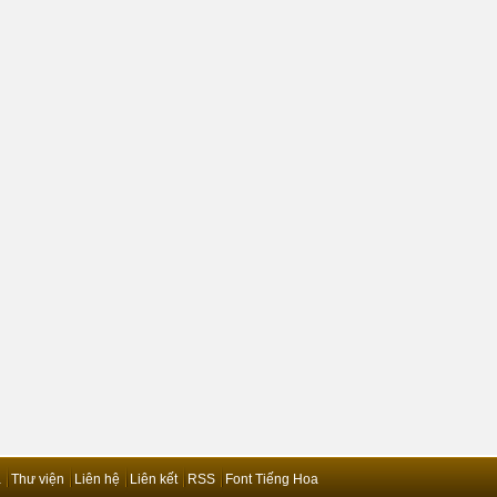
ả
Thư viện
Liên hệ
Liên kết
RSS
Font Tiếng Hoa