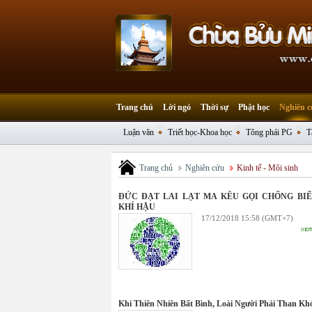
Trang chủ
Lời ngỏ
Thời sự
Phật học
Nghiên c
Luận văn
Triết học-Khoa học
Tông phái PG
T
Trang chủ
Nghiên cứu
Kinh tế - Môi sinh
ĐỨC ĐẠT LAI LẠT MA KÊU GỌI CHỐNG BIẾ
KHÍ HẬU
17/12/2018 15:58 (GMT+7)
Khi Thiên Nhiên Bất Bình, Loài Người Phải Than Kh