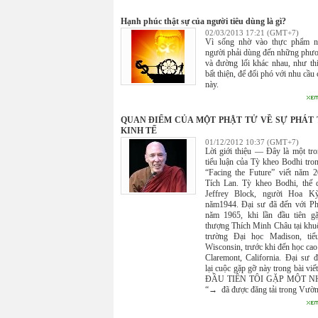
Hạnh phúc thật sự của người tiêu dùng là gì?
02/03/2013 17:21 (GMT+7)
Vì sống nhờ vào thực phẩm n
người phải dùng đến những phươ
và đường lối khác nhau, như th
bất thiện, để đối phó với nhu cầu
này.
QUAN ĐIỂM CỦA MỘT PHẬT TỬ VỀ SỰ PHÁT 
KINH TẾ
01/12/2012 10:37 (GMT+7)
Lời giới thiệu — Đây là một tr
tiểu luận của Tỳ kheo Bodhi tro
“Facing the Future” viết năm 2
Tích Lan. Tỳ kheo Bodhi, thế 
Jeffrey Block, người Hoa Kỳ
năm1944. Đại sư đã đến với Ph
năm 1965, khi lần đầu tiên g
thượng Thích Minh Châu tại khu
trường Đại học Madison, tiể
Wisconsin, trước khi đến học cao 
Claremont, California. Đại sư đ
lại cuộc gặp gỡ này trong bài vi
ĐẦU TIÊN TÔI GẶP MỘT N
“→ đã được đăng tải trong Vườn