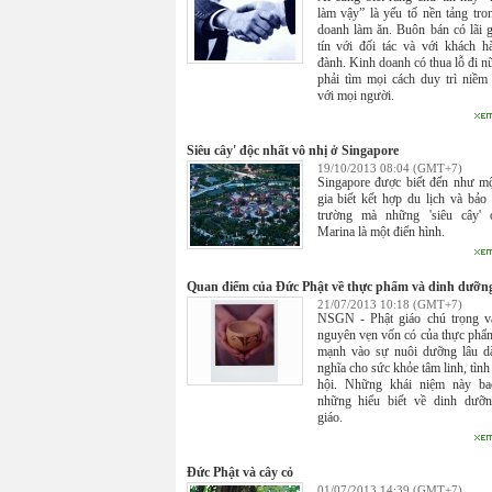
làm vậy” là yếu tố nền tảng tro
doanh làm ăn. Buôn bán có lãi 
tín với đối tác và với khách h
đành. Kinh doanh có thua lỗ đi n
phải tìm mọi cách duy trì niềm 
với mọi người.
Siêu cây' độc nhất vô nhị ở Singapore
19/10/2013 08:04 (GMT+7)
Singapore được biết đến như m
gia biết kết hợp du lịch và bảo
trường mà những 'siêu cây' 
Marina là một điển hình.
Quan điểm của Ðức Phật về thực phẩm và dinh dưỡn
21/07/2013 10:18 (GMT+7)
NSGN - Phật giáo chú trọng v
nguyên vẹn vốn có của thực phẩ
mạnh vào sự nuôi dưỡng lâu d
nghĩa cho sức khỏe tâm linh, tình
hội. Những khái niệm này b
những hiểu biết về dinh dưỡn
giáo.
Đức Phật và cây cỏ
01/07/2013 14:39 (GMT+7)