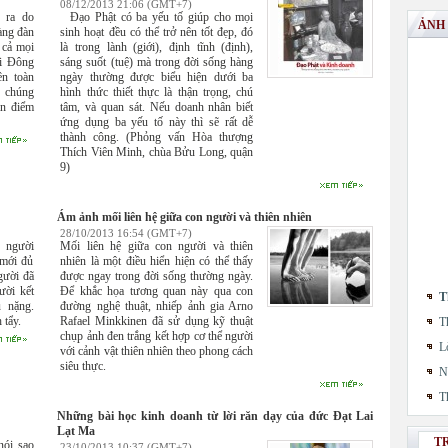
08/12/2013 21:06 (GMT+7)
 ra do
Đạo Phật có ba yếu tố giúp cho mọi
ẢNH
àng đàn
sinh hoạt đều có thể trở nên tốt đẹp, đó
 cả mọi
là trong lành (giới), định tĩnh (định),
ải Đông
sáng suốt (tuệ) mà trong đời sống hàng
ên toàn
ngày thường được biểu hiện dưới ba
y chúng
hình thức thiết thực là thận trọng, chú
an điểm
tâm, và quan sát. Nếu doanh nhân biết
ứng dụng ba yếu tố này thì sẽ rất dễ
thành công. (Phỏng vấn Hòa thượng
Thích Viên Minh, chùa Bửu Long, quận
9)
Ám ảnh mối liên hệ giữa con người và thiên nhiên
28/10/2013 16:54 (GMT+7)
 người
Mối liên hệ giữa con người và thiên
 mới đủ
nhiên là một điều hiển hiện có thể thấy
gười đã
được ngay trong đời sống thường ngày.
ười kết
Để khắc họa tương quan này qua con
T
u nặng.
đường nghệ thuật, nhiếp ảnh gia Arno
 tẩy.
Rafael Minkkinen đã sử dụng kỹ thuật
T
chụp ảnh đen trắng kết hợp cơ thể người
L
với cảnh vật thiên nhiên theo phong cách
siêu thực.
N
T
Những bài học kinh doanh từ lời răn dạy của đức Đạt Lai
Lạt Ma
T
nói sao
23/10/2013 10:37 (GMT+7)