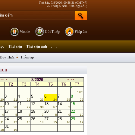
Thứ Sáu, 7/8/2026, 00:56:31 (GMT+7)
25 Tháng 6 Năm Bính Ngọ (ÂL)
Mobile
Gửi Thiệp
Pháp âm
học
Thư viện
Thư viện ảnh
.
.
Duy Thức
Thiền tập
LỊCH
8/2026
<<
<
>
>>
N
T2
T3
T4
T5
T6
T7
1
19/6
3
4
5
6
7
8
20
21
22
23
24
25
26
10
11
12
13
14
15
27
28
29
30
1/7
2
3
17
18
19
20
21
22
4
5
6
7
8
9
10
24
25
26
27
28
29
11
12
13
14
15
16
17
31
18
19