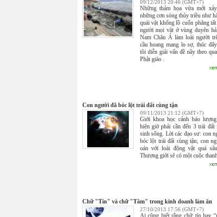
09/12/2013 20:46 (GMT+7)
Những thảm họa vừa mới xảy
những cơn sóng thủy triều như h
quái vật khổng lồ cuốn phăng tất
người mọi vật ở vùng duyên h
Nam Châu Á làm loài người tr
cầu hoang mang lo sợ, thúc đẩ
tôi diễn giải vấn đề nầy theo qu
Phật giáo .
Con người đã bóc lột trái đất cùng tận
09/11/2013 21:12 (GMT+7)
Giới khoa học cảnh báo lượng
hiện giờ phải cần đến 3 trái đất
sinh sống. Lời các đạo sư: con n
bóc lột trái đất cùng tận; con ng
oán với loài động vật quá sâ
Thượng giới sẽ có một cuộc thanh
Chữ "Tín" và chữ "Tâm" trong kinh doanh làm ăn
27/10/2013 17:56 (GMT+7)
Ai cũng biết rằng chữ tín hay “