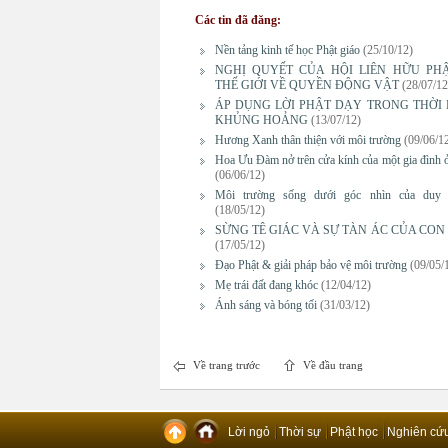
Các tin đã đăng:
Nền tảng kinh tế học Phật giáo
(25/10/12)
NGHỊ QUYẾT CỦA HỘI LIÊN HỮU PH
THẾ GIỚI VỀ QUYỀN ĐỘNG VẬT
(28/07/12
ÁP DỤNG LỜI PHẬT DẠY TRONG THỜI 
KHỦNG HOẢNG
(13/07/12)
Hương Xanh thân thiện với môi trường
(09/06/1
Hoa Ưu Đàm nở trên cửa kính của một gia đình
(06/06/12)
Môi trường sống dưới góc nhìn của duy 
(18/05/12)
SỪNG TÊ GIÁC VÀ SỰ TÀN ÁC CỦA CON 
(17/05/12)
Đạo Phật & giải pháp bảo vệ môi trường
(09/05/
Mẹ trái đất đang khóc
(12/04/12)
Ánh sáng và bóng tối
(31/03/12)
Về trang trước
Về đầu trang
Lời ngỏ
Thời sự
Phật học
Nghiên cứ