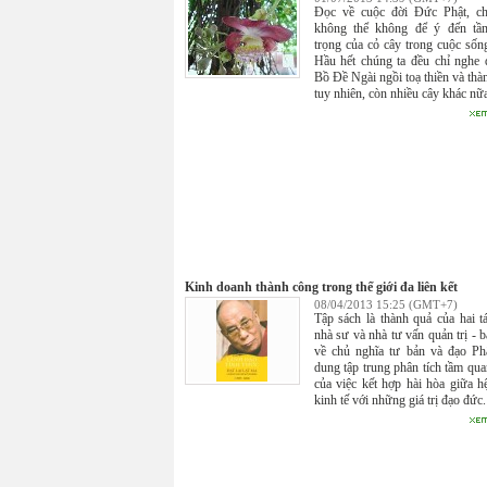
Đọc về cuộc đời Đức Phật, ch
không thể không để ý đến tầ
trọng của cỏ cây trong cuộc sốn
Hầu hết chúng ta đều chỉ nghe 
Bồ Đề Ngài ngồi toạ thiền và thà
tuy nhiên, còn nhiều cây khác nữa
Kinh doanh thành công trong thế giới đa liên kết
08/04/2013 15:25 (GMT+7)
Tập sách là thành quả của hai tá
nhà sư và nhà tư vấn quản trị - b
về chủ nghĩa tư bản và đạo Ph
dung tập trung phân tích tầm qua
của việc kết hợp hài hòa giữa h
kinh tế với những giá trị đạo đức.