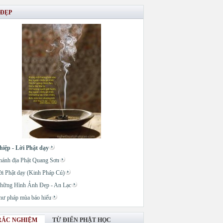
 ĐẸP
hiệp - Lời Phật dạy
hánh địa Phật Quang Sơn
ời Phật dạy (Kinh Pháp Cú)
hững Hình Ảnh Đẹp - An Lạc
hư pháp mùa báo hiếu
RẮC NGHIỆM
TỪ ĐIỂN PHẬT HỌC