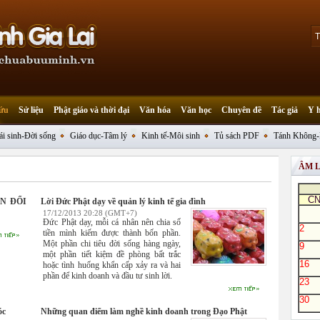
ứu
Sử liệu
Phật giáo và thời đại
Văn hóa
Văn học
Chuyên đề
Tác giả
Y 
ái sinh-Đời sống
Giáo dục-Tâm lý
Kinh tế-Môi sinh
Tủ sách PDF
Tánh Không-
ÂM 
C
N ĐỔI
Lời Đức Phật dạy về quản lý kinh tế gia đình
17/12/2013 20:28 (GMT+7)
Đức Phật dạy, mỗi cá nhân nên chia số
2
tiền mình kiếm được thành bốn phần.
Một phần chi tiêu đời sống hàng ngày,
9
một phần tiết kiệm đề phòng bất trắc
16
hoặc tình huống khẩn cấp xảy ra và hai
phần để kinh doanh và đầu tư sinh lời.
23
30
óc
Những quan điểm làm nghề kinh doanh trong Đạo Phật