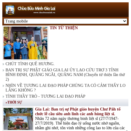
TIN TỪ THIỆN
CHÚT TÌNH QUÊ HƯƠNG.
BAN TRỊ SỰ PHẬT GIÁO GIA LAI ỦY LẠO CỨU TRỢ 3 TỈNH
BÌNH ĐỊNH, QUẢNG NGÃI, QUẢNG NAM (Chuyến từ thiện lần thứ
2)
NHÌN VỀ TƯƠNG LAI ĐẠO PHÁP CHÚNG TA CÓ CẢM THẤY LO
LẮNG KHÔNG ?
TÌNH THẦY TRÒ - TƯƠNG LAI ĐẠO PHÁP
»THỜI SỰ
Gia Lai: Ban trị sự Phật giáo huyện Chư Păh tổ
chức lễ cầu siêu anh linh các anh hùng liệt sĩ.
Nhân 72 năm ngày thương binh liệt sĩ (27/7/1947-
27/7/2019). Thể hiện đạo lý uống nước nhớ nguồn,
nhằm ghi nhớ, tôn vinh những công lao to lớn của các