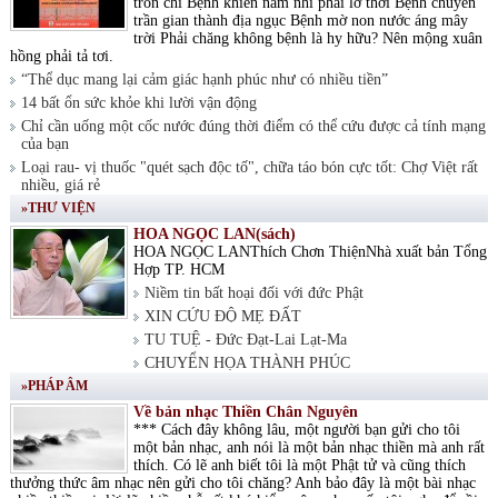
tròn chí Bệnh khiến nam nhi phải lỡ thời Bệnh chuyển
trần gian thành địa ngục Bệnh mờ non nước áng mây
trời Phải chăng không bệnh là hy hữu? Nên mộng xuân
hồng phải tả tơi.
“Thể dục mang lại cảm giác hạnh phúc như có nhiều tiền”
14 bất ổn sức khỏe khi lười vận động
Chỉ cần uống một cốc nước đúng thời điểm có thể cứu được cả tính mạng
của bạn
Loại rau- vị thuốc "quét sạch độc tố", chữa táo bón cực tốt: Chợ Việt rất
nhiều, giá rẻ
»THƯ VIỆN
HOA NGỌC LAN(sách)
HOA NGỌC LANThích Chơn ThiệnNhà xuất bản Tổng
Hợp TP. HCM
Niềm tin bất hoại đối với đức Phật
XIN CỨU ĐỘ MẸ ĐẤT
TU TUỆ - Đức Đạt-Lai Lạt-Ma
CHUYỂN HỌA THÀNH PHÚC
»PHÁP ÂM
Về bản nhạc Thiền Chân Nguyên
*** Cách đây không lâu, một người bạn gửi cho tôi
một bản nhạc, anh nói là một bản nhạc thiền mà anh rất
thích. Có lẽ anh biết tôi là một Phật tử và cũng thích
thưởng thức âm nhạc nên gửi cho tôi chăng? Anh bảo đây là một bài nhạc