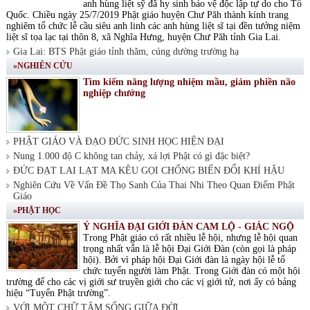
anh hùng liệt sỹ đã hy sinh bảo vệ độc lập tự do cho Tổ
Quốc. Chiều ngày 25/7/2019 Phật giáo huyện Chư Păh thành kính trang
nghiêm tổ chức lễ cầu siêu anh linh các anh hùng liệt sĩ tại đền tưởng niệm
liệt sĩ tọa lạc tại thôn 8, xã Nghĩa Hưng, huyện Chư Păh tỉnh Gia Lai.
Gia Lai: BTS Phật giáo tỉnh thăm, cúng dường trường hạ
»NGHIÊN CỨU
Tìm kiếm năng lượng nhiệm mầu, giảm phiền não
nghiệp chướng
PHẬT GIÁO VÀ ĐẠO ĐỨC SINH HỌC HIỆN ĐẠI
Nung 1.000 độ C không tan chảy, xá lợi Phật có gì đặc biệt?
ĐỨC ĐẠT LAI LẠT MA KÊU GỌI CHỐNG BIẾN ĐỔI KHÍ HẬU
Nghiên Cứu Về Vấn Đề Thọ Sanh Của Thai Nhi Theo Quan Điểm Phật
Giáo
»PHẬT HỌC
Ý NGHĨA ĐẠI GIỚI ĐÀN CAM LỘ - GIÁC NGỘ
Trong Phật giáo có rất nhiều lễ hội, nhưng lễ hội quan
trọng nhất vẫn là lễ hội Đại Giới Đàn (còn gọi là pháp
hội). Bởi vì pháp hội Đại Giới đàn là ngày hội lễ tổ
chức tuyển người làm Phật. Trong Giới đàn có một hội
trường để cho các vị giới sư truyền giới cho các vị giới tử, nơi ấy có bảng
hiệu “Tuyển Phật trường”.
VỚI MỘT CHỮ TÂM SỐNG GIỮA ĐỜI.