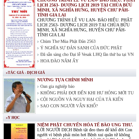
CHƯƠNG TRÌNH LỄ VU LAN- BÁO HIẾU. PHẬT
LỊCH 2563- DƯƠNG LỊCH 2019 TẠI CHÙA BỬU
MINH, XÃ NGHĨA HƯNG, HUYỆN CHƯ PĂH-
TỈNH GIA LAI
CHƯƠNG TRÌNH LỄ VU LAN- BÁO HIẾU. PHẬT
LỊCH 2563- DƯƠNG LỊCH 2019 TẠI CHÙA BỬU
MINH, XÃ NGHĨA HƯNG, HUYỆN CHƯ PĂH-
TỈNH GIA LAI
Chùm Thơ Mùa Phật Đản 2563
Ý NGHĨA SỰ ĐẢN SANH CỦA ĐỨC PHẬT
Đã sẵn sàng cho Đại lễ Vesak LHQ lần thứ ba tại VN
HOA ĐÀO NĂM ẤY
»TÁC GIẢ - DỊCH GIẢ
NƯƠNG TỰA CHÍNH MÌNH
Oan gia nghiệp báo
KHÔNG PHẢI ĐỢI ĐẾN KHI HƯ HỎNG MỚI TU
CỘI NGUỒN VÀ NGUY HẠI CỦA TÀ KIẾN
SAO CON NGƯỜI VẪN KHỔ?
»Y HỌC
NIỆM PHẬT CHUYỂN HÓA TẾ BÀO UNG THƯ.
LỜI NGƯỜI DỊCH Bệnh tật đeo theo để khổ đời Con
người vì bệnh phải mòn hơi Bệnh xui quân tử không