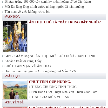
Bhutan trồng 108.000 cây xanh kỷ niệm hoàng tử bé đầy tháng
Một lần lắng lòng mình trước những người đã nằm xuống
Tản mạn về việc không rượu, bia
»VĂN HÓA
ĂN THỊT CHÓ LÀ "BẤT TRUNG BẤT NGHĨA"
GIEC: GIẢM MẠNH ĂN THỊT MỚI CỨU ĐƯỢC HÀNH TINH
Khoảnh khắc đi cùng Thầy
CHÚT TẢN MẠN VỀ ĂN CHAY
Hội thảo về Phật giáo với tín ngưỡng thờ Mẫu ở VN
»VĂN HỌC
CHÚT TÌNH QUÊ HƯƠNG.
TIẾNG CHUÔNG TỈNH THỨC
Hân Hạnh Giới Thiệu Nhà Văn Thích Giác Tâm
TÌNH CHA MÙA VU LAN
»CHUYÊN ĐỀ