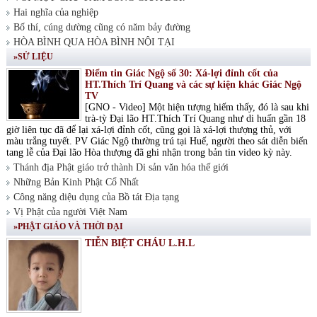
Hai nghĩa của nghiệp
Bố thí, cúng dường cũng có năm bảy đường
HÒA BÌNH QUA HÒA BÌNH NỘI TẠI
»SỬ LIỆU
Điểm tin Giác Ngộ số 30: Xá-lợi đỉnh cốt của
HT.Thích Trí Quang và các sự kiện khác Giác Ngộ
TV
[GNO - Video] Một hiện tượng hiếm thấy, đó là sau khi
trà-tỳ Đại lão HT.Thích Trí Quang như di huấn gần 18
giờ liên tục đã để lại xá-lợi đỉnh cốt, cũng gọi là xá-lợi thượng thủ, với
màu trắng tuyết. PV Giác Ngộ thường trú tại Huế, người theo sát diễn biến
tang lễ của Đại lão Hòa thượng đã ghi nhận trong bản tin video kỳ này.
Thánh địa Phật giáo trở thành Di sản văn hóa thế giới
Những Bản Kinh Phật Cổ Nhất
Công năng diệu dụng của Bồ tát Địa tạng
Vị Phật của người Việt Nam
»PHẬT GIÁO VÀ THỜI ĐẠI
TIỄN BIỆT CHÁU L.H.L