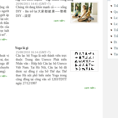
20/06/2011 14:41 (GMT+7)
Trắ
ộng rãi
Chúng tôi đang khỏe mạnh cả ─ ─ sống
u người
DIY - lăn trở lại大家都健康──整椎
Quy
giới áp
DIY --滾背
Lic
lại sức
inh thần
Lic
yện của
Trắ
ợc biết
 trẻ".
Trắ
Đi 
Yoga là gì
Thi
25/08/2010 16:14 (GMT+7)
Tị
hoát vị
Câu lạc bộ Yoga là một thành viên trực
ai, dọc
thuộc Trung tâm Unesco Phát triển
Yoga để
Nhân văn - Hiệp hội Câu lạc bộ Unesco
 chuyên
Việt Nam. Tại Hà Nội, Câu lạc bộ đã
ang)
được sự đồng ý của Sở Thể dục Thể
thao Hà nội phổ biến môn Yoga trong
cộng đồng tại công văn số 1203/TDTT
ngày 27/12/1997