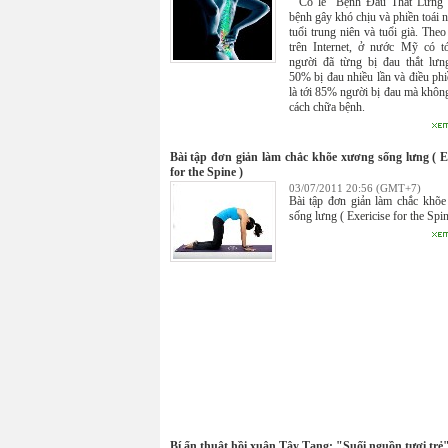
Có lẽ “Bệnh Đau Thắt Lưng” 
bệnh gây khó chịu và phiền toái n
tuổi trung niên và tuổi già. Theo 
trên Internet, ở nước Mỹ có 
người đã từng bị đau thắt lư
50% bị đau nhiều lần và điều phi
là tới 85% người bị đau mà không
cách chữa bệnh.
Bài tập đơn giản làm chắc khõe xương sống lưng ( Ex
for the Spine )
03/07/2011 20:56 (GMT+7)
Bài tập đơn giản làm chắc khõ
sống lưng ( Exericise for the Spin
Bí ẩn thuật hồi xuân Tây Tạng: "Suối nguồn tươi trẻ