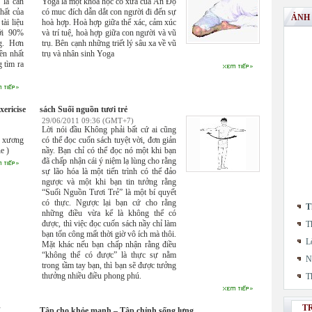
là căn
Yoga là một khoa học cổ xưa của Ấn Độ
hất của
có muc đích dẫn dắt con người đi đến sự
ẢNH
tài liệu
hoà hợp. Hoà hợp giữa thể xác, cảm xúc
tới 90%
và trí tuệ, hoà hợp giữa con người và vũ
ng. Hơn
trụ. Bên cạnh những triết lý sâu xa về vũ
ền nhất
trụ và nhân sinh Yoga
 tìm ra
ericise
sách Suối nguồn tươi trẻ
29/06/2011 09:36 (GMT+7)
Lời nói đầu Không phải bất cứ ai cũng
e xương
có thể đọc cuốn sách tuyệt vời, đơn giản
e )
nầy. Bạn chỉ có thể đọc nó một khi bạn
đã chấp nhận cái ý niệm lạ lùng cho rằng
sự lão hóa là một tiến trình có thể đảo
ngược và một khi bạn tin tưởng rằng
“Suối Nguồn Tươi Trẻ” là một bí quyết
có thực. Ngược lại bạn cứ cho rằng
T
những điều vừa kể là không thể có
được, thì việc đọc cuốn sách nầy chỉ làm
T
bạn tốn công mất thời giờ vô ích mà thôi.
L
Mặt khác nếu bạn chấp nhận rằng điều
“không thể có được” là thực sự nằm
N
trong tầm tay bạn, thì bạn sẽ được tưởng
thưởng nhiều điều phong phú.
T
T
"
Tập cho khỏe mạnh – Tập chỉnh sống lưng