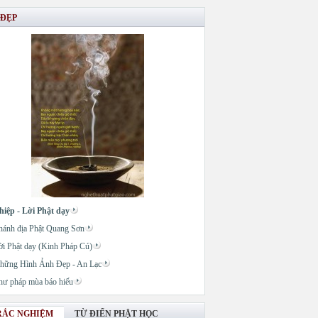
 ĐẸP
hiệp - Lời Phật dạy
hánh địa Phật Quang Sơn
ời Phật dạy (Kinh Pháp Cú)
hững Hình Ảnh Đẹp - An Lạc
hư pháp mùa báo hiếu
RẮC NGHIỆM
TỪ ĐIỂN PHẬT HỌC