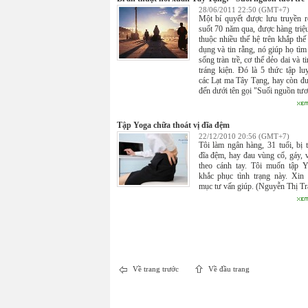
28/06/2011 22:50 (GMT+7)
Một bí quyết được lưu truyền r
suốt 70 năm qua, được hàng triệ
thuộc nhiều thế hệ trên khắp thế 
dụng và tin rằng, nó giúp họ tìm 
sống tràn trề, cơ thể dẻo dai và t
tráng kiện. Đó là 5 thức tập lu
các Lạt ma Tây Tạng, hay còn đư
đến dưới tên gọi "Suối nguồn tươi
Tập Yoga chữa thoát vị đĩa đệm
22/12/2010 20:56 (GMT+7)
Tôi làm ngân hàng, 31 tuổi, bị t
đĩa đệm, hay đau vùng cổ, gáy, v
theo cánh tay. Tôi muốn tập 
khắc phục tình trạng này. Xin
mục tư vấn giúp. (Nguyễn Thị Tr
Về trang trước
Về đầu trang