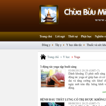
Trang chủ
Lời ngỏ
Thời sự
Phật học
Nghiên c
Đông y
Tây y
Y học dân tộc
Thuốc và sức kh
Trang chủ
Y học
Yoga
5 động tác yoga tập buổi sáng
03/08/2013 20:29 (GMT+7)
Dành khoảng 15 phút mỗi sáng 
động tác yoga sẽ giúp bạn có cơ 
dai và tăng cường sức khoẻ c
ngày mới tràn đầy hứng khởi 
động.
BỆNH ĐAU THẮT LƯNG CÓ TRỊ ĐƯỢC KHÔNG
08/08/2011 20:25 (GMT+7)