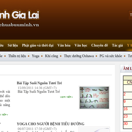
ứu
Sử liệu
Phật giáo và thời đại
Văn hóa
Văn học
Chuyên đề
Tác giả
Y 
ỏe
Thiền trị liệu
Yoga
Khí công
Thực dưỡng Oshawa
PG và sức khỏe
Tư
ÂM 
C
Bài Tập Suối Nguồn Tươi Trẻ
15/09/2011 14:36 (GMT+7)
với vài
Bài Tập Suối Nguồn Tươi Trẻ
2
thể dẻo
ho một
9
và năng
16
23
30
?
YOGA CHO NGƯỜI BỆNH TIỂU ĐƯỜNG
06/07/2011 17:59 (GMT+7)