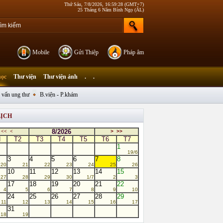
Thứ Sáu, 7/8/2026, 16:59:28 (GMT+7)
25 Tháng 6 Năm Bính Ngọ (ÂL)
Mobile
Gửi Thiệp
Pháp âm
học
Thư viện
Thư viện ảnh
.
.
 vấn ung thư
B.viện - P.khám
LỊCH
8/2026
<<
<
>
>>
N
T2
T3
T4
T5
T6
T7
1
19/6
3
4
5
6
7
8
20
21
22
23
24
25
26
10
11
12
13
14
15
27
28
29
30
1/7
2
3
17
18
19
20
21
22
4
5
6
7
8
9
10
24
25
26
27
28
29
11
12
13
14
15
16
17
31
18
19