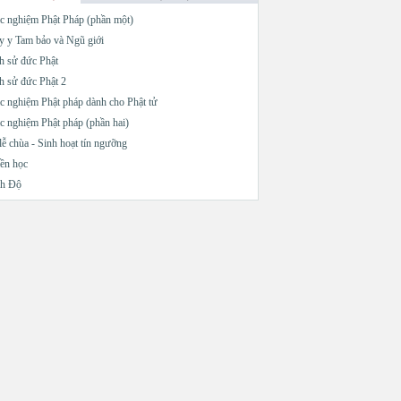
c nghiệm Phật Pháp (phần một)
 y Tam bảo và Ngũ giới
h sử đức Phật
h sử đức Phật 2
c nghiệm Phật pháp dành cho Phật tử
c nghiệm Phật pháp (phần hai)
lễ chùa - Sinh hoạt tín ngưỡng
ền học
nh Độ