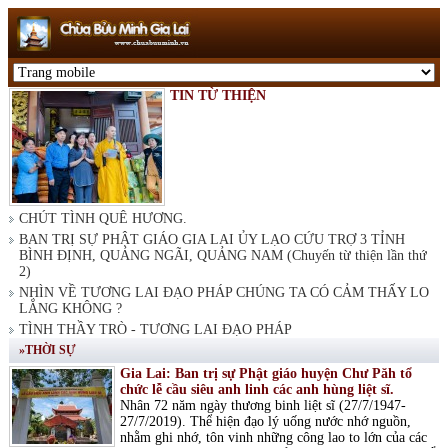
TIN TỪ THIỆN
CHÚT TÌNH QUÊ HƯƠNG.
BAN TRỊ SỰ PHẬT GIÁO GIA LAI ỦY LẠO CỨU TRỢ 3 TỈNH
BÌNH ĐỊNH, QUẢNG NGÃI, QUẢNG NAM (Chuyến từ thiện lần thứ
2)
NHÌN VỀ TƯƠNG LAI ĐẠO PHÁP CHÚNG TA CÓ CẢM THẤY LO
LẮNG KHÔNG ?
TÌNH THẦY TRÒ - TƯƠNG LAI ĐẠO PHÁP
»THỜI SỰ
Gia Lai: Ban trị sự Phật giáo huyện Chư Păh tổ
chức lễ cầu siêu anh linh các anh hùng liệt sĩ.
Nhân 72 năm ngày thương binh liệt sĩ (27/7/1947-
27/7/2019). Thể hiện đạo lý uống nước nhớ nguồn,
nhằm ghi nhớ, tôn vinh những công lao to lớn của các