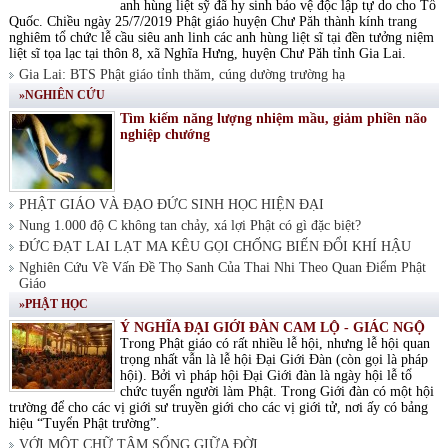
anh hùng liệt sỹ đã hy sinh bảo vệ độc lập tự do cho Tổ
Quốc. Chiều ngày 25/7/2019 Phật giáo huyện Chư Păh thành kính trang
nghiêm tổ chức lễ cầu siêu anh linh các anh hùng liệt sĩ tại đền tưởng niệm
liệt sĩ tọa lạc tại thôn 8, xã Nghĩa Hưng, huyện Chư Păh tỉnh Gia Lai.
Gia Lai: BTS Phật giáo tỉnh thăm, cúng dường trường hạ
»NGHIÊN CỨU
Tìm kiếm năng lượng nhiệm mầu, giảm phiền não
nghiệp chướng
PHẬT GIÁO VÀ ĐẠO ĐỨC SINH HỌC HIỆN ĐẠI
Nung 1.000 độ C không tan chảy, xá lợi Phật có gì đặc biệt?
ĐỨC ĐẠT LAI LẠT MA KÊU GỌI CHỐNG BIẾN ĐỔI KHÍ HẬU
Nghiên Cứu Về Vấn Đề Thọ Sanh Của Thai Nhi Theo Quan Điểm Phật
Giáo
»PHẬT HỌC
Ý NGHĨA ĐẠI GIỚI ĐÀN CAM LỘ - GIÁC NGỘ
Trong Phật giáo có rất nhiều lễ hội, nhưng lễ hội quan
trọng nhất vẫn là lễ hội Đại Giới Đàn (còn gọi là pháp
hội). Bởi vì pháp hội Đại Giới đàn là ngày hội lễ tổ
chức tuyển người làm Phật. Trong Giới đàn có một hội
trường để cho các vị giới sư truyền giới cho các vị giới tử, nơi ấy có bảng
hiệu “Tuyển Phật trường”.
VỚI MỘT CHỮ TÂM SỐNG GIỮA ĐỜI.