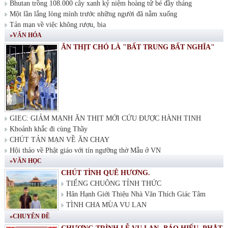
Bhutan trồng 108.000 cây xanh kỷ niệm hoàng tử bé đầy tháng
Một lần lắng lòng mình trước những người đã nằm xuống
Tản mạn về việc không rượu, bia
»VĂN HÓA
ĂN THỊT CHÓ LÀ "BẤT TRUNG BẤT NGHĨA"
GIEC: GIẢM MẠNH ĂN THỊT MỚI CỨU ĐƯỢC HÀNH TINH
Khoảnh khắc đi cùng Thầy
CHÚT TẢN MẠN VỀ ĂN CHAY
Hội thảo về Phật giáo với tín ngưỡng thờ Mẫu ở VN
»VĂN HỌC
CHÚT TÌNH QUÊ HƯƠNG.
TIẾNG CHUÔNG TỈNH THỨC
Hân Hạnh Giới Thiệu Nhà Văn Thích Giác Tâm
TÌNH CHA MÙA VU LAN
»CHUYÊN ĐỀ