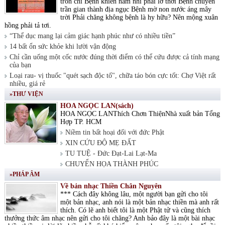
tròn chí Bệnh khiến nam nhi phải lỡ thời Bệnh chuyển
trần gian thành địa ngục Bệnh mờ non nước áng mây
trời Phải chăng không bệnh là hy hữu? Nên mộng xuân
hồng phải tả tơi.
“Thể dục mang lại cảm giác hạnh phúc như có nhiều tiền”
14 bất ổn sức khỏe khi lười vận động
Chỉ cần uống một cốc nước đúng thời điểm có thể cứu được cả tính mạng
của bạn
Loại rau- vị thuốc "quét sạch độc tố", chữa táo bón cực tốt: Chợ Việt rất
nhiều, giá rẻ
»THƯ VIỆN
HOA NGỌC LAN(sách)
HOA NGỌC LANThích Chơn ThiệnNhà xuất bản Tổng
Hợp TP. HCM
Niềm tin bất hoại đối với đức Phật
XIN CỨU ĐỘ MẸ ĐẤT
TU TUỆ - Đức Đạt-Lai Lạt-Ma
CHUYỂN HỌA THÀNH PHÚC
»PHÁP ÂM
Về bản nhạc Thiền Chân Nguyên
*** Cách đây không lâu, một người bạn gửi cho tôi
một bản nhạc, anh nói là một bản nhạc thiền mà anh rất
thích. Có lẽ anh biết tôi là một Phật tử và cũng thích
thưởng thức âm nhạc nên gửi cho tôi chăng? Anh bảo đây là một bài nhạc