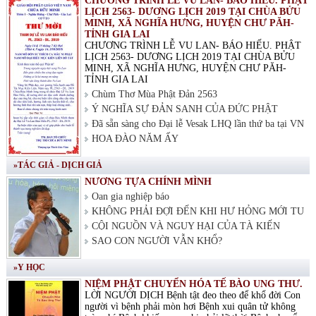
CHƯƠNG TRÌNH LỄ VU LAN- BÁO HIẾU. PHẬT
LỊCH 2563- DƯƠNG LỊCH 2019 TẠI CHÙA BỬU
MINH, XÃ NGHĨA HƯNG, HUYỆN CHƯ PĂH-
TỈNH GIA LAI
CHƯƠNG TRÌNH LỄ VU LAN- BÁO HIẾU. PHẬT
LỊCH 2563- DƯƠNG LỊCH 2019 TẠI CHÙA BỬU
MINH, XÃ NGHĨA HƯNG, HUYỆN CHƯ PĂH-
TỈNH GIA LAI
Chùm Thơ Mùa Phật Đản 2563
Ý NGHĨA SỰ ĐẢN SANH CỦA ĐỨC PHẬT
Đã sẵn sàng cho Đại lễ Vesak LHQ lần thứ ba tại VN
HOA ĐÀO NĂM ẤY
»TÁC GIẢ - DỊCH GIẢ
NƯƠNG TỰA CHÍNH MÌNH
Oan gia nghiệp báo
KHÔNG PHẢI ĐỢI ĐẾN KHI HƯ HỎNG MỚI TU
CỘI NGUỒN VÀ NGUY HẠI CỦA TÀ KIẾN
SAO CON NGƯỜI VẪN KHỔ?
»Y HỌC
NIỆM PHẬT CHUYỂN HÓA TẾ BÀO UNG THƯ.
LỜI NGƯỜI DỊCH Bệnh tật đeo theo để khổ đời Con
người vì bệnh phải mòn hơi Bệnh xui quân tử không