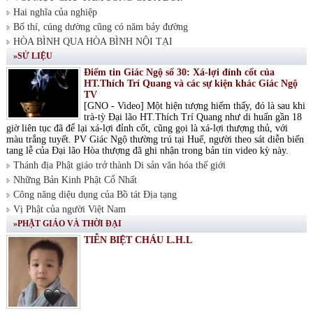
Hai nghĩa của nghiệp
Bố thí, cúng dường cũng có năm bảy đường
HÒA BÌNH QUA HÒA BÌNH NỘI TẠI
»SỬ LIỆU
Điểm tin Giác Ngộ số 30: Xá-lợi đỉnh cốt của
HT.Thích Trí Quang và các sự kiện khác Giác Ngộ
TV
[GNO - Video] Một hiện tượng hiếm thấy, đó là sau khi
trà-tỳ Đại lão HT.Thích Trí Quang như di huấn gần 18
giờ liên tục đã để lại xá-lợi đỉnh cốt, cũng gọi là xá-lợi thượng thủ, với
màu trắng tuyết. PV Giác Ngộ thường trú tại Huế, người theo sát diễn biến
tang lễ của Đại lão Hòa thượng đã ghi nhận trong bản tin video kỳ này.
Thánh địa Phật giáo trở thành Di sản văn hóa thế giới
Những Bản Kinh Phật Cổ Nhất
Công năng diệu dụng của Bồ tát Địa tạng
Vị Phật của người Việt Nam
»PHẬT GIÁO VÀ THỜI ĐẠI
TIỄN BIỆT CHÁU L.H.L