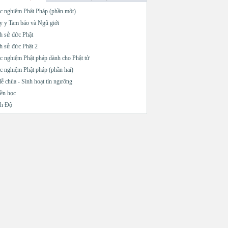
c nghiệm Phật Pháp (phần một)
 y Tam bảo và Ngũ giới
h sử đức Phật
h sử đức Phật 2
c nghiệm Phật pháp dành cho Phật tử
c nghiệm Phật pháp (phần hai)
lễ chùa - Sinh hoạt tín ngưỡng
ền học
nh Độ