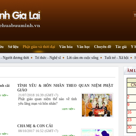
ứu
Sử liệu
Phật giáo và thời đại
Văn hóa
Văn học
Chuyên đề
Tác giả
Y 
 - Người đương thời
Trí thức - Nghệ sĩ
Lời cảm ơn cuộc sống
Tuổi trẻ - Xã hội
ÂM 
C
nh cãi
TÌNH YÊU & HÔN NHÂN THEO QUAN NIỆM PHẬT
GIÁO
21/07/2018 16:39 (GMT+7)
2
Phật giáo quan niệm thế nào về tình
yêu lãng mạn và hôn nhân?
9
16
23
CHA MẸ & CON CÁI
30
08/10/2017 16:52 (GMT+7)