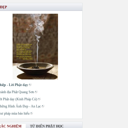
 ĐẸP
hiệp - Lời Phật dạy
hánh địa Phật Quang Sơn
ời Phật dạy (Kinh Pháp Cú)
hững Hình Ảnh Đẹp - An Lạc
hư pháp mùa báo hiếu
RẮC NGHIỆM
TỪ ĐIỂN PHẬT HỌC