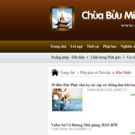
Trang chủ
Lời ngỏ
Thời sự
Phật học
Nghiên c
Hoằng pháp - Dấn thân
Chấn hưng Phật giáo
Cư sĩ
Trang chủ
Phật giáo và Thời đại
Hôn Nhân
10 điều Đức Phật cấm kỵ các cặp vợ chồng làm khi tra
16/09/2018 15:01 (GMT+7)
Video Sư Cô Hương Nhũ giảng: BẠN ĐỜI
13/07/2018 16:13 (GMT+7)