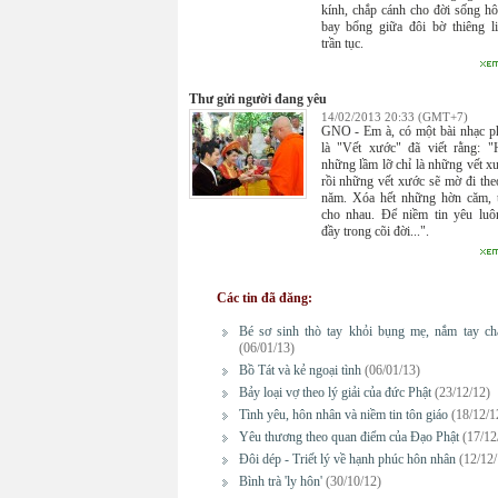
kính, chắp cánh cho đời sống h
bay bổng giữa đôi bờ thiêng l
trần tục.
Thư gửi người đang yêu
14/02/2013 20:33 (GMT+7)
GNO - Em à, có một bài nhạc p
là "Vết xước" đã viết rằng: 
những lầm lỡ chỉ là những vết x
rồi những vết xước sẽ mờ đi the
năm. Xóa hết những hờn căm, 
cho nhau. Để niềm tin yêu lu
đầy trong cõi đời...".
Các tin đã đăng:
Bé sơ sinh thò tay khỏi bụng mẹ, nắm tay ch
(06/01/13)
Bồ Tát và kẻ ngoại tình
(06/01/13)
Bảy loại vợ theo lý giải của đức Phật
(23/12/12)
Tình yêu, hôn nhân và niềm tin tôn giáo
(18/12/1
Yêu thương theo quan điểm của Đạo Phật
(17/12
Đôi dép - Triết lý về hạnh phúc hôn nhân
(12/12/
Bình trà 'ly hôn'
(30/10/12)