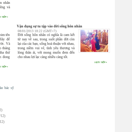
ôn nhân
iêng và
Vận dụng sự tu tập vào đời sống hôn nhân
08/01/2013 18:22 (GMT+7)
him tên
Đời sống hôn nhân có nghĩa là cam kết
"Hãy để
từ nay về sau, trong suốt phần đời còn
ước. Và
lại của các bạn, sống hoà thuận với nhau,
o tháng
trong niềm vui vẻ, tình yêu thương và
tha thứ
lòng thân ái, với mong muốn đem đến
ôn đong
cho nhau lợi lạc càng nhiều càng tốt.
ào bác sỹ
2)
/12)
12)