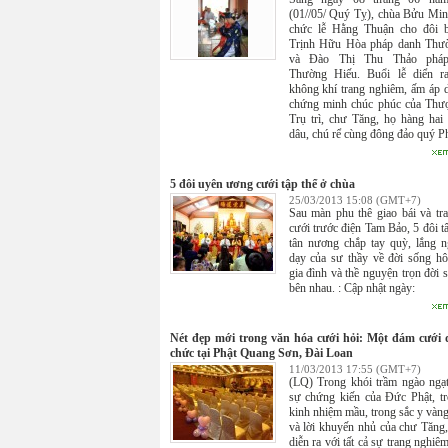
(01//05/ Quý Tỵ), chùa Bửu Min
chức lễ Hằng Thuận cho đôi b
Trịnh Hữu Hòa pháp danh Thư
và Đào Thị Thu Thảo phá
Thường Hiếu. Buổi lễ diển ra
không khí trang nghiêm, ấm áp 
chứng minh chúc phúc của Thư
Trụ trì, chư Tăng, họ hàng hai
dâu, chú rể cùng đông đảo quý Ph
5 đôi uyên ương cưới tập thể ở chùa
25/03/2013 15:08 (GMT+7)
Sau màn phu thê giao bái và tr
cưới trước điện Tam Bảo, 5 đôi tâ
tân nương chắp tay quỳ, lắng n
dạy của sư thầy về đời sống h
gia đình và thề nguyện trọn đời s
bên nhau. : Cập nhật ngày:
Nét đẹp mới trong văn hóa cưới hỏi: Một đám cưới 
chức tại Phật Quang Sơn, Đài Loan
11/03/2013 17:55 (GMT+7)
(LQ) Trong khói trầm ngào ngạt
sự chứng kiến của Đức Phật, tr
kinh nhiệm mầu, trong sắc y vàng
và lời khuyến nhủ của chư Tăng,
diễn ra với tất cả sự trang nghiê