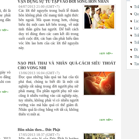
VẬN DỤNG SỰ TU TẬP VÀO ĐỜI SỐNG HÔN NHÂN
Trắ
04/07/2013 21:00 (GMT+7)
, đó là
Các lời thề nguyện trong buổi lễ thành
Quy
ẹ phải
hôn không phải chỉ mang tính nghi thức
ong dằn
bên ngoài. Mà quan trọng hơn, chúng
Lic
biểu thị một cam kết bên trong, về mặt
Lic
tinh thần giữa hai người. Để biết cách
duy trì đúng theo các cam kết đó trong
Trắ
suốt cuộc đời, các bạn cần phải hiểu tầm
Trắ
vóc lớn lao hơn của các lời thề nguyện
này.
Đi 
Thi
NẠO PHÁ THAI VÀ NHÂN QUẢ-CÁCH SIÊU THOÁT
Tị
CHO VONG NHI
giày vò
13/06/2013 16:04 (GMT+7)
eo đẳng
Đọc qua những hậu quả tai hại của tội
khi con
phá thai, chúng ta biết đó là một cái
nghiệp rất nặng trong đời người phụ nữ
phải mang. Đa phần người phụ nữ nào
cũng ít nhiều vướng vào cái nghiệp này,
tuy nhiên, không phải vì có nhiều người
vướng vào mà hậu quả có thể giảm đi.
Nhân quả là công bằng với tất cả, không
thiên vị một ai.
Hôn nhân theo... Đức Phật
17/05/2013 18:37 (GMT+7)
m 2013
Mặc dù giáo lý của Đức Phật là hướng