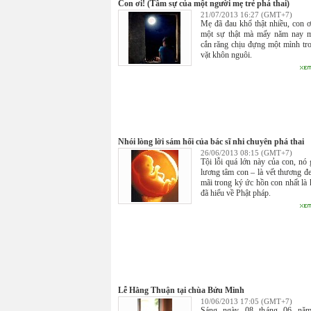
Con ơi! (Tâm sự của một người mẹ trẻ phá thai)
21/07/2013 16:27 (GMT+7)
Mẹ đã đau khổ thật nhiều, con ơi
một sự thật mà mấy năm nay m
cắn răng chịu đựng một mình tr
vặt khôn nguôi.
Nhói lòng lời sám hối của bác sĩ nhi chuyên phá thai
26/06/2013 08:15 (GMT+7)
Tội lỗi quá lớn này của con, nó 
lương tâm con – là vết thương đ
mãi trong ký ức hồn con nhất là 
đã hiểu về Phật pháp.
Lễ Hằng Thuận tại chùa Bửu Minh
10/06/2013 17:05 (GMT+7)
Sáng ngày 08 tháng 06 nă