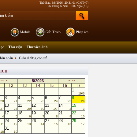
Thứ Bảy, 8/8/2026, 20:31:01 (GMT+7)
26 Tháng 6 Năm Bính Ngọ (ÂL)
Mobile
Gửi Thiệp
Pháp âm
học
Thư viện
Thư viện ảnh
.
.
Hôn nhân
Giáo dưỡng con trẻ
LỊCH
8/2026
<<
<
>
>>
N
T2
T3
T4
T5
T6
T7
1
19/6
3
4
5
6
7
8
20
21
22
23
24
25
26
10
11
12
13
14
15
27
28
29
30
1/7
2
3
17
18
19
20
21
22
4
5
6
7
8
9
10
24
25
26
27
28
29
11
12
13
14
15
16
17
31
18
19