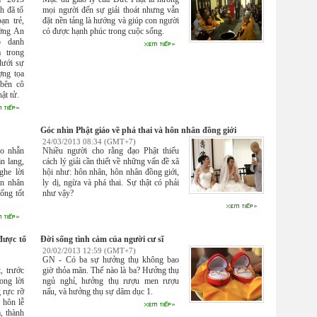
h đã tổ
mọi người đến sự giải thoát nhưng vẫn
ạn trẻ,
đặt nền tảng là hướng và giúp con người
ờng An
có được hạnh phúc trong cuộc sống.
p danh
 trong
dưới sự
ợng tọa
 bên cô
ật tử.
Góc nhìn Phật giáo về phá thai và hôn nhân đồng giới
24/03/2013 08:34 (GMT+7)
ao nhẫn
Nhiều người cho rằng đạo Phật thiếu
n lang,
cách lý giải cần thiết về những vấn đề xã
ghe lời
hội như: hôn nhân, hôn nhân đồng giới,
ôn nhân
ly dị, ngừa và phá thai. Sự thật có phải
ống tốt
như vậy?
được tổ
Đời sống tình cảm của người cư sĩ
20/02/2013 12:59 (GMT+7)
GN - Có ba sự hưởng thụ không bao
, trước
giờ thỏa mãn. Thế nào là ba? Hưởng thụ
ong lời
ngủ nghỉ, hưởng thụ rượu men rượu
 rực rỡ
nấu, và hưởng thụ sự dâm dục 1.
 hôn lễ
m, thành