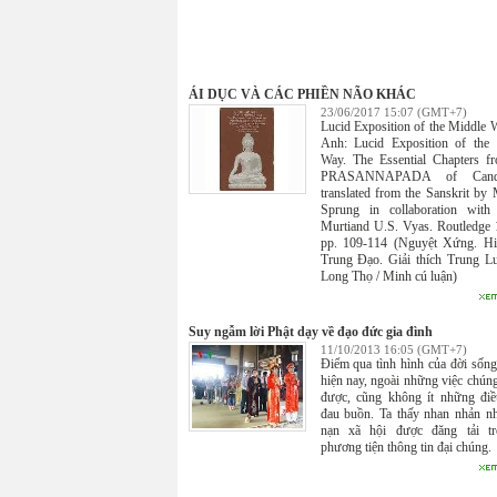
ÁI DỤC VÀ CÁC PHIỀN NÃO KHÁC
23/06/2017 15:07 (GMT+7)
Lucid Exposition of the Middle
Anh: Lucid Exposition of the
Way. The Essential Chapters f
PRASANNAPADA of Candrak
translated from the Sanskrit by
Sprung in collaboration with
Murtiand U.S. Vyas. Routledge 
pp. 109-114 (Nguyệt Xứng. Hi
Trung Đạo. Giải thích Trung L
Long Thọ / Minh cú luận)
Suy ngẫm lời Phật dạy về đạo đức gia đình
11/10/2013 16:05 (GMT+7)
Điểm qua tình hình của đời sống
hiện nay, ngoài những việc chúng
được, cũng không ít những điê
đau buồn. Ta thấy nhan nhản n
nạn xã hội được đăng tải tr
phương tiện thông tin đại chúng.