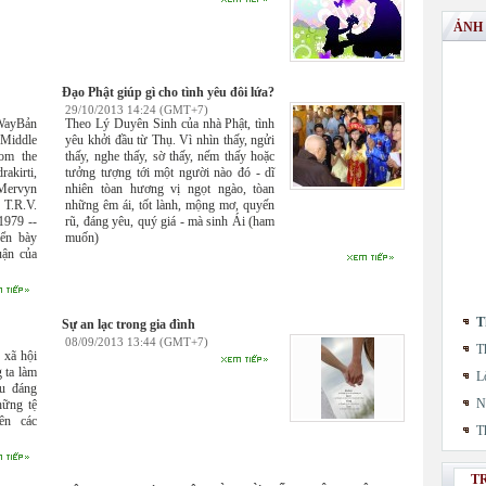
ẢNH
Đạo Phật giúp gì cho tình yêu đôi lứa?
29/10/2013 14:24 (GMT+7)
 WayBản
Theo Lý Duyên Sinh của nhà Phật, tình
 Middle
yêu khởi đầu từ Thụ. Vì nhìn thấy, ngửi
rom the
thấy, nghe thấy, sờ thấy, nếm thấy hoặc
irti,
tưởng tượng tới một người nào đó - dĩ
 Mervyn
nhiên tòan hương vị ngọt ngào, tòan
 T.R.V.
những êm ái, tốt lành, mộng mơ, quyến
1979 --
rũ, đáng yêu, quý giá - mà sinh Ái (ham
ển bày
muốn)
uận của
T
Sự an lạc trong gia đình
08/09/2013 13:44 (GMT+7)
T
 xã hội
 ta làm
L
̀u đáng
N
hững tệ
ên các
T
T