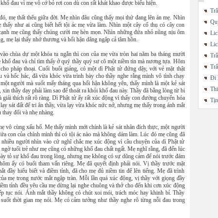
 khổ đau vì mẹ vô cớ bỏ rơi con dù con rất khát khao được biểu hiện.
Trắ
đó, mẹ thất thểu giữa đời. Mẹ nhìn đâu cũng thấy mọi thứ đang lên án mẹ. Nhìn
Quy
ẹ thấy như ai cũng biết hết tội ác mẹ vừa làm. Nhìn một cây cổ thụ có cây con
cạnh mẹ cũng thấy chúng cười mẹ hèn mọn. Nhìn những đứa nhỏ nũng nịu ôm
Lic
, mẹ lại thấy nhớ thương và hối hận dâng ngập cả tâm hồn.
Lic
vào chùa dự một khóa tu ngắn thì con của mẹ vừa tròn hai năm ba tháng mười
Trắ
 khổ đau và chỉ tìm thấy ở quý thầy quý sư cô một niềm tin mà nương tựa. Hôm
Trắ
 cho pháp thoại. Cuối buổi giảng, có một dì Phật tử đứng dậy, với vẻ mặt thật
u và hốc hác, đã vừa khóc vừa trình bày cho thầy nghe rằng mình vô tình chạy
Đi 
 một người mà suốt mấy tháng qua hối hận không yên, thấy mình là một kẻ sát
Thi
 xin thầy dạy phải làm sao để thoát ra khỏi khổ đau này. Thầy đã bằng lòng từ bi
à giải thích rất rõ ràng. Dì Phật tử ấy rất xúc động vì thấy con đường chuyển hóa
Tị
 lạy sát đất để tri ân thầy, vừa lạy vừa khóc nức nở, nhưng mẹ thấy trong ánh mắt
u thay đổi và nhẹ nhàng.
mẹ vô cùng xấu hổ. Mẹ thấy mình mới chính là kẻ sát nhân đích thực, một người
đứa con của chính mình thì có tội ác nào mà không dám làm. Lúc đó mẹ cũng đã
 nhiều người nhìn vào cứ nghĩ chắc mẹ xúc động vì câu chuyện của dì Phật tử
 ngờ tuổi trẻ như mẹ cũng có những khổ đau chất ngất. Mẹ nghĩ rằng, đã đến lúc
bày tỏ sự khổ đau trong lòng, nhưng mẹ không có sự dũng cảm để nói trước đám
hôm ấy có buổi tham vấn riêng. Mẹ đã quyết định phải nói. Vị thầy trước mặt
ắt đầy hiểu biết và điềm tỉnh, đã cho mẹ đủ niềm tin để lên tiếng. Mẹ đã trình
của mẹ trong nước mắt ngập tràn. Mỗi lần quá xúc động, vị thầy với giọng đầy
điềm tỉnh đều yêu cầu mẹ dừng lại nghe chuông và thở cho đến khi cơn xúc động
iếp tục nói. Ánh mắt thầy không có chút xoi mói, trách móc hay khinh bỉ. Thầy
n suốt thời gian mẹ nói. Mẹ có cảm tưởng như thầy nghe rõ từng nỗi đau trong