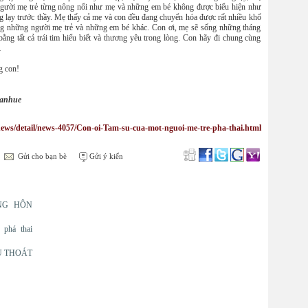
gười mẹ trẻ từng nông nổi như mẹ và những em bé không được biểu hiện như
g lạy trước thầy. Mẹ thấy cả mẹ và con đều đang chuyển hóa được rất nhiều khổ
ng những người mẹ trẻ và những em bé khác. Con ơi, mẹ sẽ sống những tháng
bằng tất cả trái tim hiểu biết và thương yêu trong lòng. Con hãy đi chung cùng
…
g con!
uanhue
ews/detail/news-4057/Con-oi-Tam-su-cua-mot-nguoi-me-tre-pha-thai.html
Gửi cho bạn bè
Gửi ý kiến
NG HÔN
 phá thai
U THOÁT