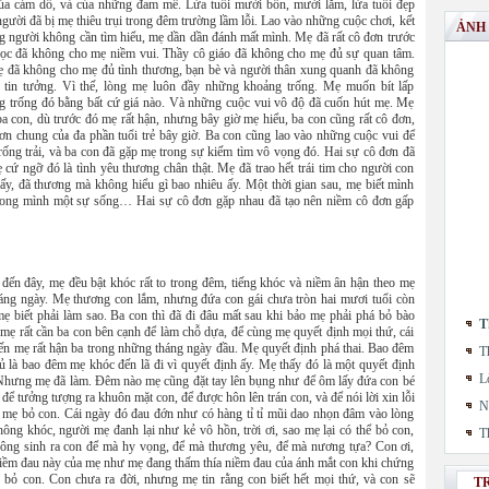
ủa cám dỗ, và của những đam mê. Lứa tuổi mười bốn, mười lăm, lứa tuổi đẹp
người đã bị mẹ thiêu trụi trong đêm trường lầm lỗi. Lao vào những cuộc chơi, kết
ẢNH
g người không cần tìm hiểu, mẹ dần dần đánh mất mình. Mẹ đã rất cô đơn trước
ọc đã không cho mẹ niềm vui. Thầy cô giáo đã không cho mẹ đủ sự quan tâm.
 đã không cho mẹ đủ tình thương, bạn bè và người thân xung quanh đã không
tin tưởng. Vì thế, lòng mẹ luôn đầy những khoảng trống. Mẹ muốn bít lấp
 trống đó bằng bất cứ giá nào. Và những cuộc vui vô độ đã cuốn hút mẹ. Mẹ
a con, dù trước đó mẹ rất hận, nhưng bây giờ mẹ hiểu, ba con cũng rất cô đơn,
đơn chung của đa phần tuổi trẻ bây giờ. Ba con cũng lao vào những cuộc vui để
rống trải, và ba con đã gặp mẹ trong sự kiếm tìm vô vọng đó. Hai sự cô đơn đã
cứ ngỡ đó là tình yêu thương chân thật. Mẹ đã trao hết trái tim cho người con
hấy, đã thương mà không hiểu gì bao nhiêu ấy. Một thời gian sau, mẹ biết mình
ong mình một sự sống… Hai sự cô đơn gặp nhau đã tạo nên niềm cô đơn gấp
 đến đây, mẹ đều bật khóc rất to trong đêm, tiếng khóc và niềm ân hận theo mẹ
háng ngày. Mẹ thương con lắm, nhưng đứa con gái chưa tròn hai mươi tuổi còn
ẹ biết phải làm sao. Ba con thì đã đi đâu mất sau khi bảo mẹ phải phá bỏ bào
T
 mẹ rất cần ba con bên cạnh để làm chỗ dựa, để cùng mẹ quyết định mọi thứ, cái
iến mẹ rất hận ba trong những tháng ngày đầu. Mẹ quyết định phá thai. Bao đêm
T
 là bao đêm mẹ khóc đến lã đi vì quyết định ấy. Mẹ thấy đó là một quyết định
L
 Nhưng mẹ đã làm. Đêm nào mẹ cũng đặt tay lên bụng như để ôm lấy đứa con bé
để tưởng tượng ra khuôn mặt con, để được hôn lên trán con, và để nói lời xin lỗi
N
c mẹ bỏ con. Cái ngày đó đau đớn như có hàng tỉ tỉ mũi dao nhọn đâm vào lòng
ông khóc, người mẹ đanh lại như kẻ vô hồn, trời ơi, sao mẹ lại có thể bỏ con,
T
hông sinh ra con để mà hy vọng, để mà thương yêu, để mà nương tựa? Con ơi,
niềm đau này của mẹ như mẹ đang thấm thía niềm đau của ánh mắt con khi chứng
 bỏ con. Con chưa ra đời, nhưng mẹ tin rằng con biết hết mọi thứ, và con sẽ
T