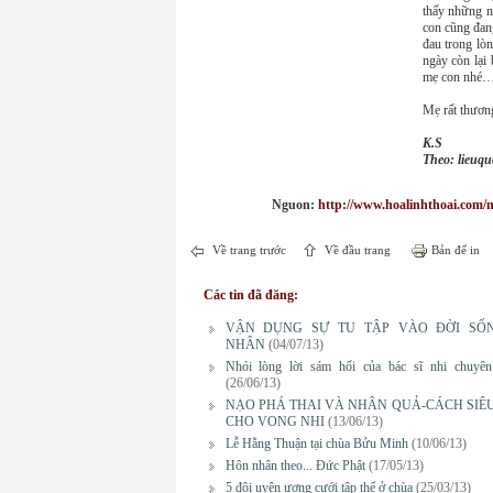
thấy những n
con cũng đan
đau trong lò
ngày còn lại 
mẹ con nhé
Mẹ rất thươn
K.S
Theo: lieuq
Nguon:
http://www.hoalinhthoai.com/n
Về trang trước
Về đầu trang
Bản để in
Các tin đã đăng:
VẬN DỤNG SỰ TU TẬP VÀO ĐỜI SỐ
NHÂN
(04/07/13)
Nhói lòng lời sám hối của bác sĩ nhi chuyên
(26/06/13)
NẠO PHÁ THAI VÀ NHÂN QUẢ-CÁCH SIÊ
CHO VONG NHI
(13/06/13)
Lễ Hằng Thuận tại chùa Bửu Minh
(10/06/13)
Hôn nhân theo... Đức Phật
(17/05/13)
5 đôi uyên ương cưới tập thể ở chùa
(25/03/13)