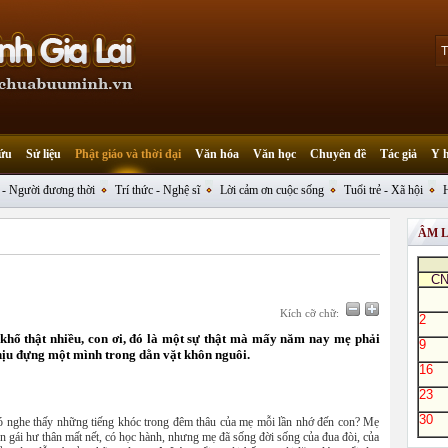
ứu
Sử liệu
Phật giáo và thời đại
Văn hóa
Văn học
Chuyên đề
Tác giả
Y 
 - Người đương thời
Trí thức - Nghệ sĩ
Lời cảm ơn cuộc sống
Tuổi trẻ - Xã hội
ÂM 
C
Kích cỡ chữ:
2
khổ thật nhiều, con ơi, đó là một sự thật mà mấy năm nay mẹ phải
9
hịu đựng một mình trong dằn vặt khôn nguôi.
16
23
30
ó nghe thấy những tiếng khóc trong đêm thâu của mẹ mỗi lần nhớ đến con? Mẹ
n gái hư thân mất nết, có học hành, nhưng mẹ đã sống đời sống của đua đòi, của