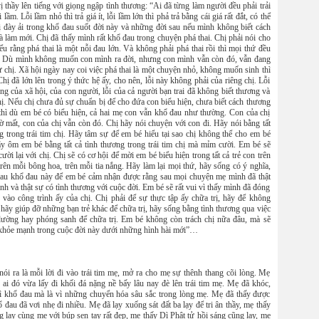
 thầy lên tiếng với giọng ngập tình thương: “Ai đã từng làm người đều phải trải
lầm. Lỗi lầm nhỏ thì trả giá ít, lỗi lầm lớn thì phả trả bằng cái giá rất đắt, có thể
ị đày ải trong khổ đau suốt đời này và những đời sau nếu mình không biết cách
 làm mới. Chị đã thấy mình rất khổ đau trong chuyện phá thai. Chị phải nói cho
iểu rằng phá thai là một nỗi đau lớn. Và không phải phá thai rồi thì mọi thứ đều
 Dù mình không muốn con mình ra đời, nhưng con mình vẫn còn đó, vẫn đang
chị. Xã hội ngày nay coi việc phá thai là một chuyện nhỏ, không muốn sinh thì
ị đã lớn lên trong ý thức hệ ấy, cho nên, lỗi này không phải của riêng chị. Lỗi
ung của xã hội, của con người, lỗi của cả người bạn trai đã không biết thương và
ị. Nếu chị chưa đủ sự chuẩn bị để cho đứa con biểu hiện, chưa biết cách thương
 thì dù em bé có biểu hiện, cả hai mẹ con vẫn khổ đau như thường. Con của chị
 mất, con của chị vẫn còn đó. Chị hãy nói chuyện với con đi. Hãy nói bằng tất
g trong trái tim chị. Hãy tâm sự để em bé hiểu tại sao chị không thể cho em bé
ãy ôm em bé bằng tất cả tình thương trong trái tim chị mà mỉm cười. Em bé sẽ
ười lại với chị. Chị sẽ có cơ hội để mời em bé biểu hiện trong tất cả trẻ con trên
 trên mỗi bông hoa, trên mỗi tia nắng. Hãy làm lại mọi thứ, hãy sống có ý nghĩa,
sau khổ đau này để em bé cảm nhận được rằng sau mọi chuyện mẹ mình đã thật
nh và thật sự có tình thương với cuộc đời. Em bé sẽ rất vui vì thấy mình đã đóng
 vào công trình ấy của chị. Chị phải để sự thực tập ấy chữa trị, hãy để không
, hãy giúp đỡ những bạn trẻ khác để chữa trị, hãy sống bằng tình thương qua việc
dường hay phóng sanh để chữa trị. Em bé không còn trách chị nữa đâu, mà sẽ
t khỏe mạnh trong cuộc đời này dưới những hình hài mới”…
nói ra là mỗi lời đi vào trái tim mẹ, mở ra cho mẹ sự thênh thang cõi lòng. Mẹ
 ai đó vừa lấy đi khối đá nặng nề bấy lâu nay đè lên trái tim mẹ. Mẹ đã khóc,
ì khổ đau mà là vì những chuyển hóa sâu sắc trong lòng mẹ. Mẹ đã thấy được
 đau đã vơi nhẹ đi nhiều. Mẹ đã lạy xuống sát đất ba lạy để tri ân thầy, mẹ thấy
 lạy cùng mẹ với búp sen tay rất đẹp, mẹ thấy Dì Phật tử hồi sáng cũng lạy, mẹ