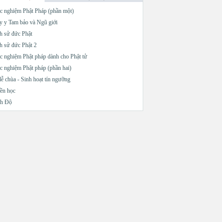
c nghiệm Phật Pháp (phần một)
 y Tam bảo và Ngũ giới
h sử đức Phật
h sử đức Phật 2
c nghiệm Phật pháp dành cho Phật tử
c nghiệm Phật pháp (phần hai)
lễ chùa - Sinh hoạt tín ngưỡng
ền học
nh Độ