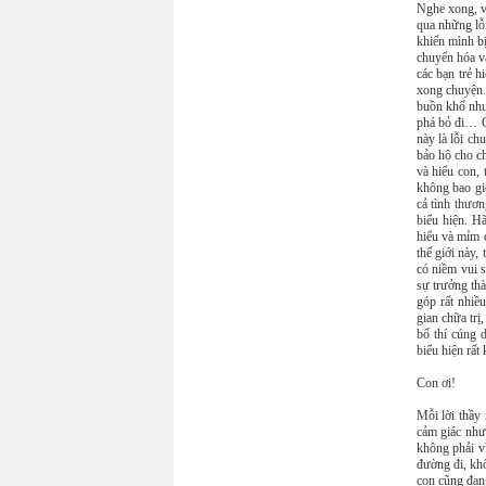
Nghe xong, vị
qua những lỗi 
khiến mình b
chuyển hóa và
các bạn trẻ h
xong chuyện.
buồn khổ như 
phá bỏ đi… Ch
này là lỗi ch
bảo hộ cho ch
và hiểu con,
không bao giờ
cả tình thươn
biểu hiện. H
hiểu và mỉm c
thế giới này,
có niềm vui 
sự trưởng thà
góp rất nhiều
gian chữa trị
bố thí cúng 
biểu hiện rấ
Con ơi!
Mỗi lời thầy 
cảm giác như
không phải v
đường đi, khổ
con cũng đang