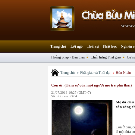
Trang chủ
Lời ngỏ
Thời sự
Phật học
Nghiên c
Hoằng pháp - Dấn thân
Chấn hưng Phật giáo
Cư sĩ
Trang chủ
Phật giáo và Thời đại
Hôn Nhân
Con ơi! (Tâm sự của một người mẹ trẻ phá thai)
21/07/2013 16:27 (GMT+7)
Số lượt xem: 2404
Mẹ đã đau 
cắn răng c
Con ở đâu, c
là một đứa co