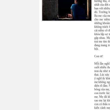
hưởng thụ, c
nhất của đời 
bạn với nhữn
đó. Trường h
Ba mẹ của mẹ
cho mẹ niềm 
những khoảng
không trách b
cái niềm cô 
khỏa lấp sự t
gặp nhau. Mẹ 
trai mẹ tìm t
đang mang tr
bội.
Con ơi!
Mỗi lần nghĩ
suốt nhiều t
non dạ như m
thai. Lúc này
ý nghĩ ấy kh
mẹ không ngủ
điên rồ lắm.
bỏng của mẹ, 
con trước lú
mẹ. Mẹ đã kh
sao mẹ lại k
con có thấu 
kiến cảnh mẹ