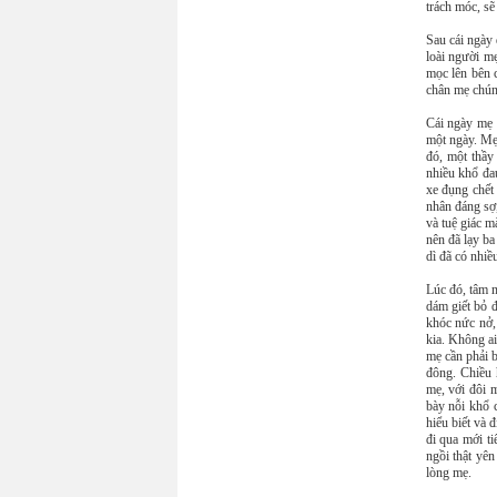
trách móc, sẽ
Sau cái ngày 
loài người m
mọc lên bên 
chân mẹ chúng
Cái ngày mẹ 
một ngày. Mẹ
đó, một thầy
nhiều khổ đa
xe đụng chết
nhân đáng sợ,
và tuệ giác m
nên đã lạy ba
dì đã có nhiề
Lúc đó, tâm 
dám giết bỏ 
khóc nức nở,
kia. Không ai
mẹ cần phải 
đông. Chiều 
mẹ, với đôi m
bày nỗi khổ 
hiểu biết và 
đi qua mới t
ngồi thật yê
lòng mẹ.