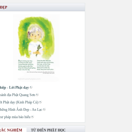
 ĐẸP
hiệp - Lời Phật dạy
hánh địa Phật Quang Sơn
ời Phật dạy (Kinh Pháp Cú)
hững Hình Ảnh Đẹp - An Lạc
hư pháp mùa báo hiếu
RẮC NGHIỆM
TỪ ĐIỂN PHẬT HỌC