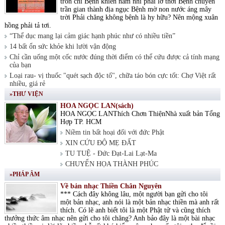
tròn chí Bệnh khiến nam nhi phải lỡ thời Bệnh chuyển
trần gian thành địa ngục Bệnh mờ non nước áng mây
trời Phải chăng không bệnh là hy hữu? Nên mộng xuân
hồng phải tả tơi.
“Thể dục mang lại cảm giác hạnh phúc như có nhiều tiền”
14 bất ổn sức khỏe khi lười vận động
Chỉ cần uống một cốc nước đúng thời điểm có thể cứu được cả tính mạng
của bạn
Loại rau- vị thuốc "quét sạch độc tố", chữa táo bón cực tốt: Chợ Việt rất
nhiều, giá rẻ
»THƯ VIỆN
HOA NGỌC LAN(sách)
HOA NGỌC LANThích Chơn ThiệnNhà xuất bản Tổng
Hợp TP. HCM
Niềm tin bất hoại đối với đức Phật
XIN CỨU ĐỘ MẸ ĐẤT
TU TUỆ - Đức Đạt-Lai Lạt-Ma
CHUYỂN HỌA THÀNH PHÚC
»PHÁP ÂM
Về bản nhạc Thiền Chân Nguyên
*** Cách đây không lâu, một người bạn gửi cho tôi
một bản nhạc, anh nói là một bản nhạc thiền mà anh rất
thích. Có lẽ anh biết tôi là một Phật tử và cũng thích
thưởng thức âm nhạc nên gửi cho tôi chăng? Anh bảo đây là một bài nhạc