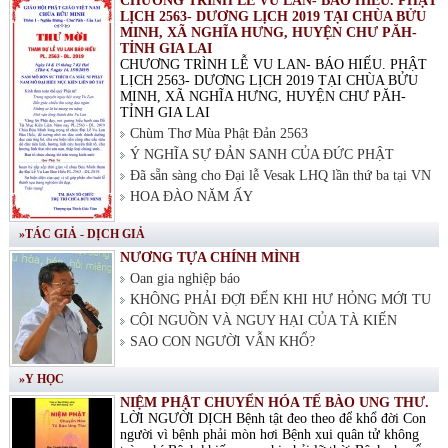
CHƯƠNG TRÌNH LỄ VU LAN- BÁO HIẾU. PHẬT
LỊCH 2563- DƯƠNG LỊCH 2019 TẠI CHÙA BỬU
MINH, XÃ NGHĨA HƯNG, HUYỆN CHƯ PĂH-
TỈNH GIA LAI
CHƯƠNG TRÌNH LỄ VU LAN- BÁO HIẾU. PHẬT
LỊCH 2563- DƯƠNG LỊCH 2019 TẠI CHÙA BỬU
MINH, XÃ NGHĨA HƯNG, HUYỆN CHƯ PĂH-
TỈNH GIA LAI
Chùm Thơ Mùa Phật Đản 2563
Ý NGHĨA SỰ ĐẢN SANH CỦA ĐỨC PHẬT
Đã sẵn sàng cho Đại lễ Vesak LHQ lần thứ ba tại VN
HOA ĐÀO NĂM ẤY
»TÁC GIẢ - DỊCH GIẢ
NƯƠNG TỰA CHÍNH MÌNH
Oan gia nghiệp báo
KHÔNG PHẢI ĐỢI ĐẾN KHI HƯ HỎNG MỚI TU
CỘI NGUỒN VÀ NGUY HẠI CỦA TÀ KIẾN
SAO CON NGƯỜI VẪN KHỔ?
»Y HỌC
NIỆM PHẬT CHUYỂN HÓA TẾ BÀO UNG THƯ.
LỜI NGƯỜI DỊCH Bệnh tật đeo theo để khổ đời Con
người vì bệnh phải mòn hơi Bệnh xui quân tử không