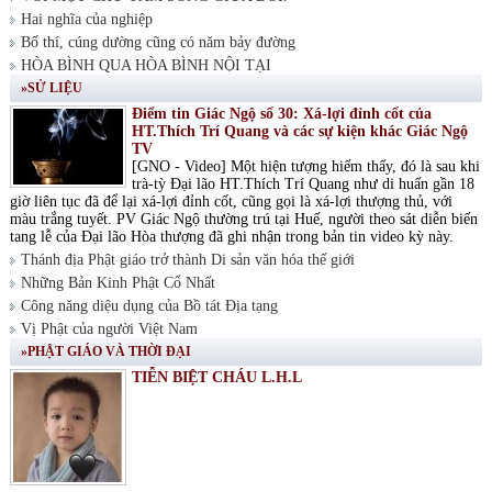
Hai nghĩa của nghiệp
Bố thí, cúng dường cũng có năm bảy đường
HÒA BÌNH QUA HÒA BÌNH NỘI TẠI
»SỬ LIỆU
Điểm tin Giác Ngộ số 30: Xá-lợi đỉnh cốt của
HT.Thích Trí Quang và các sự kiện khác Giác Ngộ
TV
[GNO - Video] Một hiện tượng hiếm thấy, đó là sau khi
trà-tỳ Đại lão HT.Thích Trí Quang như di huấn gần 18
giờ liên tục đã để lại xá-lợi đỉnh cốt, cũng gọi là xá-lợi thượng thủ, với
màu trắng tuyết. PV Giác Ngộ thường trú tại Huế, người theo sát diễn biến
tang lễ của Đại lão Hòa thượng đã ghi nhận trong bản tin video kỳ này.
Thánh địa Phật giáo trở thành Di sản văn hóa thế giới
Những Bản Kinh Phật Cổ Nhất
Công năng diệu dụng của Bồ tát Địa tạng
Vị Phật của người Việt Nam
»PHẬT GIÁO VÀ THỜI ĐẠI
TIỄN BIỆT CHÁU L.H.L