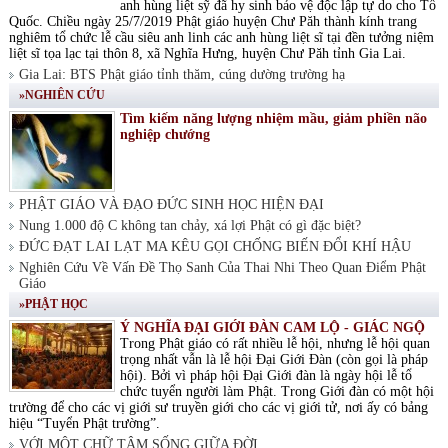
anh hùng liệt sỹ đã hy sinh bảo vệ độc lập tự do cho Tổ
Quốc. Chiều ngày 25/7/2019 Phật giáo huyện Chư Păh thành kính trang
nghiêm tổ chức lễ cầu siêu anh linh các anh hùng liệt sĩ tại đền tưởng niệm
liệt sĩ tọa lạc tại thôn 8, xã Nghĩa Hưng, huyện Chư Păh tỉnh Gia Lai.
Gia Lai: BTS Phật giáo tỉnh thăm, cúng dường trường hạ
»NGHIÊN CỨU
Tìm kiếm năng lượng nhiệm mầu, giảm phiền não
nghiệp chướng
PHẬT GIÁO VÀ ĐẠO ĐỨC SINH HỌC HIỆN ĐẠI
Nung 1.000 độ C không tan chảy, xá lợi Phật có gì đặc biệt?
ĐỨC ĐẠT LAI LẠT MA KÊU GỌI CHỐNG BIẾN ĐỔI KHÍ HẬU
Nghiên Cứu Về Vấn Đề Thọ Sanh Của Thai Nhi Theo Quan Điểm Phật
Giáo
»PHẬT HỌC
Ý NGHĨA ĐẠI GIỚI ĐÀN CAM LỘ - GIÁC NGỘ
Trong Phật giáo có rất nhiều lễ hội, nhưng lễ hội quan
trọng nhất vẫn là lễ hội Đại Giới Đàn (còn gọi là pháp
hội). Bởi vì pháp hội Đại Giới đàn là ngày hội lễ tổ
chức tuyển người làm Phật. Trong Giới đàn có một hội
trường để cho các vị giới sư truyền giới cho các vị giới tử, nơi ấy có bảng
hiệu “Tuyển Phật trường”.
VỚI MỘT CHỮ TÂM SỐNG GIỮA ĐỜI.