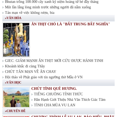
Bhutan trồng 108.000 cây xanh kỷ niệm hoàng tử bé đầy tháng
Một lần lắng lòng mình trước những người đã nằm xuống
Tản mạn về việc không rượu, bia
»VĂN HÓA
ĂN THỊT CHÓ LÀ "BẤT TRUNG BẤT NGHĨA"
GIEC: GIẢM MẠNH ĂN THỊT MỚI CỨU ĐƯỢC HÀNH TINH
Khoảnh khắc đi cùng Thầy
CHÚT TẢN MẠN VỀ ĂN CHAY
Hội thảo về Phật giáo với tín ngưỡng thờ Mẫu ở VN
»VĂN HỌC
CHÚT TÌNH QUÊ HƯƠNG.
TIẾNG CHUÔNG TỈNH THỨC
Hân Hạnh Giới Thiệu Nhà Văn Thích Giác Tâm
TÌNH CHA MÙA VU LAN
»CHUYÊN ĐỀ