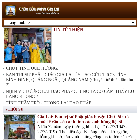
TIN TỪ THIỆN
CHÚT TÌNH QUÊ HƯƠNG.
BAN TRỊ SỰ PHẬT GIÁO GIA LAI ỦY LẠO CỨU TRỢ 3 TỈNH
BÌNH ĐỊNH, QUẢNG NGÃI, QUẢNG NAM (Chuyến từ thiện lần thứ
2)
NHÌN VỀ TƯƠNG LAI ĐẠO PHÁP CHÚNG TA CÓ CẢM THẤY LO
LẮNG KHÔNG ?
TÌNH THẦY TRÒ - TƯƠNG LAI ĐẠO PHÁP
»THỜI SỰ
Gia Lai: Ban trị sự Phật giáo huyện Chư Păh tổ
chức lễ cầu siêu anh linh các anh hùng liệt sĩ.
Nhân 72 năm ngày thương binh liệt sĩ (27/7/1947-
27/7/2019). Thể hiện đạo lý uống nước nhớ nguồn,
nhằm ghi nhớ, tôn vinh những công lao to lớn của các