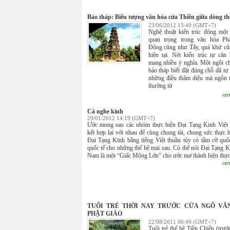
Bảo tháp: Biểu tượng văn hóa cửa Thiền giữa dòng th
23/06/2012 13:49 (GMT+7)
Nghệ thuật kiến trúc đóng một 
quan trọng trong văn hóa Phậ
Đông cũng như Tây, quá khứ c
hiện tại. Nét kiến trúc tự căn
mang nhiều ý nghĩa. Một ngôi c
bảo tháp biết đặt đúng chỗ đã tự 
những điều thâm diệu mà ngôn 
thường từ
Cá nghe kinh
29/01/2012 14:19 (GMT+7)
Ước mong sao các nhóm thực hiện Đại Tạng Kinh Việt
kết hợp lại với nhau để cùng chung tài, chung sức thực 
Đại Tạng Kinh bằng tiếng Việt thuần túy có tầm cỡ quố
quốc tế cho những thế hệ mai sau. Có thể nói Đại Tạng K
Nam là một “Giấc Mộng Lớn” cho ước mơ thành hiện thực
TUỔI TRẺ THỜI NAY TRƯỚC CỬA NGÕ VĂ
PHẬT GIÁO
22/08/2011 06:49 (GMT+7)
Tuổi trẻ thế hệ Tiền Chiến (trướ