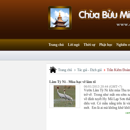
Trang chủ
Lời ngỏ
Thời sự
Phật học
Nghiên c
Trang chủ
Tác giả - Dịch giả
Trần Kiêm Đoàn
Lâm Tỳ Ni - Mùa hạc về làm tổ
06/01/2013 20:44 (GMT+7)
Vườn Lâm Tỳ Ni khi mùa Thu tr
trở về. Trong như mắt em sớm n
về đỉnh tuyết Hy Mã Lạp Sơn th
diệu vợi. Có mầu nắng trên lá và
mới. Em là ai mà không khứ khôn