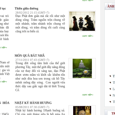
ẢNH
ế tục
Thiền giữa đường
28/02/2012 21:15 (GMT+7)
vai trò
Đạo Phật đơn giản mà rắc rối như một
t giáo
dòng sông. Trăm nguồn trộn chung về
ũng như
một nhánh; trăm nhánh trộn chung về
 bản đã
một dòng; và trăm dòng rồi cuối cùng
hùa hay
cũng trôi ra biển cả.
nói lên
từ bình
MÓN QUÀ BÁT NHÃ
27/11/2011 07:43 (GMT+7)
 Nam sẽ
Trong đời sống tâm linh của thế giới
hiện một
phương Tây, một thế giới đầy năng động
c gia và
của sự thay đổi và sáng tạo, đạo Phật
inh Việt
được ươm mầm và khởi sắc khiêm tốn
T
.
như một đóa hoa sen trong cái hồ Tây
mênh mông dậy sóng. Con người vừa
T
thức dậy sau giấc ngủ dài từ thời Trung
L
Cổ.
N
T
N HÓA
NHẬT KÝ HÀNH HƯƠNG
05/08/2011 07:30 (GMT+7)
Nhật ký hành hương 1Hạnh buông xả.
T
c 1945)
Chỉ còn một tháng nữa là hết mùa An