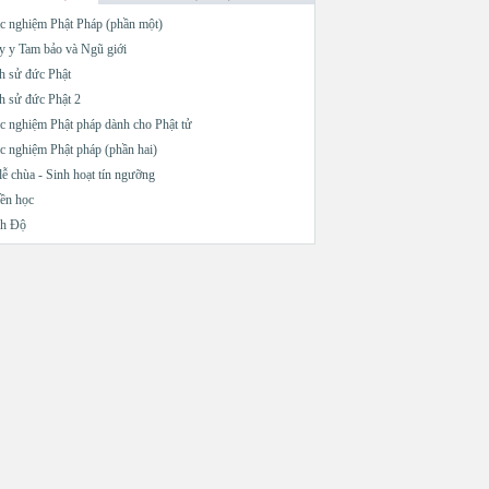
c nghiệm Phật Pháp (phần một)
 y Tam bảo và Ngũ giới
h sử đức Phật
h sử đức Phật 2
c nghiệm Phật pháp dành cho Phật tử
c nghiệm Phật pháp (phần hai)
lễ chùa - Sinh hoạt tín ngưỡng
ền học
nh Độ