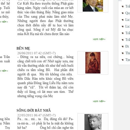
 thế hệ
Cư Kiết Hạ theo truyền thống Phật giáo
Trắ
p. Tuổi
hàng năm. Ngày cuối của mùa an cư kết
, xe mô
thúc vào rằm tháng Bảy. Nắng giao mùa
Quy
u thủy,
của Thu sang phai màu làm nhớ Mẹ.
Lic
Những người theo đạo Phật thường
chọn thời điểm nầy để tu học và làm
Lic
công quả. Sống ở xứ Mỹ đã ba chục
Trắ
mùa Kết Hạ mà tôi chưa được lần nào
Trắ
Đi 
BẾN MẸ
Thi
26/06/2011 07:42 (GMT+7)
a Trần
- Đừng ra xa nữa, coi chừng... hỏng
Tị
n xuất
cẳng chết trôi con ơi! Nhớ ngày xưa, mẹ
tôi vẫn thường nhắc tôi như thế mỗi buổi
chiều ra tắm sông Bồ. Hai phần đời
người đi qua. Mẹ tôi không còn nữa.
Bến Dấu Hàn trên khúc sông Bồ viền
quanh phía Đông làng Liễu Hạ năm xưa
nay đã “cũ”. Tôi về thăm lại, chỉ còn
thấy cỏ lùng, cỏ lát mọc um tùm. Thế
nhưng tiếng vọng của Mẹ
SỐNG ĐỜI BÁT NHÃ
22/05/2011 06:47 (GMT+7)
ng hồn
Pa... ra... mi... ta. Dạ, đúng rồi đó! Pa-
Mụ Nằm
ra-mi-ta... có phải là ba la mật đa không
 Trụ
hở ba? Ông bố chỉ cần nghe tín