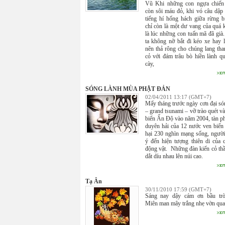
Vũ Khi những con ngựa chiến
còn sôi máu đỏ, khi vó câu dập
tiếng hí hống hách giữa rừng b
chỉ còn là một dư vang của quá 
là lúc những con tuấn mã đã già
ta không nỡ bắt đi kéo xe hay l
nên thả rông cho chúng lang th
cỏ với đám trâu bò hiền lành q
cày,
SÓNG LÀNH MÙA PHẬT ĐẢN
02/04/2011 13:17 (GMT+7)
Mấy tháng trước ngày cơn đại só
– grand tsunami – vỡ trào quét v
biển Ấn Độ vào năm 2004, tàn p
duyên hải của 12 nước ven biển 
hại 230 nghìn mạng sống, người
ý đến hiện tượng thiên di của c
động vật. Những đàn kiến cỏ th
dắt díu nhau lên núi cao.
Tạ Ân
30/11/2010 17:59 (GMT+7)
Sáng nay dậy cám ơn bầu trờ
Miên man mây trắng nhẹ vờn qu