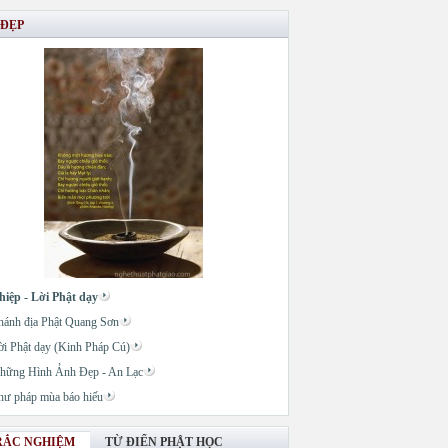
 ĐẸP
hiệp - Lời Phật dạy
hánh địa Phật Quang Sơn
ời Phật dạy (Kinh Pháp Cú)
hững Hình Ảnh Đẹp - An Lạc
hư pháp mùa báo hiếu
RẮC NGHIỆM
TỪ ĐIỂN PHẬT HỌC