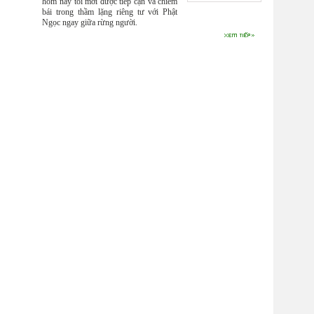
hôm nay tôi mới được tiếp cận và chiêm
bái trong thầm lặng riêng tư với Phật
Ngọc ngay giữa rừng người.