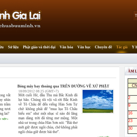
ứu
Sử liệu
Phật giáo và thời đại
Văn hóa
Văn học
Chuyên đề
Tác giả
Y 
ÂM 
C
Bóng mây bay thoáng qua TRÊN ĐƯỜNG VỀ XỨ PHẬT
18/09/2012 08:25 (GMT+7)
ong vắt
Mới cuối Hè, đầu Thu mà Bắc Kinh đã
2
ay nhìn
lụt bão. Chúng tôi vội vã rời Bắc Kinh
âm trầm
về Tô Châu để đến viếng Hàn Sơn Tự
9
ng tươi
chứ không phải để “mua lụa Tô Châu
16
g lai?
biếu em” như một nhạc sĩ nào đó lãng
mạn dàng trời đã từng mơ mộng. Một
23
nhà sư trong chùa Hàn Sơn nói: “Bài thơ
mới giữ được ngôi chùa, chớ không phải
30
ngôi chùa giữ được bài thơ”.