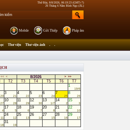
Thứ Bảy, 8/8/2026, 06:19:23 (GMT+7)
26 Tháng 6 Năm Bính Ngọ (ÂL)
Mobile
Gửi Thiệp
Pháp âm
học
Thư viện
Thư viện ảnh
.
.
LỊCH
8/2026
<<
<
>
>>
N
T2
T3
T4
T5
T6
T7
1
19/6
3
4
5
6
7
8
20
21
22
23
24
25
26
10
11
12
13
14
15
27
28
29
30
1/7
2
3
17
18
19
20
21
22
4
5
6
7
8
9
10
24
25
26
27
28
29
11
12
13
14
15
16
17
31
18
19