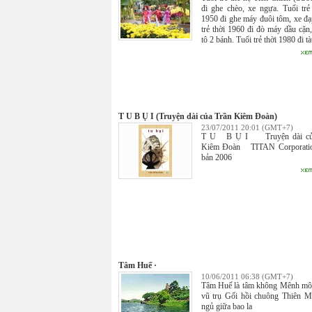
đi ghe chèo, xe ngựa. Tuổi trẻ
1950 đi ghe máy đuôi tôm, xe đạ
trẻ thời 1960 đi đò máy dầu cặn
tô 2 bánh. Tuổi trẻ thời 1980 đi tà
T U B Ụ I (Truyện dài của Trần Kiêm Đoàn)
23/07/2011 20:01 (GMT+7)
T U B Ụ I Truyện dài củ
Kiêm Đoàn TITAN Corporatio
bản 2006
Tâm Huế ·
10/06/2011 06:38 (GMT+7)
Tâm Huế là tâm không Mênh mô
vũ trụ Gối hồi chuông Thiên 
ngủ giữa bao la