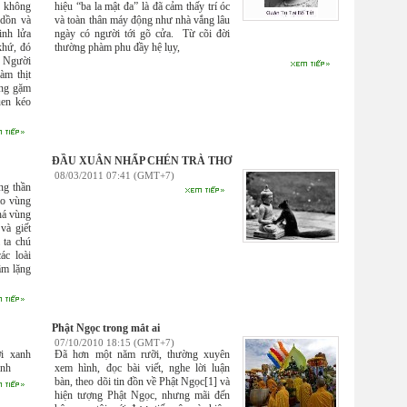
 không
hiệu “ba la mật đa” là đã cảm thấy trí óc
 dồn và
và toàn thân máy động như nhà vắng lâu
inh lửa
ngày có người tới gõ cửa. Từ cõi đời
khứ, đó
thường phàm phu đầy hệ lụy,
. Người
àm thịt
ang gặm
uen kéo
ĐẦU XUÂN NHẤP CHÉN TRÀ THƠ
08/03/2011 07:41 (GMT+7)
ng thần
ào vùng
há vùng
và giết
 ta chú
ác loài
ầm lặng
Phật Ngọc trong mắt ai
07/10/2010 18:15 (GMT+7)
i xanh
Đã hơn một năm rưỡi, thường xuyên
anh
xem hình, đọc bài viết, nghe lời luận
bàn, theo dõi tin đồn về Phật Ngọc[1] và
hiện tượng Phật Ngọc, nhưng mãi đến