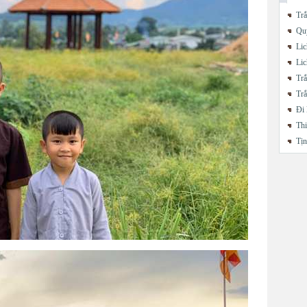
Trắ
Quy
Lic
Lic
Trắ
Trắ
Đi 
Thi
Tị