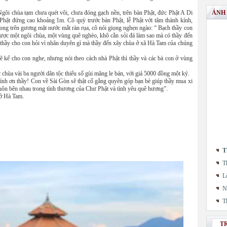
 Ngôi chùa tạm chưa quét vôi, chưa đóng gạch nền, trên bàn Phật, đức Phật A Di
ẢNH
Phật đứng cao khoảng 1m. Cô quỳ trước bàn Phật, lễ Phật với tâm thành kính,
xong trên gương mặt nước mắt ràn rụa, cô nói giọng nghẹn ngào: “ Bạch thầy con
ợc một ngôi chùa, một vùng quê nghèo, khô cằn sỏi đá làm sao mà có thầy đến
, thầy cho con hỏi vì nhân duyên gì mà thầy đến xây chùa ở xã Hà Tam của chúng
y sẽ kể cho con nghe, nhưng nói theo cách nhà Phật thì thầy và các bà con ở vùng
c chùa vài ba người dân tộc thiểu số gùi măng le bán, với giá 5000 đồng một ký.
kính ơn thầy! Con về Sài Gòn sẽ thật cố gắng quyên góp bạn bè giúp thầy mua xi
uôn bên nhau trong tình thương của Chư Phật và tình yêu quê hương”.
 ở Hà Tam.
T
T
L
N
T
T