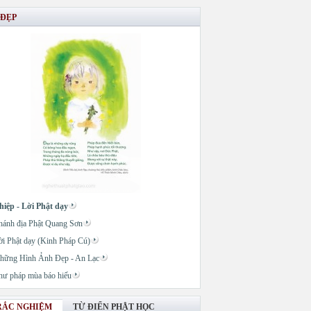
 ĐẸP
hiệp - Lời Phật dạy
hánh địa Phật Quang Sơn
ời Phật dạy (Kinh Pháp Cú)
hững Hình Ảnh Đẹp - An Lạc
hư pháp mùa báo hiếu
RẮC NGHIỆM
TỪ ĐIỂN PHẬT HỌC