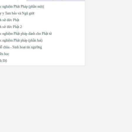
c nghiệm Phật Pháp (phần một)
 y Tam bảo và Ngũ giới
h sử đức Phật
h sử đức Phật 2
c nghiệm Phật pháp dành cho Phật tử
c nghiệm Phật pháp (phần hai)
lễ chùa - Sinh hoạt tín ngưỡng
ền học
nh Độ