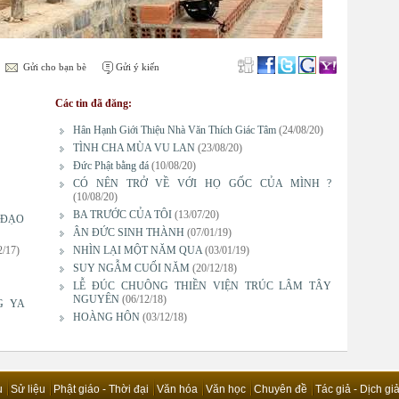
Gửi cho bạn bè
Gửi ý kiến
Các tin đã đăng:
Hân Hạnh Giới Thiệu Nhà Văn Thích Giác Tâm
(24/08/20)
TÌNH CHA MÙA VU LAN
(23/08/20)
Đức Phật bằng đá
(10/08/20)
CÓ NÊN TRỞ VỀ VỚI HỌ GỐC CỦA MÌNH ?
(10/08/20)
BA TRƯỚC CỦA TÔI
(13/07/20)
 ĐẠO
ÂN ĐỨC SINH THÀNH
(07/01/19)
2/17)
NHÌN LẠI MỘT NĂM QUA
(03/01/19)
SUY NGẪM CUỐI NĂM
(20/12/18)
LỄ ĐÚC CHUÔNG THIỀN VIỆN TRÚC LÂM TÂY
NGUYÊN
(06/12/18)
G YA
HOÀNG HÔN
(03/12/18)
u
Sử liệu
Phật giáo - Thời đại
Văn hóa
Văn học
Chuyên đề
Tác giả - Dịch gi