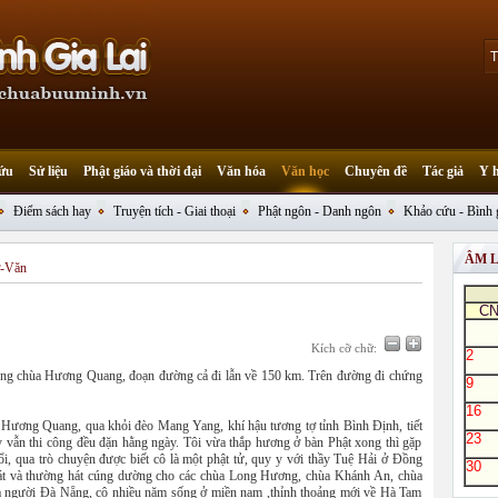
ứu
Sử liệu
Phật giáo và thời đại
Văn hóa
Văn học
Chuyên đề
Tác giả
Y 
Điểm sách hay
Truyện tích - Giai thoại
Phật ngôn - Danh ngôn
Khảo cứu - Bình 
ÂM 
ơ-Văn
C
Kích cỡ chữ:
2
ựng chùa Hương Quang, đoạn đường cả đi lẫn về 150 km. Trên đường đi chứng
9
16
 Hương Quang, qua khỏi đèo Mang Yang, khí hậu tương tợ tỉnh Bình Định, tiết
23
 vẫn thi công đều đặn hằng ngày. Tôi vừa thắp hương ở bàn Phật xong thì gặp
, qua trò chuyện được biết cô là một phật tử, quy y với thầy Tuệ Hải ở Đồng
30
át và thường hát cúng dường cho các chùa Long Hương, chùa Khánh An, chùa
người Đà Nẵng, cô nhiều năm sống ở miền nam ,thỉnh thoảng mới về Hà Tam