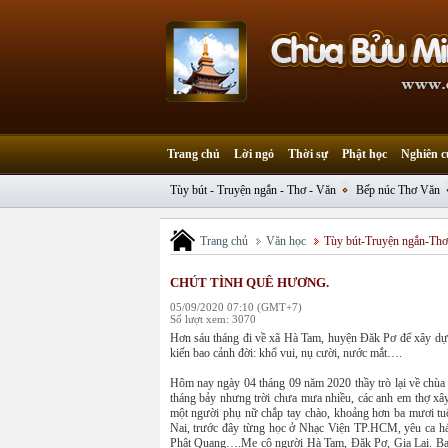
Trang chủ
Lời ngỏ
Thời sự
Phật học
Nghiên c
Tùy bút - Truyện ngắn - Thơ - Văn
Bếp núc Thơ Văn
Trang chủ
Văn học
Tùy bút-Truyện ngắn-Th
CHÚT TÌNH QUÊ HƯƠNG.
05/09/2020 07:10 (GMT+7)
Số lượt xem: 3070
Hơn sáu tháng đi về xã Hà Tam, huyện Đăk Pơ để xây d
kiến bao cảnh đời: khổ vui, nụ cười, nước mắt….
Hôm nay ngày 04 tháng 09 năm 2020 thầy trò lại về chùa
tháng bảy nhưng trời chưa mưa nhiều, các anh em thợ xây
một người phụ nữ chắp tay chào, khoảng hơn ba mươi tuổi
Nai, trước đây từng học ở Nhạc Viện TP.HCM, yêu ca h
Phật Quang….Mẹ cô người Hà Tam, Đăk Pơ, Gia Lai. Ba 