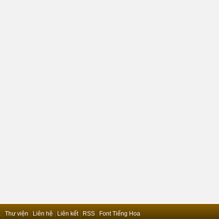
ả
Thư viện
Liên hệ
Liên kết
RSS
Font Tiếng Hoa