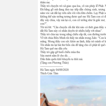
thăm mẹ.
Thầy trò chuyện trò xã giao qua loa, cô xin phép lễ Phật.
Đà bằng gỗ mít đang đưa tay tiếp dẫn chúng sinh, tượng 
năm vóc sát đất lạy trên nền vôi vữa lởm chởm. Lạy Phật 
không thể nào tưởng tượng được quê mẹ Hà Tam con có đư
đây xây chùa, vậy mà lại có, con cứ tưởng như là giấc mơ
con?”.
Tôi trả lời: “Câu chuyện rất dài khi nào có thời gian thầ
đất Hà Tam này có nhân duyên từ nhiều kiếp với nhau”.
Thầy trò chia tay trong nắng chiều sắp tắt, con đường trướ
Về tới chùa Bửu Minh tôi thấy tin nhắn trong Zalo: “Con 
măng. Mong thầy con sức khỏe an lành, thầy trò mình sẽ l
Tôi nhắn tin lại bài thơ bốn câu để tặng cho cô phật tử quê
Hà Tam quê mẹ dấu yêu
Thầy trò gặp gỡ buổi chiều mùa thu
Sáu mươi năm lẻ cho dù….
Dấn thân quên khổ khuyến tu thôi mà.
(Tặng con Phương Thảo)
------------------------
Hà Tam ngày 04/09/2020
Thích Giác Tâm