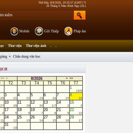
Thứ Bảy, 8/8/2026, 19:33:57 (GMT+7)
26 Tháng 6 Năm Bính Ngọ (ÂL)
Mobile
Gửi Thiệp
Pháp âm
học
Thư viện
Thư viện ảnh
.
.
giảng
Chân dung văn học
LỊCH
8/2026
<<
<
>
>>
N
T2
T3
T4
T5
T6
T7
1
19/6
3
4
5
6
7
8
20
21
22
23
24
25
26
10
11
12
13
14
15
27
28
29
30
1/7
2
3
17
18
19
20
21
22
4
5
6
7
8
9
10
24
25
26
27
28
29
11
12
13
14
15
16
17
31
18
19