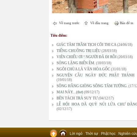
Về trang trước
Về đầu trang
Bản để in
Tiêu điểm:
GIÁC TÂM TRẦM TỊCH CÕI THI CA
(24/06/18)
TIẾNG CHUÔNG TRỊ LIỆU
(28/03/18)
VIÊN CHIẾU ƠI ! NGƯỜI ĐÃ ĐI RỒI
(20/03/18)
SÓNG LẶNG BIỂN ÊM.
(18/03/18)
NGÔI CHÙA LÀ VĂN HÓA GỐC
(31/01/18)
NGUYỆN CẦU NGÀY ĐỨC PHẬT THÀNH
(19/01/18)
SÔNG HẰNG GIÒNG SÔNG TÂM TƯỞNG.
(17/1
MAI NÀY....(thơ)
(09/12/17)
BÊN TÁCH TRÀ SUY TƯ
(04/12/17)
LỄ HỘI HOA DÃ QUỲ NÚI LỬA CHƯ ĐĂN
(02/12/17)
Lời ngỏ
Thời sự
Phật học
Nghiên cứ