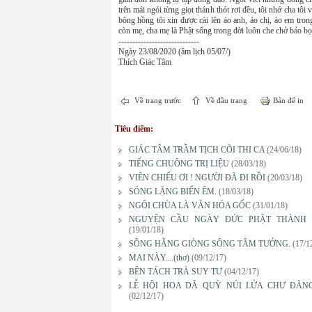
trên mái ngói từng giọt thánh thót rơi đều, tôi nhớ cha tô
bông hồng tôi xin được cài lên áo anh, áo chị, áo em tro
còn mẹ, cha mẹ là Phật sống trong đời luôn che chở bảo bọ
-----------------------------
Ngày 23/08/2020 (âm lịch 05/07/)
Thích Giác Tâm
Về trang trước
Về đầu trang
Bản để in
Tiêu điểm:
GIÁC TÂM TRẦM TỊCH CÕI THI CA
(24/06/18)
TIẾNG CHUÔNG TRỊ LIỆU
(28/03/18)
VIÊN CHIẾU ƠI ! NGƯỜI ĐÃ ĐI RỒI
(20/03/18)
SÓNG LẶNG BIỂN ÊM.
(18/03/18)
NGÔI CHÙA LÀ VĂN HÓA GỐC
(31/01/18)
NGUYỆN CẦU NGÀY ĐỨC PHẬT THÀNH
(19/01/18)
SÔNG HẰNG GIÒNG SÔNG TÂM TƯỞNG.
(17/1
MAI NÀY....(thơ)
(09/12/17)
BÊN TÁCH TRÀ SUY TƯ
(04/12/17)
LỄ HỘI HOA DÃ QUỲ NÚI LỬA CHƯ ĐĂN
(02/12/17)