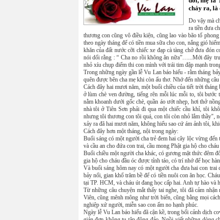
đời, mẹ là
chảy ra, là
Do vậy mà chú
ra tiền đưa 
thương con cũng vô điều kiện, cũng lao vào bão tố phong 
theo ngày tháng để có tiền mua sữa cho con, nắng gió hiểm
khăn của đất nước cỡi chiếc xe đạp cà tàng chở đưa đón 
nói dối rằng : “ Cha no rồi không ăn nữa”…...Mới đây tr
nhỏ xíu chụp điểm thi con mình với trái tim đập mạnh tron
Trong những ngày gần lễ Vu Lan báo hiếu - rằm tháng bảy
quên được bên cha mẹ khi còn ấu thơ. Nhớ đến những câu 
Cách đây hai mươi năm, một buổi chiều của tiết trời tháng 
ở lùm chè ven đường, tiếng rên mỗi lúc mỗi to, tôi bước 
nằm khoanh dưới gốc chè, quần áo ướt nhẹp, hơi thở nồng 
nhà tôi ở Tiên Sơn phải đi qua một chiếc cầu khỉ, tôi khô
nhưng tôi thương con tôi quá, con tôi còn nhỏ lắm thầy", n
xảy ra đã hai mươi năm, không hiểu sao cứ ám ảnh tôi, khi
Cách đây hơn một tháng, nội trong ngày:
Buổi sáng có một người cha trẻ đem hai cây lộc vừng đến th
và cầu an cho đứa con trai, cầu mong Phật gia hộ cho chá
Buổi chiều một người cha khác, có gương mặt thức đêm đôi
gia hộ cho cháu đầu óc được tỉnh táo, có trí nhớ để học hàn
Và buổi sáng hôm nay có một người cha đưa hai con trai q
bảy nổi, gian khổ trăm bề để có tiền nuôi con ăn học. Ch
tại TP. HCM, và cháu út đang học cấp hai. Anh tự hào và 
Từ những câu chuyện mắt thấy tai nghe, tôi đã cảm nhận 
Viên, cũng mênh mông như trời biển, cũng bằng mọi cách
nghiệp xứ người, miễn sao con ấm no hạnh phúc.
Ngày lễ Vu Lan báo hiếu đã cận kề, trong bối cảnh dịch co
giản đơn không tụ tập đông đảo. Ngồi viết những dòng chữ 