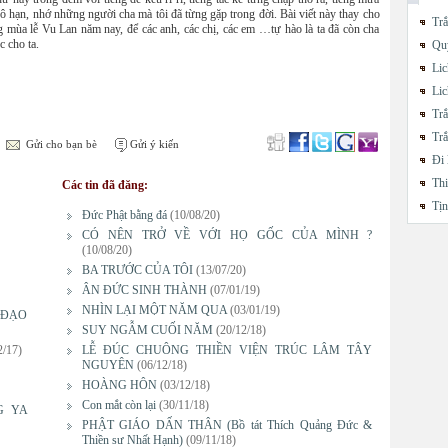
i vô hạn, nhớ những người cha mà tôi đã từng gặp trong đời. Bài viết này thay cho
Trắ
ng mùa lễ Vu Lan năm nay, để các anh, các chị, các em …tự hào là ta đã còn cha
c cho ta.
Quy
Lic
Lic
Trắ
Trắ
Gửi cho bạn bè
Gửi ý kiến
Đi 
Thi
Các tin đã đăng:
Tị
Đức Phật bằng đá
(10/08/20)
CÓ NÊN TRỞ VỀ VỚI HỌ GỐC CỦA MÌNH ?
(10/08/20)
BA TRƯỚC CỦA TÔI
(13/07/20)
ÂN ĐỨC SINH THÀNH
(07/01/19)
NHÌN LẠI MỘT NĂM QUA
(03/01/19)
 ĐẠO
SUY NGẪM CUỐI NĂM
(20/12/18)
2/17)
LỄ ĐÚC CHUÔNG THIỀN VIỆN TRÚC LÂM TÂY
NGUYÊN
(06/12/18)
HOÀNG HÔN
(03/12/18)
Con mắt còn lại
(30/11/18)
G YA
PHẬT GIÁO DẤN THÂN (Bồ tát Thích Quảng Đức &
Thiền sư Nhất Hạnh)
(09/11/18)