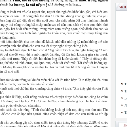
 Thần là Phật, mẹ là quê hương, là bông hồng, là nước trong nguồn
 chuối ba hương, là xôi nếp một, là đường mía lau....
ẢNH
ng ta lơ đi vai trò của người cha, người cha nghiêm khắc khó gần, chỉ biết làm
cho vợ nuôi con… Không phải thế đâu ! Tình cha không khác gì tình mẹ, cha yêu
ba sóng dồi gió dập để có tiền nuôi con, cha chấp nhận đổi thay hình hài nhanh
 nguy nơi công trường bất chấp, miễn sao có tiền mua sách vở cho con, thời khó
con ngày hai buổi đến trường, trong mâm cơm miếng ngon nhất dành cho con và
uyền thông đã đưa hình ảnh người cha khốn khó, cầm chiếc điện thoại trắng đen
g lồng ngực.
 tôi luôn nhớ đến cha mẹ mình đã khuất, nhớ đến những kỷ niệm không thể nào
chuyện tình cha dành cho con mà tôi được nghe được chứng kiến.
bảy tôi thơ thẩn dạo chơi trên con đường đất trước chùa, thì nghe tiếng người rên
tới bụi chè để xem, thì ra một người đàn ông đã lớn tuổi khoảng gần sáu mươi,
nặc mùi rượu. Thấy tôi đến hỏi thăm ông đã khóc và nói: “ Thầy ơi tôi say rồi,
ng thể nào về nhà được, tôi lạnh quá, chắc tôi chết mất. Tôi chết tôi không sợ,
ói tới đây thì ông khóc òa lên thật to. Tôi đã nhờ phật tử đưa ông về nhà. Chuyện
ến tôi nhớ mãi.
ưa tôi và xin trồng tại khuôn viên chùa với lời trình bày: “Xin thầy ghi tên dùm
u khỏe mạnh, học hành đến nơi đến chốn”.
T
 mắt mệt mỏi chở hai tấn xi măng cúng chùa và thưa: “Xin thầy ghi tên cầu Phật
T
h”.
ua chùa lễ Phật, ngồi uống nước trà trò chuyện được biết đời anh cũng ba chìm
L
áu lớn đang học Đại học Y Dược tại Hà Nội, cháu nhỏ đang học Đại học kiến trúc
hạnh phúc về các con của mình.
N
một cách sâu sắc rằng: “Tình cha không khác gì tình mẹ, cũng cao như núi Tản
T
 để cho con ăn học nên người. cũng chấp nhận cô đơn cho con mình xa xứ lập
vit vẫn còn đang gây sốt, chùa chiền trong rằm tháng bảy năm nay 2020, tổ chức
T
này trong đêm với tiếng dế kêu ri rỉ, tiếng tắc kè từng chặp thở ra, tiếng mưa