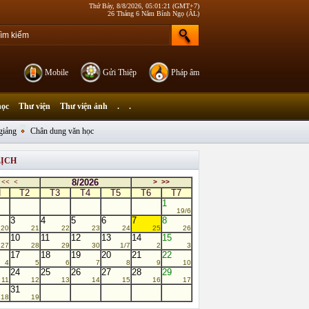
Thứ Bảy, 8/8/2026, 05:01:21 (GMT+7)
26 Tháng 6 Năm Bính Ngọ (ÂL)
Mobile
Gửi Thiệp
Pháp âm
học
Thư viện
Thư viện ảnh
.
.
giảng
Chân dung văn học
LỊCH
8/2026
<<
<
>
>>
N
T2
T3
T4
T5
T6
T7
1
19/6
3
4
5
6
7
8
20
21
22
23
24
25
26
10
11
12
13
14
15
27
28
29
30
1/7
2
3
17
18
19
20
21
22
4
5
6
7
8
9
10
24
25
26
27
28
29
11
12
13
14
15
16
17
31
18
19