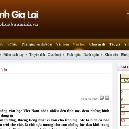
ứu
Sử liệu
Phật giáo và thời đại
Văn hóa
Văn học
Chuyên đề
Tác giả
Y 
Điểm sách hay
Truyện tích - Giai thoại
Phật ngôn - Danh ngôn
Khảo cứu - Bình 
ÂM 
ơ-Văn
C
2
Kích cỡ chữ:
9
16
tàng văn học Việt Nam nhắc nhiều đến tình mẹ, đem những hình
23
 dung từ
ân thương, thiêng liêng nhất ví von cho tình mẹ: Mẹ là biển cả bao
30
ầu trời che chở, là chỗ tựa nương cho con những lúc đau khổ trong