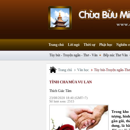
Trang chủ
Lời ngỏ
Thời sự
Phật học
Nghiên c
Tùy bút - Truyện ngắn - Thơ - Văn
Bếp núc Thơ Văn
Trang chủ
Văn học
Tùy bút-Truyện ngắn-Th
TÌNH CHA MÙA VU LAN
Thích Giác Tâm
23/08/2020 18:40 (GMT+7)
Số lượt xem: 2515
Trong kho 
tượng, hình
gần gũi, th
dung, là b