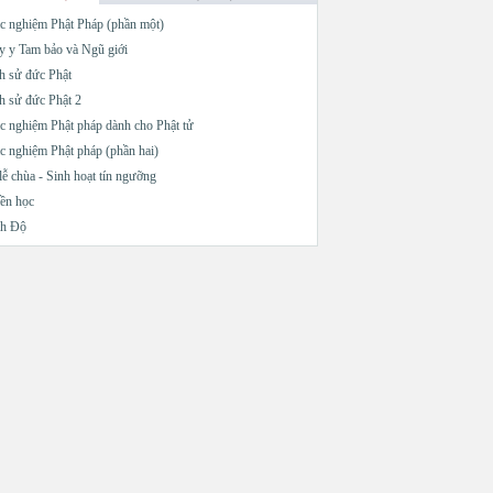
c nghiệm Phật Pháp (phần một)
 y Tam bảo và Ngũ giới
h sử đức Phật
h sử đức Phật 2
c nghiệm Phật pháp dành cho Phật tử
c nghiệm Phật pháp (phần hai)
lễ chùa - Sinh hoạt tín ngưỡng
ền học
nh Độ