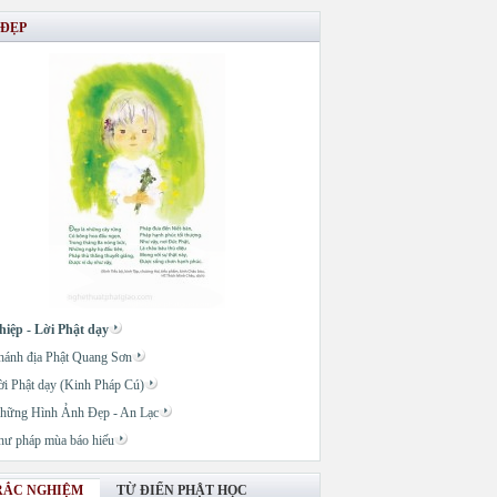
 ĐẸP
hiệp - Lời Phật dạy
hánh địa Phật Quang Sơn
ời Phật dạy (Kinh Pháp Cú)
hững Hình Ảnh Đẹp - An Lạc
hư pháp mùa báo hiếu
RẮC NGHIỆM
TỪ ĐIỂN PHẬT HỌC