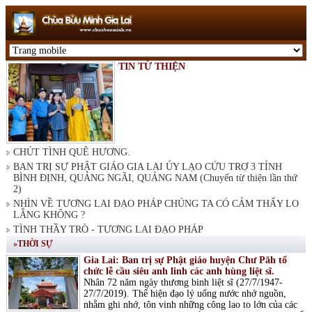
TIN TỪ THIỆN
CHÚT TÌNH QUÊ HƯƠNG.
BAN TRỊ SỰ PHẬT GIÁO GIA LAI ỦY LẠO CỨU TRỢ 3 TỈNH
BÌNH ĐỊNH, QUẢNG NGÃI, QUẢNG NAM (Chuyến từ thiện lần thứ
2)
NHÌN VỀ TƯƠNG LAI ĐẠO PHÁP CHÚNG TA CÓ CẢM THẤY LO
LẮNG KHÔNG ?
TÌNH THẦY TRÒ - TƯƠNG LAI ĐẠO PHÁP
»THỜI SỰ
Gia Lai: Ban trị sự Phật giáo huyện Chư Păh tổ
chức lễ cầu siêu anh linh các anh hùng liệt sĩ.
Nhân 72 năm ngày thương binh liệt sĩ (27/7/1947-
27/7/2019). Thể hiện đạo lý uống nước nhớ nguồn,
nhằm ghi nhớ, tôn vinh những công lao to lớn của các