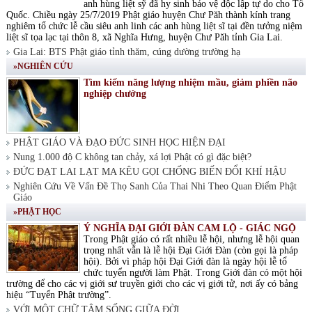
anh hùng liệt sỹ đã hy sinh bảo vệ độc lập tự do cho Tổ
Quốc. Chiều ngày 25/7/2019 Phật giáo huyện Chư Păh thành kính trang
nghiêm tổ chức lễ cầu siêu anh linh các anh hùng liệt sĩ tại đền tưởng niệm
liệt sĩ tọa lạc tại thôn 8, xã Nghĩa Hưng, huyện Chư Păh tỉnh Gia Lai.
Gia Lai: BTS Phật giáo tỉnh thăm, cúng dường trường hạ
»NGHIÊN CỨU
Tìm kiếm năng lượng nhiệm mầu, giảm phiền não
nghiệp chướng
PHẬT GIÁO VÀ ĐẠO ĐỨC SINH HỌC HIỆN ĐẠI
Nung 1.000 độ C không tan chảy, xá lợi Phật có gì đặc biệt?
ĐỨC ĐẠT LAI LẠT MA KÊU GỌI CHỐNG BIẾN ĐỔI KHÍ HẬU
Nghiên Cứu Về Vấn Đề Thọ Sanh Của Thai Nhi Theo Quan Điểm Phật
Giáo
»PHẬT HỌC
Ý NGHĨA ĐẠI GIỚI ĐÀN CAM LỘ - GIÁC NGỘ
Trong Phật giáo có rất nhiều lễ hội, nhưng lễ hội quan
trọng nhất vẫn là lễ hội Đại Giới Đàn (còn gọi là pháp
hội). Bởi vì pháp hội Đại Giới đàn là ngày hội lễ tổ
chức tuyển người làm Phật. Trong Giới đàn có một hội
trường để cho các vị giới sư truyền giới cho các vị giới tử, nơi ấy có bảng
hiệu “Tuyển Phật trường”.
VỚI MỘT CHỮ TÂM SỐNG GIỮA ĐỜI.