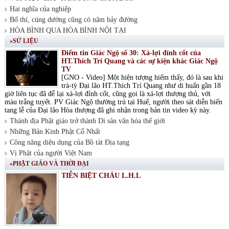
Hai nghĩa của nghiệp
Bố thí, cúng dường cũng có năm bảy đường
HÒA BÌNH QUA HÒA BÌNH NỘI TẠI
»SỬ LIỆU
Điểm tin Giác Ngộ số 30: Xá-lợi đỉnh cốt của
HT.Thích Trí Quang và các sự kiện khác Giác Ngộ
TV
[GNO - Video] Một hiện tượng hiếm thấy, đó là sau khi
trà-tỳ Đại lão HT.Thích Trí Quang như di huấn gần 18
giờ liên tục đã để lại xá-lợi đỉnh cốt, cũng gọi là xá-lợi thượng thủ, với
màu trắng tuyết. PV Giác Ngộ thường trú tại Huế, người theo sát diễn biến
tang lễ của Đại lão Hòa thượng đã ghi nhận trong bản tin video kỳ này.
Thánh địa Phật giáo trở thành Di sản văn hóa thế giới
Những Bản Kinh Phật Cổ Nhất
Công năng diệu dụng của Bồ tát Địa tạng
Vị Phật của người Việt Nam
»PHẬT GIÁO VÀ THỜI ĐẠI
TIỄN BIỆT CHÁU L.H.L