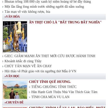
Bhutan trồng 108.000 cây xanh kỷ niệm hoàng tử bé đầy tháng
Một lần lắng lòng mình trước những người đã nằm xuống
Tản mạn về việc không rượu, bia
»VĂN HÓA
ĂN THỊT CHÓ LÀ "BẤT TRUNG BẤT NGHĨA"
GIEC: GIẢM MẠNH ĂN THỊT MỚI CỨU ĐƯỢC HÀNH TINH
Khoảnh khắc đi cùng Thầy
CHÚT TẢN MẠN VỀ ĂN CHAY
Hội thảo về Phật giáo với tín ngưỡng thờ Mẫu ở VN
»VĂN HỌC
CHÚT TÌNH QUÊ HƯƠNG.
TIẾNG CHUÔNG TỈNH THỨC
Hân Hạnh Giới Thiệu Nhà Văn Thích Giác Tâm
TÌNH CHA MÙA VU LAN
»CHUYÊN ĐỀ