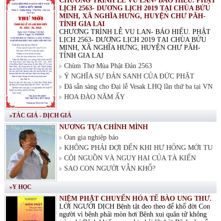
CHƯƠNG TRÌNH LỄ VU LAN- BÁO HIẾU. PHẬT
LỊCH 2563- DƯƠNG LỊCH 2019 TẠI CHÙA BỬU
MINH, XÃ NGHĨA HƯNG, HUYỆN CHƯ PĂH-
TỈNH GIA LAI
CHƯƠNG TRÌNH LỄ VU LAN- BÁO HIẾU. PHẬT
LỊCH 2563- DƯƠNG LỊCH 2019 TẠI CHÙA BỬU
MINH, XÃ NGHĨA HƯNG, HUYỆN CHƯ PĂH-
TỈNH GIA LAI
Chùm Thơ Mùa Phật Đản 2563
Ý NGHĨA SỰ ĐẢN SANH CỦA ĐỨC PHẬT
Đã sẵn sàng cho Đại lễ Vesak LHQ lần thứ ba tại VN
HOA ĐÀO NĂM ẤY
»TÁC GIẢ - DỊCH GIẢ
NƯƠNG TỰA CHÍNH MÌNH
Oan gia nghiệp báo
KHÔNG PHẢI ĐỢI ĐẾN KHI HƯ HỎNG MỚI TU
CỘI NGUỒN VÀ NGUY HẠI CỦA TÀ KIẾN
SAO CON NGƯỜI VẪN KHỔ?
»Y HỌC
NIỆM PHẬT CHUYỂN HÓA TẾ BÀO UNG THƯ.
LỜI NGƯỜI DỊCH Bệnh tật đeo theo để khổ đời Con
người vì bệnh phải mòn hơi Bệnh xui quân tử không