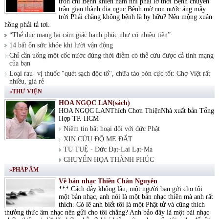
tròn chí Bệnh khiến nam nhi phải lỡ thời Bệnh chuyển
trần gian thành địa ngục Bệnh mờ non nước áng mây
trời Phải chăng không bệnh là hy hữu? Nên mộng xuân
hồng phải tả tơi.
“Thể dục mang lại cảm giác hạnh phúc như có nhiều tiền”
14 bất ổn sức khỏe khi lười vận động
Chỉ cần uống một cốc nước đúng thời điểm có thể cứu được cả tính mạng
của bạn
Loại rau- vị thuốc "quét sạch độc tố", chữa táo bón cực tốt: Chợ Việt rất
nhiều, giá rẻ
»THƯ VIỆN
HOA NGỌC LAN(sách)
HOA NGỌC LANThích Chơn ThiệnNhà xuất bản Tổng
Hợp TP. HCM
Niềm tin bất hoại đối với đức Phật
XIN CỨU ĐỘ MẸ ĐẤT
TU TUỆ - Đức Đạt-Lai Lạt-Ma
CHUYỂN HỌA THÀNH PHÚC
»PHÁP ÂM
Về bản nhạc Thiền Chân Nguyên
*** Cách đây không lâu, một người bạn gửi cho tôi
một bản nhạc, anh nói là một bản nhạc thiền mà anh rất
thích. Có lẽ anh biết tôi là một Phật tử và cũng thích
thưởng thức âm nhạc nên gửi cho tôi chăng? Anh bảo đây là một bài nhạc