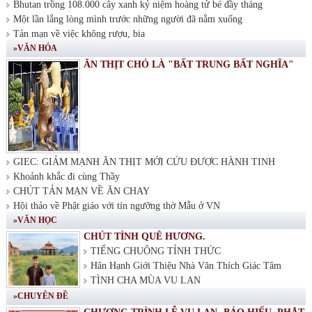
Bhutan trồng 108.000 cây xanh kỷ niệm hoàng tử bé đầy tháng
Một lần lắng lòng mình trước những người đã nằm xuống
Tản mạn về việc không rượu, bia
»VĂN HÓA
ĂN THỊT CHÓ LÀ "BẤT TRUNG BẤT NGHĨA"
GIEC: GIẢM MẠNH ĂN THỊT MỚI CỨU ĐƯỢC HÀNH TINH
Khoảnh khắc đi cùng Thầy
CHÚT TẢN MẠN VỀ ĂN CHAY
Hội thảo về Phật giáo với tín ngưỡng thờ Mẫu ở VN
»VĂN HỌC
CHÚT TÌNH QUÊ HƯƠNG.
TIẾNG CHUÔNG TỈNH THỨC
Hân Hạnh Giới Thiệu Nhà Văn Thích Giác Tâm
TÌNH CHA MÙA VU LAN
»CHUYÊN ĐỀ