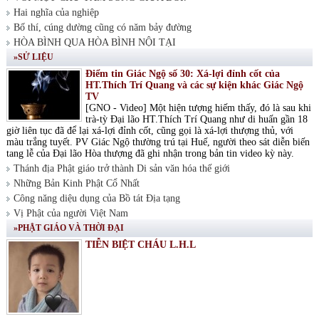
Hai nghĩa của nghiệp
Bố thí, cúng dường cũng có năm bảy đường
HÒA BÌNH QUA HÒA BÌNH NỘI TẠI
»SỬ LIỆU
Điểm tin Giác Ngộ số 30: Xá-lợi đỉnh cốt của
HT.Thích Trí Quang và các sự kiện khác Giác Ngộ
TV
[GNO - Video] Một hiện tượng hiếm thấy, đó là sau khi
trà-tỳ Đại lão HT.Thích Trí Quang như di huấn gần 18
giờ liên tục đã để lại xá-lợi đỉnh cốt, cũng gọi là xá-lợi thượng thủ, với
màu trắng tuyết. PV Giác Ngộ thường trú tại Huế, người theo sát diễn biến
tang lễ của Đại lão Hòa thượng đã ghi nhận trong bản tin video kỳ này.
Thánh địa Phật giáo trở thành Di sản văn hóa thế giới
Những Bản Kinh Phật Cổ Nhất
Công năng diệu dụng của Bồ tát Địa tạng
Vị Phật của người Việt Nam
»PHẬT GIÁO VÀ THỜI ĐẠI
TIỄN BIỆT CHÁU L.H.L