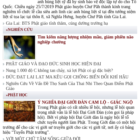
anh hùng liệt sỹ đã hy sinh bảo vệ độc lập tự do cho Tổ
Quốc. Chiều ngày 25/7/2019 Phật giáo huyện Chư Păh thành kính trang
nghiêm tổ chức lễ cầu siêu anh linh các anh hùng liệt sĩ tại đền tưởng niệm
liệt sĩ tọa lạc tại thôn 8, xã Nghĩa Hưng, huyện Chư Păh tỉnh Gia Lai.
Gia Lai: BTS Phật giáo tỉnh thăm, cúng dường trường hạ
»NGHIÊN CỨU
Tìm kiếm năng lượng nhiệm mầu, giảm phiền não
nghiệp chướng
PHẬT GIÁO VÀ ĐẠO ĐỨC SINH HỌC HIỆN ĐẠI
Nung 1.000 độ C không tan chảy, xá lợi Phật có gì đặc biệt?
ĐỨC ĐẠT LAI LẠT MA KÊU GỌI CHỐNG BIẾN ĐỔI KHÍ HẬU
Nghiên Cứu Về Vấn Đề Thọ Sanh Của Thai Nhi Theo Quan Điểm Phật
Giáo
»PHẬT HỌC
Ý NGHĨA ĐẠI GIỚI ĐÀN CAM LỘ - GIÁC NGỘ
Trong Phật giáo có rất nhiều lễ hội, nhưng lễ hội quan
trọng nhất vẫn là lễ hội Đại Giới Đàn (còn gọi là pháp
hội). Bởi vì pháp hội Đại Giới đàn là ngày hội lễ tổ
chức tuyển người làm Phật. Trong Giới đàn có một hội
trường để cho các vị giới sư truyền giới cho các vị giới tử, nơi ấy có bảng
hiệu “Tuyển Phật trường”.
VỚI MỘT CHỮ TÂM SỐNG GIỮA ĐỜI.