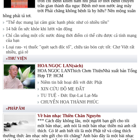
tròn chí Bệnh khiến nam nhi phải lỡ thời Bệnh chuyển
trần gian thành địa ngục Bệnh mờ non nước áng mây
trời Phải chăng không bệnh là hy hữu? Nên mộng xuân
hồng phải tả tơi.
“Thể dục mang lại cảm giác hạnh phúc như có nhiều tiền”
14 bất ổn sức khỏe khi lười vận động
Chỉ cần uống một cốc nước đúng thời điểm có thể cứu được cả tính mạng
của bạn
Loại rau- vị thuốc "quét sạch độc tố", chữa táo bón cực tốt: Chợ Việt rất
nhiều, giá rẻ
»THƯ VIỆN
HOA NGỌC LAN(sách)
HOA NGỌC LANThích Chơn ThiệnNhà xuất bản Tổng
Hợp TP. HCM
Niềm tin bất hoại đối với đức Phật
XIN CỨU ĐỘ MẸ ĐẤT
TU TUỆ - Đức Đạt-Lai Lạt-Ma
CHUYỂN HỌA THÀNH PHÚC
»PHÁP ÂM
Về bản nhạc Thiền Chân Nguyên
*** Cách đây không lâu, một người bạn gửi cho tôi
một bản nhạc, anh nói là một bản nhạc thiền mà anh rất
thích. Có lẽ anh biết tôi là một Phật tử và cũng thích
thưởng thức âm nhạc nên gửi cho tôi chăng? Anh bảo đây là một bài nhạc