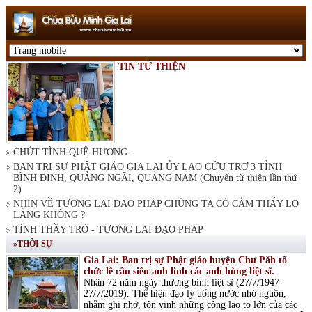
TIN TỪ THIỆN
CHÚT TÌNH QUÊ HƯƠNG.
BAN TRỊ SỰ PHẬT GIÁO GIA LAI ỦY LẠO CỨU TRỢ 3 TỈNH
BÌNH ĐỊNH, QUẢNG NGÃI, QUẢNG NAM (Chuyến từ thiện lần thứ
2)
NHÌN VỀ TƯƠNG LAI ĐẠO PHÁP CHÚNG TA CÓ CẢM THẤY LO
LẮNG KHÔNG ?
TÌNH THẦY TRÒ - TƯƠNG LAI ĐẠO PHÁP
»THỜI SỰ
Gia Lai: Ban trị sự Phật giáo huyện Chư Păh tổ
chức lễ cầu siêu anh linh các anh hùng liệt sĩ.
Nhân 72 năm ngày thương binh liệt sĩ (27/7/1947-
27/7/2019). Thể hiện đạo lý uống nước nhớ nguồn,
nhằm ghi nhớ, tôn vinh những công lao to lớn của các