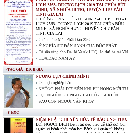
CHƯƠNG TRÌNH LỄ VU LAN- BÁO HIẾU. PHẬT
LỊCH 2563- DƯƠNG LỊCH 2019 TẠI CHÙA BỬU
MINH, XÃ NGHĨA HƯNG, HUYỆN CHƯ PĂH-
TỈNH GIA LAI
CHƯƠNG TRÌNH LỄ VU LAN- BÁO HIẾU. PHẬT
LỊCH 2563- DƯƠNG LỊCH 2019 TẠI CHÙA BỬU
MINH, XÃ NGHĨA HƯNG, HUYỆN CHƯ PĂH-
TỈNH GIA LAI
Chùm Thơ Mùa Phật Đản 2563
Ý NGHĨA SỰ ĐẢN SANH CỦA ĐỨC PHẬT
Đã sẵn sàng cho Đại lễ Vesak LHQ lần thứ ba tại VN
HOA ĐÀO NĂM ẤY
»TÁC GIẢ - DỊCH GIẢ
NƯƠNG TỰA CHÍNH MÌNH
Oan gia nghiệp báo
KHÔNG PHẢI ĐỢI ĐẾN KHI HƯ HỎNG MỚI TU
CỘI NGUỒN VÀ NGUY HẠI CỦA TÀ KIẾN
SAO CON NGƯỜI VẪN KHỔ?
»Y HỌC
NIỆM PHẬT CHUYỂN HÓA TẾ BÀO UNG THƯ.
LỜI NGƯỜI DỊCH Bệnh tật đeo theo để khổ đời Con
người vì bệnh phải mòn hơi Bệnh xui quân tử không