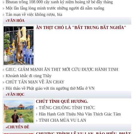
Bhutan trồng 108.000 cây xanh kỷ niệm hoàng tử bé đầy tháng
Một lần lắng lòng mình trước những người đã nằm xuống
Tản mạn về việc không rượu, bia
»VĂN HÓA
ĂN THỊT CHÓ LÀ "BẤT TRUNG BẤT NGHĨA"
GIEC: GIẢM MẠNH ĂN THỊT MỚI CỨU ĐƯỢC HÀNH TINH
Khoảnh khắc đi cùng Thầy
CHÚT TẢN MẠN VỀ ĂN CHAY
Hội thảo về Phật giáo với tín ngưỡng thờ Mẫu ở VN
»VĂN HỌC
CHÚT TÌNH QUÊ HƯƠNG.
TIẾNG CHUÔNG TỈNH THỨC
Hân Hạnh Giới Thiệu Nhà Văn Thích Giác Tâm
TÌNH CHA MÙA VU LAN
»CHUYÊN ĐỀ