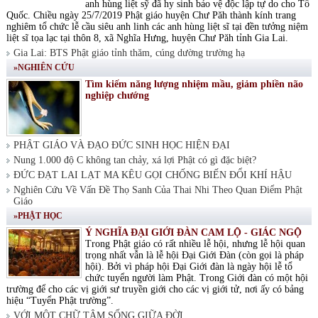
anh hùng liệt sỹ đã hy sinh bảo vệ độc lập tự do cho Tổ
Quốc. Chiều ngày 25/7/2019 Phật giáo huyện Chư Păh thành kính trang
nghiêm tổ chức lễ cầu siêu anh linh các anh hùng liệt sĩ tại đền tưởng niệm
liệt sĩ tọa lạc tại thôn 8, xã Nghĩa Hưng, huyện Chư Păh tỉnh Gia Lai.
Gia Lai: BTS Phật giáo tỉnh thăm, cúng dường trường hạ
»NGHIÊN CỨU
Tìm kiếm năng lượng nhiệm mầu, giảm phiền não
nghiệp chướng
PHẬT GIÁO VÀ ĐẠO ĐỨC SINH HỌC HIỆN ĐẠI
Nung 1.000 độ C không tan chảy, xá lợi Phật có gì đặc biệt?
ĐỨC ĐẠT LAI LẠT MA KÊU GỌI CHỐNG BIẾN ĐỔI KHÍ HẬU
Nghiên Cứu Về Vấn Đề Thọ Sanh Của Thai Nhi Theo Quan Điểm Phật
Giáo
»PHẬT HỌC
Ý NGHĨA ĐẠI GIỚI ĐÀN CAM LỘ - GIÁC NGỘ
Trong Phật giáo có rất nhiều lễ hội, nhưng lễ hội quan
trọng nhất vẫn là lễ hội Đại Giới Đàn (còn gọi là pháp
hội). Bởi vì pháp hội Đại Giới đàn là ngày hội lễ tổ
chức tuyển người làm Phật. Trong Giới đàn có một hội
trường để cho các vị giới sư truyền giới cho các vị giới tử, nơi ấy có bảng
hiệu “Tuyển Phật trường”.
VỚI MỘT CHỮ TÂM SỐNG GIỮA ĐỜI.