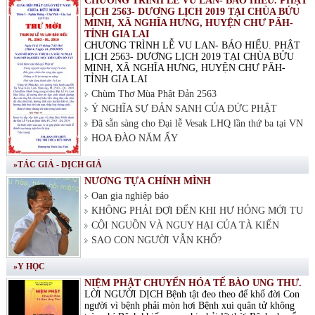
CHƯƠNG TRÌNH LỄ VU LAN- BÁO HIẾU. PHẬT
LỊCH 2563- DƯƠNG LỊCH 2019 TẠI CHÙA BỬU
MINH, XÃ NGHĨA HƯNG, HUYỆN CHƯ PĂH-
TỈNH GIA LAI
CHƯƠNG TRÌNH LỄ VU LAN- BÁO HIẾU. PHẬT
LỊCH 2563- DƯƠNG LỊCH 2019 TẠI CHÙA BỬU
MINH, XÃ NGHĨA HƯNG, HUYỆN CHƯ PĂH-
TỈNH GIA LAI
Chùm Thơ Mùa Phật Đản 2563
Ý NGHĨA SỰ ĐẢN SANH CỦA ĐỨC PHẬT
Đã sẵn sàng cho Đại lễ Vesak LHQ lần thứ ba tại VN
HOA ĐÀO NĂM ẤY
»TÁC GIẢ - DỊCH GIẢ
NƯƠNG TỰA CHÍNH MÌNH
Oan gia nghiệp báo
KHÔNG PHẢI ĐỢI ĐẾN KHI HƯ HỎNG MỚI TU
CỘI NGUỒN VÀ NGUY HẠI CỦA TÀ KIẾN
SAO CON NGƯỜI VẪN KHỔ?
»Y HỌC
NIỆM PHẬT CHUYỂN HÓA TẾ BÀO UNG THƯ.
LỜI NGƯỜI DỊCH Bệnh tật đeo theo để khổ đời Con
người vì bệnh phải mòn hơi Bệnh xui quân tử không