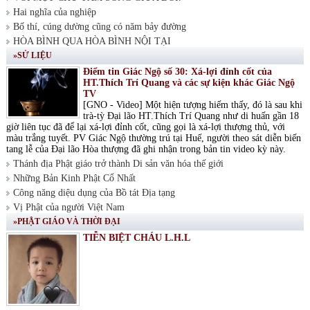
Hai nghĩa của nghiệp
Bố thí, cúng dường cũng có năm bảy đường
HÒA BÌNH QUA HÒA BÌNH NỘI TẠI
»SỬ LIỆU
Điểm tin Giác Ngộ số 30: Xá-lợi đỉnh cốt của
HT.Thích Trí Quang và các sự kiện khác Giác Ngộ
TV
[GNO - Video] Một hiện tượng hiếm thấy, đó là sau khi
trà-tỳ Đại lão HT.Thích Trí Quang như di huấn gần 18
giờ liên tục đã để lại xá-lợi đỉnh cốt, cũng gọi là xá-lợi thượng thủ, với
màu trắng tuyết. PV Giác Ngộ thường trú tại Huế, người theo sát diễn biến
tang lễ của Đại lão Hòa thượng đã ghi nhận trong bản tin video kỳ này.
Thánh địa Phật giáo trở thành Di sản văn hóa thế giới
Những Bản Kinh Phật Cổ Nhất
Công năng diệu dụng của Bồ tát Địa tạng
Vị Phật của người Việt Nam
»PHẬT GIÁO VÀ THỜI ĐẠI
TIỄN BIỆT CHÁU L.H.L