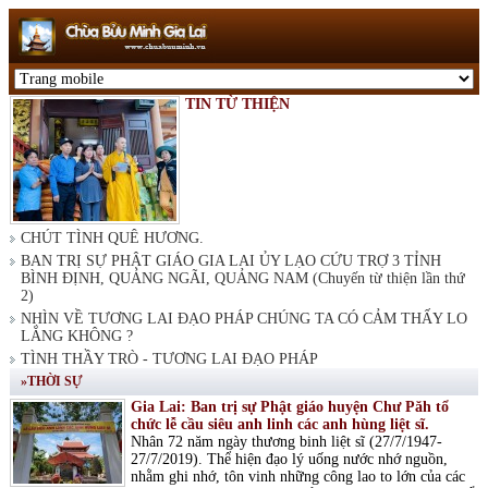
TIN TỪ THIỆN
CHÚT TÌNH QUÊ HƯƠNG.
BAN TRỊ SỰ PHẬT GIÁO GIA LAI ỦY LẠO CỨU TRỢ 3 TỈNH
BÌNH ĐỊNH, QUẢNG NGÃI, QUẢNG NAM (Chuyến từ thiện lần thứ
2)
NHÌN VỀ TƯƠNG LAI ĐẠO PHÁP CHÚNG TA CÓ CẢM THẤY LO
LẮNG KHÔNG ?
TÌNH THẦY TRÒ - TƯƠNG LAI ĐẠO PHÁP
»THỜI SỰ
Gia Lai: Ban trị sự Phật giáo huyện Chư Păh tổ
chức lễ cầu siêu anh linh các anh hùng liệt sĩ.
Nhân 72 năm ngày thương binh liệt sĩ (27/7/1947-
27/7/2019). Thể hiện đạo lý uống nước nhớ nguồn,
nhằm ghi nhớ, tôn vinh những công lao to lớn của các