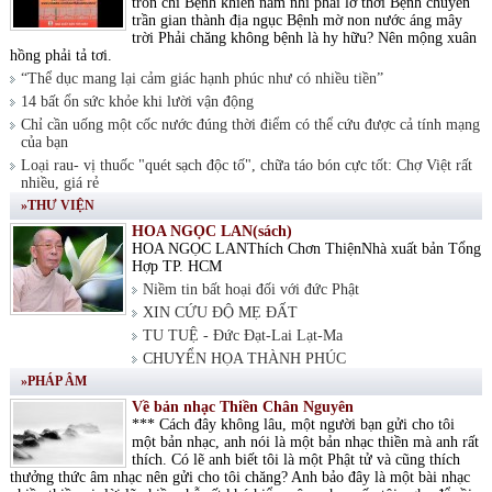
tròn chí Bệnh khiến nam nhi phải lỡ thời Bệnh chuyển
trần gian thành địa ngục Bệnh mờ non nước áng mây
trời Phải chăng không bệnh là hy hữu? Nên mộng xuân
hồng phải tả tơi.
“Thể dục mang lại cảm giác hạnh phúc như có nhiều tiền”
14 bất ổn sức khỏe khi lười vận động
Chỉ cần uống một cốc nước đúng thời điểm có thể cứu được cả tính mạng
của bạn
Loại rau- vị thuốc "quét sạch độc tố", chữa táo bón cực tốt: Chợ Việt rất
nhiều, giá rẻ
»THƯ VIỆN
HOA NGỌC LAN(sách)
HOA NGỌC LANThích Chơn ThiệnNhà xuất bản Tổng
Hợp TP. HCM
Niềm tin bất hoại đối với đức Phật
XIN CỨU ĐỘ MẸ ĐẤT
TU TUỆ - Đức Đạt-Lai Lạt-Ma
CHUYỂN HỌA THÀNH PHÚC
»PHÁP ÂM
Về bản nhạc Thiền Chân Nguyên
*** Cách đây không lâu, một người bạn gửi cho tôi
một bản nhạc, anh nói là một bản nhạc thiền mà anh rất
thích. Có lẽ anh biết tôi là một Phật tử và cũng thích
thưởng thức âm nhạc nên gửi cho tôi chăng? Anh bảo đây là một bài nhạc