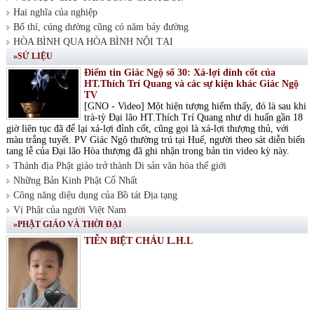
Hai nghĩa của nghiệp
Bố thí, cúng dường cũng có năm bảy đường
HÒA BÌNH QUA HÒA BÌNH NỘI TẠI
»SỬ LIỆU
Điểm tin Giác Ngộ số 30: Xá-lợi đỉnh cốt của
HT.Thích Trí Quang và các sự kiện khác Giác Ngộ
TV
[GNO - Video] Một hiện tượng hiếm thấy, đó là sau khi
trà-tỳ Đại lão HT.Thích Trí Quang như di huấn gần 18
giờ liên tục đã để lại xá-lợi đỉnh cốt, cũng gọi là xá-lợi thượng thủ, với
màu trắng tuyết. PV Giác Ngộ thường trú tại Huế, người theo sát diễn biến
tang lễ của Đại lão Hòa thượng đã ghi nhận trong bản tin video kỳ này.
Thánh địa Phật giáo trở thành Di sản văn hóa thế giới
Những Bản Kinh Phật Cổ Nhất
Công năng diệu dụng của Bồ tát Địa tạng
Vị Phật của người Việt Nam
»PHẬT GIÁO VÀ THỜI ĐẠI
TIỄN BIỆT CHÁU L.H.L