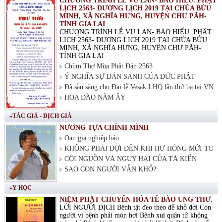
CHƯƠNG TRÌNH LỄ VU LAN- BÁO HIẾU. PHẬT
LỊCH 2563- DƯƠNG LỊCH 2019 TẠI CHÙA BỬU
MINH, XÃ NGHĨA HƯNG, HUYỆN CHƯ PĂH-
TỈNH GIA LAI
CHƯƠNG TRÌNH LỄ VU LAN- BÁO HIẾU. PHẬT
LỊCH 2563- DƯƠNG LỊCH 2019 TẠI CHÙA BỬU
MINH, XÃ NGHĨA HƯNG, HUYỆN CHƯ PĂH-
TỈNH GIA LAI
Chùm Thơ Mùa Phật Đản 2563
Ý NGHĨA SỰ ĐẢN SANH CỦA ĐỨC PHẬT
Đã sẵn sàng cho Đại lễ Vesak LHQ lần thứ ba tại VN
HOA ĐÀO NĂM ẤY
»TÁC GIẢ - DỊCH GIẢ
NƯƠNG TỰA CHÍNH MÌNH
Oan gia nghiệp báo
KHÔNG PHẢI ĐỢI ĐẾN KHI HƯ HỎNG MỚI TU
CỘI NGUỒN VÀ NGUY HẠI CỦA TÀ KIẾN
SAO CON NGƯỜI VẪN KHỔ?
»Y HỌC
NIỆM PHẬT CHUYỂN HÓA TẾ BÀO UNG THƯ.
LỜI NGƯỜI DỊCH Bệnh tật đeo theo để khổ đời Con
người vì bệnh phải mòn hơi Bệnh xui quân tử không