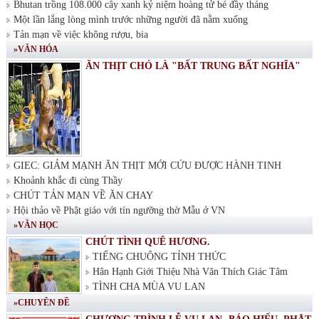
Bhutan trồng 108.000 cây xanh kỷ niệm hoàng tử bé đầy tháng
Một lần lắng lòng mình trước những người đã nằm xuống
Tản mạn về việc không rượu, bia
»VĂN HÓA
ĂN THỊT CHÓ LÀ "BẤT TRUNG BẤT NGHĨA"
GIEC: GIẢM MẠNH ĂN THỊT MỚI CỨU ĐƯỢC HÀNH TINH
Khoảnh khắc đi cùng Thầy
CHÚT TẢN MẠN VỀ ĂN CHAY
Hội thảo về Phật giáo với tín ngưỡng thờ Mẫu ở VN
»VĂN HỌC
CHÚT TÌNH QUÊ HƯƠNG.
TIẾNG CHUÔNG TỈNH THỨC
Hân Hạnh Giới Thiệu Nhà Văn Thích Giác Tâm
TÌNH CHA MÙA VU LAN
»CHUYÊN ĐỀ