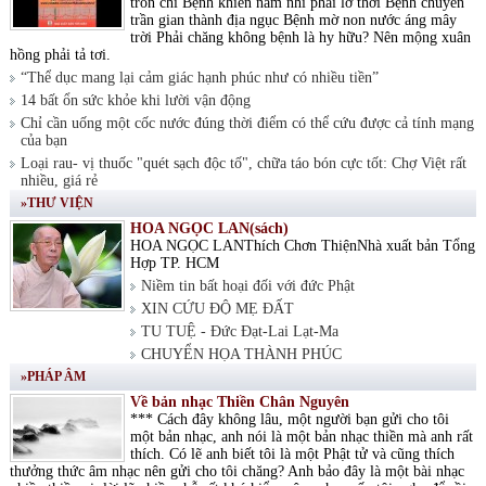
tròn chí Bệnh khiến nam nhi phải lỡ thời Bệnh chuyển
trần gian thành địa ngục Bệnh mờ non nước áng mây
trời Phải chăng không bệnh là hy hữu? Nên mộng xuân
hồng phải tả tơi.
“Thể dục mang lại cảm giác hạnh phúc như có nhiều tiền”
14 bất ổn sức khỏe khi lười vận động
Chỉ cần uống một cốc nước đúng thời điểm có thể cứu được cả tính mạng
của bạn
Loại rau- vị thuốc "quét sạch độc tố", chữa táo bón cực tốt: Chợ Việt rất
nhiều, giá rẻ
»THƯ VIỆN
HOA NGỌC LAN(sách)
HOA NGỌC LANThích Chơn ThiệnNhà xuất bản Tổng
Hợp TP. HCM
Niềm tin bất hoại đối với đức Phật
XIN CỨU ĐỘ MẸ ĐẤT
TU TUỆ - Đức Đạt-Lai Lạt-Ma
CHUYỂN HỌA THÀNH PHÚC
»PHÁP ÂM
Về bản nhạc Thiền Chân Nguyên
*** Cách đây không lâu, một người bạn gửi cho tôi
một bản nhạc, anh nói là một bản nhạc thiền mà anh rất
thích. Có lẽ anh biết tôi là một Phật tử và cũng thích
thưởng thức âm nhạc nên gửi cho tôi chăng? Anh bảo đây là một bài nhạc