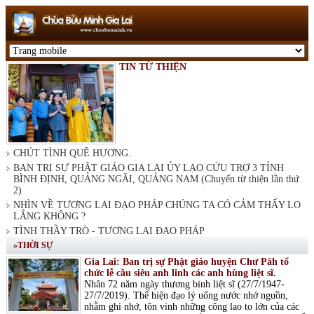
TIN TỪ THIỆN
CHÚT TÌNH QUÊ HƯƠNG.
BAN TRỊ SỰ PHẬT GIÁO GIA LAI ỦY LẠO CỨU TRỢ 3 TỈNH
BÌNH ĐỊNH, QUẢNG NGÃI, QUẢNG NAM (Chuyến từ thiện lần thứ
2)
NHÌN VỀ TƯƠNG LAI ĐẠO PHÁP CHÚNG TA CÓ CẢM THẤY LO
LẮNG KHÔNG ?
TÌNH THẦY TRÒ - TƯƠNG LAI ĐẠO PHÁP
»THỜI SỰ
Gia Lai: Ban trị sự Phật giáo huyện Chư Păh tổ
chức lễ cầu siêu anh linh các anh hùng liệt sĩ.
Nhân 72 năm ngày thương binh liệt sĩ (27/7/1947-
27/7/2019). Thể hiện đạo lý uống nước nhớ nguồn,
nhằm ghi nhớ, tôn vinh những công lao to lớn của các