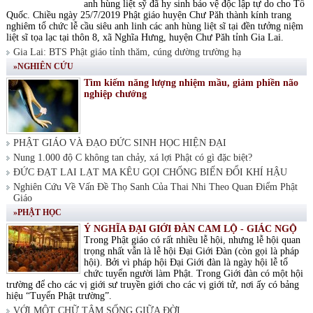
anh hùng liệt sỹ đã hy sinh bảo vệ độc lập tự do cho Tổ
Quốc. Chiều ngày 25/7/2019 Phật giáo huyện Chư Păh thành kính trang
nghiêm tổ chức lễ cầu siêu anh linh các anh hùng liệt sĩ tại đền tưởng niệm
liệt sĩ tọa lạc tại thôn 8, xã Nghĩa Hưng, huyện Chư Păh tỉnh Gia Lai.
Gia Lai: BTS Phật giáo tỉnh thăm, cúng dường trường hạ
»NGHIÊN CỨU
Tìm kiếm năng lượng nhiệm mầu, giảm phiền não
nghiệp chướng
PHẬT GIÁO VÀ ĐẠO ĐỨC SINH HỌC HIỆN ĐẠI
Nung 1.000 độ C không tan chảy, xá lợi Phật có gì đặc biệt?
ĐỨC ĐẠT LAI LẠT MA KÊU GỌI CHỐNG BIẾN ĐỔI KHÍ HẬU
Nghiên Cứu Về Vấn Đề Thọ Sanh Của Thai Nhi Theo Quan Điểm Phật
Giáo
»PHẬT HỌC
Ý NGHĨA ĐẠI GIỚI ĐÀN CAM LỘ - GIÁC NGỘ
Trong Phật giáo có rất nhiều lễ hội, nhưng lễ hội quan
trọng nhất vẫn là lễ hội Đại Giới Đàn (còn gọi là pháp
hội). Bởi vì pháp hội Đại Giới đàn là ngày hội lễ tổ
chức tuyển người làm Phật. Trong Giới đàn có một hội
trường để cho các vị giới sư truyền giới cho các vị giới tử, nơi ấy có bảng
hiệu “Tuyển Phật trường”.
VỚI MỘT CHỮ TÂM SỐNG GIỮA ĐỜI.