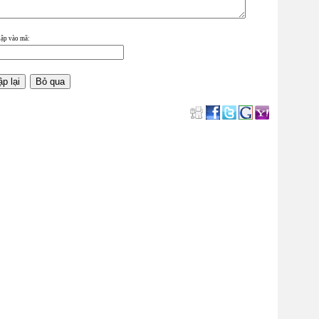
ập vào mã
: