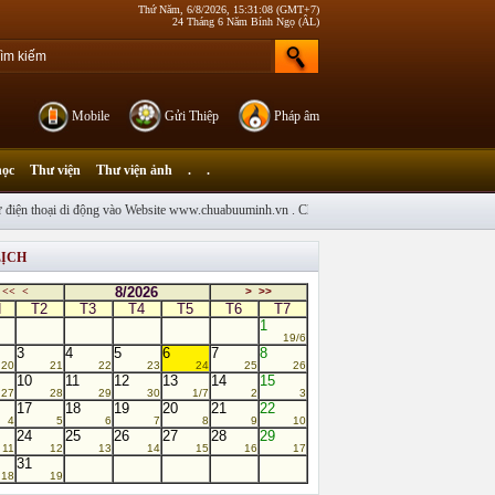
Thứ Năm, 6/8/2026, 15:31:08 (GMT+7)
24 Tháng 6 Năm Bính Ngọ (ÂL)
Mobile
Gửi Thiệp
Pháp âm
học
Thư viện
Thư viện ảnh
.
.
ện thoại di động vào Website www.chuabuuminh.vn . Chào mừng Chư Tôn Đức Tăng Ny, quý T
LỊCH
8/2026
<<
<
>
>>
N
T2
T3
T4
T5
T6
T7
1
19/6
3
4
5
6
7
8
20
21
22
23
24
25
26
10
11
12
13
14
15
27
28
29
30
1/7
2
3
17
18
19
20
21
22
4
5
6
7
8
9
10
24
25
26
27
28
29
11
12
13
14
15
16
17
31
18
19