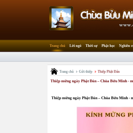
Trang chủ
Lời ngỏ
Thời sự
Phật học
Nghiên c
Trang chủ
Gửi thiệp
Thiệp Phật Đản
Thiệp mừng ngày Phật Đản – Chùa Bửu Minh - m
Thiệp mừng ngày Phật Đản – Chùa Bửu Minh - 