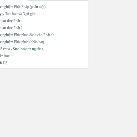
c nghiệm Phật Pháp (phần một)
 y Tam bảo và Ngũ giới
h sử đức Phật
h sử đức Phật 2
c nghiệm Phật pháp dành cho Phật tử
c nghiệm Phật pháp (phần hai)
lễ chùa - Sinh hoạt tín ngưỡng
ền học
nh Độ