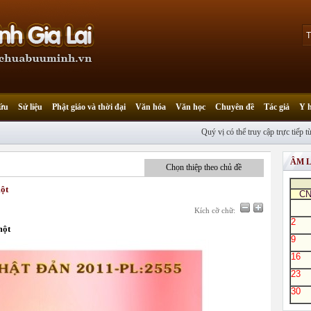
ứu
Sử liệu
Phật giáo và thời đại
Văn hóa
Văn học
Chuyên đề
Tác giả
Y 
Quý vị có thể truy cập trực tiếp từ đi
ÂM 
Chọn thiệp theo chủ đề
ột
C
Kích cỡ chữ:
2
một
9
16
23
30