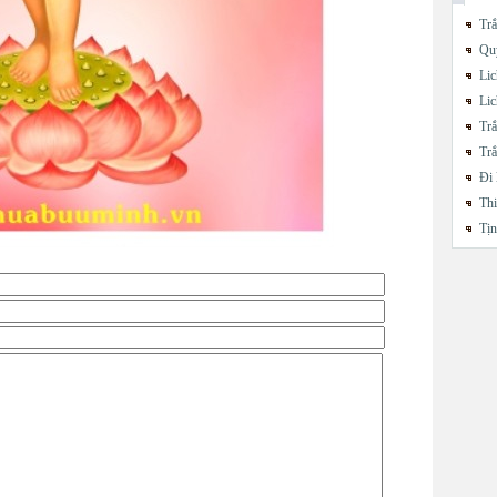
Trắ
Quy
Lic
Lic
Trắ
Trắ
Đi 
Thi
Tị