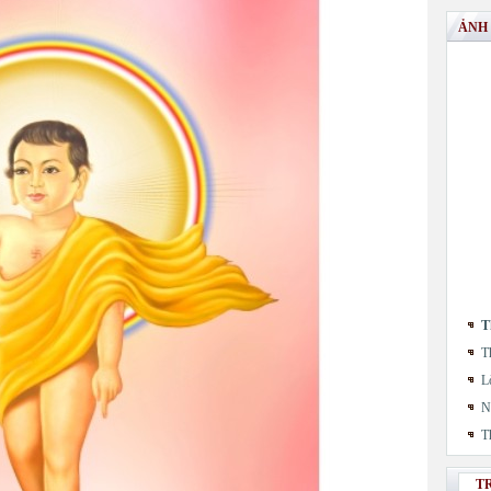
ẢNH
T
T
L
N
T
T