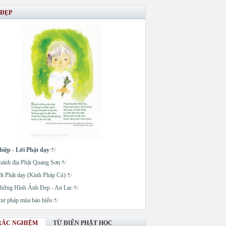
 ĐẸP
hiệp - Lời Phật dạy
hánh địa Phật Quang Sơn
ời Phật dạy (Kinh Pháp Cú)
hững Hình Ảnh Đẹp - An Lạc
hư pháp mùa báo hiếu
RẮC NGHIỆM
TỪ ĐIỂN PHẬT HỌC