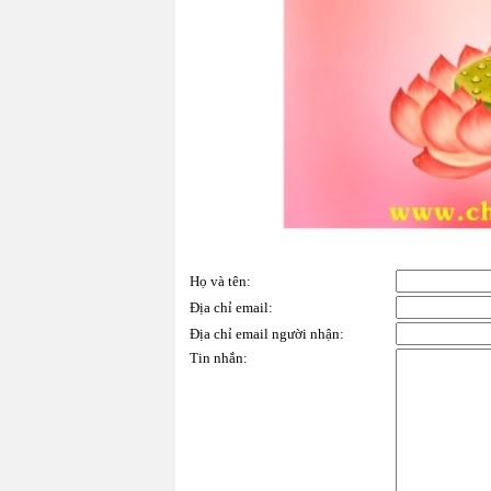
Họ và tên
:
Địa chỉ email
:
Địa chỉ email người nhận
:
Tin nhắn
: