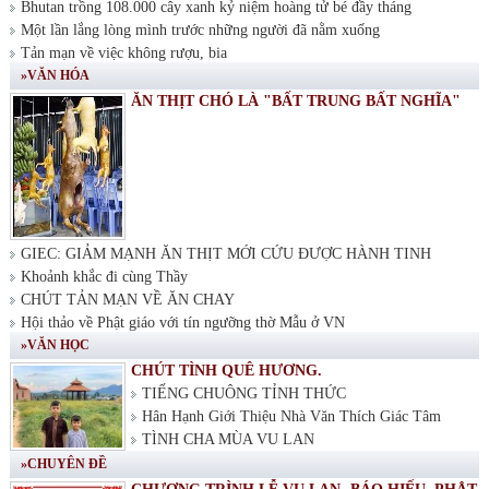
Bhutan trồng 108.000 cây xanh kỷ niệm hoàng tử bé đầy tháng
Một lần lắng lòng mình trước những người đã nằm xuống
Tản mạn về việc không rượu, bia
»VĂN HÓA
ĂN THỊT CHÓ LÀ "BẤT TRUNG BẤT NGHĨA"
GIEC: GIẢM MẠNH ĂN THỊT MỚI CỨU ĐƯỢC HÀNH TINH
Khoảnh khắc đi cùng Thầy
CHÚT TẢN MẠN VỀ ĂN CHAY
Hội thảo về Phật giáo với tín ngưỡng thờ Mẫu ở VN
»VĂN HỌC
CHÚT TÌNH QUÊ HƯƠNG.
TIẾNG CHUÔNG TỈNH THỨC
Hân Hạnh Giới Thiệu Nhà Văn Thích Giác Tâm
TÌNH CHA MÙA VU LAN
»CHUYÊN ĐỀ