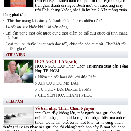
tròn chí Bệnh khiến nam nhi phải lỡ thời Bệnh chuyển
trần gian thành địa ngục Bệnh mờ non nước áng mây
trời Phải chăng không bệnh là hy hữu? Nên mộng xuân
hồng phải tả tơi.
“Thể dục mang lại cảm giác hạnh phúc như có nhiều tiền”
14 bất ổn sức khỏe khi lười vận động
Chỉ cần uống một cốc nước đúng thời điểm có thể cứu được cả tính mạng
của bạn
Loại rau- vị thuốc "quét sạch độc tố", chữa táo bón cực tốt: Chợ Việt rất
nhiều, giá rẻ
»THƯ VIỆN
HOA NGỌC LAN(sách)
HOA NGỌC LANThích Chơn ThiệnNhà xuất bản Tổng
Hợp TP. HCM
Niềm tin bất hoại đối với đức Phật
XIN CỨU ĐỘ MẸ ĐẤT
TU TUỆ - Đức Đạt-Lai Lạt-Ma
CHUYỂN HỌA THÀNH PHÚC
»PHÁP ÂM
Về bản nhạc Thiền Chân Nguyên
*** Cách đây không lâu, một người bạn gửi cho tôi
một bản nhạc, anh nói là một bản nhạc thiền mà anh rất
thích. Có lẽ anh biết tôi là một Phật tử và cũng thích
thưởng thức âm nhạc nên gửi cho tôi chăng? Anh bảo đây là một bài nhạc