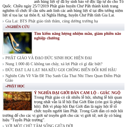
anh hùng liệt sỹ đã hy sinh bảo vệ độc lập tự do cho Tổ
Quốc. Chiều ngày 25/7/2019 Phật giáo huyện Chư Păh thành kính trang
nghiêm tổ chức lễ cầu siêu anh linh các anh hùng liệt sĩ tại đền tưởng niệm
liệt sĩ tọa lạc tại thôn 8, xã Nghĩa Hưng, huyện Chư Păh tỉnh Gia Lai.
Gia Lai: BTS Phật giáo tỉnh thăm, cúng dường trường hạ
»NGHIÊN CỨU
Tìm kiếm năng lượng nhiệm mầu, giảm phiền não
nghiệp chướng
PHẬT GIÁO VÀ ĐẠO ĐỨC SINH HỌC HIỆN ĐẠI
Nung 1.000 độ C không tan chảy, xá lợi Phật có gì đặc biệt?
ĐỨC ĐẠT LAI LẠT MA KÊU GỌI CHỐNG BIẾN ĐỔI KHÍ HẬU
Nghiên Cứu Về Vấn Đề Thọ Sanh Của Thai Nhi Theo Quan Điểm Phật
Giáo
»PHẬT HỌC
Ý NGHĨA ĐẠI GIỚI ĐÀN CAM LỘ - GIÁC NGỘ
Trong Phật giáo có rất nhiều lễ hội, nhưng lễ hội quan
trọng nhất vẫn là lễ hội Đại Giới Đàn (còn gọi là pháp
hội). Bởi vì pháp hội Đại Giới đàn là ngày hội lễ tổ
chức tuyển người làm Phật. Trong Giới đàn có một hội
trường để cho các vị giới sư truyền giới cho các vị giới tử, nơi ấy có bảng
hiệu “Tuyển Phật trường”.
VỚI MỘT CHỮ TÂM SỐNG GIỮA ĐỜI.