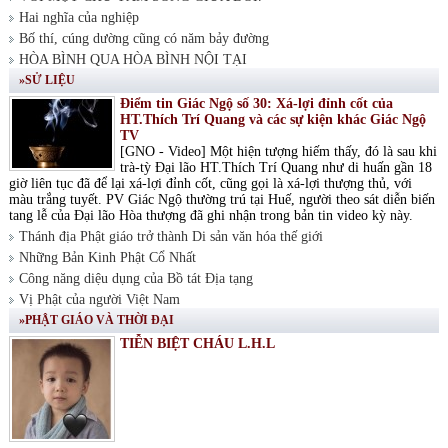
Hai nghĩa của nghiệp
Bố thí, cúng dường cũng có năm bảy đường
HÒA BÌNH QUA HÒA BÌNH NỘI TẠI
»SỬ LIỆU
Điểm tin Giác Ngộ số 30: Xá-lợi đỉnh cốt của
HT.Thích Trí Quang và các sự kiện khác Giác Ngộ
TV
[GNO - Video] Một hiện tượng hiếm thấy, đó là sau khi
trà-tỳ Đại lão HT.Thích Trí Quang như di huấn gần 18
giờ liên tục đã để lại xá-lợi đỉnh cốt, cũng gọi là xá-lợi thượng thủ, với
màu trắng tuyết. PV Giác Ngộ thường trú tại Huế, người theo sát diễn biến
tang lễ của Đại lão Hòa thượng đã ghi nhận trong bản tin video kỳ này.
Thánh địa Phật giáo trở thành Di sản văn hóa thế giới
Những Bản Kinh Phật Cổ Nhất
Công năng diệu dụng của Bồ tát Địa tạng
Vị Phật của người Việt Nam
»PHẬT GIÁO VÀ THỜI ĐẠI
TIỄN BIỆT CHÁU L.H.L