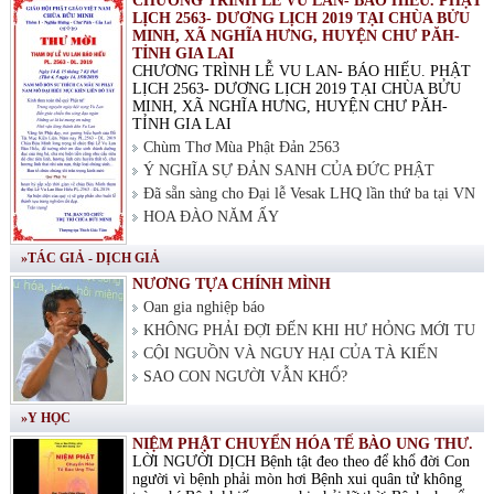
CHƯƠNG TRÌNH LỄ VU LAN- BÁO HIẾU. PHẬT
LỊCH 2563- DƯƠNG LỊCH 2019 TẠI CHÙA BỬU
MINH, XÃ NGHĨA HƯNG, HUYỆN CHƯ PĂH-
TỈNH GIA LAI
CHƯƠNG TRÌNH LỄ VU LAN- BÁO HIẾU. PHẬT
LỊCH 2563- DƯƠNG LỊCH 2019 TẠI CHÙA BỬU
MINH, XÃ NGHĨA HƯNG, HUYỆN CHƯ PĂH-
TỈNH GIA LAI
Chùm Thơ Mùa Phật Đản 2563
Ý NGHĨA SỰ ĐẢN SANH CỦA ĐỨC PHẬT
Đã sẵn sàng cho Đại lễ Vesak LHQ lần thứ ba tại VN
HOA ĐÀO NĂM ẤY
»TÁC GIẢ - DỊCH GIẢ
NƯƠNG TỰA CHÍNH MÌNH
Oan gia nghiệp báo
KHÔNG PHẢI ĐỢI ĐẾN KHI HƯ HỎNG MỚI TU
CỘI NGUỒN VÀ NGUY HẠI CỦA TÀ KIẾN
SAO CON NGƯỜI VẪN KHỔ?
»Y HỌC
NIỆM PHẬT CHUYỂN HÓA TẾ BÀO UNG THƯ.
LỜI NGƯỜI DỊCH Bệnh tật đeo theo để khổ đời Con
người vì bệnh phải mòn hơi Bệnh xui quân tử không