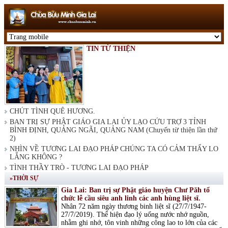
TIN TỪ THIỆN
CHÚT TÌNH QUÊ HƯƠNG.
BAN TRỊ SỰ PHẬT GIÁO GIA LAI ỦY LẠO CỨU TRỢ 3 TỈNH
BÌNH ĐỊNH, QUẢNG NGÃI, QUẢNG NAM (Chuyến từ thiện lần thứ
2)
NHÌN VỀ TƯƠNG LAI ĐẠO PHÁP CHÚNG TA CÓ CẢM THẤY LO
LẮNG KHÔNG ?
TÌNH THẦY TRÒ - TƯƠNG LAI ĐẠO PHÁP
»THỜI SỰ
Gia Lai: Ban trị sự Phật giáo huyện Chư Păh tổ
chức lễ cầu siêu anh linh các anh hùng liệt sĩ.
Nhân 72 năm ngày thương binh liệt sĩ (27/7/1947-
27/7/2019). Thể hiện đạo lý uống nước nhớ nguồn,
nhằm ghi nhớ, tôn vinh những công lao to lớn của các