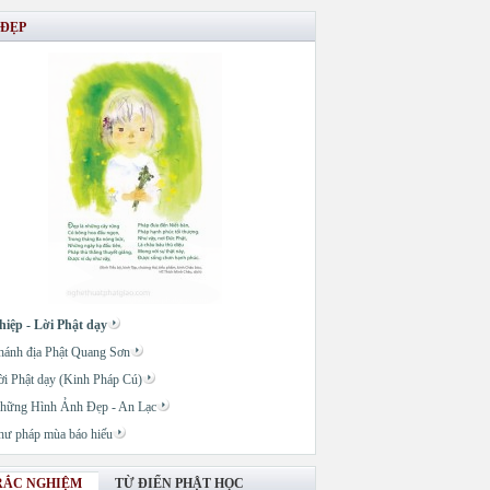
 ĐẸP
hiệp - Lời Phật dạy
hánh địa Phật Quang Sơn
ời Phật dạy (Kinh Pháp Cú)
hững Hình Ảnh Đẹp - An Lạc
hư pháp mùa báo hiếu
RẮC NGHIỆM
TỪ ĐIỂN PHẬT HỌC