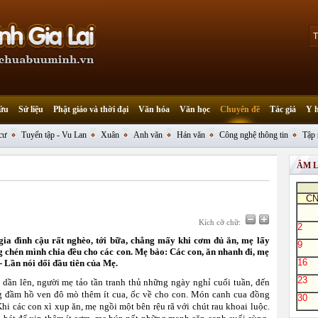
ứu
Sử liệu
Phật giáo và thời đại
Văn hóa
Văn học
Chuyên đề
Tác giả
Y 
cư
Tuyển tập - Vu Lan
Xuân
Anh văn
Hán văn
Công nghệ thông tin
Tập 
ÂM 
C
Kích cỡ chữ:
2
gia đình cậu rất nghèo, tới bữa, chẳng mấy khi cơm đủ ăn, mẹ lấy
9
 chén mình chia đều cho các con. Mẹ bảo: Các con, ăn nhanh đi, mẹ
16
- Lần nói dối đầu tiên của Mẹ.
23
 dần lên, người mẹ tảo tần tranh thủ những ngày nghỉ cuối tuần, đến
 đầm hồ ven đô mò thêm ít cua, ốc về cho con. Món canh cua đồng
30
Khi các con xì xụp ăn, mẹ ngồi một bên rệu rã với chút rau khoai luộc.