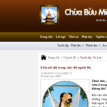
Trang chủ
Lời ngỏ
Thời sự
Phật học
Nghiên c
Tuyển tập - Phật đản
Thành đạo
An 
Trang chủ
Chuyên đề
Tuyển tập -Vu Lan
8 lần nói dối trong cuộc đời người Mẹ
22/08/2010 13:42 (GMT+7)
Số lượt xem: 8404
Thuở nhỏ, 
cơm ở trong
không đói! 
Khi cậu lớn
những vùng
thật ngon. 