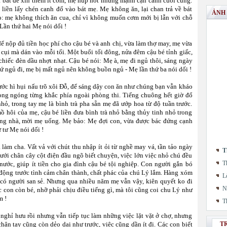
 bát để xin thêm ít cơm, mẹ húp nốt những mạnh cặn canh cuối cùng.
 liền lấy chén canh đổ vào bát mẹ. Mẹ không ăn, lại chan trả về bát
ẢNH
: mẹ không thích ăn cua, chỉ vì không muốn cơm mới bị lẫn với chỗ
 Lần thứ hai Mẹ nói dối !
để nộp đủ tiền học phí cho cậu bé và anh chị, vừa làm thợ may, mẹ vừa
ụi mà dán vào mỗi tối. Một buổi tối đông, nửa đêm cậu bé tỉnh giấc,
hiếc đèn dầu nhợt nhạt. Cậu bé nói: Mẹ à, mẹ đi ngủ thôi, sáng ngày
ứ ngủ đi, mẹ bị mất ngủ nên không buồn ngủ - Mẹ lần thứ ba nói dối !
rước hì hụi nấu trõ xôi Đỗ, để sáng dậy con ăn như chúng bạn vẫn kháo
ong ngóng từng khắc phía ngoài phòng thi. Tiếng chuông hết giờ đổ
ỏ, trong tay mẹ là bình trà pha sẵn mẹ đã ướp hoa từ độ tuần trước.
 hôi của mẹ, cậu bé liền đưa bình trà nhỏ bằng thủy tinh nhỏ trong
trong nhà, mời mẹ uống. Mẹ bảo: Mẹ đợi con, vừa được bác đứng cạnh
 tư Mẹ nói dối !
àm cha. Vất vả với chút thu nhập ít ỏi từ nghề may vá, tần tảo ngày
T
ới chân cây cột điện đầu ngõ biết chuyện, việc lớn việc nhỏ chú đều
T
nước, giúp ít tiền cho gia đình cậu bé tội nghiệp. Con người gắn bó
m động trước tình cảm chân thành, chất phác của chú Lý lắm. Hàng xóm
L
 có người san sẻ. Nhưng qua nhiều năm mẹ vẫn vậy, kiên quyết ko đi
N
con còn bé, nhỡ phải chịu điều tiếng gì, mà tôi cũng coi chu Lý như
m !
T
 nghỉ hưu rồi nhưng vẫn tiếp tục làm những việc lặt vặt ở chợ, nhưng
hân tay cũng còn dẻo dai như trước, việc cũng dần ít đi. Các con biết
T