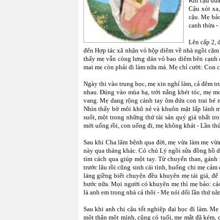
Khi cậu đưa
Cậu xót xa,
cậu. Mẹ bảo
canh thừa -
Lên cấp 2, 
đến Hợp tác xã nhận vỏ hộp diêm về nhà ngồi cặm c
thấy mẹ vẫn còng lưng dán vỏ bao diêm bên cạnh c
mai mẹ còn phải đi làm nữa mà. Mẹ chỉ cười: Con c
Ngày thi vào trung học, mẹ xin nghỉ làm, cả đêm t
nhau. Đúng vào mùa hạ, trời nắng khét tóc, mẹ m
vang. Mẹ dang rộng cánh tay ôm đứa con trai bé nh
Nhìn thấy bờ môi khô nẻ và khuôn mặt lấp lánh mồ
suốt, một trong những thứ tài sản quý giá nhất 
mời uống rồi, con uống đi, mẹ không khát - Lần thứ
Sau khi Cha lâm bệnh qua đời, mẹ vừa làm mẹ vừa l
này qua tháng khác. Có chú Lý ngồi sửa đồng hồ dư
tìm cách qua giúp một tay. Từ chuyển than, gánh 
trước lâu rồi cũng sinh cái tình, huống chi mẹ cả
láng giềng biết chuyện đều khuyên mẹ tái giá, để
bước nữa. Mọi người có khuyên mẹ thì mẹ bảo: các 
là anh em trong nhà cả thôi - Mẹ nói dối lần thứ nă
Sau khi anh chị cậu tốt nghiệp đại học đi làm. Mẹ
một thân một mình, cũng có tuổi, mẹ mắt đã kém, c