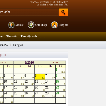
Thứ Sáu, 7/8/2026, 04:28:46 (GMT+7)
25 Tháng 6 Năm Bính Ngọ (ÂL)
Mobile
Gửi Thiệp
Pháp âm
học
Thư viện
Thư viện ảnh
.
.
san PG
Thư giãn
LỊCH
8/2026
<<
<
>
>>
N
T2
T3
T4
T5
T6
T7
1
19/6
3
4
5
6
7
8
20
21
22
23
24
25
26
10
11
12
13
14
15
27
28
29
30
1/7
2
3
17
18
19
20
21
22
4
5
6
7
8
9
10
24
25
26
27
28
29
11
12
13
14
15
16
17
31
18
19