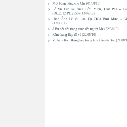
Một bông hồng cho Cha
(01/08/13)
Lễ Vu Lan tại chùa Bửu Minh, Chư Păh – Gi
(DL.2012-PL.2556)
(13/09/12)
Hình Ảnh Lễ Vu Lan Tại Chùa Bửu Minh - Gi
(17/08/11)
8 lần nói dối trong cuộc đời người Mẹ
(22/08/10)
Rằm tháng Bảy đã về
(22/08/10)
Vu lan - Rằm tháng bảy trong tinh thần dân tộc
(21/08/