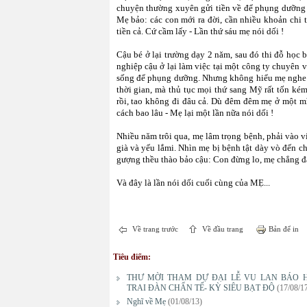
chuyện thường xuyên gửi tiền về để phụng dưỡng m
Mẹ bảo: các con mới ra đời, cần nhiều khoản chi t
tiền cả. Cứ cầm lấy - Lần thứ sáu mẹ nói dối !
Cậu bé ở lại trường dạy 2 năm, sau đó thi đỗ học 
nghiệp cậu ở lại làm việc tại một công ty chuyên
sống để phụng dưỡng. Nhưng không hiểu mẹ nghe đâ
thời gian, mà thủ tục mọi thứ sang Mỹ rất tốn kém
rồi, tao không đi đâu cả. Dù đêm đêm mẹ ở một m
cách bao lâu - Mẹ lại một lần nữa nói dối !
Nhiều năm trôi qua, mẹ lâm trọng bệnh, phải vào vi
già và yếu lắmi. Nhìn mẹ bị bệnh tật dày vò đến ch
gượng thều thào bảo cậu: Con đừng lo, mẹ chẳng đa
Và đây là lần nói dối cuối cùng của MẸ...
Về trang trước
Về đầu trang
Bản để in
Tiêu điểm:
THƯ MỜI THAM DỰ ĐẠI LỄ VU LAN BÁO H
TRAI ĐÀN CHẨN TẾ- KỲ SIÊU BẠT ĐỘ
(17/08/1
Nghĩ về Mẹ
(01/08/13)