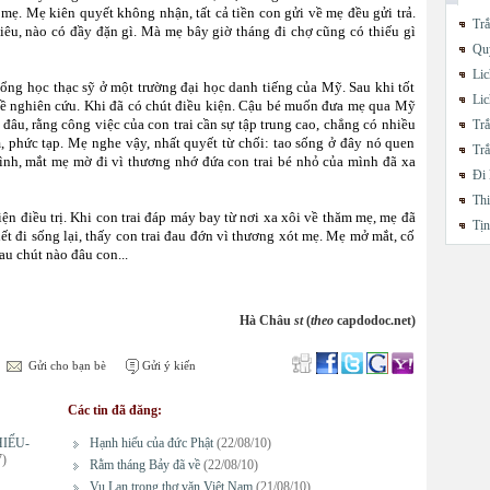
ẹ. Mẹ kiên quyết không nhận, tất cả tiền con gửi về mẹ đều gửi trả.
Trắ
iêu, nào có đầy đặn gì. Mà mẹ bây giờ tháng đi chợ cũng có thiếu gì
Quy
Lic
bổng học thạc sỹ ở một trường đại học danh tiếng của Mỹ. Sau khi tốt
Lic
 về nghiên cứu. Khi đã có chút điều kiện. Cậu bé muốn đưa mẹ qua Mỹ
u, rằng công việc của con trai cần sự tập trung cao, chẳng có nhiều
Trắ
, phức tạp. Mẹ nghe vậy, nhất quyết từ chối: tao sống ở đây nó quen
Trắ
ình, mắt mẹ mờ đi vì thương nhớ đứa con trai bé nhỏ của mình đã xa
Đi 
Thi
ện điều trị. Khi con trai đáp máy bay từ nơi xa xôi về thăm mẹ, mẹ đã
Tị
ết đi sống lại, thấy con trai đau đớn vì thương xót mẹ. Mẹ mở mắt, cố
u chút nào đâu con...
Hà Châu
st
(
theo
capdodoc.net)
Gửi cho bạn bè
Gửi ý kiến
Các tin đã đăng:
IẾU-
Hạnh hiếu của đức Phật
(22/08/10)
7)
Rằm tháng Bảy đã về
(22/08/10)
Vu Lan trong thơ văn Việt Nam
(21/08/10)