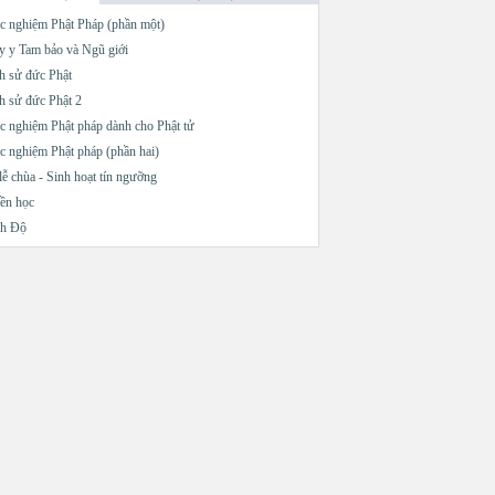
c nghiệm Phật Pháp (phần một)
 y Tam bảo và Ngũ giới
h sử đức Phật
h sử đức Phật 2
c nghiệm Phật pháp dành cho Phật tử
c nghiệm Phật pháp (phần hai)
lễ chùa - Sinh hoạt tín ngưỡng
ền học
nh Độ