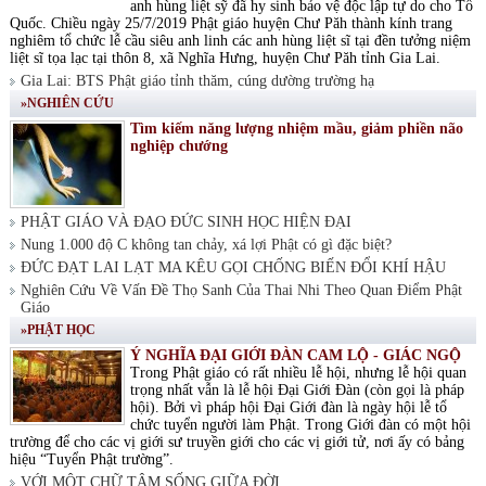
anh hùng liệt sỹ đã hy sinh bảo vệ độc lập tự do cho Tổ
Quốc. Chiều ngày 25/7/2019 Phật giáo huyện Chư Păh thành kính trang
nghiêm tổ chức lễ cầu siêu anh linh các anh hùng liệt sĩ tại đền tưởng niệm
liệt sĩ tọa lạc tại thôn 8, xã Nghĩa Hưng, huyện Chư Păh tỉnh Gia Lai.
Gia Lai: BTS Phật giáo tỉnh thăm, cúng dường trường hạ
»NGHIÊN CỨU
Tìm kiếm năng lượng nhiệm mầu, giảm phiền não
nghiệp chướng
PHẬT GIÁO VÀ ĐẠO ĐỨC SINH HỌC HIỆN ĐẠI
Nung 1.000 độ C không tan chảy, xá lợi Phật có gì đặc biệt?
ĐỨC ĐẠT LAI LẠT MA KÊU GỌI CHỐNG BIẾN ĐỔI KHÍ HẬU
Nghiên Cứu Về Vấn Đề Thọ Sanh Của Thai Nhi Theo Quan Điểm Phật
Giáo
»PHẬT HỌC
Ý NGHĨA ĐẠI GIỚI ĐÀN CAM LỘ - GIÁC NGỘ
Trong Phật giáo có rất nhiều lễ hội, nhưng lễ hội quan
trọng nhất vẫn là lễ hội Đại Giới Đàn (còn gọi là pháp
hội). Bởi vì pháp hội Đại Giới đàn là ngày hội lễ tổ
chức tuyển người làm Phật. Trong Giới đàn có một hội
trường để cho các vị giới sư truyền giới cho các vị giới tử, nơi ấy có bảng
hiệu “Tuyển Phật trường”.
VỚI MỘT CHỮ TÂM SỐNG GIỮA ĐỜI.