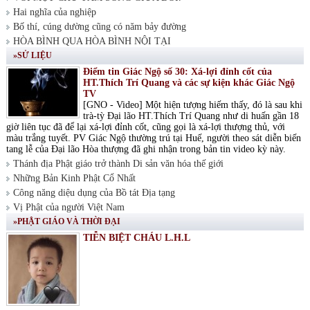
Hai nghĩa của nghiệp
Bố thí, cúng dường cũng có năm bảy đường
HÒA BÌNH QUA HÒA BÌNH NỘI TẠI
»SỬ LIỆU
Điểm tin Giác Ngộ số 30: Xá-lợi đỉnh cốt của
HT.Thích Trí Quang và các sự kiện khác Giác Ngộ
TV
[GNO - Video] Một hiện tượng hiếm thấy, đó là sau khi
trà-tỳ Đại lão HT.Thích Trí Quang như di huấn gần 18
giờ liên tục đã để lại xá-lợi đỉnh cốt, cũng gọi là xá-lợi thượng thủ, với
màu trắng tuyết. PV Giác Ngộ thường trú tại Huế, người theo sát diễn biến
tang lễ của Đại lão Hòa thượng đã ghi nhận trong bản tin video kỳ này.
Thánh địa Phật giáo trở thành Di sản văn hóa thế giới
Những Bản Kinh Phật Cổ Nhất
Công năng diệu dụng của Bồ tát Địa tạng
Vị Phật của người Việt Nam
»PHẬT GIÁO VÀ THỜI ĐẠI
TIỄN BIỆT CHÁU L.H.L