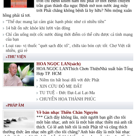
tròn chí Bệnh khiến nam nhi phải lỡ thời Bệnh chuyển
trần gian thành địa ngục Bệnh mờ non nước áng mây
trời Phải chăng không bệnh là hy hữu? Nên mộng xuân
hồng phải tả tơi.
“Thể dục mang lại cảm giác hạnh phúc như có nhiều tiền”
14 bất ổn sức khỏe khi lười vận động
Chỉ cần uống một cốc nước đúng thời điểm có thể cứu được cả tính mạng
của bạn
Loại rau- vị thuốc "quét sạch độc tố", chữa táo bón cực tốt: Chợ Việt rất
nhiều, giá rẻ
»THƯ VIỆN
HOA NGỌC LAN(sách)
HOA NGỌC LANThích Chơn ThiệnNhà xuất bản Tổng
Hợp TP. HCM
Niềm tin bất hoại đối với đức Phật
XIN CỨU ĐỘ MẸ ĐẤT
TU TUỆ - Đức Đạt-Lai Lạt-Ma
CHUYỂN HỌA THÀNH PHÚC
»PHÁP ÂM
Về bản nhạc Thiền Chân Nguyên
*** Cách đây không lâu, một người bạn gửi cho tôi
một bản nhạc, anh nói là một bản nhạc thiền mà anh rất
thích. Có lẽ anh biết tôi là một Phật tử và cũng thích
thưởng thức âm nhạc nên gửi cho tôi chăng? Anh bảo đây là một bài nhạc