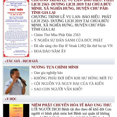
CHƯƠNG TRÌNH LỄ VU LAN- BÁO HIẾU. PHẬT
LỊCH 2563- DƯƠNG LỊCH 2019 TẠI CHÙA BỬU
MINH, XÃ NGHĨA HƯNG, HUYỆN CHƯ PĂH-
TỈNH GIA LAI
CHƯƠNG TRÌNH LỄ VU LAN- BÁO HIẾU. PHẬT
LỊCH 2563- DƯƠNG LỊCH 2019 TẠI CHÙA BỬU
MINH, XÃ NGHĨA HƯNG, HUYỆN CHƯ PĂH-
TỈNH GIA LAI
Chùm Thơ Mùa Phật Đản 2563
Ý NGHĨA SỰ ĐẢN SANH CỦA ĐỨC PHẬT
Đã sẵn sàng cho Đại lễ Vesak LHQ lần thứ ba tại VN
HOA ĐÀO NĂM ẤY
»TÁC GIẢ - DỊCH GIẢ
NƯƠNG TỰA CHÍNH MÌNH
Oan gia nghiệp báo
KHÔNG PHẢI ĐỢI ĐẾN KHI HƯ HỎNG MỚI TU
CỘI NGUỒN VÀ NGUY HẠI CỦA TÀ KIẾN
SAO CON NGƯỜI VẪN KHỔ?
»Y HỌC
NIỆM PHẬT CHUYỂN HÓA TẾ BÀO UNG THƯ.
LỜI NGƯỜI DỊCH Bệnh tật đeo theo để khổ đời Con
người vì bệnh phải mòn hơi Bệnh xui quân tử không