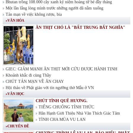
Bhutan trồng 108.000 cây xanh kỷ niệm hoàng tử bé đầy tháng
Một lần lắng lòng mình trước những người đã nằm xuống
Tản mạn về việc không rượu, bia
»VĂN HÓA
ĂN THỊT CHÓ LÀ "BẤT TRUNG BẤT NGHĨA"
GIEC: GIẢM MẠNH ĂN THỊT MỚI CỨU ĐƯỢC HÀNH TINH
Khoảnh khắc đi cùng Thầy
CHÚT TẢN MẠN VỀ ĂN CHAY
Hội thảo về Phật giáo với tín ngưỡng thờ Mẫu ở VN
»VĂN HỌC
CHÚT TÌNH QUÊ HƯƠNG.
TIẾNG CHUÔNG TỈNH THỨC
Hân Hạnh Giới Thiệu Nhà Văn Thích Giác Tâm
TÌNH CHA MÙA VU LAN
»CHUYÊN ĐỀ