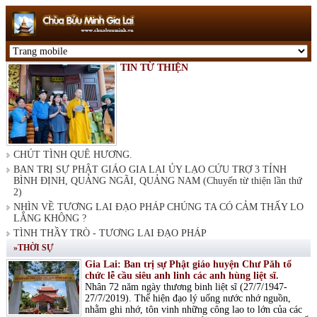
TIN TỪ THIỆN
CHÚT TÌNH QUÊ HƯƠNG.
BAN TRỊ SỰ PHẬT GIÁO GIA LAI ỦY LẠO CỨU TRỢ 3 TỈNH
BÌNH ĐỊNH, QUẢNG NGÃI, QUẢNG NAM (Chuyến từ thiện lần thứ
2)
NHÌN VỀ TƯƠNG LAI ĐẠO PHÁP CHÚNG TA CÓ CẢM THẤY LO
LẮNG KHÔNG ?
TÌNH THẦY TRÒ - TƯƠNG LAI ĐẠO PHÁP
»THỜI SỰ
Gia Lai: Ban trị sự Phật giáo huyện Chư Păh tổ
chức lễ cầu siêu anh linh các anh hùng liệt sĩ.
Nhân 72 năm ngày thương binh liệt sĩ (27/7/1947-
27/7/2019). Thể hiện đạo lý uống nước nhớ nguồn,
nhằm ghi nhớ, tôn vinh những công lao to lớn của các