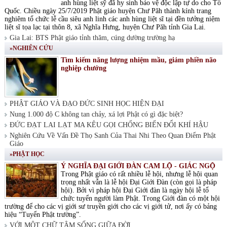
anh hùng liệt sỹ đã hy sinh bảo vệ độc lập tự do cho Tổ
Quốc. Chiều ngày 25/7/2019 Phật giáo huyện Chư Păh thành kính trang
nghiêm tổ chức lễ cầu siêu anh linh các anh hùng liệt sĩ tại đền tưởng niệm
liệt sĩ tọa lạc tại thôn 8, xã Nghĩa Hưng, huyện Chư Păh tỉnh Gia Lai.
Gia Lai: BTS Phật giáo tỉnh thăm, cúng dường trường hạ
»NGHIÊN CỨU
Tìm kiếm năng lượng nhiệm mầu, giảm phiền não
nghiệp chướng
PHẬT GIÁO VÀ ĐẠO ĐỨC SINH HỌC HIỆN ĐẠI
Nung 1.000 độ C không tan chảy, xá lợi Phật có gì đặc biệt?
ĐỨC ĐẠT LAI LẠT MA KÊU GỌI CHỐNG BIẾN ĐỔI KHÍ HẬU
Nghiên Cứu Về Vấn Đề Thọ Sanh Của Thai Nhi Theo Quan Điểm Phật
Giáo
»PHẬT HỌC
Ý NGHĨA ĐẠI GIỚI ĐÀN CAM LỘ - GIÁC NGỘ
Trong Phật giáo có rất nhiều lễ hội, nhưng lễ hội quan
trọng nhất vẫn là lễ hội Đại Giới Đàn (còn gọi là pháp
hội). Bởi vì pháp hội Đại Giới đàn là ngày hội lễ tổ
chức tuyển người làm Phật. Trong Giới đàn có một hội
trường để cho các vị giới sư truyền giới cho các vị giới tử, nơi ấy có bảng
hiệu “Tuyển Phật trường”.
VỚI MỘT CHỮ TÂM SỐNG GIỮA ĐỜI.