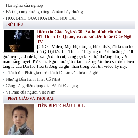
Hai nghĩa của nghiệp
Bố thí, cúng dường cũng có năm bảy đường
HÒA BÌNH QUA HÒA BÌNH NỘI TẠI
»SỬ LIỆU
Điểm tin Giác Ngộ số 30: Xá-lợi đỉnh cốt của
HT.Thích Trí Quang và các sự kiện khác Giác Ngộ
TV
[GNO - Video] Một hiện tượng hiếm thấy, đó là sau khi
trà-tỳ Đại lão HT.Thích Trí Quang như di huấn gần 18
giờ liên tục đã để lại xá-lợi đỉnh cốt, cũng gọi là xá-lợi thượng thủ, với
màu trắng tuyết. PV Giác Ngộ thường trú tại Huế, người theo sát diễn biến
tang lễ của Đại lão Hòa thượng đã ghi nhận trong bản tin video kỳ này.
Thánh địa Phật giáo trở thành Di sản văn hóa thế giới
Những Bản Kinh Phật Cổ Nhất
Công năng diệu dụng của Bồ tát Địa tạng
Vị Phật của người Việt Nam
»PHẬT GIÁO VÀ THỜI ĐẠI
TIỄN BIỆT CHÁU L.H.L