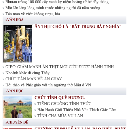
Bhutan trồng 108.000 cây xanh kỷ niệm hoàng tử bé đầy tháng
Một lần lắng lòng mình trước những người đã nằm xuống
Tản mạn về việc không rượu, bia
»VĂN HÓA
ĂN THỊT CHÓ LÀ "BẤT TRUNG BẤT NGHĨA"
GIEC: GIẢM MẠNH ĂN THỊT MỚI CỨU ĐƯỢC HÀNH TINH
Khoảnh khắc đi cùng Thầy
CHÚT TẢN MẠN VỀ ĂN CHAY
Hội thảo về Phật giáo với tín ngưỡng thờ Mẫu ở VN
»VĂN HỌC
CHÚT TÌNH QUÊ HƯƠNG.
TIẾNG CHUÔNG TỈNH THỨC
Hân Hạnh Giới Thiệu Nhà Văn Thích Giác Tâm
TÌNH CHA MÙA VU LAN
»CHUYÊN ĐỀ