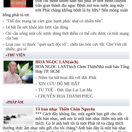
tròn chí Bệnh khiến nam nhi phải lỡ thời Bệnh chuyển
trần gian thành địa ngục Bệnh mờ non nước áng mây
trời Phải chăng không bệnh là hy hữu? Nên mộng xuân
hồng phải tả tơi.
“Thể dục mang lại cảm giác hạnh phúc như có nhiều tiền”
14 bất ổn sức khỏe khi lười vận động
Chỉ cần uống một cốc nước đúng thời điểm có thể cứu được cả tính mạng
của bạn
Loại rau- vị thuốc "quét sạch độc tố", chữa táo bón cực tốt: Chợ Việt rất
nhiều, giá rẻ
»THƯ VIỆN
HOA NGỌC LAN(sách)
HOA NGỌC LANThích Chơn ThiệnNhà xuất bản Tổng
Hợp TP. HCM
Niềm tin bất hoại đối với đức Phật
XIN CỨU ĐỘ MẸ ĐẤT
TU TUỆ - Đức Đạt-Lai Lạt-Ma
CHUYỂN HỌA THÀNH PHÚC
»PHÁP ÂM
Về bản nhạc Thiền Chân Nguyên
*** Cách đây không lâu, một người bạn gửi cho tôi
một bản nhạc, anh nói là một bản nhạc thiền mà anh rất
thích. Có lẽ anh biết tôi là một Phật tử và cũng thích
thưởng thức âm nhạc nên gửi cho tôi chăng? Anh bảo đây là một bài nhạc