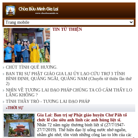
TIN TỪ THIỆN
CHÚT TÌNH QUÊ HƯƠNG.
BAN TRỊ SỰ PHẬT GIÁO GIA LAI ỦY LẠO CỨU TRỢ 3 TỈNH
BÌNH ĐỊNH, QUẢNG NGÃI, QUẢNG NAM (Chuyến từ thiện lần thứ
2)
NHÌN VỀ TƯƠNG LAI ĐẠO PHÁP CHÚNG TA CÓ CẢM THẤY LO
LẮNG KHÔNG ?
TÌNH THẦY TRÒ - TƯƠNG LAI ĐẠO PHÁP
»THỜI SỰ
Gia Lai: Ban trị sự Phật giáo huyện Chư Păh tổ
chức lễ cầu siêu anh linh các anh hùng liệt sĩ.
Nhân 72 năm ngày thương binh liệt sĩ (27/7/1947-
27/7/2019). Thể hiện đạo lý uống nước nhớ nguồn,
nhằm ghi nhớ, tôn vinh những công lao to lớn của các