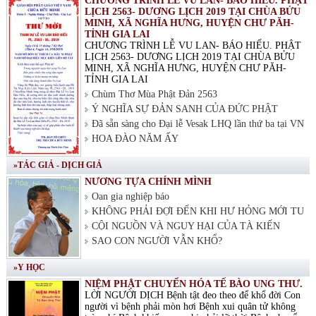
CHƯƠNG TRÌNH LỄ VU LAN- BÁO HIẾU. PHẬT
LỊCH 2563- DƯƠNG LỊCH 2019 TẠI CHÙA BỬU
MINH, XÃ NGHĨA HƯNG, HUYỆN CHƯ PĂH-
TỈNH GIA LAI
CHƯƠNG TRÌNH LỄ VU LAN- BÁO HIẾU. PHẬT
LỊCH 2563- DƯƠNG LỊCH 2019 TẠI CHÙA BỬU
MINH, XÃ NGHĨA HƯNG, HUYỆN CHƯ PĂH-
TỈNH GIA LAI
Chùm Thơ Mùa Phật Đản 2563
Ý NGHĨA SỰ ĐẢN SANH CỦA ĐỨC PHẬT
Đã sẵn sàng cho Đại lễ Vesak LHQ lần thứ ba tại VN
HOA ĐÀO NĂM ẤY
»TÁC GIẢ - DỊCH GIẢ
NƯƠNG TỰA CHÍNH MÌNH
Oan gia nghiệp báo
KHÔNG PHẢI ĐỢI ĐẾN KHI HƯ HỎNG MỚI TU
CỘI NGUỒN VÀ NGUY HẠI CỦA TÀ KIẾN
SAO CON NGƯỜI VẪN KHỔ?
»Y HỌC
NIỆM PHẬT CHUYỂN HÓA TẾ BÀO UNG THƯ.
LỜI NGƯỜI DỊCH Bệnh tật đeo theo để khổ đời Con
người vì bệnh phải mòn hơi Bệnh xui quân tử không