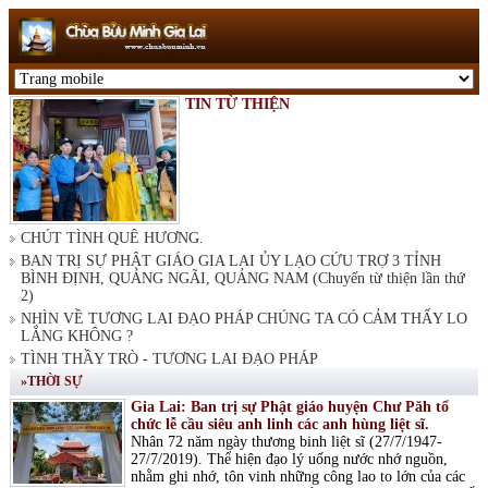
TIN TỪ THIỆN
CHÚT TÌNH QUÊ HƯƠNG.
BAN TRỊ SỰ PHẬT GIÁO GIA LAI ỦY LẠO CỨU TRỢ 3 TỈNH
BÌNH ĐỊNH, QUẢNG NGÃI, QUẢNG NAM (Chuyến từ thiện lần thứ
2)
NHÌN VỀ TƯƠNG LAI ĐẠO PHÁP CHÚNG TA CÓ CẢM THẤY LO
LẮNG KHÔNG ?
TÌNH THẦY TRÒ - TƯƠNG LAI ĐẠO PHÁP
»THỜI SỰ
Gia Lai: Ban trị sự Phật giáo huyện Chư Păh tổ
chức lễ cầu siêu anh linh các anh hùng liệt sĩ.
Nhân 72 năm ngày thương binh liệt sĩ (27/7/1947-
27/7/2019). Thể hiện đạo lý uống nước nhớ nguồn,
nhằm ghi nhớ, tôn vinh những công lao to lớn của các