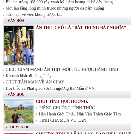
Bhutan trồng 108.000 cây xanh kỷ niệm hoàng tử bé đầy tháng
Một lần lắng lòng mình trước những người đã nằm xuống
Tản mạn về việc không rượu, bia
»VĂN HÓA
ĂN THỊT CHÓ LÀ "BẤT TRUNG BẤT NGHĨA"
GIEC: GIẢM MẠNH ĂN THỊT MỚI CỨU ĐƯỢC HÀNH TINH
Khoảnh khắc đi cùng Thầy
CHÚT TẢN MẠN VỀ ĂN CHAY
Hội thảo về Phật giáo với tín ngưỡng thờ Mẫu ở VN
»VĂN HỌC
CHÚT TÌNH QUÊ HƯƠNG.
TIẾNG CHUÔNG TỈNH THỨC
Hân Hạnh Giới Thiệu Nhà Văn Thích Giác Tâm
TÌNH CHA MÙA VU LAN
»CHUYÊN ĐỀ