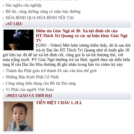
Hai nghĩa của nghiệp
Bố thí, cúng dường cũng có năm bảy đường
HÒA BÌNH QUA HÒA BÌNH NỘI TẠI
»SỬ LIỆU
Điểm tin Giác Ngộ số 30: Xá-lợi đỉnh cốt của
HT.Thích Trí Quang và các sự kiện khác Giác Ngộ
TV
[GNO - Video] Một hiện tượng hiếm thấy, đó là sau khi
trà-tỳ Đại lão HT.Thích Trí Quang như di huấn gần 18
giờ liên tục đã để lại xá-lợi đỉnh cốt, cũng gọi là xá-lợi thượng thủ, với
màu trắng tuyết. PV Giác Ngộ thường trú tại Huế, người theo sát diễn biến
tang lễ của Đại lão Hòa thượng đã ghi nhận trong bản tin video kỳ này.
Thánh địa Phật giáo trở thành Di sản văn hóa thế giới
Những Bản Kinh Phật Cổ Nhất
Công năng diệu dụng của Bồ tát Địa tạng
Vị Phật của người Việt Nam
»PHẬT GIÁO VÀ THỜI ĐẠI
TIỄN BIỆT CHÁU L.H.L