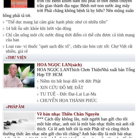
tròn chí Bệnh khiến nam nhi phải lỡ thời Bệnh chuyển
trần gian thành địa ngục Bệnh mờ non nước áng mây
trời Phải chăng không bệnh là hy hữu? Nên mộng xuân
hồng phải tả tơi.
“Thể dục mang lại cảm giác hạnh phúc như có nhiều tiền”
14 bất ổn sức khỏe khi lười vận động
Chỉ cần uống một cốc nước đúng thời điểm có thể cứu được cả tính mạng
của bạn
Loại rau- vị thuốc "quét sạch độc tố", chữa táo bón cực tốt: Chợ Việt rất
nhiều, giá rẻ
»THƯ VIỆN
HOA NGỌC LAN(sách)
HOA NGỌC LANThích Chơn ThiệnNhà xuất bản Tổng
Hợp TP. HCM
Niềm tin bất hoại đối với đức Phật
XIN CỨU ĐỘ MẸ ĐẤT
TU TUỆ - Đức Đạt-Lai Lạt-Ma
CHUYỂN HỌA THÀNH PHÚC
»PHÁP ÂM
Về bản nhạc Thiền Chân Nguyên
*** Cách đây không lâu, một người bạn gửi cho tôi
một bản nhạc, anh nói là một bản nhạc thiền mà anh rất
thích. Có lẽ anh biết tôi là một Phật tử và cũng thích
thưởng thức âm nhạc nên gửi cho tôi chăng? Anh bảo đây là một bài nhạc