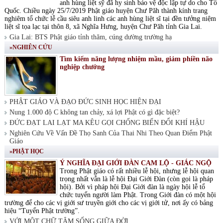
anh hùng liệt sỹ đã hy sinh bảo vệ độc lập tự do cho Tổ
Quốc. Chiều ngày 25/7/2019 Phật giáo huyện Chư Păh thành kính trang
nghiêm tổ chức lễ cầu siêu anh linh các anh hùng liệt sĩ tại đền tưởng niệm
liệt sĩ tọa lạc tại thôn 8, xã Nghĩa Hưng, huyện Chư Păh tỉnh Gia Lai.
Gia Lai: BTS Phật giáo tỉnh thăm, cúng dường trường hạ
»NGHIÊN CỨU
Tìm kiếm năng lượng nhiệm mầu, giảm phiền não
nghiệp chướng
PHẬT GIÁO VÀ ĐẠO ĐỨC SINH HỌC HIỆN ĐẠI
Nung 1.000 độ C không tan chảy, xá lợi Phật có gì đặc biệt?
ĐỨC ĐẠT LAI LẠT MA KÊU GỌI CHỐNG BIẾN ĐỔI KHÍ HẬU
Nghiên Cứu Về Vấn Đề Thọ Sanh Của Thai Nhi Theo Quan Điểm Phật
Giáo
»PHẬT HỌC
Ý NGHĨA ĐẠI GIỚI ĐÀN CAM LỘ - GIÁC NGỘ
Trong Phật giáo có rất nhiều lễ hội, nhưng lễ hội quan
trọng nhất vẫn là lễ hội Đại Giới Đàn (còn gọi là pháp
hội). Bởi vì pháp hội Đại Giới đàn là ngày hội lễ tổ
chức tuyển người làm Phật. Trong Giới đàn có một hội
trường để cho các vị giới sư truyền giới cho các vị giới tử, nơi ấy có bảng
hiệu “Tuyển Phật trường”.
VỚI MỘT CHỮ TÂM SỐNG GIỮA ĐỜI.