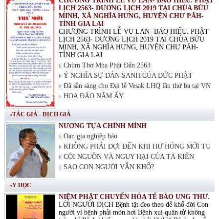
CHƯƠNG TRÌNH LỄ VU LAN- BÁO HIẾU. PHẬT
LỊCH 2563- DƯƠNG LỊCH 2019 TẠI CHÙA BỬU
MINH, XÃ NGHĨA HƯNG, HUYỆN CHƯ PĂH-
TỈNH GIA LAI
CHƯƠNG TRÌNH LỄ VU LAN- BÁO HIẾU. PHẬT
LỊCH 2563- DƯƠNG LỊCH 2019 TẠI CHÙA BỬU
MINH, XÃ NGHĨA HƯNG, HUYỆN CHƯ PĂH-
TỈNH GIA LAI
Chùm Thơ Mùa Phật Đản 2563
Ý NGHĨA SỰ ĐẢN SANH CỦA ĐỨC PHẬT
Đã sẵn sàng cho Đại lễ Vesak LHQ lần thứ ba tại VN
HOA ĐÀO NĂM ẤY
»TÁC GIẢ - DỊCH GIẢ
NƯƠNG TỰA CHÍNH MÌNH
Oan gia nghiệp báo
KHÔNG PHẢI ĐỢI ĐẾN KHI HƯ HỎNG MỚI TU
CỘI NGUỒN VÀ NGUY HẠI CỦA TÀ KIẾN
SAO CON NGƯỜI VẪN KHỔ?
»Y HỌC
NIỆM PHẬT CHUYỂN HÓA TẾ BÀO UNG THƯ.
LỜI NGƯỜI DỊCH Bệnh tật đeo theo để khổ đời Con
người vì bệnh phải mòn hơi Bệnh xui quân tử không