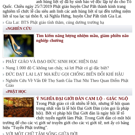
anh hùng liệt sỹ đã hy sinh bảo vệ độc lập tự do cho Tổ
Quốc. Chiều ngày 25/7/2019 Phật giáo huyện Chư Păh thành kính trang
nghiêm tổ chức lễ cầu siêu anh linh các anh hùng liệt sĩ tại đền tưởng niệm
liệt sĩ tọa lạc tại thôn 8, xã Nghĩa Hưng, huyện Chư Păh tỉnh Gia Lai.
Gia Lai: BTS Phật giáo tỉnh thăm, cúng dường trường hạ
»NGHIÊN CỨU
Tìm kiếm năng lượng nhiệm mầu, giảm phiền não
nghiệp chướng
PHẬT GIÁO VÀ ĐẠO ĐỨC SINH HỌC HIỆN ĐẠI
Nung 1.000 độ C không tan chảy, xá lợi Phật có gì đặc biệt?
ĐỨC ĐẠT LAI LẠT MA KÊU GỌI CHỐNG BIẾN ĐỔI KHÍ HẬU
Nghiên Cứu Về Vấn Đề Thọ Sanh Của Thai Nhi Theo Quan Điểm Phật
Giáo
»PHẬT HỌC
Ý NGHĨA ĐẠI GIỚI ĐÀN CAM LỘ - GIÁC NGỘ
Trong Phật giáo có rất nhiều lễ hội, nhưng lễ hội quan
trọng nhất vẫn là lễ hội Đại Giới Đàn (còn gọi là pháp
hội). Bởi vì pháp hội Đại Giới đàn là ngày hội lễ tổ
chức tuyển người làm Phật. Trong Giới đàn có một hội
trường để cho các vị giới sư truyền giới cho các vị giới tử, nơi ấy có bảng
hiệu “Tuyển Phật trường”.
VỚI MỘT CHỮ TÂM SỐNG GIỮA ĐỜI.