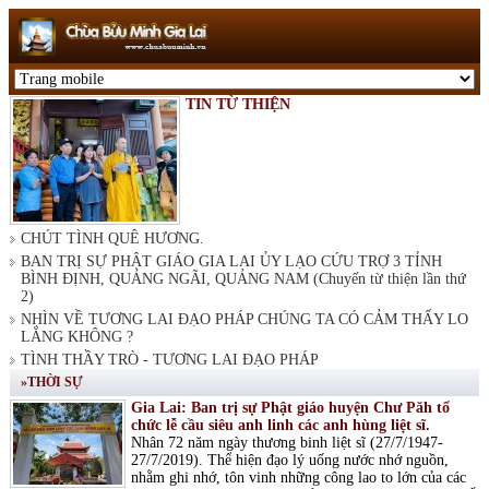
TIN TỪ THIỆN
CHÚT TÌNH QUÊ HƯƠNG.
BAN TRỊ SỰ PHẬT GIÁO GIA LAI ỦY LẠO CỨU TRỢ 3 TỈNH
BÌNH ĐỊNH, QUẢNG NGÃI, QUẢNG NAM (Chuyến từ thiện lần thứ
2)
NHÌN VỀ TƯƠNG LAI ĐẠO PHÁP CHÚNG TA CÓ CẢM THẤY LO
LẮNG KHÔNG ?
TÌNH THẦY TRÒ - TƯƠNG LAI ĐẠO PHÁP
»THỜI SỰ
Gia Lai: Ban trị sự Phật giáo huyện Chư Păh tổ
chức lễ cầu siêu anh linh các anh hùng liệt sĩ.
Nhân 72 năm ngày thương binh liệt sĩ (27/7/1947-
27/7/2019). Thể hiện đạo lý uống nước nhớ nguồn,
nhằm ghi nhớ, tôn vinh những công lao to lớn của các