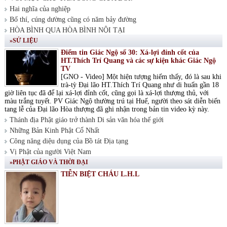
Hai nghĩa của nghiệp
Bố thí, cúng dường cũng có năm bảy đường
HÒA BÌNH QUA HÒA BÌNH NỘI TẠI
»SỬ LIỆU
Điểm tin Giác Ngộ số 30: Xá-lợi đỉnh cốt của
HT.Thích Trí Quang và các sự kiện khác Giác Ngộ
TV
[GNO - Video] Một hiện tượng hiếm thấy, đó là sau khi
trà-tỳ Đại lão HT.Thích Trí Quang như di huấn gần 18
giờ liên tục đã để lại xá-lợi đỉnh cốt, cũng gọi là xá-lợi thượng thủ, với
màu trắng tuyết. PV Giác Ngộ thường trú tại Huế, người theo sát diễn biến
tang lễ của Đại lão Hòa thượng đã ghi nhận trong bản tin video kỳ này.
Thánh địa Phật giáo trở thành Di sản văn hóa thế giới
Những Bản Kinh Phật Cổ Nhất
Công năng diệu dụng của Bồ tát Địa tạng
Vị Phật của người Việt Nam
»PHẬT GIÁO VÀ THỜI ĐẠI
TIỄN BIỆT CHÁU L.H.L