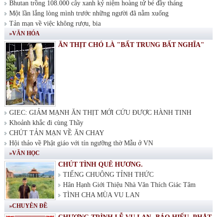
Bhutan trồng 108.000 cây xanh kỷ niệm hoàng tử bé đầy tháng
Một lần lắng lòng mình trước những người đã nằm xuống
Tản mạn về việc không rượu, bia
»VĂN HÓA
ĂN THỊT CHÓ LÀ "BẤT TRUNG BẤT NGHĨA"
GIEC: GIẢM MẠNH ĂN THỊT MỚI CỨU ĐƯỢC HÀNH TINH
Khoảnh khắc đi cùng Thầy
CHÚT TẢN MẠN VỀ ĂN CHAY
Hội thảo về Phật giáo với tín ngưỡng thờ Mẫu ở VN
»VĂN HỌC
CHÚT TÌNH QUÊ HƯƠNG.
TIẾNG CHUÔNG TỈNH THỨC
Hân Hạnh Giới Thiệu Nhà Văn Thích Giác Tâm
TÌNH CHA MÙA VU LAN
»CHUYÊN ĐỀ