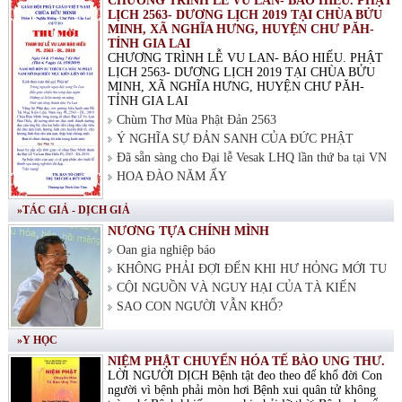
CHƯƠNG TRÌNH LỄ VU LAN- BÁO HIẾU. PHẬT
LỊCH 2563- DƯƠNG LỊCH 2019 TẠI CHÙA BỬU
MINH, XÃ NGHĨA HƯNG, HUYỆN CHƯ PĂH-
TỈNH GIA LAI
CHƯƠNG TRÌNH LỄ VU LAN- BÁO HIẾU. PHẬT
LỊCH 2563- DƯƠNG LỊCH 2019 TẠI CHÙA BỬU
MINH, XÃ NGHĨA HƯNG, HUYỆN CHƯ PĂH-
TỈNH GIA LAI
Chùm Thơ Mùa Phật Đản 2563
Ý NGHĨA SỰ ĐẢN SANH CỦA ĐỨC PHẬT
Đã sẵn sàng cho Đại lễ Vesak LHQ lần thứ ba tại VN
HOA ĐÀO NĂM ẤY
»TÁC GIẢ - DỊCH GIẢ
NƯƠNG TỰA CHÍNH MÌNH
Oan gia nghiệp báo
KHÔNG PHẢI ĐỢI ĐẾN KHI HƯ HỎNG MỚI TU
CỘI NGUỒN VÀ NGUY HẠI CỦA TÀ KIẾN
SAO CON NGƯỜI VẪN KHỔ?
»Y HỌC
NIỆM PHẬT CHUYỂN HÓA TẾ BÀO UNG THƯ.
LỜI NGƯỜI DỊCH Bệnh tật đeo theo để khổ đời Con
người vì bệnh phải mòn hơi Bệnh xui quân tử không