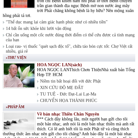
tròn chí Bệnh khiến nam nhi phải lỡ thời Bệnh chuyển
trần gian thành địa ngục Bệnh mờ non nước áng mây
trời Phải chăng không bệnh là hy hữu? Nên mộng xuân
hồng phải tả tơi.
“Thể dục mang lại cảm giác hạnh phúc như có nhiều tiền”
14 bất ổn sức khỏe khi lười vận động
Chỉ cần uống một cốc nước đúng thời điểm có thể cứu được cả tính mạng
của bạn
Loại rau- vị thuốc "quét sạch độc tố", chữa táo bón cực tốt: Chợ Việt rất
nhiều, giá rẻ
»THƯ VIỆN
HOA NGỌC LAN(sách)
HOA NGỌC LANThích Chơn ThiệnNhà xuất bản Tổng
Hợp TP. HCM
Niềm tin bất hoại đối với đức Phật
XIN CỨU ĐỘ MẸ ĐẤT
TU TUỆ - Đức Đạt-Lai Lạt-Ma
CHUYỂN HỌA THÀNH PHÚC
»PHÁP ÂM
Về bản nhạc Thiền Chân Nguyên
*** Cách đây không lâu, một người bạn gửi cho tôi
một bản nhạc, anh nói là một bản nhạc thiền mà anh rất
thích. Có lẽ anh biết tôi là một Phật tử và cũng thích
thưởng thức âm nhạc nên gửi cho tôi chăng? Anh bảo đây là một bài nhạc