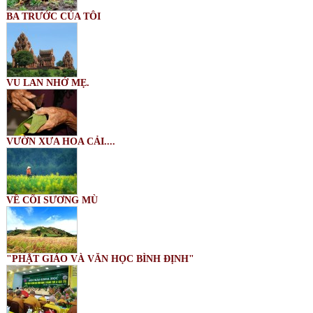
BA TRƯỚC CỦA TÔI
VU LAN NHỚ MẸ.
VƯỜN XƯA HOA CẢI....
VỀ CÕI SƯƠNG MÙ
"PHẬT GIÁO VÀ VĂN HỌC BÌNH ĐỊNH"