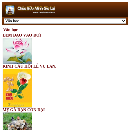
Văn học
ĐEM ĐẠO VÀO ĐỜI
KINH CẦU HỘI LỄ VU LAN.
MẸ GÀ DẶN CON DẠI