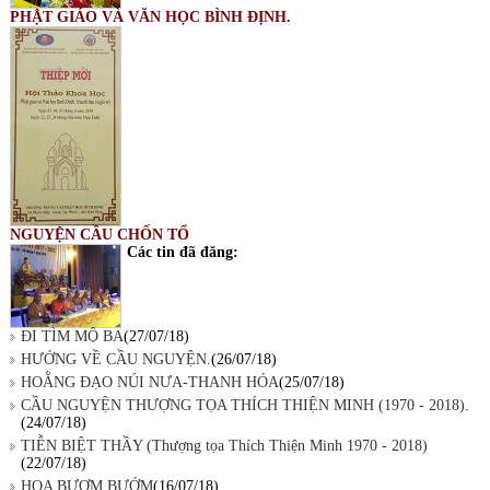
PHẬT GIÁO VÀ VĂN HỌC BÌNH ĐỊNH.
NGUYỆN CẦU CHỐN TỔ
Các tin đã đăng:
ĐI TÌM MỘ BA
(27/07/18)
HƯỚNG VỀ CẦU NGUYỆN.
(26/07/18)
HOẰNG ĐẠO NÚI NƯA-THANH HÓA
(25/07/18)
CẦU NGUYỆN THƯỢNG TỌA THÍCH THIỆN MINH (1970 - 2018).
(24/07/18)
TIỄN BIỆT THẦY (Thượng tọa Thích Thiện Minh 1970 - 2018)
(22/07/18)
HOA BƯƠM BƯỚM
(16/07/18)