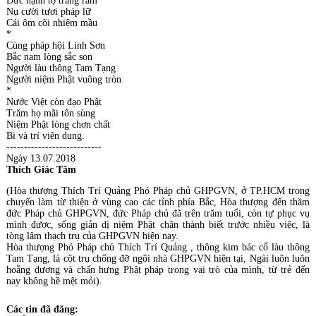
Đức hạnh tợ trăng rằm
Nụ cười tươi pháp lữ
Cái ôm cõi nhiệm mầu
*
Cùng pháp hội Linh Sơn
Bắc nam lòng sắc son
Người làu thông Tam Tạng
Người niệm Phật vuông tròn
*
Nước Việt còn đạo Phật
Trăm họ mãi tôn sùng
Niệm Phật lòng chơn chất
Bi và trí viên dung.
---------------------------
Ngày 13.07.2018
Thích Giác Tâm
(Hòa thượng Thích Trí Quảng Phó Pháp chủ GHPGVN, ở TP.HCM trong
chuyến làm từ thiện ở vùng cao các tỉnh phía Bắc, Hòa thượng đến thăm
đức Pháp chủ GHPGVN, đức Pháp chủ đã trên trăm tuổi, còn tự phục vụ
mình được, sống giản dị niệm Phật chân thành biết trước nhiều việc, là
tòng lâm thạch trụ của GHPGVN hiện nay.
Hòa thượng Phó Pháp chủ Thích Trí Quảng , thông kim bác cổ làu thông
Tam Tạng, là cột trụ chống đỡ ngôi nhà GHPGVN hiện tại, Ngài luôn luôn
hoằng dương và chấn hưng Phật pháp trong vai trò của mình, từ trẻ đến
nay không hề mệt mỏi).
Các tin đã đăng: