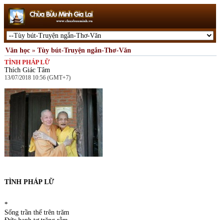
Văn học
»
Tùy bút-Truyện ngắn-Thơ-Văn
TÌNH PHÁP LỮ
Thích Giác Tâm
13/07/2018 10:56 (GMT+7)
TÌNH PHÁP LỮ
*
Sống trần thế trên trăm