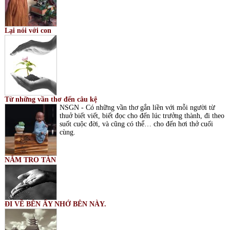
Lại nói với con
Từ những vần thơ đến câu kệ
NSGN - Có những vần thơ gắn liền với mỗi người từ
thuở biết viết, biết đọc cho đến lúc trưởng thành, đi theo
suốt cuộc đời, và cũng có thể… cho đến hơi thở cuối
cùng.
NẮM TRO TÀN
ĐI VỀ BÊN ẤY NHỚ BÊN NÀY.