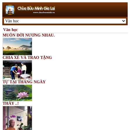
Văn học
MUÔN ĐỜI NƯƠNG NHAU.
CHIA XẺ VÀ TRAO TẶNG
TỰ TẠI THÁNG NGÀY
THẦY ..!