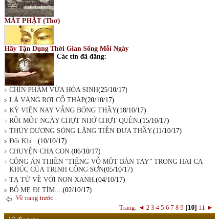
MẮT PHẬT (Thơ)
Hãy Tận Dụng Thời Gian Sống Mỗi Ngày
Các tin đã đăng:
CHÍN PHẨM VỪA HÓA SINH
(25/10/17)
LÁ VÀNG RƠI CỔ THÁP
(20/10/17)
KỲ VIÊN NAY VẮNG BÓNG THẦY
(18/10/17)
RỒI MỘT NGÀY CHỢT NHỚ CHỢT QUÊN.
(15/10/17)
THÙY DƯƠNG SÓNG LẶNG TIỄN ĐƯA THẦY.
(11/10/17)
Đôi Khi...
(10/10/17)
CHUYỆN CHA CON.
(06/10/17)
CÔNG ÁN THIỀN “TIẾNG VỖ MỘT BÀN TAY” TRONG HAI CA
KHÚC CỦA TRỊNH CÔNG SƠN
(05/10/17)
TẠ TỪ VỀ VỚI NON XANH.
(04/10/17)
BỎ MẸ ĐI TÌM....
(02/10/17)
Về trang trước
Trang:
◄
2
3
4
5
6
7
8
9
[10]
11
►