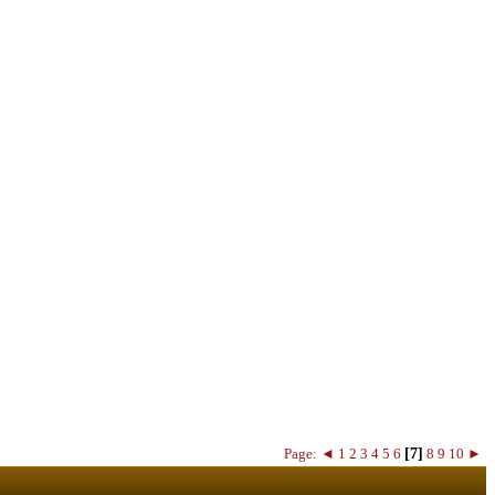
Page:
◄
1
2
3
4
5
6
[7]
8
9
10
►