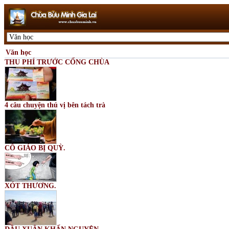
Văn học
THU PHÍ TRƯỚC CỔNG CHÙA
4 câu chuyện thú vị bên tách trà
CÔ GIÁO BỊ QUỲ.
XÓT THƯƠNG.