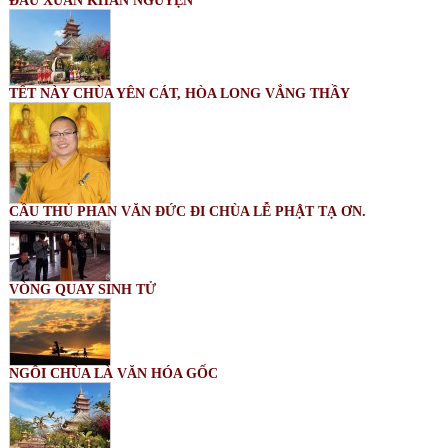
ĐẦU XUÂN KHẤN NGUYỆN
TẾT NÀY CHÙA YÊN CÁT, HÒA LONG VẮNG THẦY
CẦU THỦ PHAN VĂN ĐỨC ĐI CHÙA LỄ PHẬT TẠ ƠN.
VÒNG QUAY SINH TỬ
NGÔI CHÙA LÀ VĂN HÓA GỐC