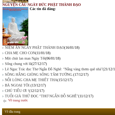
NGUYỆN CẦU NGÀY ĐỨC PHẬT THÀNH ĐẠO
Các tin đã đăng:
NIỆM ÂN NGÀY PHẬT THÀNH ĐẠO
(16/01/18)
CHA MẸ CHO CON
(11/01/18)
Một chút lan man Ngày Tết
(06/01/18)
Sống chung với lũ
(27/12/17)
Lê Ngọc Trác đọc Thơ Ngắn Đỗ Nghê: “Nắng vàng thơm quê nhà”
(21/12/1
SÔNG HẰNG GIÒNG SÔNG TÂM TƯỞNG.
(17/12/17)
NỖI LÒNG CHA MẸ THIẾT THA
(15/12/17)
BÀ NGOẠI TÔI.
(13/12/17)
CHÚ TIỂU ƠI !
(12/12/17)
TUỔI GIÀ THỬ ĐỌC “THƠ NGẮN ĐỖ NGHÊ”
(11/12/17)
Về trang trước
Về đầu trang