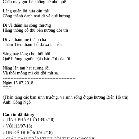
Chân mây góc bể không hề nhớ quê
Lãng quên lời hứa câu thề
Công thành danh toại đi về quê hương
Đi về thăm lại sông thương
Hàng thông cổ thụ bên nương đồi trà
Đi về thăm mẹ thăm cha
Thăm Tiên thăm Tổ đã xa lâu rồi
Sáng nay lòng chợt bồi hồi
Quê hương nguồn cội chào đời của tôi
Nắng lên tan hạt sương rồi
Và thôi mộng mị cõi đời mù sa.
-----------------------------------------------
Ngày 15.07.2018
TGT.
(Thân tặng các bạn sinh trưởng, và sinh sống ở quê hương Biển Hồ trà)
Ảnh:
Công Ngô
Các tin đã đăng:
TÌNH PHÁP LỮ
(13/07/18)
VỘI
(13/07/18)
ÔN ĐÃ ĐI RỒI
(07/07/18)