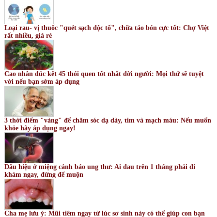
Loại rau- vị thuốc "quét sạch độc tố", chữa táo bón cực tốt: Chợ Việt
rất nhiều, giá rẻ
Cao nhân đúc kết 45 thói quen tốt nhất đời người: Mọi thứ sẽ tuyệt
vời nếu bạn sớm áp dụng
3 thời điểm "vàng" để chăm sóc dạ dày, tim và mạch máu: Nếu muốn
khỏe hãy áp dụng ngay!
Dấu hiệu ở miệng cảnh báo ung thư: Ai đau trên 1 tháng phải đi
khám ngay, đừng để muộn
Cha mẹ lưu ý: Mũi tiêm ngay từ lúc sơ sinh này có thể giúp con bạn