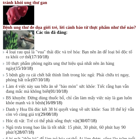
tránh khỏi ung thư gan
Bệnh ung thư đe dọa giới trẻ, lời cảnh báo từ thực phẩm như thế nào?
Các tin đã đăng:
4 loại rau quả là "vua" thải độc và trẻ hóa: Bạn nên ăn để loại bỏ độc tố
ra khỏi cơ thể
(17/10/18)
10 thực phẩm phòng ngừa ung thư hiệu quả nhất nên ăn hàng
ngày
(15/10/18)
5 bệnh gây ra cái chết bất thình lình trong lúc ngủ: Phải chữa trị ngay,
phòng bất trắc
(07/10/18)
Làm 4 việc này sau bữa ăn sẽ "bào mòn" sức khỏe: Tiếc rằng bạn vẫn
đang mắc mà không biết
(01/10/18)
BS khuyên: Đừng dùng thuốc bổ, chỉ cần làm mấy việc này là gan luôn
khỏe mạnh và ít bệnh
(16/09/18)
Danh y Hoa Đà đúc kết 38 bí quyết vàng về sức khỏe: Sau 18 thế kỷ vẫn
còn vô cùng giá trị
(29/08/18)
Hóc dị vật: Trẻ có thể phải sống thực vật
(30/07/18)
Ngủ trưa trong bao lâu là tốt nhất: 15 phút, 30 phút, 60 phút hay 90
phút?
(28/07/18)
6 bí mật "thần kỳ" để làm trẻ hóa cơ thể: Ai làm được, sống lâu trăm tuổi