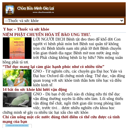
Y học
»
Thuốc và sức khỏe
NIỆM PHẬT CHUYỂN HÓA TẾ BÀO UNG THƯ.
LỜI NGƯỜI DỊCH Bệnh tật đeo theo để khổ đời Con
người vì bệnh phải mòn hơi Bệnh xui quân tử không
tròn chí Bệnh khiến nam nhi phải lỡ thời Bệnh chuyển
trần gian thành địa ngục Bệnh mờ non nước áng mây
trời Phải chăng không bệnh là hy hữu? Nên mộng xuân
hồng phải tả tơi.
“Thể dục mang lại cảm giác hạnh phúc như có nhiều tiền”
GNO - Từ nghiên cứu, các chuyên gia Đại học Yale và
Đại học Oxford đã chứng minh rằng: Thể dục, vận động
quan trọng với sức khỏe tinh thần hơn tiền bạc và điều
kiện kinh tế.
14 bất ổn sức khỏe khi lười vận động
GNO - Dù bạn ở độ tuổi nào đi chăng nữa thì thể dục
vận động thường xuyên là điều nên làm. Lối sống thiếu
vận động thể chất, ngồi thời gian dài trong phòng làm
việc, trước tivi... được nhiều nghiên cứu khoa học
chứng minh sẽ gây ra nhiều tác hại xấu cho sức khỏe.
Chỉ cần uống một cốc nước đúng thời điểm có thể cứu được cả tính
mạng của bạn