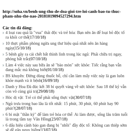
http://soha.vn/benh-ung-thu-de-doa-gioi-tre-loi-canh-bao-tu-thuc-
pham-nhu-the-nao-20181019094527294.htm
Các tin đã đăng:
4 loại rau quả là "vua" thải độc và trẻ hóa: Bạn nên ăn để loại bỏ độc tố
ra khỏi cơ thể
(17/10/18)
10 thực phẩm phòng ngừa ung thư hiệu quả nhất nên ăn hàng
ngày
(15/10/18)
5 bệnh gây ra cái chết bất thình lình trong lúc ngủ: Phải chữa trị ngay,
phòng bất trắc
(07/10/18)
Làm 4 việc này sau bữa ăn sẽ "bào mòn" sức khỏe: Tiếc rằng bạn vẫn
đang mắc mà không biết
(01/10/18)
BS khuyên: Đừng dùng thuốc bổ, chỉ cần làm mấy việc này là gan luôn
khỏe mạnh và ít bệnh
(16/09/18)
Danh y Hoa Đà đúc kết 38 bí quyết vàng về sức khỏe: Sau 18 thế kỷ vẫn
còn vô cùng giá trị
(29/08/18)
Hóc dị vật: Trẻ có thể phải sống thực vật
(30/07/18)
Ngủ trưa trong bao lâu là tốt nhất: 15 phút, 30 phút, 60 phút hay 90
phút?
(28/07/18)
6 bí mật "thần kỳ" để làm trẻ hóa cơ thể: Ai làm được, sống lâu trăm tuổi
là trong tầm tay Vân Hồng
(23/07/18)
6 dấu hiệu cảnh báo gan đang bị "nhồi" đầy độc tố: Không can thiệp sớm
sẽ dễ gặp nguy hiểm
(13/07/18)