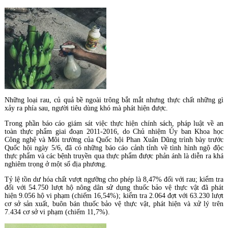
Những loại rau, củ quả bề ngoài trông bắt mắt nhưng thực chất những gì
xảy ra phía sau, người tiêu dùng khó mà phát hiện được.
Trong phần báo cáo giám sát việc thực hiện chính sách, pháp luật về an
toàn thực phẩm giai đoạn 2011-2016, do Chủ nhiệm Ủy ban Khoa học
Công nghệ và Môi trường của Quốc hội Phan Xuân Dũng trình bày trước
Quốc hội ngày 5/6, đã có những báo cáo cảnh tỉnh về tình hình ngộ độc
thực phẩm và các bệnh truyền qua thực phẩm được phản ánh là diễn ra khá
nghiêm trọng ở một số địa phương.
Tỷ lệ tồn dư hóa chất vượt ngưỡng cho phép là 8,47% đối với rau; kiểm tra
đối với 54.750 lượt hộ nông dân sử dụng thuốc bảo vệ thực vật đã phát
hiện 9.056 hộ vi phạm (chiếm 16,54%); kiểm tra 2.064 đợt với 63.230 lượt
cơ sở sản xuất, buôn bán thuốc bảo vệ thực vật, phát hiện và xử lý trên
7.434 cơ sở vi phạm (chiếm 11,7%).