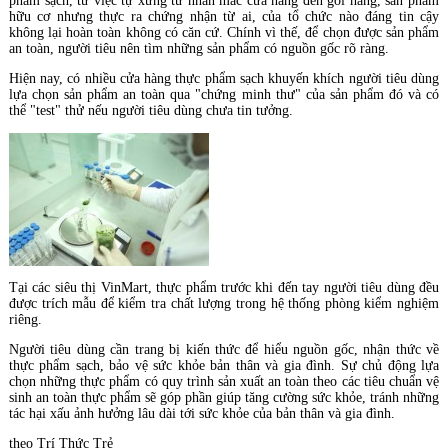
phẩm sạch, từ việc tự xưng từ nhãn mác cửa hàng đến gói hàng, sản phẩm
hữu cơ nhưng thực ra chứng nhận từ ai, của tổ chức nào đáng tin cậy
không lại hoàn toàn không có căn cứ. Chính vì thế, để chọn được sản phẩm
an toàn, người tiêu nên tìm những sản phẩm có nguồn gốc rõ ràng.
Hiện nay, có nhiều cửa hàng thực phẩm sạch khuyến khích người tiêu dùng
lựa chọn sản phẩm an toàn qua "chứng minh thư" của sản phẩm đó và có
thể "test" thử nếu người tiêu dùng chưa tin tưởng.
Tại các siêu thị VinMart, thực phẩm trước khi đến tay người tiêu dùng đều
được trích mẫu để kiểm tra chất lượng trong hệ thống phòng kiểm nghiệm
riêng.
Người tiêu dùng cần trang bị kiến thức để hiểu nguồn gốc, nhận thức về
thực phẩm sạch, bảo vệ sức khỏe bản thân và gia đình. Sự chủ động lựa
chọn những thực phẩm có quy trình sản xuất an toàn theo các tiêu chuẩn vệ
sinh an toàn thực phẩm sẽ góp phần giúp tăng cường sức khỏe, tránh những
tác hại xấu ảnh hưởng lâu dài tới sức khỏe của bản thân và gia đình.
theo
Trí Thức Trẻ