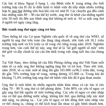
Các bác sĩ khoa Ngoại ổ bụng 1, của Bệnh viện K trung ương cho biết
trường hợp của H chỉ là điển hình vì bệnh viện đã tiếp nhận nhiều trường
hợp bị
ung thư
đường tiêu hoá khi còn trẻ như H. Các chuyên gia đều cảnh
báo những năm 89 – 90 của thế kỷ trước, ung thư là bệnh của những người
trên 50 tuổi thì đến nay bệnh ung thư không từ một ai. Số ca mắc ung thư
ở người trẻ ngày càng tăng.
Bức tranh ung thư ngày càng trẻ hóa
Theo thống kê của Cơ quan Nghiên cứu quốc tế về ung thư của WHO, số
người bị ung thư trên toàn cầu đang tăng nhanh, ước tính với 18,1 triệu
trường hợp mới và 9,6 triệu ca tử vong chỉ riêng trong năm 2018. Nghiêm
trọng hơn, vào cuối thế kỷ này, ung thư sẽ là "kẻ giết người số một" trên
thế giới và đây chính là rào cản lớn nhất trong việc tăng tuổi thọ của chúng
ta.
Tại Việt Nam, theo thống kê của Hội Phòng chống ung thư Việt Nam mỗi
năm số ca mắc ung thư không ngừng tăng lên và trẻ hoá. Theo ước tính,
năm 2018, số ca mắc mới sẽ tăng lên gần 165.000 ca/96,5 triệu dân, trong
đó gần 70% trường hợp tử vong, tương đương 115.000 ca. Trong khi đó
khoảng 71,4% trường hợp ung thư tới bệnh viện khi đã ở giai đoạn muộn.
Ung thư là một bệnh do nhiều nguyên nhân khác nhau và các bác sĩ cho
rằng 70 – 80 % ung thư có thể phòng được. Trên 80% các yếu tố nguy cơ
gây ung thư bắt nguồn từ môi trường sống. Các yếu tố nguy cơ xâm nhập
vào cơ thể qua đường nước uống, không khí thở, qua đường tiếp xúc như
ánh sáng, tia phóng xạ... Các yếu tố nguy cơ khi đồng thời xâm nhập vào
cơ thể chúng ta, chúng có thể kích hoạt lẫn nhau và gây bệnh nhanh hơn,