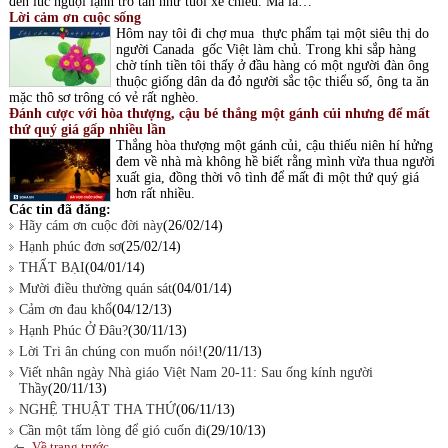
đến lúc nguội lạnh tro tàn như tuổi xế chiều. Mà là…
Lời cảm ơn cuộc sống
Hôm nay tôi đi chợ mua thực phẩm tại một siêu thị do
người Canada gốc Việt làm chủ. Trong khi sắp hàng
chờ tính tiền tôi thấy ở đầu hàng có một người đàn ông
thuộc giống dân da đỏ người sắc tộc thiểu số, ông ta ăn
mặc thô sơ trông có vẻ rất nghèo.
Đánh cược với hòa thượng, cậu bé thắng một gánh củi nhưng để mất
thứ quý giá gấp nhiều lần
Thắng hòa thượng một gánh củi, cậu thiếu niên hí hửng
đem về nhà mà không hề biết rằng mình vừa thua người
xuất gia, đồng thời vô tình để mất đi một thứ quý giá
hơn rất nhiều.
Các tin đã đăng:
Hãy cám ơn cuộc đời này
(26/02/14)
Hạnh phúc đơn sơ
(25/02/14)
THẤT BẠI
(04/01/14)
Mười điều thường quán sát
(04/01/14)
Cảm ơn đau khổ
(04/12/13)
Hạnh Phúc Ở Đâu?
(30/11/13)
Lời Tri ân chúng con muốn nói!
(20/11/13)
Viết nhân ngày Nhà giáo Việt Nam 20-11: Sau ống kính người
Thầy
(20/11/13)
NGHỆ THUẬT THA THỨ
(06/11/13)
Cần một tấm lòng để gió cuốn đi
(29/10/13)
Về trang trước