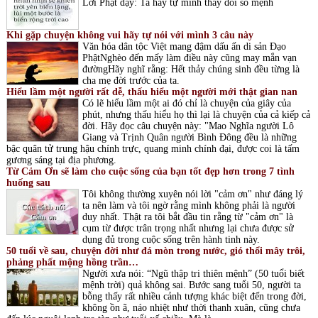
Lời Phật dạy: Ta hãy tự mình thay đổi số mệnh
Khi gặp chuyện không vui hãy tự nói với mình 3 câu này
Văn hóa dân tộc Việt mang đậm dấu ấn di sản Đạo
PhậtNghèo đến mấy làm điều này cũng may mắn vạn
đườngHãy nghĩ rằng: Hết thảy chúng sinh đều từng là
cha mẹ đời trước của ta.
Hiểu lầm một người rất dễ, thấu hiểu một người mới thật gian nan
Có lẽ hiểu lầm một ai đó chỉ là chuyện của giây của
phút, nhưng thấu hiểu họ thì lại là chuyện của cả kiếp cả
đời. Hãy đọc câu chuyện này: "Mao Nghĩa người Lô
Giang và Trịnh Quân người Bình Đông đều là những
bậc quân tử trung hậu chính trực, quang minh chính đại, được coi là tấm
gương sáng tại địa phương.
Từ Cảm Ơn sẽ làm cho cuộc sống của bạn tốt đẹp hơn trong 7 tình
huống sau
Tôi không thường xuyên nói lời "cảm ơn" như đáng lý
ta nên làm và tôi ngờ rằng mình không phải là người
duy nhất. Thật ra tôi bắt đầu tin rằng từ "cảm ơn" là
cụm từ được trân trọng nhất nhưng lại chưa được sử
dụng đủ trong cuộc sống trên hành tinh này.
50 tuổi về sau, chuyện đời như đá mòn trong nước, gió thổi mây trôi,
phảng phất mộng hồng trần…
Người xưa nói: “Ngũ thập tri thiên mệnh” (50 tuổi biết
mệnh trời) quả không sai. Bước sang tuổi 50, người ta
bỗng thấy rất nhiều cảnh tượng khác biệt đến trong đời,
không ồn ã, náo nhiệt như thời thanh xuân, cũng chưa