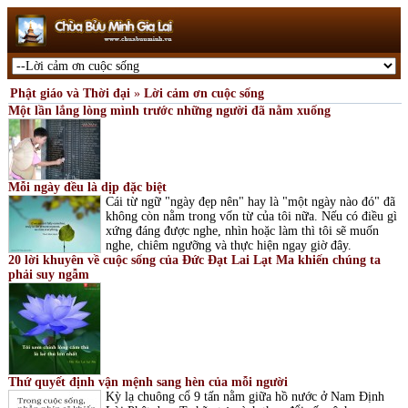
Phật giáo và Thời đại
»
Lời cảm ơn cuộc sống
Một lần lắng lòng mình trước những người đã nằm xuống
Mỗi ngày đều là dịp đặc biệt
Cái từ ngữ "ngày đẹp nên" hay là "một ngày nào đó" đã
không còn nằm trong vốn từ của tôi nữa. Nếu có điều gì
xứng đáng được nghe, nhìn hoặc làm thì tôi sẽ muốn
nghe, chiêm ngưỡng và thực hiện ngay giờ đây.
20 lời khuyên về cuộc sống của Đức Đạt Lai Lạt Ma khiến chúng ta
phải suy ngẫm
Thứ quyết định vận mệnh sang hèn của mỗi người
Kỳ lạ chuông cổ 9 tấn nằm giữa hồ nước ở Nam Định