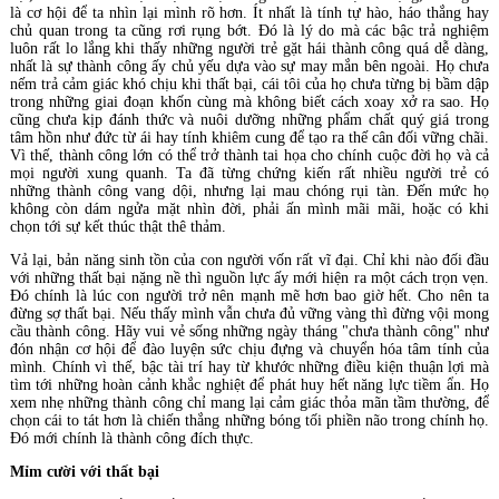
là cơ hội để ta nhìn lại mình rõ hơn. Ít nhất là tính tự hào, háo thắng hay
chủ quan trong ta cũng rơi rụng bớt. Đó là lý do mà các bậc trả nghiệm
luôn rất lo lắng khi thấy những người trẻ gặt hái thành công quá dễ dàng,
nhất là sự thành công ấy chủ yếu dựa vào sự may mắn bên ngoài. Họ chưa
nếm trả cảm giác khó chịu khi thất bại, cái tôi của họ chưa từng bị bầm dập
trong những giai đoạn khốn cùng mà không biết cách xoay xở ra sao. Họ
cũng chưa kịp đánh thức và nuôi dưỡng những phẩm chất quý giá trong
tâm hồn như đức từ ái hay tính khiêm cung để tạo ra thế cân đối vững chãi.
Vì thế, thành công lớn có thể trở thành tai họa cho chính cuộc đời họ và cả
mọi người xung quanh. Ta đã từng chứng kiến rất nhiều người trẻ có
những thành công vang dội, nhưng lại mau chóng rụi tàn. Đến mức họ
không còn dám ngửa mặt nhìn đời, phải ấn mình mãi mãi, hoặc có khi
chọn tới sự kết thúc thật thê thảm.
Vả lại, bản năng sinh tồn của con người vốn rất vĩ đại. Chỉ khi nào đối đầu
với những thất bại nặng nề thì nguồn lực ấy mới hiện ra một cách trọn vẹn.
Đó chính là lúc con người trở nên mạnh mẽ hơn bao giờ hết. Cho nên ta
đừng sợ thất bại. Nếu thấy mình vẫn chưa đủ vững vàng thì đừng vội mong
cầu thành công. Hãy vui vẻ sống những ngày tháng "chưa thành công" như
đón nhận cơ hội để đào luyện sức chịu đựng và chuyển hóa tâm tính của
mình. Chính vì thế, bậc tài trí hay từ khước những điều kiện thuận lợi mà
tìm tới những hoàn cảnh khắc nghiệt để phát huy hết năng lực tiềm ẩn. Họ
xem nhẹ những thành công chỉ mang lại cảm giác thỏa mãn tầm thường, để
chọn cái to tát hơn là chiến thắng những bóng tối phiền não trong chính họ.
Đó mới chính là thành công đích thực.
Mỉm cười với thất bại