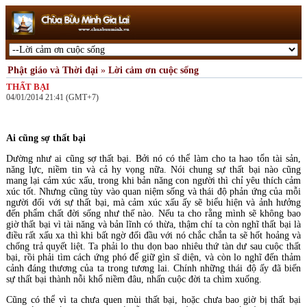
Phật giáo và Thời đại
»
Lời cảm ơn cuộc sống
THẤT BẠI
04/01/2014 21:41 (GMT+7)
Ai cũng sợ thất bại
Dường như ai cũng sợ thất bại. Bởi nó có thể làm cho ta hao tổn tài sản,
năng lực, niềm tin và cả hy vọng nữa. Nói chung sự thất bại nào cũng
mang lại cảm xúc xấu, trong khi bản năng con người thì chỉ yêu thích cảm
xúc tốt. Nhưng cũng tùy vào quan niệm sống và thái độ phản ứng của mỗi
người đối với sự thất bại, mà cảm xúc xấu ấy sẽ biểu hiện và ảnh hưởng
đến phẩm chất đời sống như thế nào. Nếu ta cho rằng mình sẽ không bao
giờ thất bại vì tài năng và bản lĩnh có thừa, thậm chí ta còn nghĩ thất bại là
điều rất xấu xa thì khi bất ngờ đối đầu với nó chắc chắn ta sẽ hốt hoảng và
chống trả quyết liệt. Ta phải lo thu dọn bao nhiêu thứ tàn dư sau cuộc thất
bại, rồi phải tìm cách ứng phó để giữ gìn sĩ diện, và còn lo nghĩ đến thảm
cảnh đáng thương của ta trong tương lai. Chính những thái độ ấy đã biến
sự thất bại thành nỗi khổ niềm đâu, nhấn cuộc đời ta chìm xuống.
Cũng có thể vì ta chưa quen mùi thất bại, hoặc chưa bao giờ bị thất bại