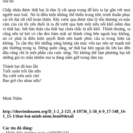
của nó.
Chấp nhận được thất bại là tâm lý rất quan trọng để kéo ta lại gần với mọi
người mọi loài. Nó là điều kiện không thể thiếu trong tiến trình thuần phục
cái tôi đạt tới chỗ hoàn thiện. Khi vược qua được tâm lý tổn thương và mặc
cảm của cái tôi yếu đuối là ta đã vượt qua hơn một nửa nổi khổ niềm đau
vì thất bại, bởi bản thân của thất bại chưa chắc là nỗi khổ. Thỉnh thoảng, ta
cũng nên tự hỏi có cần đeo bám mãi sự thành công bên ngoài hay không,
nó có phải là điều kiện quyết định nên hạnh phúc của ta trong hiện tại
không. Ta cần thu hồi những năng lượng tản mác vốn tạo nên sự mạnh mẽ
phi thường trong ta. Đừng quên rằng, sự thất bại bên ngoài dù lớn lao đến
đâu cũng chỉ là một phần của cuộc sống. Nó không thể làm phương hại tới
những giá trị mầu nhiệm mà ta đang nắm giữ trong tầm tay.
Thành bại đã bao lần
Tuổi xuân trôi lần nữa
Nụ cười trên môi chờ
Bao giờ cho nhau nữa?
Minh Niệm
http://thuvienhoasen.org/D_1-2_2-125_4-19736_5-50_6-9_17-548_14-
1_15-1/that-bai-minh-niem.html#detail
Các tin đã đăng:
Mười điều thường quán sát
(04/01/14)