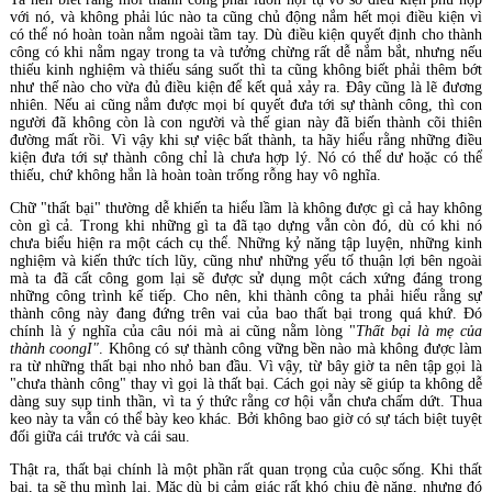
với nó, và không phải lúc nào ta cũng chủ động nắm hết mọi điều kiện vì
có thể nó hoàn toàn nằm ngoài tầm tay. Dù điều kiện quyết định cho thành
công có khi nằm ngay trong ta và tưởng chừng rất dễ nắm bắt, nhưng nếu
thiếu kinh nghiệm và thiếu sáng suốt thì ta cũng không biết phải thêm bớt
như thế nào cho vừa đủ điều kiện để kết quả xảy ra. Đây cũng là lẽ đương
nhiên. Nếu ai cũng nắm được mọi bí quyết đưa tới sự thành công, thì con
người đã không còn là con người và thế gian này đã biến thành cõi thiên
đường mất rồi. Vì vậy khi sự việc bất thành, ta hãy hiểu rằng những điều
kiện đưa tới sự thành công chỉ là chưa hợp lý. Nó có thể dư hoặc có thể
thiếu, chứ không hẳn là hoàn toàn trống rỗng hay vô nghĩa.
Chữ "thất bại" thường dễ khiến ta hiểu lầm là không được gì cả hay không
còn gì cả. Trong khi những gì ta đã tạo dựng vẫn còn đó, dù có khi nó
chưa biểu hiện ra một cách cụ thể. Những kỷ năng tập luyện, những kinh
nghiệm và kiến thức tích lũy, cũng như những yếu tố thuận lợi bên ngoài
mà ta đã cất công gom lại sẽ được sử dụng một cách xứng đáng trong
những công trình kế tiếp. Cho nên, khi thành công ta phải hiểu rằng sự
thành công này đang đứng trên vai của bao thất bại trong quá khứ. Đó
chính là ý nghĩa của câu nói mà ai cũng nằm lòng "
Thất bại là mẹ của
thành coongI"
. Không có sự thành công vững bền nào mà không được làm
ra từ những thất bại nho nhỏ ban đầu. Vì vậy, từ bây giờ ta nên tập gọi là
"chưa thành công" thay vì gọi là thất bại. Cách gọi này sẽ giúp ta không dễ
dàng suy sụp tinh thần, vì ta ý thức rằng cơ hội vẫn chưa chấm dứt. Thua
keo này ta vẫn có thể bày keo khác. Bởi không bao giờ có sự tách biệt tuyệt
đối giữa cái trước và cái sau.
Thật ra, thất bại chính là một phần rất quan trọng của cuộc sống. Khi thất
bại, ta sẽ thu mình lại. Mặc dù bị cảm giác rất khó chịu đè nặng, nhưng đó