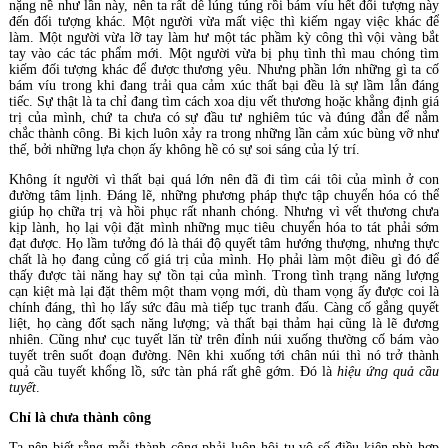
nặng nề như lần này, nên ta rất dễ lúng túng rồi bám víu hết đối tượng này
đến đối tượng khác. Một người vừa mất việc thì kiếm ngay việc khác để
làm. Một người vừa lỡ tay làm hư một tác phầm kỳ công thì vội vàng bắt
tay vào các tác phẩm mới. Một người vừa bị phụ tình thì mau chóng tìm
kiếm đối tượng khác để được thương yêu. Nhưng phần lớn những gì ta cố
bám víu trong khi đang trải qua cảm xúc thất bại đều là sự lầm lẫn đáng
tiếc. Sự thật là ta chỉ đang tìm cách xoa dịu vết thương hoặc khẳng định giá
trị của mình, chứ ta chưa có sự đầu tư nghiêm túc và đúng đắn để nắm
chắc thành công. Bi kịch luôn xảy ra trong những lần cảm xúc bùng vỡ như
thế, bởi những lựa chọn ấy không hề có sự soi sáng của lý trí.
Không ít người vì thất bại quá lớn nên đã đi tìm cái tôi của mình ở con
đường tâm lịnh. Đáng lẽ, những phương pháp thực tập chuyển hóa có thể
giúp họ chữa trị và hồi phục rất nhanh chóng. Nhưng vì vết thương chưa
kịp lành, họ lại vội đặt mình những mục tiêu chuyển hóa to tát phải sớm
đạt được. Họ lầm tưởng đó là thái độ quyết tâm hướng thượng, nhưng thực
chất là họ đang củng cố giá trị của mình. Họ phải làm một điều gì đó để
thấy được tài năng hay sự tồn tại của mình. Trong tình trạng năng lượng
cạn kiệt mà lại đặt thêm một tham vọng mới, dù tham vọng ấy được coi là
chính đáng, thì họ lấy sức đâu mà tiếp tục tranh đấu. Càng cố gắng quyết
liệt, họ càng đốt sạch năng lượng; và thất bại thảm hại cũng là lẽ đương
nhiên. Cũng như cục tuyết lăn từ trên đỉnh núi xuống thường cố bám vào
tuyết trên suốt đoạn đường. Nên khi xuống tới chân núi thì nó trở thành
quả cầu tuyết khổng lồ, sức tàn phá rất ghê gớm. Đó là
hiệu ứng quả cầu
tuyết
.
Chỉ là chưa thành công
Ta nên biết rằng mỗi thành công phải luôn hội tụ vô số điều kiện phù hợp