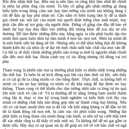
Khi đón nhận thất bại, điều mà ta nên làm và cũng khó làm nhất đó chính
là nhìn lại phản ứng của mình. Ta hãy cố gắng ghi nhận những gì đang
biểu hiện trong dòng cảm xúc hay tâm tướng của mình mà không dùng ý
chí để đàn áp hay phủ nhận nó. Cần nắm rõ hiện trạng tâm lý để ta đánh
giá chính xác nội lực của mình mà quyết định hứng chịu một mình, hay
phải cần đến sự trợ giúp của người thân. Đừng cố gắng che đậy để bảo vệ
danh dự hay hay dựa dẫm vào những đối tượng khác để xoa dịu sự tổn
thương. Để làm được những điều này, hằng ngày ta vần phải luyện tập cho
mình thói quen luôn nhìn lại tâm mình ở mọi lúc mọi nơi. Nhìn lại mình đã
là một bước tiến bộ đáng nể rồi. Nhưng nếu có thể nhìn bằng thái độ không
thành kiến thì cái nhìn ấy sẽ đạt tời mức thấu suốt bản chất của mọi vấn đề.
Có thể ta sẽ thấy chính những phiền não trong ta mới là nguyên nhân chính
dẫn đến mọi thất bại. Hoàn cảnh tuy có tác động nhưng chỉ đóng vai trò
phụ.
Tham vọng là phiền não mà ta thường phát hiện ra nhiều nhất trong những
lần thất bại. Ta luôn bị sự kích động quá lớn của tâm thức xã hội, nên thấy
ai có cái gì thì ta cũng muốn có cho bằng được. Thực chất, ta không biết rõ
mình có cần nó hay không và mình có đủ khả năng để đạt được nó hay
không. Tham cọng có thể khiến cho tâm tưởng nhồi nặn ra lòng tự tin quá
lớn một cách vô căn cứ. Và ta thường dễ bị năng lượng ham muốn thành
công lấn át, thay vì tìm kỹ trong kinh nghiệm và kiến thức tích lũy của
mình có những chất liệu nào đóng góp nên sự thành công hay không. Nếu
chỉ có cái ham muốn thôi mà ta đã vội vắt kiệt năng lượng ra để đầu tư thì
đó là hành động rất non nớt, bị cảm xúc chi phối trầm trọng. Những lần
phát hiện ra lòng tham của mình đang vận hành, ta nên nở nụ cười thật tươi
để xác nhận rằng ta đã thấy rõ mặt mũi nó. Ta không thể để nó gạt gẫm ta
được nữa. Hãy duy trì sự quan sát ấy để giúp nó trở về với bản chất vô ngã