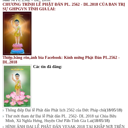
CHƯƠNG TRÌNH LỄ PHẬT ĐẢN PL. 2562 - DL.2018 CỦA BAN TRỊ
SỰ GHPGVN TỈNH GIA LAI:
Thiệp,băng rôn,ảnh bìa Facebook: Kính mừng Phật Đản PL.2562 -
DL.2018
Các tin đã đăng:
Thông điệp Đại lễ Phật đản Phật lịch 2562 của Đức Pháp chủ
(18/05/18)
Thư mời tham dự Đại lễ Phật đản PL. 2562- DL.2018 tại Chùa Bửu
Minh, Xã Nghĩa Hưng, Huyện Chư Păh-Tỉnh Gia Lai
(18/05/18)
HÌNH ẢNH ĐẠI LỄ PHẬT ĐẢN VESAK 2018 TẠI KHẮP NƠI TRÊN