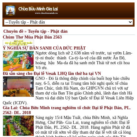
Chuyên đề
»
Tuyển tập - Phật đản
Chùm Thơ Mùa Phật Đản 2563
Ý NGHĨA SỰ ĐẢN SANH CỦA ĐỨC PHẬT
Ngược dòng lịch sử 2.638 năm về trước, tại vườn Lâm-
tỳ-ni thuộc thành Ca-tỳ-la-vệ của đất nước Ấn Độ,
hoàng hậu Ma-da đã hạ sanh một Thái tử nơi cội hoa
Vô ưu.
Đã sẵn sàng cho Đại lễ Vesak LHQ lần thứ ba tại VN
GNO - Đó là thông điệp chính của buổi họp báo chiều
nay, 6-5, diễn ra tại Trung tâm hội nghị quốc tế chùa
Tam Chúc, tỉnh Hà Nam, do GHPGVN chủ trì với sự
tham dự của Ban Tôn giáo Chính phủ, lãnh đạo tỉnh Hà
Nam và đại diện Uỷ ban Quốc tế Đại lễ Vesak Liên Hiệp
Quốc (ICDV).
Gia Lai: Chùa Bửu Minh trang nghiêm tổ chức Đại lễ Phật Đản, PL.
2562- DL. 2018
Sáng ngày 15/4 Mậu Tuất, chùa Bửu Minh, xã Nghĩa
Hưng, Chư Păh- Gia Lai, trang nghiêm tổ chức Đại lễ
Phật Đản, PL.2562- DL. 2018. Hàng nghìn Phật tử đã
có mặt từ rất sớm về đây tham dự đại lễ với tất cả lòng