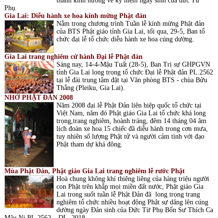
thành kính hướng về kỷ niệm ngày sinh của đức Từ
Phụ.
Gia Lai: Diễu hành xe hoa kính mừng Phật đản
Nằm trong chương trình Tuần lễ kính mừng Phật đản
của BTS Phật giáo tỉnh Gia Lai, tối qua, 29-5, Ban tổ
chức đại lễ tổ chức diễu hành xe hoa cúng dường.
Gia Lai trang nghiêm cử hành Đại lễ Phật đản
Sáng nay, 14-4-Mậu Tuất (28-5), Ban Trị sự GHPGVN
tỉnh Gia Lai long trọng tổ chức Đại lễ Phật đản PL.2562
tại lễ đài trung tâm đặt tại Văn phòng BTS - chùa Bửu
Thắng (Pleiku, Gia Lai).
NHỚ PHẬT ĐẢN 2008
Năm 2008 đại lễ Phật Đản liên hiệp quốc tổ chức tại
Việt Nam, năm đó Phật giáo Gia Lai tổ chức khá long
trọng,trang nghiêm, hoành tráng, đêm 14 tháng 04 âm
lịch đoàn xe hoa 15 chiếc đã diễu hành trong cơn mưa,
tuy nhiên số lượng Phật tử và người cảm tình với đạo
Phật tham dự khá đông.
Mùa Phật Đản, Phật giáo Gia Lai trang nghiêm lễ rước Phật
Hoà chung không khí thiêng liêng của hàng triệu người
con Phật trên khắp mọi miền đất nước, Phật giáo Gia
Lai trong suốt tuần lễ Phật Đản đã long trọng trang
nghiêm tổ chức nhiều hoạt động Phật sự dâng lên cúng
dường ngày Đản sinh của Đức Từ Phụ Bổn Sư Thích Ca
Mâu Ni PL.2562 – DL. 2018.