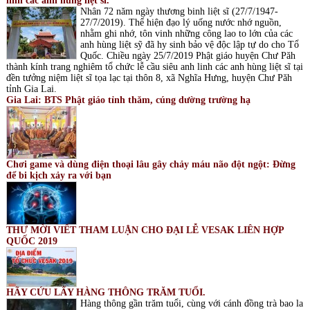
linh các anh hùng liệt sĩ.
Nhân 72 năm ngày thương binh liệt sĩ (27/7/1947-
27/7/2019). Thể hiện đạo lý uống nước nhớ nguồn,
nhằm ghi nhớ, tôn vinh những công lao to lớn của các
anh hùng liệt sỹ đã hy sinh bảo vệ độc lập tự do cho Tổ
Quốc. Chiều ngày 25/7/2019 Phật giáo huyện Chư Păh
thành kính trang nghiêm tổ chức lễ cầu siêu anh linh các anh hùng liệt sĩ tại
đền tưởng niệm liệt sĩ tọa lạc tại thôn 8, xã Nghĩa Hưng, huyện Chư Păh
tỉnh Gia Lai.
Gia Lai: BTS Phật giáo tỉnh thăm, cúng dường trường hạ
Chơi game và dùng điện thoại lâu gây chảy máu não đột ngột: Đừng
để bi kịch xảy ra với bạn
THƯ MỜI VIẾT THAM LUẬN CHO ĐẠI LỄ VESAK LIÊN HỢP
QUỐC 2019
HÃY CỨU LẤY HÀNG THÔNG TRĂM TUỔI.
Hàng thông gần trăm tuổi, cùng với cánh đồng trà bao la