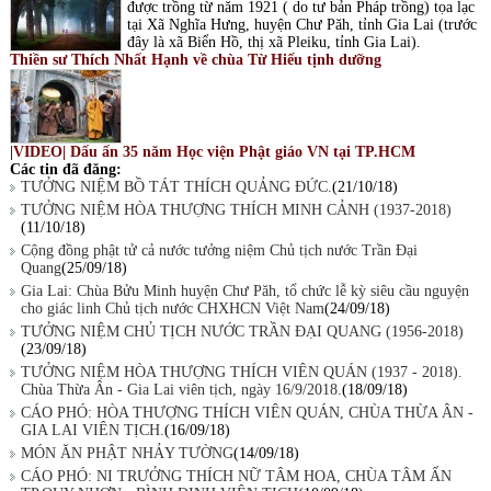
được trồng từ năm 1921 ( do tư bản Pháp trồng) tọa lạc
tại Xã Nghĩa Hưng, huyện Chư Păh, tỉnh Gia Lai (trước
đây là xã Biển Hồ, thị xã Pleiku, tỉnh Gia Lai).
Thiền sư Thích Nhất Hạnh về chùa Từ Hiếu tịnh dưỡng
|VIDEO| Dấu ấn 35 năm Học viện Phật giáo VN tại TP.HCM
Các tin đã đăng:
TƯỞNG NIỆM BỒ TÁT THÍCH QUẢNG ĐỨC.
(21/10/18)
TƯỞNG NIỆM HÒA THƯỢNG THÍCH MINH CẢNH (1937-2018)
(11/10/18)
Cộng đồng phật tử cả nước tưởng niệm Chủ tịch nước Trần Đại
Quang
(25/09/18)
Gia Lai: Chùa Bửu Minh huyện Chư Păh, tổ chức lễ kỳ siêu cầu nguyện
cho giác linh Chủ tịch nước CHXHCN Việt Nam
(24/09/18)
TƯỞNG NIỆM CHỦ TỊCH NƯỚC TRẦN ĐẠI QUANG (1956-2018)
(23/09/18)
TƯỞNG NIỆM HÒA THƯỢNG THÍCH VIÊN QUÁN (1937 - 2018).
Chùa Thừa Ân - Gia Lai viên tịch, ngày 16/9/2018.
(18/09/18)
CÁO PHÓ: HÒA THƯỢNG THÍCH VIÊN QUÁN, CHÙA THỪA ÂN -
GIA LAI VIÊN TỊCH.
(16/09/18)
MÓN ĂN PHẬT NHẢY TƯỜNG
(14/09/18)
CÁO PHÓ: NI TRƯỞNG THÍCH NỮ TÂM HOA, CHÙA TÂM ẤN