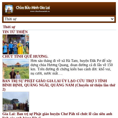
Thời sự
TIN TỪ THIỆN
CHÚT TÌNH QUÊ HƯƠNG.
Hơn sáu tháng đi về xã Hà Tam, huyện Đăk Pơ để xây
dựng chùa Hương Quang, đoạn đường cả đi lẫn về 150
km. Trên đường đi chứng kiến bao cảnh đời: khổ vui,
nụ cười, nước mắt….
BAN TRỊ SỰ PHẬT GIÁO GIA LAI ỦY LẠO CỨU TRỢ 3 TỈNH
BÌNH ĐỊNH, QUẢNG NGÃI, QUẢNG NAM (Chuyến từ thiện lần thứ
2)
Gia Lai: Ban trị sự Phật giáo huyện Chư Păh tổ chức lễ cầu siêu anh