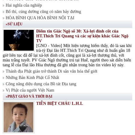
Hai nghĩa của nghiệp
Bố thí, cúng dường cũng có năm bảy đường
HÒA BÌNH QUA HÒA BÌNH NỘI TẠI
»SỬ LIỆU
Điểm tin Giác Ngộ số 30: Xá-lợi đỉnh cốt của
HT.Thích Trí Quang và các sự kiện khác Giác Ngộ
TV
[GNO - Video] Một hiện tượng hiếm thấy, đó là sau khi
trà-tỳ Đại lão HT.Thích Trí Quang như di huấn gần 18
giờ liên tục đã để lại xá-lợi đỉnh cốt, cũng gọi là xá-lợi thượng thủ, với
màu trắng tuyết. PV Giác Ngộ thường trú tại Huế, người theo sát diễn biến
tang lễ của Đại lão Hòa thượng đã ghi nhận trong bản tin video kỳ này.
Thánh địa Phật giáo trở thành Di sản văn hóa thế giới
Những Bản Kinh Phật Cổ Nhất
Công năng diệu dụng của Bồ tát Địa tạng
Vị Phật của người Việt Nam
»PHẬT GIÁO VÀ THỜI ĐẠI
TIỄN BIỆT CHÁU L.H.L