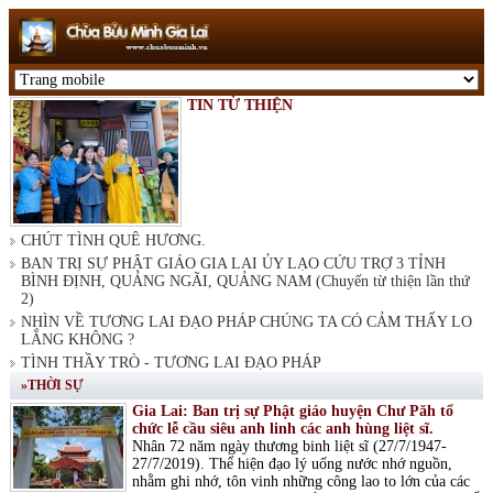
TIN TỪ THIỆN
CHÚT TÌNH QUÊ HƯƠNG.
BAN TRỊ SỰ PHẬT GIÁO GIA LAI ỦY LẠO CỨU TRỢ 3 TỈNH
BÌNH ĐỊNH, QUẢNG NGÃI, QUẢNG NAM (Chuyến từ thiện lần thứ
2)
NHÌN VỀ TƯƠNG LAI ĐẠO PHÁP CHÚNG TA CÓ CẢM THẤY LO
LẮNG KHÔNG ?
TÌNH THẦY TRÒ - TƯƠNG LAI ĐẠO PHÁP
»THỜI SỰ
Gia Lai: Ban trị sự Phật giáo huyện Chư Păh tổ
chức lễ cầu siêu anh linh các anh hùng liệt sĩ.
Nhân 72 năm ngày thương binh liệt sĩ (27/7/1947-
27/7/2019). Thể hiện đạo lý uống nước nhớ nguồn,
nhằm ghi nhớ, tôn vinh những công lao to lớn của các