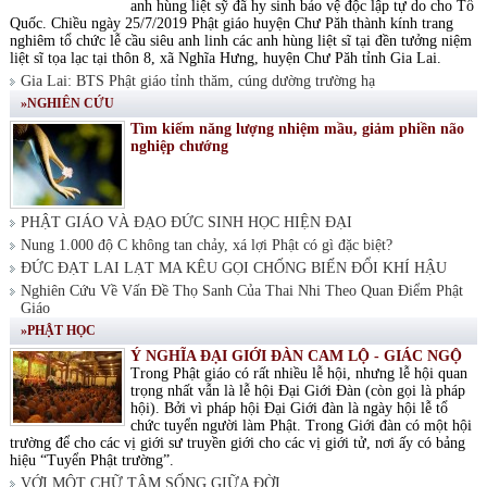
anh hùng liệt sỹ đã hy sinh bảo vệ độc lập tự do cho Tổ
Quốc. Chiều ngày 25/7/2019 Phật giáo huyện Chư Păh thành kính trang
nghiêm tổ chức lễ cầu siêu anh linh các anh hùng liệt sĩ tại đền tưởng niệm
liệt sĩ tọa lạc tại thôn 8, xã Nghĩa Hưng, huyện Chư Păh tỉnh Gia Lai.
Gia Lai: BTS Phật giáo tỉnh thăm, cúng dường trường hạ
»NGHIÊN CỨU
Tìm kiếm năng lượng nhiệm mầu, giảm phiền não
nghiệp chướng
PHẬT GIÁO VÀ ĐẠO ĐỨC SINH HỌC HIỆN ĐẠI
Nung 1.000 độ C không tan chảy, xá lợi Phật có gì đặc biệt?
ĐỨC ĐẠT LAI LẠT MA KÊU GỌI CHỐNG BIẾN ĐỔI KHÍ HẬU
Nghiên Cứu Về Vấn Đề Thọ Sanh Của Thai Nhi Theo Quan Điểm Phật
Giáo
»PHẬT HỌC
Ý NGHĨA ĐẠI GIỚI ĐÀN CAM LỘ - GIÁC NGỘ
Trong Phật giáo có rất nhiều lễ hội, nhưng lễ hội quan
trọng nhất vẫn là lễ hội Đại Giới Đàn (còn gọi là pháp
hội). Bởi vì pháp hội Đại Giới đàn là ngày hội lễ tổ
chức tuyển người làm Phật. Trong Giới đàn có một hội
trường để cho các vị giới sư truyền giới cho các vị giới tử, nơi ấy có bảng
hiệu “Tuyển Phật trường”.
VỚI MỘT CHỮ TÂM SỐNG GIỮA ĐỜI.