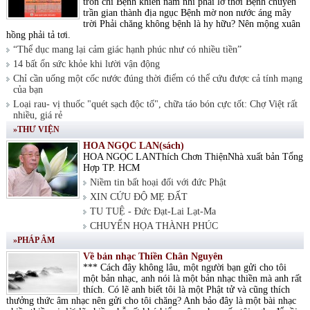
tròn chí Bệnh khiến nam nhi phải lỡ thời Bệnh chuyển
trần gian thành địa ngục Bệnh mờ non nước áng mây
trời Phải chăng không bệnh là hy hữu? Nên mộng xuân
hồng phải tả tơi.
“Thể dục mang lại cảm giác hạnh phúc như có nhiều tiền”
14 bất ổn sức khỏe khi lười vận động
Chỉ cần uống một cốc nước đúng thời điểm có thể cứu được cả tính mạng
của bạn
Loại rau- vị thuốc "quét sạch độc tố", chữa táo bón cực tốt: Chợ Việt rất
nhiều, giá rẻ
»THƯ VIỆN
HOA NGỌC LAN(sách)
HOA NGỌC LANThích Chơn ThiệnNhà xuất bản Tổng
Hợp TP. HCM
Niềm tin bất hoại đối với đức Phật
XIN CỨU ĐỘ MẸ ĐẤT
TU TUỆ - Đức Đạt-Lai Lạt-Ma
CHUYỂN HỌA THÀNH PHÚC
»PHÁP ÂM
Về bản nhạc Thiền Chân Nguyên
*** Cách đây không lâu, một người bạn gửi cho tôi
một bản nhạc, anh nói là một bản nhạc thiền mà anh rất
thích. Có lẽ anh biết tôi là một Phật tử và cũng thích
thưởng thức âm nhạc nên gửi cho tôi chăng? Anh bảo đây là một bài nhạc