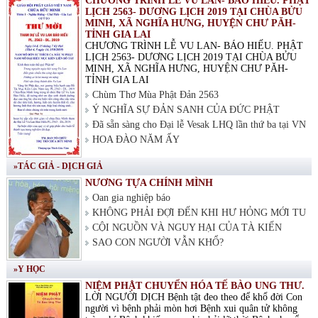
CHƯƠNG TRÌNH LỄ VU LAN- BÁO HIẾU. PHẬT
LỊCH 2563- DƯƠNG LỊCH 2019 TẠI CHÙA BỬU
MINH, XÃ NGHĨA HƯNG, HUYỆN CHƯ PĂH-
TỈNH GIA LAI
CHƯƠNG TRÌNH LỄ VU LAN- BÁO HIẾU. PHẬT
LỊCH 2563- DƯƠNG LỊCH 2019 TẠI CHÙA BỬU
MINH, XÃ NGHĨA HƯNG, HUYỆN CHƯ PĂH-
TỈNH GIA LAI
Chùm Thơ Mùa Phật Đản 2563
Ý NGHĨA SỰ ĐẢN SANH CỦA ĐỨC PHẬT
Đã sẵn sàng cho Đại lễ Vesak LHQ lần thứ ba tại VN
HOA ĐÀO NĂM ẤY
»TÁC GIẢ - DỊCH GIẢ
NƯƠNG TỰA CHÍNH MÌNH
Oan gia nghiệp báo
KHÔNG PHẢI ĐỢI ĐẾN KHI HƯ HỎNG MỚI TU
CỘI NGUỒN VÀ NGUY HẠI CỦA TÀ KIẾN
SAO CON NGƯỜI VẪN KHỔ?
»Y HỌC
NIỆM PHẬT CHUYỂN HÓA TẾ BÀO UNG THƯ.
LỜI NGƯỜI DỊCH Bệnh tật đeo theo để khổ đời Con
người vì bệnh phải mòn hơi Bệnh xui quân tử không