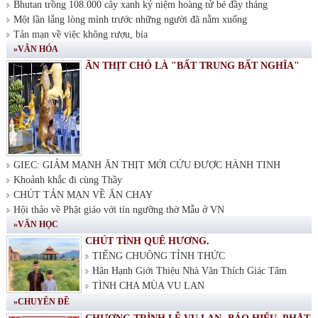
Bhutan trồng 108.000 cây xanh kỷ niệm hoàng tử bé đầy tháng
Một lần lắng lòng mình trước những người đã nằm xuống
Tản mạn về việc không rượu, bia
»VĂN HÓA
ĂN THỊT CHÓ LÀ "BẤT TRUNG BẤT NGHĨA"
GIEC: GIẢM MẠNH ĂN THỊT MỚI CỨU ĐƯỢC HÀNH TINH
Khoảnh khắc đi cùng Thầy
CHÚT TẢN MẠN VỀ ĂN CHAY
Hội thảo về Phật giáo với tín ngưỡng thờ Mẫu ở VN
»VĂN HỌC
CHÚT TÌNH QUÊ HƯƠNG.
TIẾNG CHUÔNG TỈNH THỨC
Hân Hạnh Giới Thiệu Nhà Văn Thích Giác Tâm
TÌNH CHA MÙA VU LAN
»CHUYÊN ĐỀ