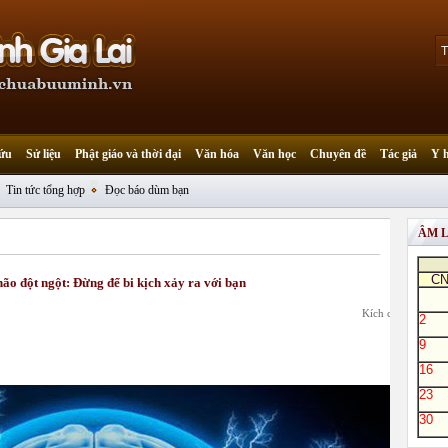
ứu
Sử liệu
Phật giáo và thời đại
Văn hóa
Văn học
Chuyên đề
Tác giả
Y 
Tin tức tổng hợp
Đọc báo dùm bạn
ÂM 
C
ão đột ngột: Đừng để bi kịch xảy ra với bạn
Kích cỡ chữ:
2
9
16
23
30