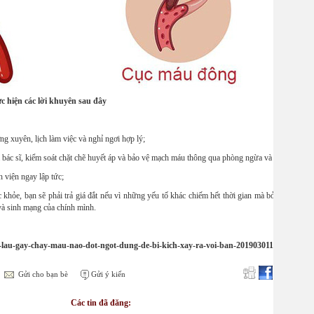
c hiện các lời khuyên sau đây
g xuyên, lịch làm việc và nghỉ ngơi hợp lý;
bác sĩ, kiểm soát chặt chẽ huyết áp và bảo vệ mạch máu thông qua phòng ngừa và điều trị;
 viện ngay lập tức;
 khỏe, bạn sẽ phải trả giá đắt nếu vì những yếu tố khác chiếm hết thời gian mà bỏ qua việc q
và sinh mạng của chính mình.
i-lau-gay-chay-mau-nao-dot-ngot-dung-de-bi-kich-xay-ra-voi-ban-20190301174556823.
Gửi cho bạn bè
Gửi ý kiến
Các tin đã đăng: