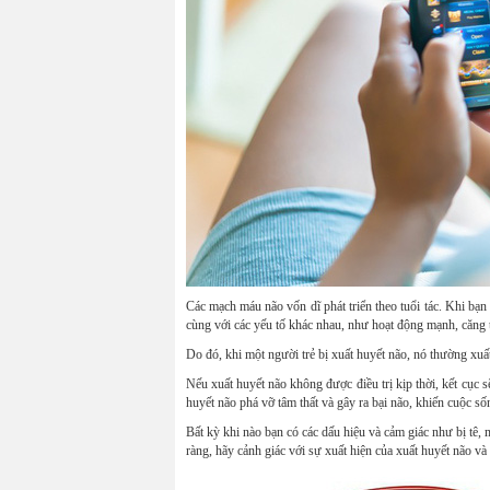
Các mạch máu não vốn dĩ phát triển theo tuổi tác. Khi bạ
cùng với các yếu tố khác nhau, như hoạt động mạnh, căng t
Do đó, khi một người trẻ bị xuất huyết não, nó thường xuấ
Nếu xuất huyết não không được điều trị kịp thời, kết cục 
huyết não phá vỡ tâm thất và gây ra bại não, khiến cuộc s
Bất kỳ khi nào bạn có các dấu hiệu và cảm giác như bị tê,
ràng, hãy cảnh giác với sự xuất hiện của xuất huyết não v