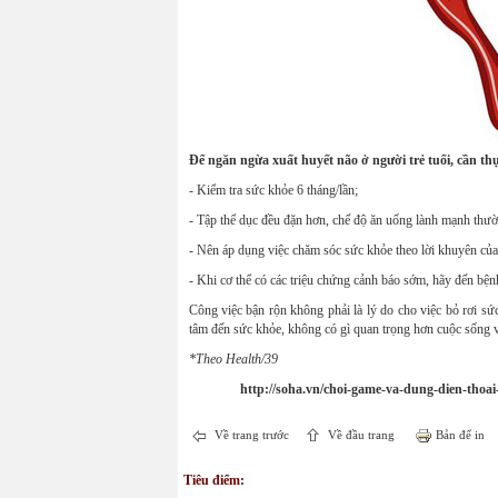
Để ngăn ngừa xuất huyết não ở người trẻ tuổi, cần thự
- Kiểm tra sức khỏe 6 tháng/lần;
- Tập thể dục đều đặn hơn, chế độ ăn uống lành mạnh thườn
- Nên áp dụng việc chăm sóc sức khỏe theo lời khuyên của 
- Khi cơ thể có các triệu chứng cảnh báo sớm, hãy đến bệnh
Công việc bận rộn không phải là lý do cho việc bỏ rơi sức
tâm đến sức khỏe, không có gì quan trọng hơn cuộc sống 
*Theo Health/39
http://soha.vn/choi-game-va-dung-dien-thoa
Về trang trước
Về đầu trang
Bản để in
Tiêu điểm: