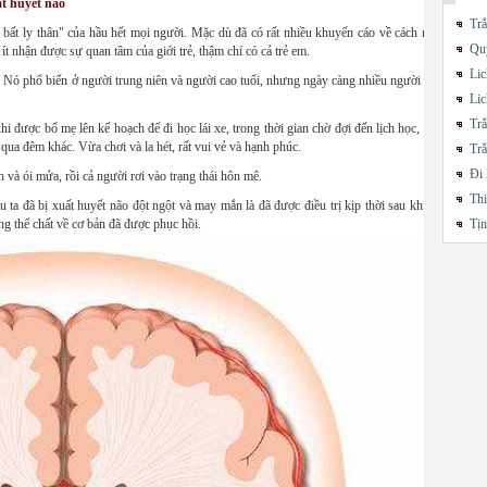
t huyết não
Trắ
 bất ly thân" của hầu hết mọi người. Mặc dù đã có rất nhiều khuyến cáo về cách mà chúng ta
Quy
t nhận được sự quan tâm của giới trẻ, thậm chí có cả trẻ em.
Lic
 Nó phổ biến ở người trung niên và người cao tuổi, nhưng ngày càng nhiều người trẻ tuổi cũng
Lic
Trắ
i được bố mẹ lên kế hoạch để đi học lái xe, trong thời gian chờ đợi đến lịch học, cậu đã chơi 
 qua đêm khác. Vừa chơi và la hét, rất vui vẻ và hạnh phúc.
Trắ
Đi 
 và ói mửa, rồi cả người rơi vào trạng thái hôn mê.
Thi
 ta đã bị xuất huyết não đột ngột và may mắn là đã được điều trị kịp thời sau khi được đưa 
g thể chất về cơ bản đã được phục hồi.
Tị