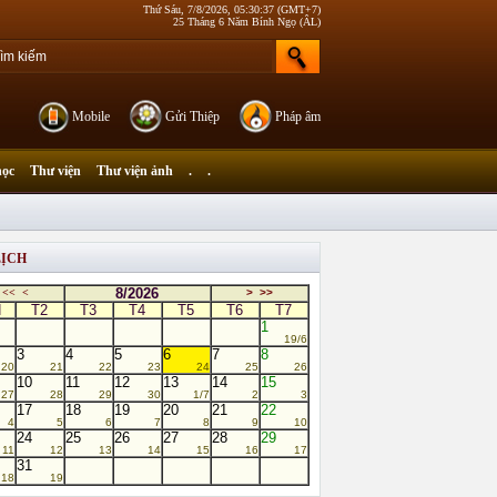
Thứ Sáu, 7/8/2026, 05:30:37 (GMT+7)
25 Tháng 6 Năm Bính Ngọ (ÂL)
Mobile
Gửi Thiệp
Pháp âm
học
Thư viện
Thư viện ảnh
.
.
LỊCH
8/2026
<<
<
>
>>
N
T2
T3
T4
T5
T6
T7
1
19/6
3
4
5
6
7
8
20
21
22
23
24
25
26
10
11
12
13
14
15
27
28
29
30
1/7
2
3
17
18
19
20
21
22
4
5
6
7
8
9
10
24
25
26
27
28
29
11
12
13
14
15
16
17
31
18
19