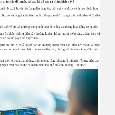
y máu não đột ngột, tại sao lại để xảy ra thảm kịch này?
ng niên bị xuất huyết não đang dần tăng lên, mỗi ngày lại được cảnh báo nhiều hơn.
h rằng có khoảng 2 triệu bệnh nhân đột quỵ mới ở Trung Quốc mỗi năm và 2 triệu người này 
ẻ tuổi và sự bất thường trong sinh hoạt, lối sống và những hoạt động công việc.
ọng sức khỏe, những điều này thường khiến những người trẻ bị căng thẳng, cảm xúc và không 
từ đó có thể gây xuất huyết não.
ười trẻ tuổi bị xuất huyết não do dị dạng mạch máu não. Hầu hết các dị tật mạch máu não là
 và tĩnh mạch não phải trơn tru và đều đặn, nhưng với lối sống thay đổi, mạch máu lâu dần
máu luôn ở trạng thái thông, mịn, mỏng, rộng khoảng 2 milimét. Nhưng nếu bạn duy trì các t
tật mạch máu não có thể có mạch máu não nhỏ chỉ còn khoảng 1 milimet.