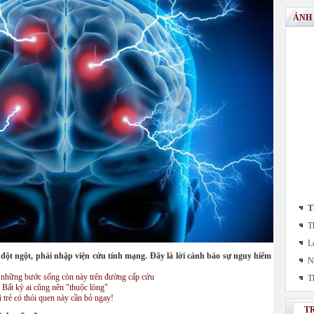
ẢNH
T
T
L
 đột ngột, phải nhập viện cứu tính mạng. Đây là lời cảnh báo sự nguy hiểm của thói q
N
ay những bước sống còn này trên đường cấp cứu
T
: Bất kỳ ai cũng nên "thuộc lòng"
 trẻ có thói quen này cần bỏ ngay!
T