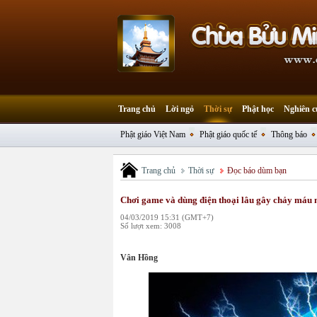
Trang chủ
Lời ngỏ
Thời sự
Phật học
Nghiên c
Phật giáo Việt Nam
Phật giáo quốc tế
Thông báo
Trang chủ
Thời sự
Đọc báo dùm bạn
Chơi game và dùng điện thoại lâu gây chảy máu n
04/03/2019 15:31 (GMT+7)
Số lượt xem: 3008
Vân Hồng