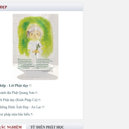
 ĐẸP
hiệp - Lời Phật dạy
hánh địa Phật Quang Sơn
ời Phật dạy (Kinh Pháp Cú)
uen
hững Hình Ảnh Đẹp - An Lạc
hư pháp mùa báo hiếu
RẮC NGHIỆM
TỪ ĐIỂN PHẬT HỌC