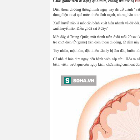
Chơi game trên di động quá mức, chàng trai trẻ bị
xuấ
Điện thoại di động thông minh ngày nay đã trở thành "vật
dụng điện thoại quá mức, thiếu lành mạnh, nhưng hầu như í
Xuất huyết não là một căn bệnh xuất hiện nhanh và dữ dội.
xuất huyết não. Điều gì đã sai ở đây?
Mới đây, ở Trung Quốc, một thanh niên ở độ tuổi 20 sau kh
trò chơi điện tử (game) trên điện thoại di động, từ đêm này
Tuy nhiên, một hôm, đột nhiên cậu ấy bị đau đầu, buồn nôn
Cả nhà tá hỏa đưa ngay đến bệnh viện cấp cứu. Hóa ra cậu
bệnh viện, vượt qua cơn nguy kịch, chức năng của hoạt độn