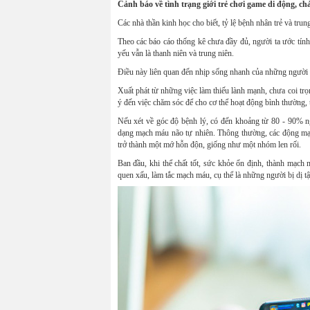
Cảnh báo về tình trạng giới trẻ chơi game di động, chả
Các nhà thần kinh học cho biết, tỷ lệ bệnh nhân trẻ và tru
Theo các báo cáo thống kê chưa đầy đủ, người ta ước tín
yếu vẫn là thanh niên và trung niên.
Điều này liên quan đến nhịp sống nhanh của những người tr
Xuất phát từ những việc làm thiếu lành mạnh, chưa coi tr
ý đến việc chăm sóc để cho cơ thể hoạt động bình thường, 
Nếu xét về góc độ bệnh lý, có đến khoảng từ 80 - 90% ng
dạng mạch máu não tự nhiên. Thông thường, các động mạch
trở thành một mớ hỗn độn, giống như một nhóm len rối.
Ban đầu, khi thể chất tốt, sức khỏe ổn định, thành mạch 
quen xấu, làm tắc mạch máu, cụ thể là những người bị dị 