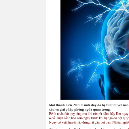
Một thanh niên 20 tuổi mới đây đã bị xuất huyết não
xấu và giải pháp phòng ngừa quan trọng.
Bệnh nhân đột quỵ tăng cao khi trời rét đậm, hãy làm ng
4 dấu hiệu cảnh báo sớm ngay trước khi bị ngã do đột quỵ
Nguy cơ xuất huyết não đứng rất gần với bạn: Nhiều người