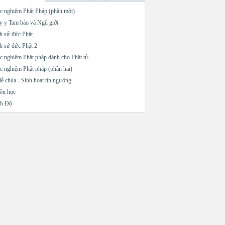
c nghiệm Phật Pháp (phần một)
 sử
 y Tam bảo và Ngũ giới
h sử đức Phật
 bị
h sử đức Phật 2
c nghiệm Phật pháp dành cho Phật tử
các
c nghiệm Phật pháp (phần hai)
lễ chùa - Sinh hoạt tín ngưỡng
ền học
vào
nh Độ