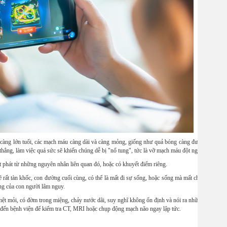
n càng lớn tuổi, các mạch máu càng dài và càng mỏng, giống như quả bóng càng được thổi giãn 
hẳng, làm việc quá sức sẽ khiến chúng dễ bị "nổ tung", tức là vỡ mạch máu đột ngột.
t phát từ những nguyên nhân liên quan đó, hoặc có khuyết điểm riêng.
sẽ rất tàn khốc, con đường cuối cùng, có thể là mất đi sự sống, hoặc sống mà mất chất lượng. X
ống của con người lâm nguy.
 mệt mỏi, có đờm trong miệng, chảy nước dãi, suy nghĩ không ổn định và nói ra những từ không
à đến bệnh viện để kiểm tra CT, MRI hoặc chụp động mạch não ngay lập tức.