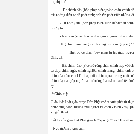
thọ thị khổ.
- Tứ chánh cần (bốn phép siêng năng chân chính để tinh 
trừ những điều ác đã phát sinh; tinh tấn phát triển những đi
- Tứ như ý túc (bốn phép thiền định để việc tu hành đượ
như ý túc.
- Ngũ căn (năm điều căn bản giúp người tu hành đạt chín
- Ngũ lực (năm năng lực để cùng ngũ căn giúp người tu h
- Thất bồ đề phần (bảy pháp tu tập giúp người tu hàn
định, xả.
- Bát chính đạo (8 con đường chân chính hợp với chân lý
tư duy, chính ngữ, chính nghiệp, chính mạng, chính tinh t
chính đạo được coi là pháp môn chính quan trọng nhất, nó
chính đạo là giúp người ta tu dưỡng thân tâm, cải thiện ho
tại.
* Giáo luật
Giáo luật Phật giáo được Đức Phật chế ra xuất phát từ thự
chức tăng đoàn, hướng mọi người tới chân - thiện - mỹ, phát 
và giải thoát.
Cốt lõi của giáo luật Phật giáo là “Ngũ giới” và “Thập thiện
- Ngũ giới là 5 giới cấm: