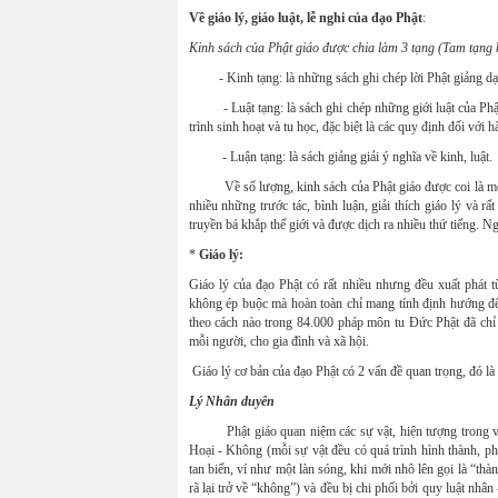
Về giáo lý, giáo luật, lễ nghi của đạo Phật
:
Kinh sách của Phật giáo được chia làm 3 tạng (Tam tạng k
- Kinh tạng: là những sách ghi chép lời Phật giảng dạy v
- Luật tạng: là sách ghi chép những giới luật của Phật c
trình sinh hoạt và tu học, đặc biệt là các quy định đối với h
- Luận tạng: là sách giảng giải ý nghĩa về kinh, luật.
Về số lượng, kinh sách của Phật giáo được coi là một kh
nhiều những trước tác, bình luận, giải thích giáo lý và rấ
truyền bá khắp thế giới và được dịch ra nhiều thứ tiếng. 
*
Giáo lý:
Giáo lý của đạo Phật có rất nhiều nhưng đều xuất phát t
không ép buộc mà hoàn toàn chỉ mang tính định hướng để 
theo cách nào trong 84.000 pháp môn tu Đức Phật đã chỉ 
mỗi người, cho gia đình và xã hội.
Giáo lý cơ bản của đạo Phật có 2 vấn đề quan trọng, đó l
Lý Nhân duyên
Phật giáo quan niệm các sự vật, hiện tượng trong vũ t
Hoại - Không (mỗi sự vật đều có quá trình hình thành, phát
tan biến, ví như một làn sóng, khi mới nhô lên gọi là “thàn
rã lại trở về “không”) và đều bị chi phối bởi quy luật nhâ