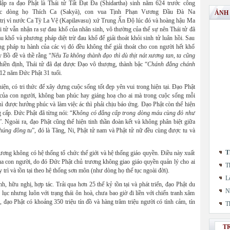
ập ra đạo Phật là Thái tử Tất Đạt Đa (Shidartha) sinh năm 624 trước công
ộc dòng họ Thích Ca (Sakyà), con vua Tịnh Phạn Vương Đầu Đà Na
ẢNH
trị vì nước Ca Tỳ La Vệ (Kapilavasu) xứ Trung Ấn Độ lúc đó và hoàng hậu Ma
tử vẫn nhận ra sự đau khổ của nhân sinh, vô thường của thế sự nên Thái tử đã
u khổ và phương pháp diệt trừ đau khổ để giải thoát khỏi sinh tử luân hồi. Sau
g pháp tu hành của các vị đó đều không thể giải thoát cho con người hết khổ
y Bồ đề và thề rằng “
Nếu Ta không thành đạo thì dù thịt nát xương tan, ta cũng
hiền định, Thái tử đã đạt được Đạo vô thượng, thành bậc “
Chánh đẳng chánh
 12 năm Đức Phật 31 tuổi.
ện, có tri thức để xây dựng cuộc sống tốt đẹp yên vui trong hiện tại. Đạo Phật
 của con người, không ban phúc hay giáng hoạ cho ai mà trong cuộc sống mỗi
thì được hưởng phúc và làm việc ác thì phải chịu báo ứng. Đạo Phật còn thể hiện
g cấp. Đức Phật đã từng nói: “
Không có đẳng cấp trong dòng máu cùng đỏ như
”. Ngoài ra, đạo Phật cũng thể hiện tinh thần đoàn kết và không phân biệt giữa
húng đồng tu
”, đó là Tăng, Ni, Phật tử nam và Phật tử nữ đều cùng được tu và
T
trương không có hệ thống tổ chức thế giới và hệ thống giáo quyền. Điều này xuất
a con người, do đó Đức Phật chủ trương không giao giáo quyền quản lý cho ai
T
 trì và tồn tại theo hệ thống sơn môn (như dòng họ thế tục ngoài đời).
L
h, hữu nghị, hợp tác. Trải qua hơn 25 thế kỷ tồn tại và phát triển, đạo Phật du
N
 lục nhưng luôn với trạng thái ôn hoà, chưa bao giờ đi liền với chiến tranh xâm
 đạo Phật có khoảng 350 triệu tín đồ và hàng trăm triệu người có tình cảm, tín
T
T