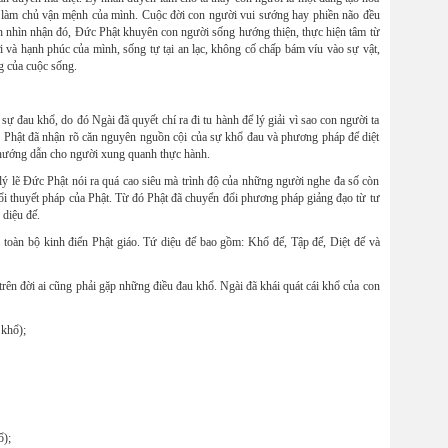
, làm chủ vận mệnh của mình. Cuộc đời con người vui sướng hay phiền não đều
ch nhìn nhận đó, Đức Phật khuyên con người sống hướng thiện, thực hiện tâm từ
i và hạnh phúc của mình, sống tự tại an lạc, không cố chấp bám víu vào sự vật,
g của cuộc sống.
sự đau khổ, do đó Ngài đã quyết chí ra đi tu hành để lý giải vì sao con người ta
ức Phật đã nhận rõ căn nguyên nguồn cội của sự khổ đau và phương pháp để diệt
 hướng dẫn cho người xung quanh thực hành.
ẽ Đức Phật nói ra quá cao siêu mà trình độ của những người nghe đa số còn
ổi thuyết pháp của Phật. Từ đó Phật đã chuyển đổi phương pháp giảng đạo từ tư
diệu đế.
g toàn bộ kinh điển Phật giáo. Tứ diệu đế bao gồm: Khổ đế, Tập đế, Diệt đế và
trên đời ai cũng phải gặp những điều đau khổ. Ngài đã khái quát cái khổ của con
 khổ);
ổ);