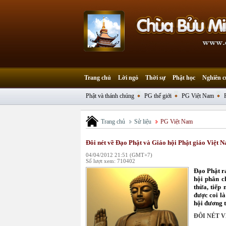
Trang chủ
Lời ngỏ
Thời sự
Phật học
Nghiên c
Phật và thánh chúng
PG thế giới
PG Việt Nam
Trang chủ
Sử liệu
PG Việt Nam
Đôi nét về Đạo Phật và Giáo hội Phật giáo Việt 
04/04/2012 21:51 (GMT+7)
Số lượt xem: 710402
Đạo Phật ra
hội phân c
thừa, tiếp 
được coi là
hội đương t
ĐÔI NÉT 