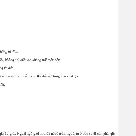
không tà dâm;
ều, không nói điều ác, không nói thêu dệt;
g tà kiến.
 quy định chi tiết và cụ thể đối với từng loại xuất gia.
 Ni:
10 giới. Ngoài ngũ giới như đã nói ở trên, người tu ở bậc Sa di còn phải giữ