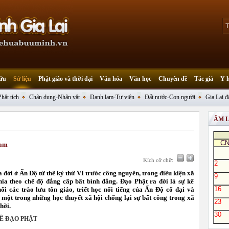
ứu
Sử liệu
Phật giáo và thời đại
Văn hóa
Văn học
Chuyên đề
Tác giả
Y 
Phật tích
Chân dung-Nhân vật
Danh lam-Tự viện
Đất nước-Con người
Gia Lai đ
ÂM 
C
Nam
Kích cỡ chữ:
2
 đời ở Ấn Độ từ thế kỷ thứ VI trước công nguyên, trong điều kiện xã
9
hia theo chế độ đẳng cấp bất bình đẳng. Đạo Phật ra đời là sự kế
16
nối các trào lưu tôn giáo, triết học nổi tiếng của Ấn Độ cổ đại và
 một trong những học thuyết xã hội chống lại sự bất công trong xã
23
hời.
30
VỀ ĐẠO PHẬT