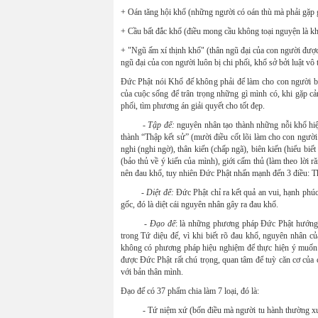
+ Oán tăng hội khổ (những người có oán thù mà phải gặp 
+ Cầu bất đắc khổ (điều mong cầu không toại nguyện là kh
+ "Ngũ ấm xí thịnh khổ" (thân ngũ đại của con người được
ngũ đại của con người luôn bị chi phối, khổ sở bởi luật vô 
Đức Phật nói Khổ đế không phải để làm cho con người buồ
của cuộc sống để trân trọng những gì mình có, khi gặp c
phối, tìm phương án giải quyết cho tốt đẹp.
- Tập đế:
nguyên nhân tạo thành những nỗi khổ hiệ
thành “Thập kết sử” (mười điều cốt lõi làm cho con người 
nghi (nghi ngờ), thân kiến (chấp ngã), biên kiến (hiểu bi
(bảo thủ về ý kiến của mình), giới cấm thủ (làm theo lời 
nên đau khổ, tuy nhiên Đức Phật nhấn mạnh đến 3 điều: Th
- Diệt đế:
Đức Phật chỉ ra kết quả an vui, hạnh phúc
gốc, đó là diệt cái nguyên nhân gây ra đau khổ.
- Đạo đế
: là những phương pháp Đức Phật hướng d
trong Tứ diệu đế, vì khi biết rõ đau khổ, nguyên nhân 
không có phương pháp hiệu nghiệm để thực hiện ý muốn 
được Đức Phật rất chú trọng, quan tâm để tuỳ căn cơ của
với bản thân mình.
Đạo đế có 37 phẩm chia làm 7 loại, đó là:
- Tứ niệm xứ (bốn điều mà người tu hành thường xuyên 