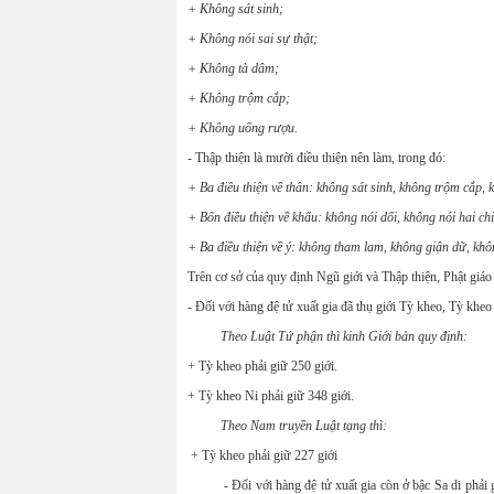
+ Không sát sinh;
+ Không nói sai sự thật;
+ Không tà dâm;
+ Không trộm cắp;
+ Không uống rượu.
- Thập thiện là mười điều thiện nên làm, trong đó:
+ Ba điều thiện về thân: không sát sinh, không trộm cắp, 
+ Bốn điều thiện về khẩu: không nói dối, không nói hai chi
+ Ba điều thiện về ý: không tham lam, không giận dữ, khôn
Trên cơ sở của quy định Ngũ giới và Thập thiện, Phật giáo đã
- Đối với hàng đệ tử xuất gia đã thụ giới Tỳ kheo, Tỳ kheo
Theo Luật Tứ phận thì kinh Giới bản quy định:
+ Tỳ kheo phải giữ 250 giới.
+ Tỳ kheo Ni phải giữ 348 giới.
Theo Nam truyền Luật tạng thì:
+ Tỳ kheo phải giữ 227 giới
- Đối với hàng đệ tử xuất gia còn ở bậc Sa di phải giữ 