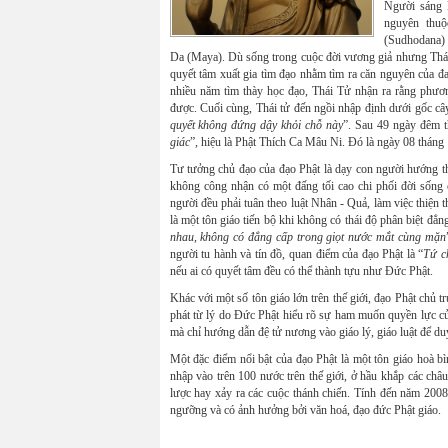
Người sáng l
nguyên thu
(Sudhodana) 
Da (Maya). Dù sống trong cuộc đời vương giả nhưng Thái 
quyết tâm xuất gia tìm đạo nhằm tìm ra căn nguyên của đa
nhiều năm tìm thày học đạo, Thái Tử nhận ra rằng phươn
được. Cuối cùng, Thái tử đến ngồi nhập định dưới gốc câ
quyết không đứng dậy khỏi chỗ này
”. Sau 49 ngày đêm t
giác
”, hiệu là Phật Thích Ca Mâu Ni. Đó là ngày 08 tháng
Tư tưởng chủ đạo của đạo Phật là dạy con người hướng thi
không công nhận có một đấng tối cao chi phối đời sống
người đều phải tuân theo luật Nhân - Quả, làm việc thiện 
là một tôn giáo tiến bộ khi không có thái độ phân biệt đẳn
nhau, không có đẳng cấp trong giọt nước mắt cùng mặn
người tu hành và tín đồ, quan điểm của đạo Phật là “
Tứ c
nếu ai có quyết tâm đều có thể thành tựu như Đức Phật.
Khác với một số tôn giáo lớn trên thế giới, đạo Phật chủ 
phát từ lý do Đức Phật hiểu rõ sự ham muốn quyền lực củ
mà chỉ hướng dẫn đệ tử nương vào giáo lý, giáo luật để duy
Một đặc điểm nổi bật của đạo Phật là một tôn giáo hoà bìn
nhập vào trên 100 nước trên thế giới, ở hầu khắp các châu
lược hay xảy ra các cuộc thánh chiến. Tính đến năm 2008,
ngưỡng và có ảnh hưởng bởi văn hoá, đạo đức Phật giáo.