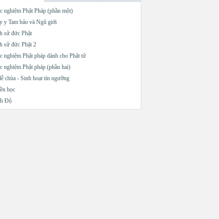
c nghiệm Phật Pháp (phần một)
 y Tam bảo và Ngũ giới
h sử đức Phật
h sử đức Phật 2
c nghiệm Phật pháp dành cho Phật tử
c nghiệm Phật pháp (phần hai)
lễ chùa - Sinh hoạt tín ngưỡng
ền học
nh Độ