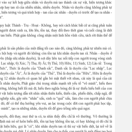
uỳ vào sự kết hợp giữa nhân và duyên mà tạo thành các sự vật, hiện tượng khác
hợp hay tan rã của nhiều nhân, nhiều duyên. Nhân và duyên cũng không phải tự
 hiện tượng và quá trình hợp - tan của các nhân - duyên có trước để tạo ra nhân -
i”.
y luật: Thành - Trụ - Hoại - Không, hay nói cách khác bất cứ ai cũng phải tuân
người được sinh ra, lớn lên, tồn tại, thay đổi theo thời gian và cuối cùng là diệt
 tan biến. Phật giáo không công nhận một linh hồn vĩnh cửu, tách rời thân thể để
 là sản phẩm của một đấng tối cao nào đó, càng không phải tự nhiên mà có.
n hội hợp và người đó không còn tồn tại khi nhân duyên tan rã. Nhân - duyên ở
n (thập nhị nhân duyên), là sợi dây liên tục nối tiếp con người trong vòng sinh
 Lục nhập; 6) Xúc; 7) Thụ; 8) Ái; 9) Thủ; 10) Hữu; 11) Sinh; 12) Lão tử. Trong
hức", Thức là duyên của "Danh sắc", Danh sắc là duyên của "Lục nhập", Lục
 duyên của "Ái", Ái là duyên của "Thủ", Thủ là duyên của "Hữu", Hữu là duyên
ng 12 nhân duyên có quan hệ gắn bó mật thiết với nhau, cái này là quả của cái
uỗi nhân duyên, Phật giáo chú trọng nhấn mạnh tới yếu tố “vô minh”, hiểu theo
ng, không biết lối mà đi; hiểu theo nghĩa bóng đó là sự thiếu hiểu biết của con
 vật hiện tượng dẫn tới nhìn nhận thiên kiến, thiển cận, phiến diện, chấp ngã, đề
n nghiệp xấu, gây nên “nhân” xấu, sinh ra “quả” xấu, làm cho con người phải chịu
đó, để có thể thụ hưởng yên vui, an lạc trong cuộc đời con người phải học tập,
ô minh”, tạo ra những nhân, duyên tốt để gieo trồng nên quả ngọt.
 đổi thay, mọi thứ ta có, ta nhìn thấy đều chỉ là vô thường. Vô thường là
ịnh mà nó sẽ luôn biến đổi, tồn tại hay không tồn tại, có hay không có đó chỉ là
 hiện hữu, gọi là "có"; khi nhân duyên tan rã thì sự vật biến diệt, lại trở về là
 duyên mà diệt. Lý nhân duyên làm cho ta thấy con người là một đấng tạo hoá