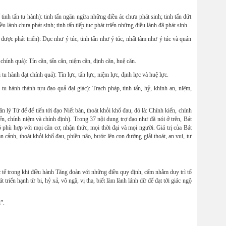
tấn tu hành): tinh tấn ngăn ngừa những điều ác chưa phát sinh; tinh tấn dứt
ều lành chưa phát sinh; tinh tấn tiếp tục phát triển những điều lành đã phát sinh.
c phát triển): Dục như ý túc, tinh tấn như ý túc, nhất tâm như ý túc và quán
h quả): Tín căn, tấn căn, niệm căn, định căn, huệ căn.
ành đạt chính quả): Tín lực, tấn lực, niệm lực, định lực và huệ lực.
h thành tựu đạo quả đại giác): Trạch pháp, tinh tấn, hỷ, khinh an, niệm,
 Tứ đế để tiến tới đạo Niết bàn, thoát khỏi khổ đau, đó là: Chính kiến, chính
iến, chính niệm và chính định). Trong 37 nội dung trợ đạo như đã nói ở trên, Bát
 phù hợp với mọi căn cơ, nhận thức, mọi thời đại và mọi người. Giá trị của Bát
àn cảnh, thoát khỏi khổ đau, phiền não, bước lên con đường giải thoát, an vui, tự
c tế trong khi điều hành Tăng đoàn với những điều quy định, cấm nhằm duy trì tổ
triển hạnh từ bi, hỷ xả, vô ngã, vị tha, biết làm lành lánh dữ để đạt tới giác ngộ
”.