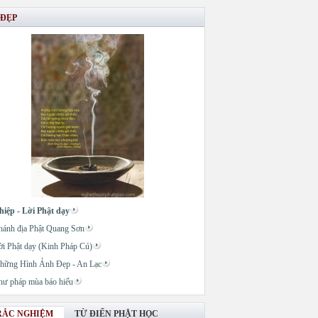
 ĐẸP
hiệp - Lời Phật dạy
hánh địa Phật Quang Sơn
ời Phật dạy (Kinh Pháp Cú)
hững Hình Ảnh Đẹp - An Lạc
hư pháp mùa báo hiếu
RẮC NGHIỆM
TỪ ĐIỂN PHẬT HỌC