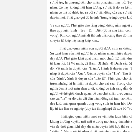
sự hỗ trợ, là phương tiện cho nhân phát sinh, nảy nở. T
nhau. Có hay không một hiện tượng, sự vật là do sự kết 
nhiên có mà nó được tạo ra bởi sự vận động của các sự vật,
duyên mới, Phật giáo gọi đó là tính “trùng trùng duyên khở
Về con người, Phật giáo cho rằng cũng không nằm ngoài qu
theo quy luật: Sinh - Trụ - Dị - Diệt (đó là chu trình con 
vong). Khi con người mất đi thì tinh thần cũng theo đó mà
chuyển từ kiếp này sang kiếp khác.
Phật giáo quan niệm con người được sinh ra không phải
Sự xuất hiện của một người là do nhiều nhân, nhiều duyê
đây được Phật giáo khái quát thành một chuỗi 12 nhân duyê
tử luân hồi: 1) Vô minh; 2) Hành; 3)Thức; 4) Danh sắc; 5)
đó, Vô minh là duyên của "Hành", Hành là duyên của "T
nhập là duyên của "Xúc", Xúc là duyên của "Thụ", Thụ là
của "Sinh", Sinh là duyên của "Lão tử". Phật giáo cho rằ
trước nhưng lại là nhân, là duyên cho cái sau. Trong ch
nghĩa đen là một màn đêm u tối, không có ánh sáng dẫn đườ
người về thế giới khách quan, về bản chất chân thực của sự
cao cái “Ta”, từ đó dẫn dắt đến hành động sai trái, tạo nê
đau khổ, mãi quẩn quanh trong vòng sinh tử luân hồi. Do 
lấy trí tuệ làm sự nghiệp (duy tuệ thị nghiệp) để xoá bỏ “v
Phật giáo quan niệm mọi sự vật luôn luôn biến chuyển,
không thường xuyên, mãi mãi ở trong một trạng thái nhất đ
vấn đề thời gian. Khi đầy đủ nhân duyên hội hợp thì sự vật
"không". Muôn vật từ nhân duyên mà sinh và cũng do nhân