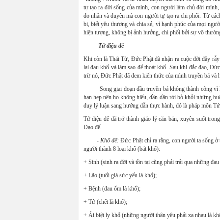
tự tạo ra đời sống của mình, con người làm chủ đời mình
do nhân và duyên mà con người tự tạo ra chi phối. Từ cá
bi, biết yêu thương và chia sẻ, vì hạnh phúc của mọi ngườ
hiện tượng, không bị ảnh hưởng, chi phối bởi sự vô thườn
Tứ diệu đế
Khi còn là Thái Tử, Đức Phật đã nhận ra cuộc đời đầy rẫy 
lại đau khổ và làm sao để thoát khổ. Sau khi đắc đạo, Đ
trừ nó, Đức Phật đã đem kiến thức của mình truyền bá và
Song giai đoạn đầu truyền bá không thành công vì lý l
hạn hẹp nên họ không hiểu, dần dần rời bỏ khỏi những bu
duy lý luận sang hướng dẫn thực hành, đó là pháp môn Tứ 
Tứ diệu đế đã trở thành giáo lý căn bản, xuyên suốt tron
Đạo đế.
- Khổ đế:
Đức Phật chỉ ra rằng, con người ta sống ở 
người thành 8 loại khổ (bát khổ):
+ Sinh (sinh ra đời và tồn tại cũng phải trải qua những đau
+ Lão (tuổi già sức yếu là khổ);
+ Bệnh (đau ốm là khổ);
+ Tử (chết là khổ);
+ Ái biệt ly khổ (những người thân yêu phải xa nhau là kh