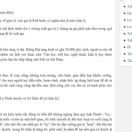
Trắ
inh điển):
Quy
Lic
ề giáo lý, còn gọi là Khế kinh, có nghĩa như là một chân lý.
Lic
hế định dành cho 2 chúng xuất gia và 2 chúng tại gia phải tuân theo trong quá
àng đệ tử xuất gia.
Trắ
Trắ
Đi 
o tàng vĩ đại. Riêng Đại tạng kinh có gần 10.000 pho sách, ngoài ra còn rất
Thi
t nhiều các lĩnh vực khác, như: Văn học, triết học, nghệ thuật, luân lý học được
Nguyên bản thì chép bằng chữ Pali và chữ Phạn.
Tị
ừ thực tế cuộc sống, không trừu tượng, siêu hình, giáo điều hay khiên cưỡng,
cho mọi người tuỳ điều kiện, hoàn cảnh, nhận thức áp dụng linh hoạt để dù tu
ra thì cuối cùng cũng đạt đến mục đích sống yên vui, ấm no và hạnh phúc cho
à Lý Nhân duyên và Tứ Diệu đế (4 chân lý).
rụ luôn luôn vận động và biến đổi không ngừng theo quy luật Thành - Trụ -
 triển và tồn tại một thời gian, rồi biến chuyển đi đến huỷ hoại và cuối cùng là
h”, khi nhô lên cao nhất gọi là “trụ”, khi hạ dần xuống gọi là “hoại”, đến khi tan
n - duyên, trong đó nhân là năng lực phát sinh, là mầm để tạo nên quả và duyên là