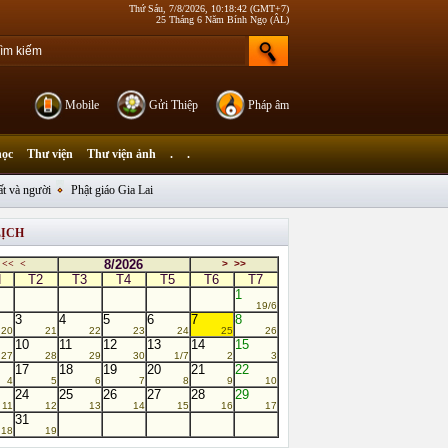
Thứ Sáu, 7/8/2026, 10:18:42 (GMT+7)
25 Tháng 6 Năm Bính Ngọ (ÂL)
Mobile
Gửi Thiệp
Pháp âm
học
Thư viện
Thư viện ảnh
.
.
ất và người
Phật giáo Gia Lai
LỊCH
8/2026
<<
<
>
>>
N
T2
T3
T4
T5
T6
T7
1
19/6
3
4
5
6
7
8
20
21
22
23
24
25
26
10
11
12
13
14
15
27
28
29
30
1/7
2
3
17
18
19
20
21
22
4
5
6
7
8
9
10
24
25
26
27
28
29
11
12
13
14
15
16
17
31
18
19