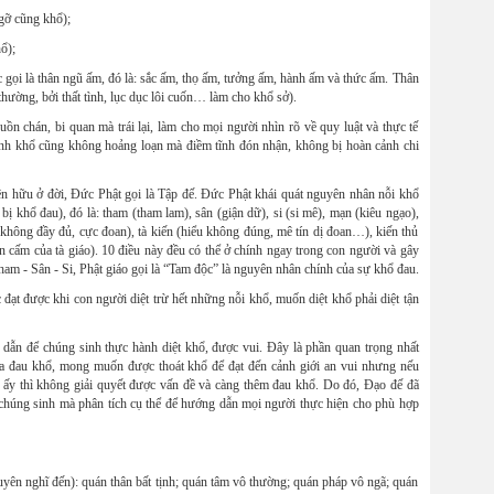
gỡ cũng khổ);
ổ);
 gọi là thân ngũ ấm, đó là: sắc ấm, thọ ấm, tưởng ấm, hành ấm và thức ấm. Thân
thường, bởi thất tình, lục dục lôi cuốn… làm cho khổ sở).
n chán, bi quan mà trái lại, làm cho mọi người nhìn rõ về quy luật và thực tế
ảnh khổ cũng không hoảng loạn mà điềm tĩnh đón nhận, không bị hoàn cảnh chi
n hữu ở đời, Đức Phật gọi là Tập đế. Đức Phật khái quát nguyên nhân nỗi khổ
bị khổ đau), đó là: tham (tham lam), sân (giận dữ), si (si mê), mạn (kiêu ngạo),
ết không đầy đủ, cực đoan), tà kiến (hiểu không đúng, mê tín dị đoan…), kiến thủ
răn cấm của tà giáo). 10 điều này đều có thể ở chính ngay trong con người và gây
am - Sân - Si, Phật giáo gọi là “Tam độc” là nguyên nhân chính của sự khổ đau.
 đạt được khi con người diệt trừ hết những nỗi khổ, muốn diệt khổ phải diệt tận
ẫn để chúng sinh thực hành diệt khổ, được vui. Đây là phần quan trọng nhất
của đau khổ, mong muốn được thoát khổ để đạt đến cảnh giới an vui nhưng nếu
ấy thì không giải quyết được vấn đề và càng thêm đau khổ. Do đó, Đạo đế đã
 chúng sinh mà phân tích cụ thể để hướng dẫn mọi người thực hiện cho phù hợp
nghĩ đến): quán thân bất tịnh; quán tâm vô thường; quán pháp vô ngã; quán