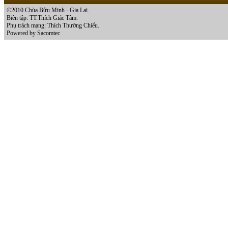
©2010 Chùa Bửu Minh - Gia Lai.
Biên tập: TT.Thích Giác Tâm.
Phụ trách mạng: Thích Thường Chiếu.
Powered by Sacomtec