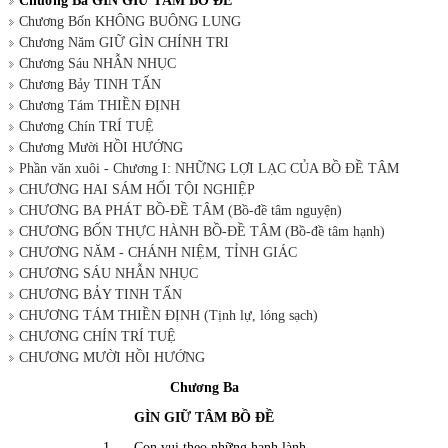
Chương Ba GÌN GIỮ TÂM BỒ ĐỀ
Chương Bốn KHÔNG BUÔNG LUNG
Chương Năm GIỮ GÌN CHÍNH TRI
Chương Sáu NHẪN NHỤC
Chương Bảy TINH TẤN
Chương Tám THIỀN ĐỊNH
Chương Chín TRÍ TUỆ
Chương Mười HỒI HƯỚNG
Phần văn xuôi - Chương I: NHỮNG LỢI LẠC CỦA BỒ ĐỀ TÂM
CHƯƠNG HAI SÁM HỐI TỘI NGHIỆP
CHƯƠNG BA PHÁT BỒ-ĐỀ TÂM (Bồ-đề tâm nguyện)
CHƯƠNG BỐN THỰC HÀNH BỒ-ĐỀ TÂM (Bồ-đề tâm hạnh)
CHƯƠNG NĂM - CHÁNH NIỆM, TỈNH GIÁC
CHƯƠNG SÁU NHẪN NHỤC
CHƯƠNG BẢY TINH TẤN
CHƯƠNG TÁM THIỀN ĐỊNH (Tịnh lự, lóng sạch)
CHƯƠNG CHÍN TRÍ TUỆ
CHƯƠNG MƯỜI HỒI HƯỚNG
Chương Ba
GÌN GIỮ TÂM BỒ ĐỀ
1.
Con vui theo những hạnh lành