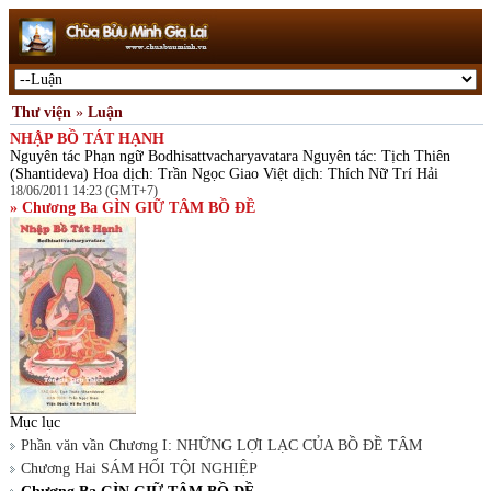
Thư viện
»
Luận
NHẬP BỒ TÁT HẠNH
Nguyên tác Phạn ngữ Bodhisattvacharyavatara Nguyên tác: Tịch Thiên
(Shantideva) Hoa dịch: Trần Ngọc Giao Việt dịch: Thích Nữ Trí Hải
18/06/2011 14:23 (GMT+7)
» Chương Ba GÌN GIỮ TÂM BỒ ĐỀ
Mục lục
Phần văn vần Chương I: NHỮNG LỢI LẠC CỦA BỒ ĐỀ TÂM
Chương Hai SÁM HỐI TỘI NGHIỆP