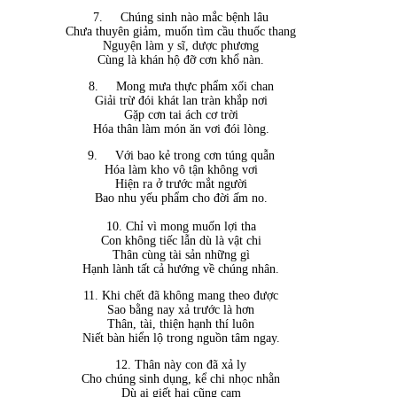
7.
Chúng sinh nào mắc bệnh lâu
Chưa thuyên giảm, muốn tìm cầu thuốc thang
Nguyện làm y sĩ, dược phương
Cùng là khán hộ đỡ cơn khổ nàn.
8.
Mong mưa thực phẩm xối chan
Giải trừ đói khát lan tràn khắp nơi
Gặp cơn tai ách cơ trời
Hóa thân làm món ăn vơi đói lòng.
9.
Với bao kẻ trong cơn túng quẫn
Hóa làm kho vô tận không vơi
Hiện ra ở trước mắt người
Bao nhu yếu phẩm cho đời ấm no.
10. Chỉ vì mong muốn lợi tha
Con không tiếc lẫn dù là vật chi
Thân cùng tài sản những gì
Hạnh lành tất cả hướng về chúng nhân.
11. Khi chết đã không mang theo được
Sao bằng nay xả trước là hơn
Thân, tài, thiện hạnh thí luôn
Niết bàn hiển lộ trong nguồn tâm ngay.
12. Thân này con đã xả ly
Cho chúng sinh dụng, kể chi nhọc nhằn
Dù ai giết hại cũng cam