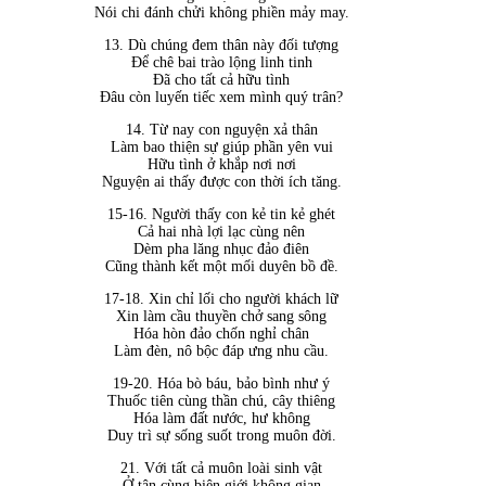
Nói chi đánh chửi không phiền mảy may.
13. Dù chúng đem thân này đối tượng
Để chê bai trào lộng linh tinh
Đã cho tất cả hữu tình
Đâu còn luyến tiếc xem mình quý trân?
14. Từ nay con nguyện xả thân
Làm bao thiện sự giúp phần yên vui
Hữu tình ở khắp nơi nơi
Nguyện ai thấy được con thời ích tăng.
15-16. Người thấy con kẻ tin kẻ ghét
Cả hai nhà lợi lạc cùng nên
Dèm pha lăng nhục đảo điên
Cũng thành kết một mối duyên bồ đề.
17-18. Xin chỉ lối cho người khách lữ
Xin làm cầu thuyền chở sang sông
Hóa hòn đảo chốn nghỉ chân
Làm đèn, nô bộc đáp ưng nhu cầu.
19-20. Hóa bò báu, bảo bình như ý
Thuốc tiên cùng thần chú, cây thiêng
Hóa làm đất nước, hư không
Duy trì sự sống suốt trong muôn đời.
21. Với tất cả muôn loài sinh vật
Ở tận cùng biên giới không gian