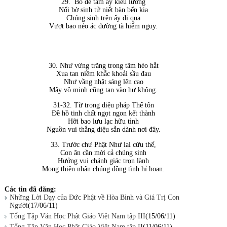
29.
Bồ đề tâm ấy kiều lương
Nối bờ sinh tử niết bàn bến kia
Chúng sinh trên ấy đi qua
Vượt bao nẻo ác đường tà hiểm nguy.
30.
Như vừng trăng trong tâm héo hắt
Xua tan niềm khắc khoải sầu đau
Như vầng nhật sáng lên cao
Mây vô minh cũng tan vào hư không.
31-32. Từ trong diệu pháp Thế tôn
Đề hồ tinh chất ngọt ngon kết thành
Hỡi bao lưu lạc hữu tình
Nguồn vui thắng diệu sẵn dành nơi đây.
33. Trước chư Phật Như lai cứu thế,
Con ân cần mời cả chúng sinh
Hưởng vui chánh giác trọn lành
Mong thiên nhân chúng đồng tình hỉ hoan.
Các tin đã đăng:
Những Lời Dạy của Ðức Phật về Hòa Bình và Giá Trị Con
Người
(17/06/11)
Tổng Tập Văn Học Phật Giáo Việt Nam tập III
(15/06/11)
Tổng Tập Văn Học Phật Giáo Việt Nam tập II
(11/06/11)