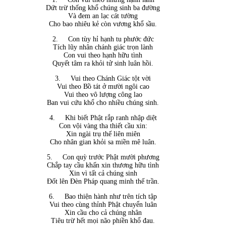
Dứt trừ thống khổ chúng sinh ba đường
Và đem an lạc cát tường
Cho bao nhiêu kẻ còn vương khổ sầu.
2.
Con tùy hỉ hạnh tu phước đức
Tích lũy nhân chánh giác trọn lành
Con vui theo hạnh hữu tình
Quyết tâm ra khỏi tử sinh luân hồi.
3.
Vui theo Chánh Giác tột vời
Vui theo Bồ tát ở mười ngôi cao
Vui theo vô lượng công lao
Ban vui cứu khổ cho nhiều chúng sinh.
4.
Khi biết Phật rắp ranh nhập diệt
Con vội vàng tha thiết cầu xin:
Xin ngài trụ thế liên miên
Cho nhân gian khỏi sa miền mê luân.
5.
Con quỳ trước Phật mười phương
Chắp tay cầu khấn xin thương hữu tình
Xin vì tất cả chúng sinh
Đốt lên Đèn Pháp quang minh thế trần.
6.
Bao thiện hành như trên tích tập
Vui theo cùng thỉnh Phật chuyển luân
Xin cầu cho cả chúng nhân
Tiêu trừ hết mọi não phiền khổ đau.