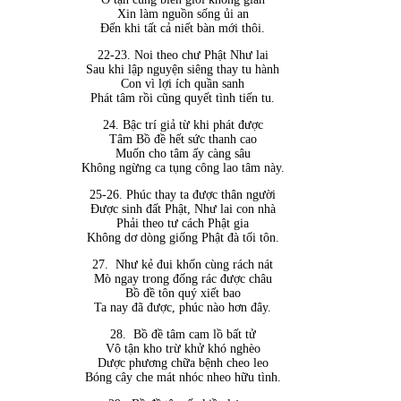
Xin làm nguồn sống ủi an
Đến khi tất cả niết bàn mới thôi.
22-23. Noi theo chư Phật Như lai
Sau khi lập nguyện siêng thay tu hành
Con vì lợi ích quần sanh
Phát tâm rồi cũng quyết tình tiến tu.
24. Bậc trí giả từ khi phát được
Tâm Bồ đề hết sức thanh cao
Muốn cho tâm ấy càng sâu
Không ngừng ca tụng công lao tâm này.
25-26. Phúc thay ta được thân người
Được sinh đất Phật, Như lai con nhà
Phải theo tư cách Phật gia
Không dơ dòng giống Phật đà tối tôn.
27.
Như kẻ đui khốn cùng rách nát
Mò ngay trong đống rác được châu
Bồ đề tôn quý xiết bao
Ta nay đã được, phúc nào hơn đây.
28.
Bồ đề tâm cam lồ bất tử
Vô tận kho trừ khử khó nghèo
Dược phương chữa bệnh cheo leo
Bóng cây che mát nhóc nheo hữu tình.