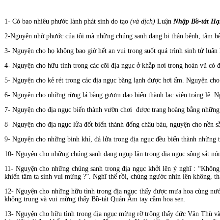
1- Có bao nhiêu phước lành phát sinh do tạo
(và dịch)
Luận
Nhập Bồ-tát H
2-Nguyện nhờ phước của tôi mà những chúng sanh đang bị thân bệnh, tâm bệ
3- Nguyện cho họ không bao giờ hết an vui trong suốt quá trình sinh tử luâ
4- Nguyện cho hữu tình trong các cõi địa ngục ở khắp nơi trong hoàn vũ có đ
5- Nguyện cho kẻ rét trong các địa ngục băng lạnh được hơi ấm. Nguyện cho
6- Nguyện cho những rừng lá bằng gươm đao biến thành lạc viên tráng lệ. 
7- Nguyện cho địa ngục biến thành vườn chơi được trang hoàng bằng những h
8- Nguyện cho địa ngục lửa đốt biến thành đống châu báu, nguyện cho nền sắ
9- Nguyện cho những binh khí, đá lửa trong địa ngục đều biến thành những t
10- Nguyện cho những chúng sanh đang ngụp lặn trong địa ngục sông sắt nóng 
11- Nguyện cho những chúng sanh trong địa ngục khởi lên ý nghĩ : “Không 
khiến tâm ta sinh vui mừng ?”. Nghĩ thế rồi, chúng ngước nhìn lên không, 
12- Nguyện cho những hữu tình trong địa ngục thấy được mưa hoa cùng nước 
không trung và vui mừng thấy Bồ-tát Quán Âm tay cầm hoa sen.
13- Nguyện cho hữu tình trong địa ngục mừng rỡ trông thấy đức Văn Thù và 