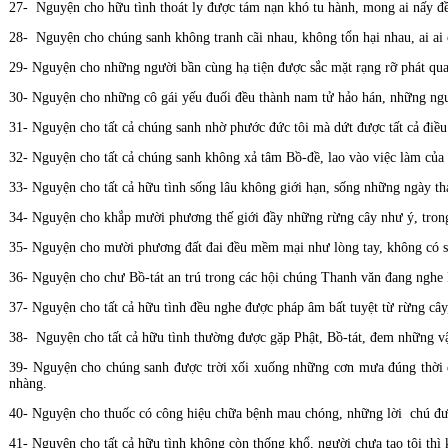
27- Nguyện cho hữu tình thoát ly được tám nạn khó tu hành, mong ai nấy đề
28- Nguyện cho chúng sanh không tranh cãi nhau, không tổn hại nhau, ai ai 
29- Nguyện cho những người bần cùng hạ tiện được sắc mặt rạng rỡ phát qu
30- Nguyện cho những cô gái yếu đuối đều thành nam tử hảo hán, những ngư
31- Nguyện cho tất cả chúng sanh nhờ phước đức tôi mà dứt được tất cả điều 
32- Nguyện cho tất cả chúng sanh không xả tâm Bồ-đề, lao vào việc làm của
33- Nguyện cho tất cả hữu tình sống lâu không giới hạn, sống những ngày thá
34- Nguyện cho khắp mười phương thế giới đầy những rừng cây như ý, trong 
35- Nguyện cho mười phương đất đai đều mềm mại như lòng tay, không có sỏ
36- Nguyện cho chư Bồ-tát an trú trong các hội chúng Thanh văn đang nghe P
37- Nguyện cho tất cả hữu tình đều nghe được pháp âm bất tuyệt từ rừng cây
38- Nguyện cho tất cả hữu tình thường được gặp Phật, Bồ-tát, đem những vậ
39- Nguyện cho chúng sanh được trời xối xuống những cơn mưa đúng thời đ
nhàng.
40- Nguyện cho thuốc có công hiệu chữa bệnh mau chóng, những lời chú được
41- Nguyện cho tất cả hữu tình không còn thống khổ, người chưa tạo tội thì 