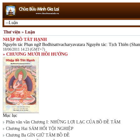
Thư viện
»
Luận
NHẬP BỒ TÁT HẠNH
Nguyên tác Phạn ngữ Bodhisattvacharyavatara Nguyên tác: Tịch Thiên (Shan
18/06/2011 14:23 (GMT+7)
» CHƯƠNG MƯỜI HỒI HƯỚNG
Mục lục
Phần văn vần Chương I: NHỮNG LỢI LẠC CỦA BỒ ĐỀ TÂM
Chương Hai SÁM HỐI TỘI NGHIỆP
Chương Ba GÌN GIỮ TÂM BỒ ĐỀ