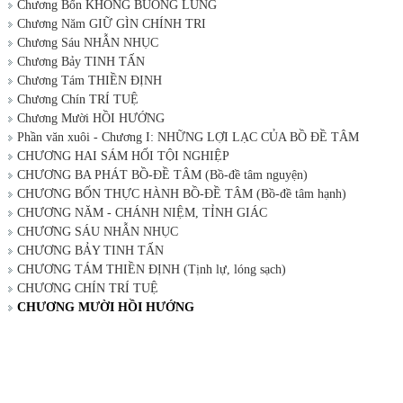
Chương Bốn KHÔNG BUÔNG LUNG
Chương Năm GIỮ GÌN CHÍNH TRI
Chương Sáu NHẪN NHỤC
Chương Bảy TINH TẤN
Chương Tám THIỀN ĐỊNH
Chương Chín TRÍ TUỆ
Chương Mười HỒI HƯỚNG
Phần văn xuôi - Chương I: NHỮNG LỢI LẠC CỦA BỒ ĐỀ TÂM
CHƯƠNG HAI SÁM HỐI TỘI NGHIỆP
CHƯƠNG BA PHÁT BỒ-ĐỀ TÂM (Bồ-đề tâm nguyện)
CHƯƠNG BỐN THỰC HÀNH BỒ-ĐỀ TÂM (Bồ-đề tâm hạnh)
CHƯƠNG NĂM - CHÁNH NIỆM, TỈNH GIÁC
CHƯƠNG SÁU NHẪN NHỤC
CHƯƠNG BẢY TINH TẤN
CHƯƠNG TÁM THIỀN ĐỊNH (Tịnh lự, lóng sạch)
CHƯƠNG CHÍN TRÍ TUỆ
CHƯƠNG MƯỜI HỒI HƯỚNG