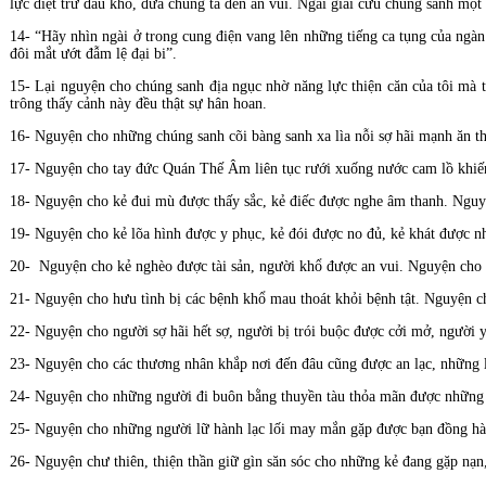
lực diệt trừ đau khổ, đưa chúng ta đến an vui. Ngài giải cứu chúng sanh một c
14- “Hãy nhìn ngài ở trong cung điện vang lên những tiếng ca tụng của ngàn
đôi mắt ướt đẫm lệ đại bi”.
15- Lại nguyện cho chúng sanh địa ngục nhờ năng lực thiện căn của tôi mà
trông thấy cảnh này đều thật sự hân hoan.
16- Nguyện cho những chúng sanh cõi bàng sanh xa lìa nỗi sợ hãi mạnh ăn t
17- Nguyện cho tay đức Quán Thế Âm liên tục rưới xuống nước cam lồ khiế
18- Nguyện cho kẻ đui mù được thấy sắc, kẻ điếc được nghe âm thanh. Nguy
19- Nguyện cho kẻ lõa hình được y phục, kẻ đói được no đủ, kẻ khát được n
20- Nguyện cho kẻ nghèo được tài sản, người khổ được an vui. Nguyện cho n
21- Nguyện cho hưu tình bị các bệnh khổ mau thoát khỏi bệnh tật. Nguyện ch
22- Nguyện cho người sợ hãi hết sợ, người bị trói buộc được cởi mở, người
23- Nguyện cho các thương nhân khắp nơi đến đâu cũng được an lạc, những 
24- Nguyện cho những người đi buôn bằng thuyền tàu thỏa mãn được những g
25- Nguyện cho những người lữ hành lạc lối may mắn gặp được bạn đồng hành
26- Nguyện chư thiên, thiện thần giữ gìn săn sóc cho những kẻ đang gặp nạn