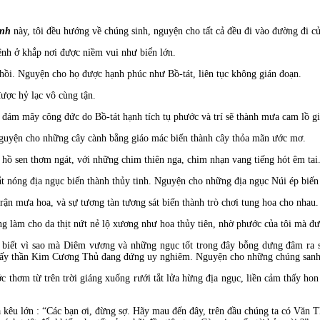
ạnh
này, tôi đều hướng về chúng sinh, nguyện cho tất cả đều đi vào đường đi củ
nh ở khắp nơi được niềm vui như biển lớn.
n hồi. Nguyện cho họ được hạnh phúc như Bồ-tát, liên tục không gián đoạn.
ược hỷ lạc vô cùng tận.
 đám mây công đức do Bồ-tát hạnh tích tụ phước và trí sẽ thành mưa cam lồ g
Nguyện cho những cây cành bằng giáo mác biến thành cây thỏa mãn ước mơ.
ồ sen thơm ngát, với những chim thiên nga, chim nhạn vang tiếng hót êm tai
t nóng địa ngục biến thành thủy tinh. Nguyện cho những địa ngục Núi ép biến
rận mưa hoa, và sự tương tàn tương sát biến thành trò chơi tung hoa cho nhau.
làm cho da thịt nứt nẻ lộ xương như hoa thủy tiên, nhờ phước của tôi mà được 
biết vì sao mà Diêm vương và những ngục tốt trong đây bỗng dưng đâm ra sợ
thấy thần Kim Cương Thủ đang đứng uy nghiêm. Nguyện cho những chúng sanh nà
thơm từ trên trời giáng xuống rưới tắt lửa hừng địa ngục, liền cảm thấy hon
kêu lớn : “Các bạn ơi, đừng sợ. Hãy mau đến đây, trên đầu chúng ta có Văn Th