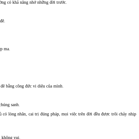
ường có khả năng nhớ những đời trước.
đẽ.
ệp ma.
 đẽ bằng công đức vi diệu của mình.
chúng sanh.
 lòng nhân, cai trị đúng pháp, mọi việc trên đời đều được trôi chảy nhịp
n không vui.