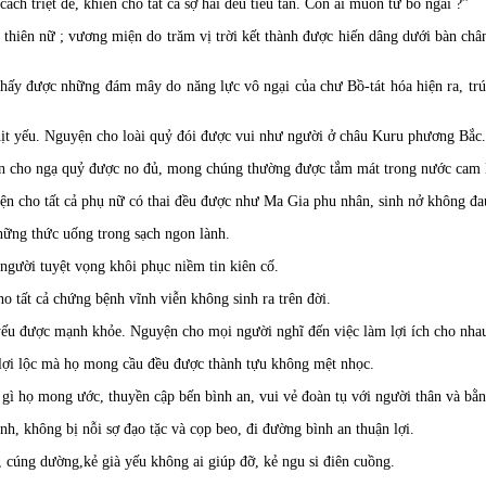
ách triệt để, khiến cho tất cả sợ hãi đều tiêu tan. Còn ai muốn từ bỏ ngài ?”
 thiên nữ ; vương miện do trăm vị trời kết thành được hiến dâng dưới bàn châ
 thấy được những đám mây do năng lực vô ngại của chư Bồ-tát hóa hiện ra, t
hịt yếu. Nguyện cho loài quỷ đói được vui như người ở châu Kuru phương Bắc.
n cho ngạ quỷ được no đủ, mong chúng thường được tắm mát trong nước cam l
ện cho tất cả phụ nữ có thai đều được như Ma Gia phu nhân, sinh nở không đa
hững thức uống trong sạch ngon lành.
gười tuyệt vọng khôi phục niềm tin kiên cố.
o tất cả chứng bệnh vĩnh viễn không sinh ra trên đời.
 yếu được mạnh khỏe. Nguyện cho mọi người nghĩ đến việc làm lợi ích cho nha
lợi lộc mà họ mong cầu đều được thành tựu không mệt nhọc.
ì họ mong ước, thuyền cập bến bình an, vui vẻ đoàn tụ với người thân và bằ
, không bị nỗi sợ đạo tặc và cọp beo, đi đường bình an thuận lợi.
, cúng dường,kẻ già yếu không ai giúp đỡ, kẻ ngu si điên cuồng.