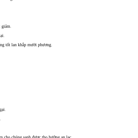
t giảm.
ại.
ếng tốt lan khắp mười phương.
gại.
.
làm cho chúng sanh được thọ hưởng an lạc.