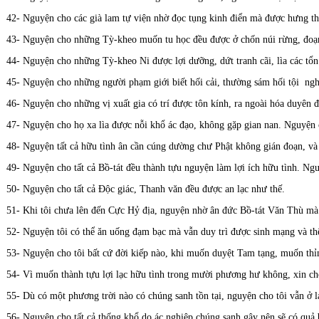
42- Nguyện cho các già lam tự viện nhờ đọc tụng kinh điển mà được hưng th
43- Nguyện cho những Tỳ-kheo muốn tu học đều được ở chốn núi rừng, đoạn tr
44- Nguyện cho những Tỳ-kheo Ni được lợi dưỡng, dứt tranh cãi, lìa các tổ
45- Nguyện cho những người phạm giới biết hối cải, thường sám hối tội ngh
46- Nguyện cho những vị xuất gia có trí được tôn kính, ra ngoài hóa duyên
47- Nguyện cho họ xa lìa được nỗi khổ ác đạo, không gặp gian nan. Nguyện 
48- Nguyện tất cả hữu tình ân cần cúng dường chư Phật không gián đoạn, v
49- Nguyện cho tất cả Bồ-tát đều thành tựu nguyện làm lợi ích hữu tình. Ngu
50- Nguyện cho tất cả Độc giác, Thanh văn đều được an lạc như thế.
51- Khi tôi chưa lên đến Cực Hỷ địa, nguyện nhờ ân đức Bồ-tát Văn Thù mà 
52- Nguyện tôi có thể ăn uống đạm bạc mà vẫn duy trì được sinh mạng và thể 
53- Nguyện cho tôi bất cứ đời kiếp nào, khi muốn duyệt Tam tạng, muốn thỉ
54- Vì muốn thành tựu lợi lạc hữu tình trong mười phương hư không, xin ch
55- Dù có một phương trời nào có chúng sanh tồn tại, nguyện cho tôi vẫn ở l
56- Nguyện cho tất cả thống khổ do ác nghiệp chúng sanh gây nên sẽ có quả 