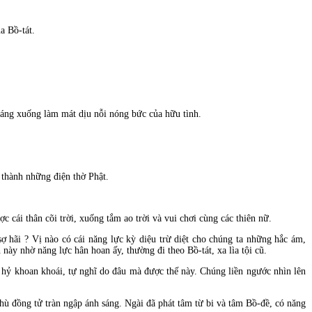
a Bồ-tát.
iáng xuống làm mát dịu nỗi nóng bức của hữu tình.
.
 thành những điện thờ Phật.
cái thân cõi trời, xuống tắm ao trời và vui chơi cùng các thiên nữ.
 hãi ? Vị nào có cái năng lực kỳ diệu trừ diệt cho chúng ta những hắc ám,
y nhờ năng lực hân hoan ấy, thường đi theo Bồ-tát, xa lìa tội cũ.
 hỷ khoan khoái, tự nghĩ do đâu mà được thế này. Chúng liền ngước nhìn lên
ù đồng tử tràn ngập ánh sáng. Ngài đã phát tâm từ bi và tâm Bồ-đề, có năng