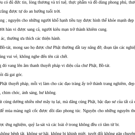
u có đủ đức tin, lòng thương và trí tuệ, thực phẩm và đồ dùng phong phú, th
cũng được tự do an hưởng tuổi trời.
ang ; nguyện cho những người khổ hạnh tiều tụy được hình thể khỏe mạnh đẹp 
ời hàn vi được sang cả, người kiêu mạn trở thành khiêm cung.
ác, thường ưa thích các thiện hành.
 Bồ-tát, mong sao họ được chư Phật thường dắt tay nâng đỡ, đoạn tận các nghi
ng vui vẻ, không nghe đến tên cái chết.
đó vang lên âm thanh thuyết pháp vi diệu của chư Phật, Bồ-tát.
i đá gai góc.
hật thuyết pháp, mỗi vị làm cho các đạo tràng ấy trở thành trang nghiêm, đẹp
, chim chóc, ánh sáng, hư không.
t cúng dường nhiều như mây tụ lại, mà dâng cúng Phật, bậc đạo sư của tất cả 
ể mùa màng ngũ cốc được dồi dào phong túc. Nguyện cho những nguyên thủ có
 ứng nghiệm, quỷ la-sát và các loài ở trong không đều có tâm từ bi.
không bệnh tật, không sợ hãi, không bị khinh miệt, tuyệt đối không gặp chuyệ