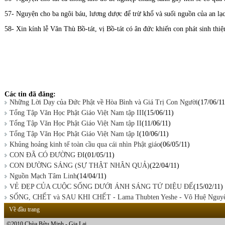
57- Nguyện cho ba ngôi báu, lương dược để trừ khổ và suối nguồn của an lạc t
58- Xin kính lễ Văn Thù Bồ-tát, vị Bồ-tát có ân đức khiến con phát sinh th
Các tin đã đăng:
Những Lời Dạy của Ðức Phật về Hòa Bình và Giá Trị Con Người
(17/06/11
Tổng Tập Văn Học Phật Giáo Việt Nam tập III
(15/06/11)
Tổng Tập Văn Học Phật Giáo Việt Nam tập II
(11/06/11)
Tổng Tập Văn Học Phật Giáo Việt Nam tập I
(10/06/11)
Khủng hoảng kinh tế toàn cầu qua cái nhìn Phật giáo
(06/05/11)
CON ĐÃ CÓ ĐƯỜNG ĐI
(01/05/11)
CON ĐƯỜNG SÁNG (SỰ THẬT NHÂN QUẢ)
(22/04/11)
Nguồn Mạch Tâm Linh
(14/04/11)
VẺ ĐẸP CỦA CUỘC SỐNG DƯỚI ÁNH SÁNG TỨ DIỆU ĐẾ
(15/02/11)
SỐNG, CHẾT và SAU KHI CHẾT - Lama Thubten Yeshe - Vô Huệ Nguyê
Về đầu trang
©2010 Chùa Bửu Minh - Gia Lai.