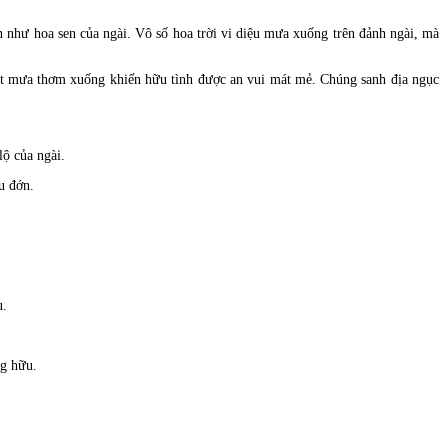
n như hoa sen của ngài. Vô số hoa trời vi diệu mưa xuống trên đảnh ngài, mà
rút mưa thơm xuống khiến hữu tình được an vui mát mẻ. Chúng sanh địa ngục
ộ của ngài.
u đớn.
u.
ng hữu.