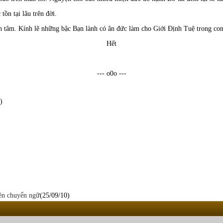
ồn tại lâu trên đời.
iện tâm. Kính lẽ những bậc Bạn lành có ân đức làm cho Giới Định Tuệ trong con
Hết
--- o0o ---
)
n chuyển ngữ
(25/09/10)