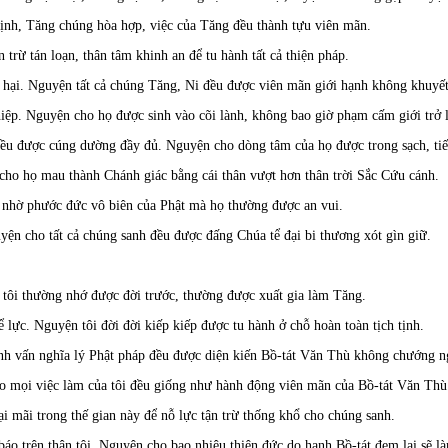
ịnh, Tăng chúng hòa hợp, việc của Tăng đều thành tựu viên mãn.
ừ tán loạn, thân tâm khinh an để tu hành tất cả thiện pháp.
n hại. Nguyện tất cả chúng Tăng, Ni đều được viên mãn giới hạnh không khuyế
iệp. Nguyện cho họ được sinh vào cõi lành, không bao giờ phạm cấm giới trở l
 đều được cúng dường đầy đủ. Nguyện cho dòng tâm của họ được trong sạch, ti
cho họ mau thành Chánh giác bằng cái thân vượt hơn thân trời Sắc Cứu cánh.
à nhờ phước đức vô biên của Phật mà họ thường được an vui.
yện cho tất cả chúng sanh đều được đấng Chúa tể đại bi thương xót gìn giữ.
tôi thường nhớ được đời trước, thường được xuất gia làm Tăng.
lực. Nguyện tôi đời đời kiếp kiếp được tu hành ở chỗ hoàn toàn tịch tịnh.
nh vấn nghĩa lý Phật pháp đều được diện kiến Bồ-tát Văn Thù không chướng n
o mọi việc làm của tôi đều giống như hành động viên mãn của Bồ-tát Văn Thù
ại mãi trong thế gian này để nỗ lực tận trừ thống khổ cho chúng sanh.
báo trên thân tôi. Nguyện cho bao nhiêu thiện đức do hạnh Bồ-tát đem lại sẽ 