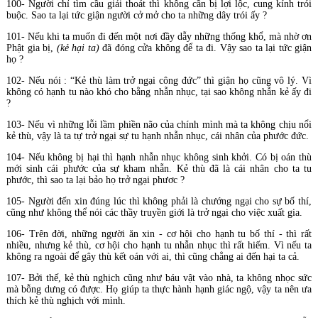
100- Người chỉ tìm cầu giải thoát thì không cần bị lợi lộc, cung kính trói
buộc. Sao ta lại tức giận người cở mở cho ta những dây trói ấy ?
101- Nếu khi ta muốn đi đến một nơi đầy dẫy những thống khổ, mà nhờ ơn
Phật gia bị,
(kẻ hại ta)
đã đóng cửa không để ta đi. Vậy sao ta lại tức giận
họ ?
102- Nếu nói : “Kẻ thù làm trở ngại công đức” thì giận họ cũng vô lý. Vì
không có hạnh tu nào khó cho bằng nhẫn nhục, tại sao không nhẫn kẻ ấy đi
?
103- Nếu vì những lỗi lầm phiền não của chính mình mà ta không chịu nổi
kẻ thù, vậy là ta tự trở ngại sự tu hạnh nhẫn nhục, cái nhân của phước đức.
104- Nếu không bị hại thì hạnh nhẫn nhục không sinh khởi. Có bị oán thù
mới sinh cái phước của sự kham nhẫn. Kẻ thù đã là cái nhân cho ta tu
phước, thì sao ta lại bảo họ trở ngại phươc ?
105- Người đến xin đúng lúc thì không phải là chướng ngại cho sự bố thí,
cũng như không thể nói các thầy truyền giới là trở ngại cho việc xuất gia.
106- Trên đời, những người ăn xin - cơ hội cho hạnh tu bố thí - thì rất
nhiều, nhưng kẻ thù, cơ hội cho hạnh tu nhẫn nhục thì rất hiếm. Vì nếu ta
không ra ngoài để gây thù kết oán với ai, thì cũng chẳng ai đến hại ta cả.
107- Bởi thế, kẻ thù nghịch cũng như báu vật vào nhà, ta không nhọc sức
mà bỗng dưng có được. Họ giúp ta thực hành hạnh giác ngộ, vậy ta nên ưa
thích kẻ thù nghịch với mình.