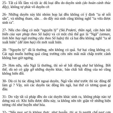
25- Tất cả lỗi lầm và tội ác đủ loại đều do duyên sinh
(do hoàn cảnh thúc
đẩy)
, không tự phát vô duyên cớ.
26- Những duyên này khi nhóm họp lại đều không có ý định “ta sẽ nổi
sân”, và những tham, sân… do đấy mà sinh cũng không nghĩ “ta vừa được
sinh ra”.
27- Nếu cho rằng có một “nguyên lý”
(Ski.Prakrti, thần ngã, căn bản bất
biến của vạn pháp theo Số luận)
và có một chủ thể gọi là “Ngã”
(atman,
linh hồn hay ngã trường cửu theo Số luận)
thì cả hai đều không nghĩ “ta sẽ
xuất hiện”
(để làm hại)
rồi mới xuất hiện.
28- “Nguyên lý” đã là thường, nên không có quả. Sự hại cũng không có.
Cái ngã muốn hưởng quả cũng trường cửu nên mãi mãi chấp trước cảnh
không bao giờ ngưng.
29- Hơn nữa, nếu Ngã là thường, thì nó sẽ bất động như hư không. Bởi
thế, dù nó có gặp gỡ những duyên khác, bản chất bất động của nó cũng
không biến đổi.
30- Dù có bị tác động bởi ngoại duyên, Ngã vẫn như trước thì tác động để
làm gì ? Vậy, nói các duyên tác động lên ngã, hai thứ có tương quan gì
đâu.
31- Do vậy tất cả pháp đều do các duyên khác sinh ra, không pháp nào tự
dưng mà có. Khi hiểu được điều này, ta không nên tức giận về những hiện
tượng chỉ như huyễn như hóa.
32- “Nếu mọi sự là không thực, như huyễn, thì ai là người chế ngự cơn