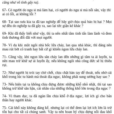
cũng như vô tình gây ra)
.
67- Có người do ngu si mà làm hại, có người do ngu si mà nổi sân, vậy thì
ai có lỗi, ai không lỗi ?
68- Tại sao xưa kia ta đã tạo nghiệp để bây giờ chịu quả báo bị hại ? Mọi
sự đều do nghiệp ta đã gây ra, sao lại tức giận kẻ khác ?
69- Khi đã thấy biết như vậy, thì ta nên nhất tâm tinh tấn làm lành và đem
tình thương đối đãi với mọi người.
70- Ví dụ khi một ngôi nhà bốc lửa cháy, lan qua nhà khác, thì đáng nên
mau rút bớt cỏ tranh hay bất cứ gì khiến ngọn lửa cháy lan.
71- Cũng vậy, khi ngọn lửa sân cháy lan đến những gì tâm ta ái luyến, ta
nên mau trừ khử sự ái luyến ấy, nếu không ngôi nhà công đức sẽ bị thiêu
rụi.
72- Như người bị trói tay chờ chết, chịu chặt bàn tay để thoát, nếu nhờ cái
khổ trong lúc tu hành mà thoát địa ngục, không phải sung sướng hay sao ?
73- Nếu hiện tại ta không chịu đựng được những khổ nhỏ nhặt, thì tại sao
không trừ khử sân hận, cái nhân của những thống khổ lớn trong địa ngục ?
74- Vì tham dục, ta đã ngàn lần chịu khổ ở địa ngục, lợi ích gì cho bản
thân hay người khác.
75- Cái khổ này không đáng kể, nhưng lại có thể đem lại lợi ích lớn là trừ
tổn hại cho tất cả chúng sanh. Vậy ta nên hoan hỷ chịu đựng nỗi đau khổ