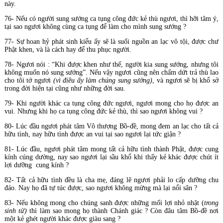
này.
76- Nếu có người sung sướng ca tụng công đức kẻ thù ngươi, thì hỡi tâm ý,
tại sao ngươi không cùng ca tụng để làm cho mình sung sướng ?
77- Sự hoan hỷ phát sinh kiểu ấy sẽ là suối nguồn an lạc vô tội, được chư
Phật khen, và là cách hay để thu phục người.
78- Ngươi nói : “Khi được khen như thế, người kia sung sướng, nhưng tôi
không muốn nó sung sướng”. Nếu vậy ngươi cũng nên chấm dứt trả thù lao
cho tôi tớ ngươi
(vì điều ấy làm chúng sung sướng)
, và ngươi sẽ bị khổ sở
trong đời hiện tại cũng như những đời sau.
79- Khi người khác ca tụng công đức ngươi, ngươi mong cho họ được an
vui. Nhưng khi họ ca tụng công đức kẻ thù, thì sao ngươi không vui ?
80- Lúc đầu ngươi phát tâm Vô thượng Bồ-đề, mong đem an lạc cho tất cả
hữu tình, nay hữu tình được an vui tại sao ngươi lại tức giận ?
81- Lúc đầu, ngươi phát tâm mong tất cả hữu tình thành Phật, được cung
kính cúng dường, nay sao ngươi lại sầu khổ khi thấy kẻ khác được chút ít
lợi dưỡng cung kính ?
82- Tất cả hữu tình đều là cha mẹ, đáng lẽ ngươi phải lo cấp dưỡng chu
đáo. Nay họ đã tự túc được, sao ngươi không mừng mà lại nổi sân ?
83- Nếu không mong cho chúng sanh được những mối lợi nhỏ nhặt (
trong
sinh tử)
thì làm sao mong họ thành Chánh giác ? Còn đâu tâm Bồ-đề nơi
một kẻ ghét người khác được giàu sang ?