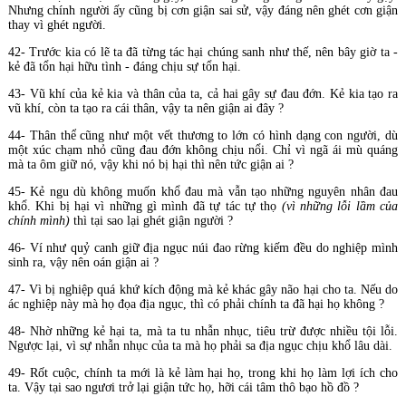
Nhưng chính người ấy cũng bị cơn giận sai sử, vậy đáng nên ghét cơn giận
thay vì ghét người.
42- Trước kia có lẽ ta đã từng tác hại chúng sanh như thế, nên bây giờ ta -
kẻ đã tổn hại hữu tình - đáng chịu sự tổn hại.
43- Vũ khí của kẻ kia và thân của ta, cả hai gây sự đau đớn. Kẻ kia tạo ra
vũ khí, còn ta tạo ra cái thân, vậy ta nên giận ai đây ?
44- Thân thể cũng như một vết thương to lớn có hình dạng con người, dù
một xúc chạm nhỏ cũng đau đớn không chịu nổi. Chỉ vì ngã ái mù quáng
mà ta ôm giữ nó, vậy khi nó bị hại thì nên tức giận ai ?
45- Kẻ ngu dù không muốn khổ đau mà vẫn tạo những nguyên nhân đau
khổ. Khi bị hại vì những gì mình đã tự tác tự thọ
(vì những lỗi lầm của
chính mình)
thì tại sao lại ghét giận người ?
46- Ví như quỷ canh giữ địa ngục núi đao rừng kiếm đều do nghiệp mình
sinh ra, vậy nên oán giận ai ?
47- Vì bị nghiệp quá khứ kích động mà kẻ khác gây não hại cho ta. Nếu do
ác nghiệp này mà họ đọa địa ngục, thì có phải chính ta đã hại họ không ?
48- Nhờ những kẻ hại ta, mà ta tu nhẫn nhục, tiêu trừ được nhiều tội lỗi.
Ngược lại, vì sự nhẫn nhục của ta mà họ phải sa địa ngục chịu khổ lâu dài.
49- Rốt cuộc, chính ta mới là kẻ làm hại họ, trong khi họ làm lợi ích cho
ta. Vậy tại sao ngươi trở lại giận tức họ, hỡi cái tâm thô bạo hồ đồ ?