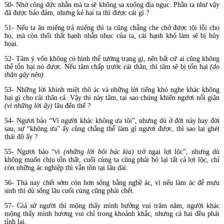
50- Nhờ công đức nhẫn mà ta sẽ không sa xuống địa ngục. Phần ta như vậy
đã được bảo đảm, nhưng kẻ hại ta thì được cái gì ?
51- Nếu ta ăn miếng trả miếng thì ta cũng chẳng che chở được tội lỗi cho
họ, mà còn thối thất hạnh nhẫn nhục của ta, cái hạnh khó làm sẽ bị hủy
hoại.
52- Tâm ý vốn không có hình thể tướng trạng gì, nên bất cứ ai cũng không
thể tổn hại nó được. Nếu tâm chấp trước cái thân, thì tâm sẽ bị tổn hại
(do
thân gây nên)
.
53- Những lời khinh miệt thô ác và những lời tiếng khó nghe khác không
hại gì cho cái thân cả. Vậy thì này tâm, tại sao chúng khiến ngươi nổi giận
(vì những lời ấy)
lâu đến thế ?
54- Ngươi bảo “Vì người khác không ưa tôi”, nhưng dù ở đời này hay đời
sau, sự “không ưa” ấy cũng chẳng thể làm gì ngươi được, thì sao lại ghét
thái độ ấy ?
55- Ngươi bảo “vì
(những lời bôi bác kia)
trở ngại lợi lộc”, nhưng dù
không muốn chịu tổn thất, cuối cùng ta cũng phải bỏ lại tất cả lợi lộc, chỉ
còn những ác nghiệp thì vẫn tồn tại lâu dài.
56- Thà nay chết sớm còn hơn sống bằng nghề ác, vì nếu làm ác để mưu
sinh thì dù sống lâu cuối cùng cũng phải chết.
57- Giả sử người thì mộng thấy mình hưởng vui trăm năm, người khác
mộng thấy mình hương vui chỉ trong khoảnh khắc, nhưng cả hai đều phải
tỉnh lại.