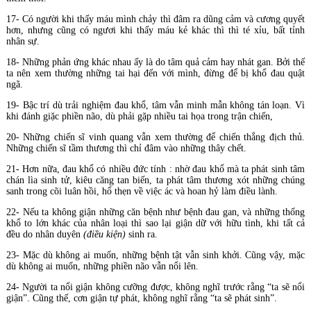
17- Có người khi thấy máu mình chảy thì đâm ra dũng cảm và cương quyết
hơn, nhưng cũng có ngươi khi thấy máu kẻ khác thì thì té xỉu, bất tỉnh
nhân sự.
18- Những phản ứng khác nhau ấy là do tâm quả cảm hay nhát gan. Bởi thế
ta nên xem thường những tai hại đến với mình, đừng để bị khổ đau quật
ngã.
19- Bậc trí dù trải nghiệm đau khổ, tâm vẫn minh mẫn không tán loạn. Vì
khi đánh giặc phiền não, dù phải gặp nhiều tai họa trong trận chiến,
20- Những chiến sĩ vinh quang vẫn xem thường để chiến thắng địch thủ.
Những chiến sĩ tầm thương thì chỉ đâm vào những thây chết.
21- Hơn nữa, đau khổ có nhiều đức tính : nhờ đau khổ mà ta phát sinh tâm
chán lìa sinh tử, kiêu căng tan biến, ta phát tâm thương xót những chúng
sanh trong cõi luân hồi, hổ thẹn về việc ác và hoan hỷ làm điều lành.
22- Nếu ta không giận những căn bệnh như bệnh đau gan, và những thống
khổ to lớn khác của nhân loại thì sao lại giận dữ với hữu tình, khi tất cả
đều do nhân duyên
(điều kiện)
sinh ra.
23- Mặc dù không ai muốn, những bệnh tật vẫn sinh khởi. Cũng vậy, mặc
dù không ai muốn, những phiền não vẫn nổi lên.
24- Người ta nổi giận không cưỡng được, không nghĩ trước rằng “ta sẽ nổi
giận”. Cũng thế, cơn giận tự phát, không nghĩ rằng “ta sẽ phát sinh”.