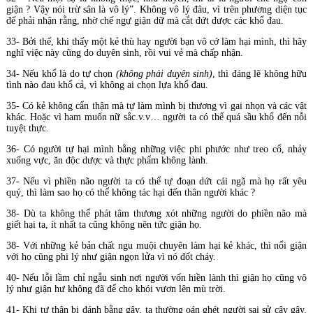
giận ? Vậy nói trừ sân là vô lý”. Không vô lý đâu, vì trên phương diện tục
đế phải nhận rằng, nhờ chế ngự giận dữ mà cắt đứt được các khổ đau.
33- Bởi thế, khi thấy một kẻ thù hay người bạn vô cớ làm hại mình, thì hãy
nghĩ việc này cũng do duyên sinh, rồi vui vẻ mà chấp nhận.
34- Nếu khổ là do tự chọn
(không phải duyên sinh)
, thì đáng lẽ không hữu
tình nào đau khổ cả, vì không ai chọn lựa khổ đau.
35- Có kẻ không cẩn thận mà tự làm mình bị thương vì gai nhọn và các vật
khác. Hoặc vì ham muốn nữ sắc.v.v… người ta có thể quá sầu khổ đến nỗi
tuyệt thực.
36- Có người tự hại mình bằng những việc phi phước như treo cổ, nhảy
xuống vực, ăn độc dược và thực phẩm không lành.
37- Nếu vì phiền não người ta có thể tự đoạn dứt cái ngã mà họ rất yêu
quý, thì làm sao họ có thể không tác hại đến thân người khác ?
38- Dù ta không thể phát tâm thương xót những người do phiền não mà
giết hại ta, ít nhất ta cũng không nên tức giận họ.
38- Với những kẻ bản chất ngu muội chuyên làm hại kẻ khác, thì nổi giận
với họ cũng phi lý như giận ngọn lửa vì nó đốt cháy.
40- Nếu lỗi lầm chỉ ngẫu sinh nơi người vốn hiền lành thì giận họ cũng vô
lý như giận hư không đã để cho khói vươn lên mù trời.
41- Khi tự thân bị đánh bằng gậy, ta thường oán ghét người sai sử cây gậy.