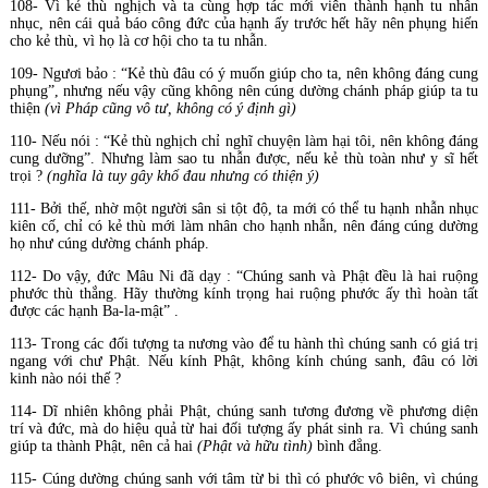
108- Vì kẻ thù nghịch và ta cùng hợp tác mới viên thành hạnh tu nhẫn
nhục, nên cái quả báo công đức của hạnh ấy trước hết hãy nên phụng hiến
cho kẻ thù, vì họ là cơ hội cho ta tu nhẫn.
109- Ngươi bảo : “Kẻ thù đâu có ý muốn giúp cho ta, nên không đáng cung
phụng”, nhưng nếu vậy cũng không nên cúng dường chánh pháp giúp ta tu
thiện
(vì Pháp cũng vô tư, không có ý định gì)
110- Nếu nói : “Kẻ thù nghịch chỉ nghĩ chuyện làm hại tôi, nên không đáng
cung dưỡng”. Nhưng làm sao tu nhẫn được, nếu kẻ thù toàn như y sĩ hết
trọi ?
(nghĩa là tuy gây khổ đau nhưng có thiện ý)
111- Bởi thế, nhờ một người sân si tột độ, ta mới có thể tu hạnh nhẫn nhục
kiên cố, chỉ có kẻ thù mới làm nhân cho hạnh nhẫn, nên đáng cúng dường
họ như cúng dường chánh pháp.
112- Do vậy, đức Mâu Ni đã dạy : “Chúng sanh và Phật đều là hai ruộng
phước thù thắng. Hãy thường kính trọng hai ruộng phước ấy thì hoàn tất
được các hạnh Ba-la-mật” .
113- Trong các đối tượng ta nương vào để tu hành thì chúng sanh có giá trị
ngang với chư Phật. Nếu kính Phật, không kính chúng sanh, đâu có lời
kinh nào nói thế ?
114- Dĩ nhiên không phải Phật, chúng sanh tương đương về phương diện
trí và đức, mà do hiệu quả từ hai đối tượng ấy phát sinh ra. Vì chúng sanh
giúp ta thành Phật, nên cả hai
(Phật và hữu tình)
bình đẳng.
115- Cúng dường chúng sanh với tâm từ bi thì có phước vô biên, vì chúng