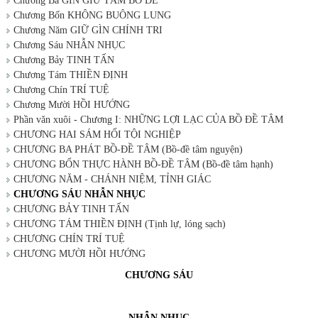
Chương Ba GÌN GIỮ TÂM BỒ ĐỀ
Chương Bốn KHÔNG BUÔNG LUNG
Chương Năm GIỮ GÌN CHÍNH TRI
Chương Sáu NHẪN NHỤC
Chương Bảy TINH TẤN
Chương Tám THIỀN ĐỊNH
Chương Chín TRÍ TUỆ
Chương Mười HỒI HƯỚNG
Phần văn xuôi - Chương I: NHỮNG LỢI LẠC CỦA BỒ ĐỀ TÂM
CHƯƠNG HAI SÁM HỐI TỘI NGHIỆP
CHƯƠNG BA PHÁT BỒ-ĐỀ TÂM (Bồ-đề tâm nguyện)
CHƯƠNG BỐN THỰC HÀNH BỒ-ĐỀ TÂM (Bồ-đề tâm hạnh)
CHƯƠNG NĂM - CHÁNH NIỆM, TỈNH GIÁC
CHƯƠNG SÁU NHẪN NHỤC
CHƯƠNG BẢY TINH TẤN
CHƯƠNG TÁM THIỀN ĐỊNH (Tịnh lự, lóng sạch)
CHƯƠNG CHÍN TRÍ TUỆ
CHƯƠNG MƯỜI HỒI HƯỚNG
CHƯƠNG SÁU
NHẪN NHỤC