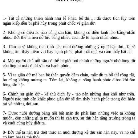
1- Tất cả những thiện hành như lễ Phật, bố thí,… đã được tích luỹ trên
ngàn kiếp đều bị phá hủy trong phút chốc vì giận dữ.
2- Không có điều ác nào bằng sân hận, không có điều lành nào bằng nhẫn
nhục. Bởi thế ta nên nỗ lực bằng nhiều cách để tu hạnh nhẫn nhục.
3- Tâm ta sẽ không tịch tịnh nếu nuôi dưỡng những ý nghĩ hận thù. Ta sẽ
không tìm thấy niềm vui hay hạnh phúc, phải mất ngủ và cảm thấy bất an.
4- Một người chủ nổi sân có thể bị giết bởi chính những người nhờ lòng tốt
của ông ta mà có tài sản và hạnh phúc.
5- Vì ta giận dữ mà bạn bè thân quyến đâm chán, mặc dù ta bố thí rộng rãi,
họ cũng không nương ta. Tóm lại, không ai sống hạnh phúc được khi ôm
lòng sân hận.
6- Chính sự giận dữ - kẻ thù địch ấy - tạo nên những đau khổ như trên.
Người nào tinh cần khắc phục giận dữ sẽ tìm thấy hạnh phúc trong đời hiện
tại và những đời sau.
7- Được nuôi dưỡng bằng nỗi bất mãn do phải làm những việc ta không
muốn, còn những gì ta muốn thì bị cản trở, sự thù hận tăng trưởng trong ta
và cuối cùng hủy diệt ta.
8- Bởi thế ta nên trừ diệt thức ăn nuôi dưỡng kẻ thù sân hận này, vì nó chỉ
có làm hại ta mà thôi.