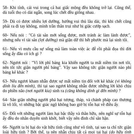
58- Khi tỉnh, cái vui trong cả hai giấc mộng đều không trở lại. Cũng thế,
dù tuổi thọ có dài ngắn, song lúc chết đều giống nhau.
59- Dù có được nhiều lợi dưỡng, hưởng vui thú lâu dài, thì khi chết cũng
phải ra đi tay không, mình trần thân trụi như bị giặc cướp sạch.
60- Nếu nói : “Có tài sản mới sống được, mới tránh ác làm lành được”,
nhưng nếu vì tài sản
(lợi dưỡng)
mà giận dữ thì hết phước mà lại sinh tội.
61- Nếu vì mưu cầu sự sống mà làm toàn việc ác để rồi phải đọa thì đời
sống ấy đâu có ích gì ?
62- Ngươi nói : “Vì lời phỉ báng kia khiến người ta mất niềm tin nơi tôi,
nên tôi tức giận người phỉ báng”. Vậy sao không tức giận người nào phỉ
báng kẻ khác ?
63- Nếu ngươi kham nhẫn được sự mất niềm tin đối với kẻ khác
(vì không
dính líu đến mình)
, thì tại sao ngươi không nhẫn được những lời khó chịu
do phiền não
(nơi người kia)
sinh ra
(cũng không dính gì đến mình)
?
64- Sân giận những người phá hại tượng, tháp, và chánh pháp cao thượng
là vô lối, vì những bậc giác ngộ không bao giờ bị tổn hại về điều ấy.
65- Đối với những người làm hại bậc thầy và thân hữu, nên nghĩ sự tổn hại
ấy đều do nhân duyên sinh khởi, biết vậy nên đình chỉ sân hận.
66- Người ta bị hại do vật hữu tình cũng như vô tình, tại sao ta chỉ tức giận
loài hữu tình ? Bởi thế, ta nên nhẫn chịu tất cả mọi tai hại
(do hữu tình