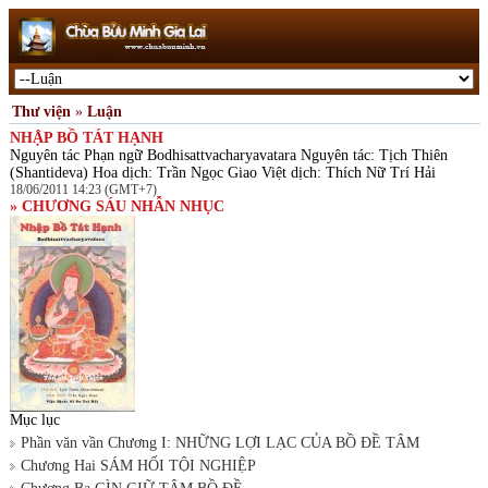
Thư viện
»
Luận
NHẬP BỒ TÁT HẠNH
Nguyên tác Phạn ngữ Bodhisattvacharyavatara Nguyên tác: Tịch Thiên
(Shantideva) Hoa dịch: Trần Ngọc Giao Việt dịch: Thích Nữ Trí Hải
18/06/2011 14:23 (GMT+7)
» CHƯƠNG SÁU NHẪN NHỤC
Mục lục
Phần văn vần Chương I: NHỮNG LỢI LẠC CỦA BỒ ĐỀ TÂM
Chương Hai SÁM HỐI TỘI NGHIỆP