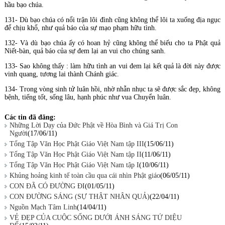
hầu bạo chúa.
131- Dù bạo chúa có nổi trận lôi đình cũng không thể lôi ta xuống địa ngục
để chịu khổ, như quả báo của sự mạo phạm hữu tình.
132- Và dù bạo chúa ấy có hoan hỷ cũng không thể biếu cho ta Phật quả
Niết-bàn, quả báo của sự đem lại an vui cho chúng sanh.
133- Sao không thấy : làm hữu tình an vui đem lại kết quả là đời này được
vinh quang, tương lai thành Chánh giác.
134- Trong vòng sinh tử luân hồi, nhờ nhẫn nhục ta sẽ được sắc đẹp, không
bệnh, tiếng tốt, sống lâu, hạnh phúc như vua Chuyển luân.
Các tin đã đăng:
Những Lời Dạy của Ðức Phật về Hòa Bình và Giá Trị Con
Người
(17/06/11)
Tổng Tập Văn Học Phật Giáo Việt Nam tập III
(15/06/11)
Tổng Tập Văn Học Phật Giáo Việt Nam tập II
(11/06/11)
Tổng Tập Văn Học Phật Giáo Việt Nam tập I
(10/06/11)
Khủng hoảng kinh tế toàn cầu qua cái nhìn Phật giáo
(06/05/11)
CON ĐÃ CÓ ĐƯỜNG ĐI
(01/05/11)
CON ĐƯỜNG SÁNG (SỰ THẬT NHÂN QUẢ)
(22/04/11)
Nguồn Mạch Tâm Linh
(14/04/11)
VẺ ĐẸP CỦA CUỘC SỐNG DƯỚI ÁNH SÁNG TỨ DIỆU