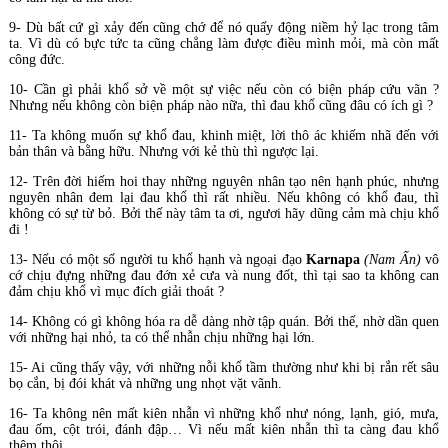
9- Dù bất cứ gì xảy đến cũng chớ để nó quấy động niềm hỷ lạc trong tâm
ta. Vì dù có bực tức ta cũng chẳng làm được điều mình mỏi, mà còn mất
công đức.
10- Cần gì phải khổ sở về một sự việc nếu còn có biện pháp cứu vãn ?
Nhưng nếu không còn biện pháp nào nữa, thì đau khổ cũng đâu có ích gì ?
11- Ta không muốn sự khổ đau, khinh miệt, lời thô ác khiếm nhã đến với
bản thân và bằng hữu. Nhưng với kẻ thù thì ngược lại.
12- Trên đời hiếm hoi thay những nguyên nhân tạo nên hạnh phúc, nhưng
nguyên nhân đem lại đau khổ thì rất nhiều. Nếu không có khổ đau, thì
không có sự từ bỏ. Bởi thế này tâm ta ơi, ngươi hãy dũng cảm mà chịu khổ
đi !
13- Nếu có một số người tu khổ hạnh và ngoại đạo
Karnapa
(Nam Ấn)
vô
cớ chịu đựng những đau đớn xẻ cưa và nung đốt, thì tại sao ta không can
đảm chịu khổ vì mục đích giải thoát ?
14- Không có gì không hóa ra dễ dàng nhờ tập quán. Bởi thế, nhờ dần quen
với những hại nhỏ, ta có thể nhẫn chịu những hại lớn.
15- Ai cũng thấy vậy, với những nỗi khổ tầm thường như khi bị rắn rết sâu
bọ cắn, bị đói khát và những ung nhọt vặt vãnh.
16- Ta không nên mất kiên nhẫn vì những khổ như nóng, lạnh, gió, mưa,
đau ốm, cột trói, đánh đập… Vì nếu mất kiên nhẫn thì ta càng đau khổ
thêm thôi.