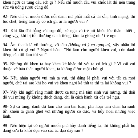
khen ngợi ca tụng đâu ích gì ? Nếu chỉ muốn cầu vui chốc lát thì nên trang
sức và uống rượu cũng đủ.
92- Nếu chỉ vì muốn được nổi danh mà phải mất cả tài sản, tính mạng, thì
lúc chết, tiếng tăm ấy có ích gì, ai là người vui ?
93- Khi lâu đài bằng cát sụp đổ, kẻ ngu và trẻ nít khóc lóc thảm thiết ;
cũng vậy, khi bị tổn thương danh tiếng, tâm ta giống như trẻ ngu.
94- Âm thanh là vô thường, vô tâm
(không có ý ca tụng ta)
, vậy nhận lời
khen thì có gì vui ? Ngươi bảo : “Nó làm cho người khen vui, còn danh
tiếng của tôi làm tôi vui”
95- Nhưng dù khen ta hay khen kẻ khác thì với ta có ích gì ? Vì cái vui
thuộc về bản thân người khen, ta không được một chút gì.
96- Nếu nhân người vui mà ta vui, thì đáng lẽ phải vui với tất cả mọi
người, chứ tại sao khi họ vui vẻ khen ngợi kẻ thù ta thì ta lại không vui ?
97- Vậy khi nghĩ rằng mình được ca tụng mà tâm sinh vui mừng, thì thái
độ vui mừng ấy không thích đáng, chỉ là cách hành xử của trẻ ngu.
98- Sự ca tụng, danh dự làm cho tâm tán loạn, phá hoại tâm chán lìa sanh
tử, khiến ta ganh ghét với những người có đức, và hủy hoại những việc
lành.
99- Nếu hiện tại có người muốn phá hủy danh tiếng ta, thì không phải họ
đang cứu ta khỏi đọa vào các ác đạo đấy sao ?