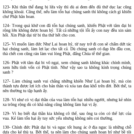
123- Khi thân thể đang bị lửa vây thì dù ai đem đến đủ thứ dục lạc cũng
không khoái. Cũng thế, nếu làm tổn hại chúng sanh thì không cách gì khiến
chư Phật hân hoan.
124- Trong quá khứ con đã tổn hại chúng sanh, khiến Phật với tâm đại bi
rộng lớn không được hoan hỷ. Tất cả những tội lỗi ấy con nay đều xin sám
hối. Xin Phật đại từ bi tha thứ hết cho con.
125- Vì muốn làm đức Như Lai hoan hỷ, từ nay trở đi con sẽ chấm dứt tác
hại chúng sanh, làm lợi lạc cho tất cả. Dù chúng sanh có đạp lên đầu con,
thà chết con cũng rán làm vui lòng Phật, đấng Chúa tể thế gian.
126- Phật với tâm đại bi vô ngại, xem chúng sanh không khác chính mình,
xem hữu tình vốn có Phật tính. Như vậy sao ta không kính trọng chúng
sanh ?
127- Làm chúng sanh vui chẳng những khiến Như Lai hoan hỷ, mà còn
thành tựu được lợi ích cho bản thân và xóa tan đau khổ trên đời. Bởi thế, ta
nên thường tu tập hạnh ấy.
128- Ví như có vị đại thần của vua làm tổn hại nhiều người, nhưng kẻ nhìn
xa trông rộng dù có khả năng cũng không làm hại vị ấy.
129- Vì họ biết đại thần kia không cô thế, sau ông ta còn có thế lực của
vua. Kẻ làm tổn hại ấy tuy sức yếu nhưng không nên coi thường.
130- Chính đức Phật đại bi và ngục tốt hung ác ở địa ngục là những chỗ
dựa cho kẻ thù ta. Bởi thế, ta nên làm cho chúng sanh hoan hỷ như bề tôi