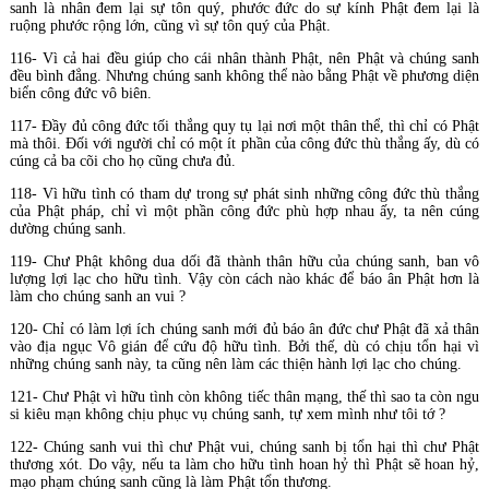
sanh là nhân đem lại sự tôn quý, phước đức do sự kính Phật đem lại là
ruộng phước rộng lớn, cũng vì sự tôn quý của Phật.
116- Vì cả hai đều giúp cho cái nhân thành Phật, nên Phật và chúng sanh
đều bình đẳng. Nhưng chúng sanh không thể nào bằng Phật về phương diện
biển công đức vô biên.
117- Đầy đủ công đức tối thắng quy tụ lại nơi một thân thể, thì chỉ có Phật
mà thôi. Đối với người chỉ có một ít phần của công đức thù thắng ấy, dù có
cúng cả ba cõi cho họ cũng chưa đủ.
118- Vì hữu tình có tham dự trong sự phát sinh những công đức thù thắng
của Phật pháp, chỉ vì một phần công đức phù hợp nhau ấy, ta nên cúng
dường chúng sanh.
119- Chư Phật không dua dối đã thành thân hữu của chúng sanh, ban vô
lượng lợi lạc cho hữu tình. Vậy còn cách nào khác để báo ân Phật hơn là
làm cho chúng sanh an vui ?
120- Chỉ có làm lợi ích chúng sanh mới đủ báo ân đức chư Phật đã xả thân
vào địa ngục Vô gián để cứu độ hữu tình. Bởi thế, dù có chịu tổn hại vì
những chúng sanh này, ta cũng nên làm các thiện hành lợi lạc cho chúng.
121- Chư Phật vì hữu tình còn không tiếc thân mạng, thế thì sao ta còn ngu
si kiêu mạn không chịu phục vụ chúng sanh, tự xem mình như tôi tớ ?
122- Chúng sanh vui thì chư Phật vui, chúng sanh bị tổn hại thì chư Phật
thương xót. Do vậy, nếu ta làm cho hữu tình hoan hỷ thì Phật sẽ hoan hỷ,
mạo phạm chúng sanh cũng là làm Phật tổn thương.