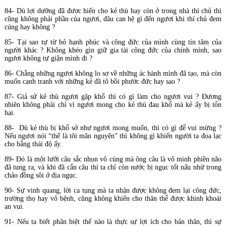
84- Dù lợi dưỡng đã được hiến cho kẻ thù hay còn ở trong nhà thí chủ thì
cũng không phải phần của ngươi, đâu can hệ gì đến ngươi khi thí chủ đem
cúng hay không ?
85- Tại sao tự từ bỏ hạnh phúc và công đức của mình cùng tín tâm của
người khác ? Không khéo gìn giữ gia tài công đức của chính mình, sao
ngươi không tự giận mình đi ?
86- Chẳng những ngươi không lo sợ về những ác hành mình đã tạo, mà còn
muốn cạnh tranh với những kẻ đã tô bồi phước đức hay sao ?
87- Giả sử kẻ thù ngươi gặp khổ thì có gì làm cho ngươi vui ? Đương
nhiên không phải chỉ vì ngươi mong cho kẻ thù đau khổ mà kẻ ấy bị tổn
hại.
88- Dù kẻ thù bị khổ sở như ngươi mong muốn, thì có gì để vui mừng ?
Nếu ngươi nói “thế là tôi mãn nguyện” thì không gì khiến người ta đọa lạc
cho bằng thái độ ấy.
89- Đó là một lưỡi câu sắc nhọn vô cùng mà ông câu là vô minh phiền não
đã tung ra, và khi đã cắn câu thì ta chỉ còn nước bị ngục tốt nấu nhừ trong
chảo đồng sôi ở địa ngục.
90- Sự vinh quang, lời ca tụng mà ta nhận được không đem lại công đức,
trường thọ hay vô bệnh, cũng không khiến cho thân thể được khinh khoái
an vui.
91- Nếu ta biết phân biệt thế nào là thực sự lợi ích cho bản thân, thì sự