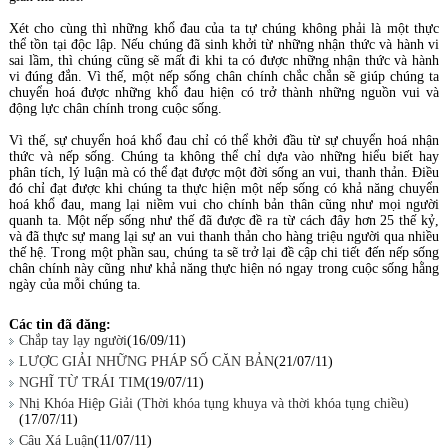
Xét cho cùng thì những khổ đau của ta tự chúng không phải là một thực
thể tồn tại độc lập. Nếu chúng đã sinh khởi từ những nhận thức và hành vi
sai lầm, thì chúng cũng sẽ mất đi khi ta có được những nhận thức và hành
vi đúng đắn. Vì thế, một nếp sống chân chính chắc chắn sẽ giúp chúng ta
chuyển hoá được những khổ đau hiện có trở thành những nguồn vui và
động lực chân chính trong cuộc sống.
Vì thế, sự chuyển hoá khổ đau chỉ có thể khởi đầu từ sự chuyển hoá nhận
thức và nếp sống. Chúng ta không thể chỉ dựa vào những hiểu biết hay
phân tích, lý luận mà có thể đạt được một đời sống an vui, thanh thản. Điều
đó chỉ đạt được khi chúng ta thực hiện một nếp sống có khả năng chuyển
hoá khổ đau, mang lại niềm vui cho chính bản thân cũng như mọi người
quanh ta. Một nếp sống như thế đã được đề ra từ cách đây hơn 25 thế kỷ,
và đã thực sự mang lại sự an vui thanh thản cho hàng triệu người qua nhiều
thế hệ. Trong một phần sau, chúng ta sẽ trở lại đề cập chi tiết đến nếp sống
chân chính này cũng như khả năng thực hiện nó ngay trong cuộc sống hằng
ngày của mỗi chúng ta.
Các tin đã đăng:
Chắp tay lạy người
(16/09/11)
LƯỢC GIẢI NHỮNG PHÁP SỐ CĂN BẢN
(21/07/11)
NGHĨ TỪ TRÁI TIM
(19/07/11)
Nhị Khóa Hiệp Giải (Thời khóa tụng khuya và thời khóa tụng chiều)
(17/07/11)
Câu Xá Luận
(11/07/11)