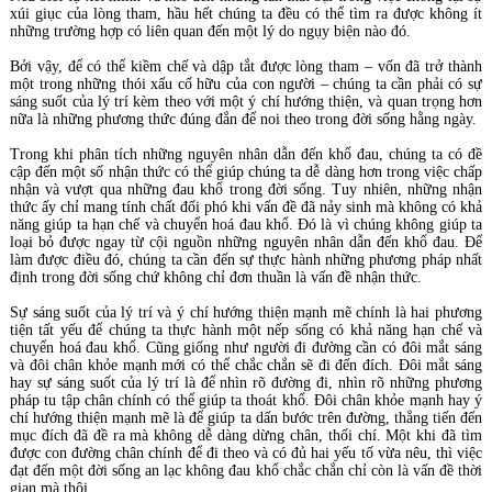
xúi giục của lòng tham, hầu hết chúng ta đều có thể tìm ra được không ít
những trường hợp có liên quan đến một lý do ngụy biện nào đó.
Bởi vậy, để có thể kiềm chế và dập tắt được lòng tham – vốn đã trở thành
một trong những thói xấu cố hữu của con người – chúng ta cần phải có sự
sáng suốt của lý trí kèm theo với một ý chí hướng thiện, và quan trọng hơn
nữa là những phương thức đúng đắn để noi theo trong đời sống hằng ngày.
Trong khi phân tích những nguyên nhân dẫn đến khổ đau, chúng ta có đề
cập đến một số nhận thức có thể giúp chúng ta dễ dàng hơn trong việc chấp
nhận và vượt qua những đau khổ trong đời sống. Tuy nhiên, những nhận
thức ấy chỉ mang tính chất đối phó khi vấn đề đã nảy sinh mà không có khả
năng giúp ta hạn chế và chuyển hoá đau khổ. Đó là vì chúng không giúp ta
loại bỏ được ngay từ cội nguồn những nguyên nhân dẫn đến khổ đau. Để
làm được điều đó, chúng ta cần đến sự thực hành những phương pháp nhất
định trong đời sống chứ không chỉ đơn thuần là vấn đề nhận thức.
Sự sáng suốt của lý trí và ý chí hướng thiện mạnh mẽ chính là hai phương
tiện tất yếu để chúng ta thực hành một nếp sống có khả năng hạn chế và
chuyển hoá đau khổ. Cũng giống như người đi đường cần có đôi mắt sáng
và đôi chân khỏe mạnh mới có thể chắc chắn sẽ đi đến đích. Đôi mắt sáng
hay sự sáng suốt của lý trí là để nhìn rõ đường đi, nhìn rõ những phương
pháp tu tập chân chính có thể giúp ta thoát khổ. Đôi chân khỏe mạnh hay ý
chí hướng thiện mạnh mẽ là để giúp ta dấn bước trên đường, thẳng tiến đến
mục đích đã đề ra mà không dễ dàng dừng chân, thối chí. Một khi đã tìm
được con đường chân chính để đi theo và có đủ hai yếu tố vừa nêu, thì việc
đạt đến một đời sống an lạc không đau khổ chắc chắn chỉ còn là vấn đề thời
gian mà thôi.