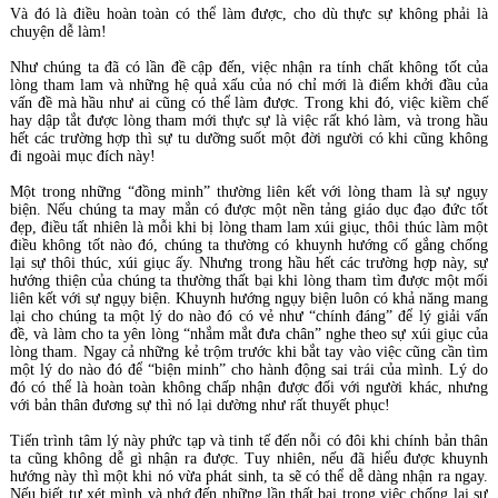
Và đó là điều hoàn toàn có thể làm được, cho dù thực sự không phải là
chuyện dễ làm!
Như chúng ta đã có lần đề cập đến, việc nhận ra tính chất không tốt của
lòng tham lam và những hệ quả xấu của nó chỉ mới là điểm khởi đầu của
vấn đề mà hầu như ai cũng có thể làm được. Trong khi đó, việc kiềm chế
hay dập tắt được lòng tham mới thực sự là việc rất khó làm, và trong hầu
hết các trường hợp thì sự tu dưỡng suốt một đời người có khi cũng không
đi ngoài mục đích này!
Một trong những “đồng minh” thường liên kết với lòng tham là sự ngụy
biện. Nếu chúng ta may mắn có được một nền tảng giáo dục đạo đức tốt
đẹp, điều tất nhiên là mỗi khi bị lòng tham lam xúi giục, thôi thúc làm một
điều không tốt nào đó, chúng ta thường có khuynh hướng cố gắng chống
lại sự thôi thúc, xúi giục ấy. Nhưng trong hầu hết các trường hợp này, sự
hướng thiện của chúng ta thường thất bại khi lòng tham tìm được một mối
liên kết với sự ngụy biện. Khuynh hướng ngụy biện luôn có khả năng mang
lại cho chúng ta một lý do nào đó có vẻ như “chính đáng” để lý giải vấn
đề, và làm cho ta yên lòng “nhắm mắt đưa chân” nghe theo sự xúi giục của
lòng tham. Ngay cả những kẻ trộm trước khi bắt tay vào việc cũng cần tìm
một lý do nào đó để “biện minh” cho hành động sai trái của mình. Lý do
đó có thể là hoàn toàn không chấp nhận được đối với người khác, nhưng
với bản thân đương sự thì nó lại dường như rất thuyết phục!
Tiến trình tâm lý này phức tạp và tinh tế đến nỗi có đôi khi chính bản thân
ta cũng không dễ gì nhận ra được. Tuy nhiên, nếu đã hiểu được khuynh
hướng này thì một khi nó vừa phát sinh, ta sẽ có thể dễ dàng nhận ra ngay.
Nếu biết tự xét mình và nhớ đến những lần thất bại trong việc chống lại sự