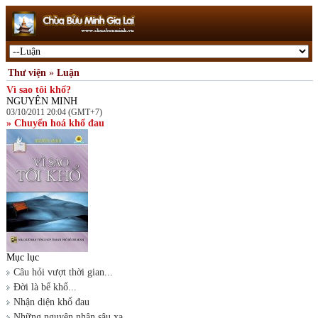
Thư viện
»
Luận
Vì sao tôi khổ?
NGUYÊN MINH
03/10/2011 20:04 (GMT+7)
» Chuyển hoá khổ đau
Mục lục
Câu hỏi vượt thời gian...
Đời là bể khổ...
Nhận diện khổ đau
Những nguyên nhân sâu xa