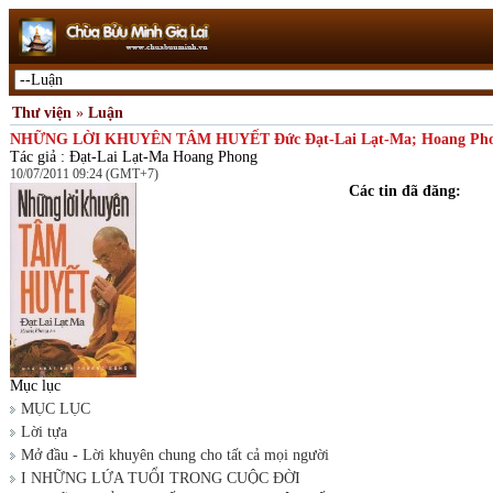
Thư viện
»
Luận
NHỮNG LỜI KHUYÊN TÂM HUYẾT Đức Đạt-Lai Lạt-Ma; Hoang Ph
Tác giả : Đạt-Lai Lạt-Ma Hoang Phong
10/07/2011 09:24 (GMT+7)
Các tin đã đăng:
Mục lục
MỤC LỤC
Lời tựa
Mở đầu - Lời khuyên chung cho tất cả mọi người
I NHỮNG LỨA TUỔI TRONG CUỘC ĐỜI