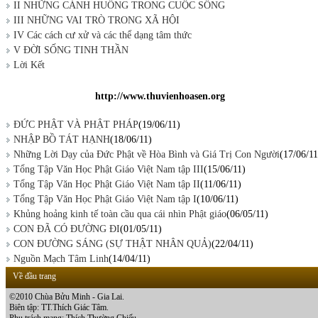
II NHỮNG CẢNH HUỐNG TRONG CUỘC SỐNG
III NHỮNG VAI TRÒ TRONG XÃ HỘI
IV Các cách cư xử và các thể dạng tâm thức
V ĐỜI SỐNG TINH THẦN
Lời Kết
http://www.thuvienhoasen.org
ĐỨC PHẬT VÀ PHẬT PHÁP
(19/06/11)
NHẬP BỒ TÁT HẠNH
(18/06/11)
Những Lời Dạy của Ðức Phật về Hòa Bình và Giá Trị Con Người
(17/06/11
Tổng Tập Văn Học Phật Giáo Việt Nam tập III
(15/06/11)
Tổng Tập Văn Học Phật Giáo Việt Nam tập II
(11/06/11)
Tổng Tập Văn Học Phật Giáo Việt Nam tập I
(10/06/11)
Khủng hoảng kinh tế toàn cầu qua cái nhìn Phật giáo
(06/05/11)
CON ĐÃ CÓ ĐƯỜNG ĐI
(01/05/11)
CON ĐƯỜNG SÁNG (SỰ THẬT NHÂN QUẢ)
(22/04/11)
Nguồn Mạch Tâm Linh
(14/04/11)
Về đầu trang
©2010 Chùa Bửu Minh - Gia Lai.
Biên tập: TT.Thích Giác Tâm.