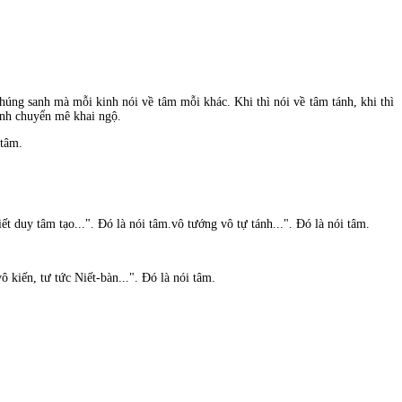
húng sanh mà mỗi kinh nói về tâm mỗi khác. Khi thì nói về tâm tánh, khi thì
hành chuyển mê khai ngộ.
 tâm.
 duy tâm tạo...". Ðó là nói tâm.vô tướng vô tự tánh...". Ðó là nói tâm.
ô kiến, tư tức Niết-bàn...". Ðó là nói tâm.