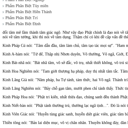
Phẩm Phân Biệt Tùy miên
Phẩm Phân Biệt Hiền Thánh
Phẩm Phân Biệt Trí
Phẩm Phân Biệt Ðịnh
đổi tâm mê lầm thành tâm giác ngộ. Như vậy đạo Phật chính là đạo nói về tâ
nói về tâm tướng, khi thì nói về tâm dụng. Thậm chí có khi đề cập vấn đề th
Kinh Pháp Cú nói: "Tâm dẫn đầu, tâm làm chủ, tâm tạo tác mọi sự". "Ham m
Kinh A-hàm nói: "Tứ đế, Thập nhị Nhơn duyên, Vô thường, Vô ngã, Giới, Ðị
Kinh Bát-nhã nói: "Bát nhã tâm, vô sở đắc, vô trụ, nhất thiết không, vô trú s
Kinh Hoa Nghiêm nói: "Tam giới thượng hạ pháp, duy thị nhất tâm tắc. Tâm n
Kinh Lăng Già nói: "Năm pháp, ba Tự tánh, tám thức, hai Vô ngã. Thánh trí t
Kinh Lăng Nghiêm nói: "Bảy chỗ gạn tâm, mười phen chỉ tánh thấy. Thức tinh n
Kinh Pháp Hoa nói: "Phật tri kiến, nhất thừa đạo, chúng sanh đều thành Phật
Kinh Niết-bàn nói: "Phật tánh thường trú, thường lạc ngã tịnh...". Ðó là nói
Kinh Viên Giác nói: "Huyễn tùng giác sanh, huyễn diệt giác viên, giác tâm bấ
Thiền tông nói: ''Bản lai diện mục, vô vị chân nhân. Thuyền không đáy, đàn 