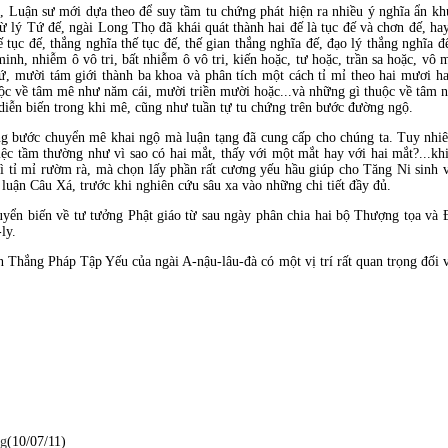
 Luận sư mới dựa theo để suy tầm tu chứng phát hiện ra nhiều ý nghĩa ẩn khuấ
 lý Tứ đế, ngài Long Thọ đã khái quát thành hai đế là tục đế và chơn đế, hay 
hế tục đế, thắng nghĩa thế tục đế, thế gian thắng nghĩa đế, đạo lý thắng nghĩ
inh, nhiễm ô vô tri, bất nhiễm ô vô tri, kiến hoặc, tư hoặc, trần sa hoặc, v
, mười tám giới thành ba khoa và phân tích một cách tỉ mỉ theo hai mươi ha
ộc về tâm mê như năm cái, mười triền mười hoặc...và những gì thuộc về tâm ngộ 
nh diễn biến trong khi mê, cũng như tuần tự tu chứng trên bước đường ngộ.
từng bước chuyển mê khai ngộ mà luận tạng đã cung cấp cho chúng ta. Tuy nhi
iệc tầm thường như vì sao có hai mắt, thấy với một mắt hay với hai mắt?...kh
 tỉ mỉ rườm rà, mà chọn lấy phần rất cương yếu hầu giúp cho Tăng Ni sinh và
luận Câu Xá, trước khi nghiên cứu sâu xa vào những chi tiết đầy đủ.
yển biến về tư tưởng Phật giáo từ sau ngày phân chia hai bộ Thượng tọa và Ðạ
-ly.
ận Thắng Pháp Tập Yếu của ngài A-nậu-lâu-đà có một vị trí rất quan trọng đối
g
(10/07/11)