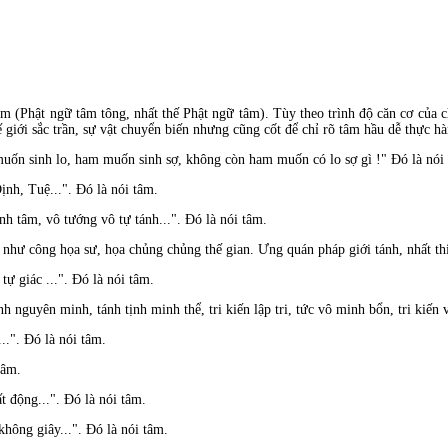
m (Phật ngữ tâm tông, nhất thế Phật ngữ tâm). Tùy theo trình độ căn cơ của c
ế giới sắc trần, sự vật chuyển biến nhưng cũng cốt để chỉ rõ tâm hầu dễ thực 
uốn sinh lo, ham muốn sinh sợ, không còn ham muốn có lo sợ gì !" Ðó là nói
nh, Tuệ...". Ðó là nói tâm.
inh tâm, vô tướng vô tự tánh...". Ðó là nói tâm.
hư công họa sư, họa chủng chủng thế gian. Ưng quán pháp giới tánh, nhất thiết
ự giác ...". Ðó là nói tâm.
guyên minh, tánh tịnh minh thể, tri kiến lập tri, tức vô minh bổn, tri kiến v
...". Ðó là nói tâm.
 tâm.
t động...". Ðó là nói tâm.
không giây...". Ðó là nói tâm.