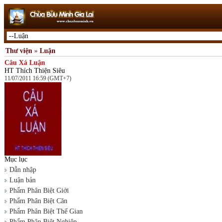
Thư viện
»
Luận
Câu Xá Luận
HT Thích Thiện Siêu
11/07/2011 16:59 (GMT+7)
Mục lục
Dẫn nhập
Luận bản
Phẩm Phân Biệt Giới
Phẩm Phân Biệt Căn
Phẩm Phân Biệt Thế Gian
Phẩm Phân Biệt Nghiệp