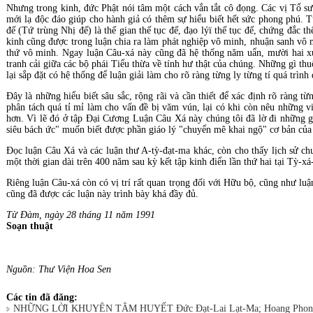
Nhưng trong kinh, đức Phật nói tâm một cách vắn tắt cô đọng. Các vị Tổ sư,
mới lạ độc đáo giúp cho hành giả có thêm sự hiểu biết hết sức phong phú. Từ
đế (Tứ trùng Nhị đế) là thế gian thế tục đế, đạo lýï thế tục đế, chứng đắc t
kinh cũng được trong luận chia ra làm phát nghiệp vô minh, nhuận sanh vô m
thứ vô minh. Ngay luận Câu-xá này cũng đã hệ thống năm uẩn, mười hai xứ
tranh cải giữa các bộ phái Tiểu thừa về tính hư thật của chúng. Những gì thu
lại sắp đặt có hệ thống để luận giải làm cho rõ ràng từng ly từng tí quá trì
Ðây là những hiểu biết sâu sắc, rộng rãi và cần thiết để xác định rõ ràng 
phân tách quá tỉ mỉ làm cho vấn đề bị văm vún, lại có khi còn nêu những v
hơn. Vì lẽ đó ở tập Ðại Cương Luận Câu Xá này chúng tôi đã lờ đi những gì
siêu bách ức" muốn biết được phần giáo lý "chuyển mê khai ngộ" cơ bản của 
Ðọc luận Câu Xá và các luận thư A-tỳ-đạt-ma khác, còn cho thấy lịch sử chu
một thời gian dài trên 400 năm sau kỳ kết tập kinh điển lần thứ hai tại Tỳ-xá
Riêng luận Câu-xá còn có vị trí rất quan trọng đối với Hữu bộ, cũng như lu
cũng đã được các luận này trình bày khá đầy đủ.
Từ Ðàm, ngày 28 tháng 11 năm 1991
Soạn thuật
Nguồn: Thư Viện Hoa Sen
Các tin đã đăng:
NHỮNG LỜI KHUYÊN TÂM HUYẾT Đức Đạt-Lai Lạt-Ma; Hoang Phon