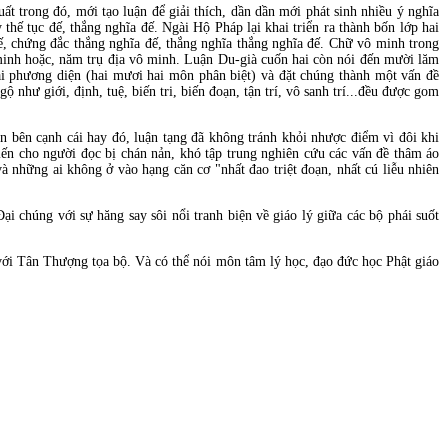
t trong đó, mới tạo luận để giải thích, dần dần mới phát sinh nhiều ý nghĩa
thế tục đế, thắng nghĩa đế. Ngài Hộ Pháp lại khai triển ra thành bốn lớp hai
a đế, chứng đắc thắng nghĩa đế, thắng nghĩa thắng nghĩa đế. Chữ vô minh trong
ô minh hoặc, năm trụ địa vô minh. Luận Du-già cuốn hai còn nói đến mười lăm
i phương diện (hai mươi hai môn phân biệt) và đặt chúng thành một vấn đề
như giới, định, tuệ, biến tri, biến đoạn, tận trí, vô sanh trí...đều được gom
ên bên cạnh cái hay đó, luận tạng đã không tránh khỏi nhược điểm vì đôi khi
iến cho người đọc bị chán nản, khó tập trung nghiên cứu các vấn đề thâm áo
 những ai không ở vào hạng căn cơ "nhất đao triệt đoạn, nhất cú liễu nhiên
i chúng với sự hăng say sôi nổi tranh biện về giáo lý giữa các bộ phái suốt
 với Tân Thượng tọa bộ. Và có thể nói môn tâm lý học, đạo đức học Phật giáo