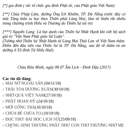
[*] gia đình ( tức tổ chức gia đình Phật tử, của Phật giáo Việt Nam)
[**] Chùa Pháp Lâm, đường Ông Ích Khiêm, TP. Đà Nẵng trước đây có
một Tăng thân tu học theo Thiền phái Làng Mai, làm từ thiện rất nhiều
trong chương trình Hiểu và Thương do Thiền Sư tài trợ.
[***] Nguyễn Lang: Là bút danh của Thiền Sư Nhất Hạnh khi viết bộ sách
giá trị "Việt Nam Phật giáo Sử Luận".
(Tưởng nhớ Thiền Sư Nhất Hạnh từ Làng Mai Thái Lan về Việt Nam thăm.
Điểm đến đầu tiên của Thiền Sư là TP. Đà Nẵng, sau đó về thăm và an
dưỡng ở Tổ đình Từ Hiếu Huế).
Chùa Bửu Minh, ngày 08.07 Âm Lịch - Đinh Dậu (2017)
Các tin đã đăng:
MAI NỞ NGOÀI SÂN.
(04/11/18)
TRẢI TÒA DƯƠNG XUÂN
(30/10/18)
NHỚ QUÁ VIỆT NAM
(27/10/18)
PHẬT HOAN HỶ.
(24/10/18)
MỜI UỐNG TRÀ
(16/10/18)
CHÙA BÉ CHÙA TO.
(10/10/18)
ĐỌC THƠ: BÀI HỌC LỊCH SỬ
(25/09/18)
CHÚNG SINH THƯƠNG PHẬT NHƯ CON THƠ THƯƠNG NHỚ MẸ