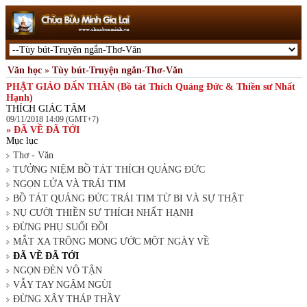
Văn học
»
Tùy bút-Truyện ngắn-Thơ-Văn
PHẬT GIÁO DẤN THÂN (Bồ tát Thích Quảng Đức & Thiền sư Nhất
Hạnh)
THÍCH GIÁC TÂM
09/11/2018 14:09 (GMT+7)
» ĐÃ VỀ ĐÃ TỚI
Mục lục
Thơ - Văn
TƯỞNG NIỆM BỒ TÁT THÍCH QUẢNG ĐỨC
NGỌN LỬA VÀ TRÁI TIM
BỒ TÁT QUẢNG ĐỨC TRÁI TIM TỪ BI VÀ SỰ THẬT
NỤ CƯỜI THIỀN SƯ THÍCH NHẤT HẠNH
ĐỪNG PHỤ SUỐI ĐỒI
MẮT XA TRÔNG MONG ƯỚC MỘT NGÀY VỀ
ĐÃ VỀ ĐÃ TỚI
NGỌN ĐÈN VÔ TẬN
VẪY TAY NGẬM NGÙI
ĐỪNG XÂY THÁP THẦY