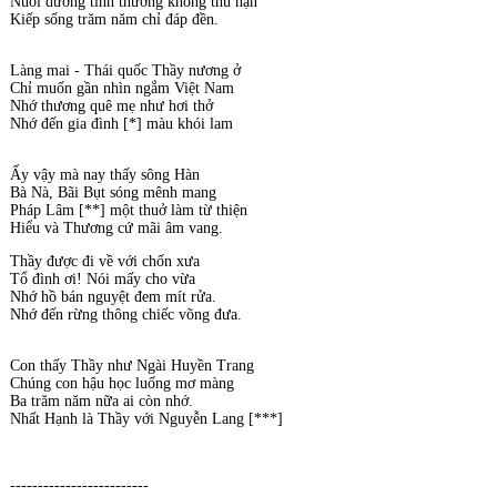
Nuôi dưỡng tình thương không thù hận
Kiếp sống trăm năm chỉ đáp đền.
Làng mai - Thái quốc Thầy nương ở
Chỉ muốn gần nhìn ngắm Việt Nam
Nhớ thương quê mẹ như hơi thở
Nhớ đến gia đình [*] màu khói lam
Ấy vậy mà nay thấy sông Hàn
Bà Nà, Bãi Bụt sóng mênh mang
Pháp Lâm [**] một thuở làm từ thiện
Hiểu và Thương cứ mãi âm vang.
Thầy được đi về với chốn xưa
Tổ đình ơi! Nói mấy cho vừa
Nhớ hồ bán nguyệt đem mít rửa.
Nhớ đến rừng thông chiếc võng đưa.
Con thấy Thầy như Ngài Huyền Trang
Chúng con hậu học luống mơ màng
Ba trăm năm nữa ai còn nhớ.
Nhất Hạnh là Thầy với Nguyễn Lang [***]
-------------------------