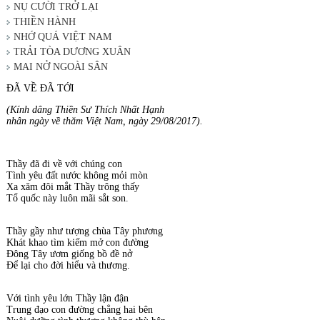
NỤ CƯỜI TRỞ LẠI
THIỀN HÀNH
NHỚ QUÁ VIỆT NAM
TRẢI TÒA DƯƠNG XUÂN
MAI NỞ NGOÀI SÂN
ĐÃ VỀ ĐÃ TỚI
(Kính dâng Thiền Sư Thích Nhất Hạnh
nhân ngày về thăm Việt Nam, ngày 29/08/2017).
Thầy đã đi về với chúng con
Tình yêu đất nước không mỏi mòn
Xa xăm đôi mắt Thầy trông thấy
Tổ quốc này luôn mãi sắt son.
Thầy gầy như tượng chùa Tây phương
Khát khao tìm kiếm mở con đường
Đông Tây ươm giống bồ đề nở
Để lại cho đời hiểu và thương.
Với tình yêu lớn Thầy lận đận
Trung đạo con đường chẳng hai bên