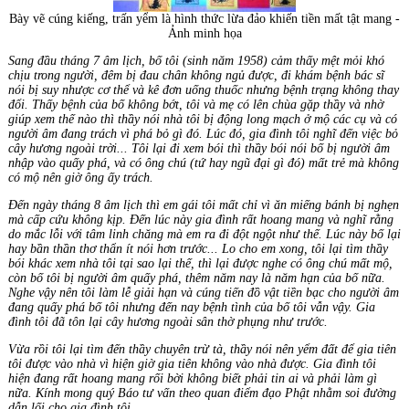
Bày vẽ cúng kiếng, trấn yểm là hình thức lừa đảo khiến tiền mất tật mang -
Ảnh minh họa
Sang đầu tháng 7
âm
l
ị
ch
, bố tôi (sinh năm 1958) cảm thấy mệt mỏi khó
chịu trong người,
đ
êm
b
ị
đ
au chân
không ng
ủ
đượ
c
,
đi khám bệnh bác sĩ
nói bị suy nhược cơ thể và kê đơn uống thuốc nhưng bệnh trạng không thay
đổi. Thấy bệnh của bố không bớt, tôi
và
m
ẹ
có
lên
chùa
g
ặ
p thầy
và
nh
ờ
giúp
xem th
ế
nào
thì
th
ầ
y
nói
nhà
tôi bị động long mạch ở mộ các cụ và có
người âm
đ
ang trách vì
phá
b
ỏ
gì
đ
ó
.
Lúc
đ
ó
, gia đình tôi nghĩ đến việc bỏ
cây hương ngoài trời... Tôi lại
đ
i xem bói
thì
thầy bói nói bố bị người
âm
nhập vào quấy phá,
và
có
ông chú
(tứ hay ngũ đại
gì
đ
ó
) mất trẻ
mà
không
có
m
ộ
nên giờ ông ấy trách.
Đế
n
ngày tháng 8 âm lịch thì em gái tôi mất chỉ vì ăn miếng bánh bị nghẹn
mà cấp cứu không kịp.
Đế
n lúc
này
gia
đ
ình r
ấ
t hoang mang và
ngh
ĩ
r
ằ
ng
do mắc lỗi với tâm linh chăng mà em ra đi đột ngột như thế. Lúc này bố lại
hay bần thần thơ thẩn ít nói hơn trước... Lo cho em xong, tôi lại tìm thầy
bói khác xem nhà tôi tại sao lại thế, thì lại được nghe có ông chú mất mộ,
còn bố tôi bị người âm quấy phá, thêm
n
ă
m nay là
n
ă
m h
ạ
n
của bố nữa.
Nghe vậy nên tôi
làm
l
ễ
gi
ả
i h
ạ
n và
cúng ti
ế
n
đồ
v
ậ
t ti
ề
n b
ạ
c cho ng
ườ
i
âm
đang quấy phá bố tôi nhưng đến nay bệnh tình của bố tôi vẫn vậy. Gia
đ
ình
tôi
đ
ã
tôn
l
ạ
i cây
h
ươ
ng ngoài
sân
thờ phụng như trước.
Vừa rồi tôi lại tìm đến thầy chuyên trừ
tà
,
thầy nói nên yểm đất để gia tiên
tôi
đượ
c vào
nhà
vì
hi
ệ
n gi
ờ
gia tiên không vào nhà được. Gia
đ
ình tôi
hi
ệ
n
đang rất hoang mang rối bời không biết phải tin ai và phải làm gì
nữa. Kính mong quý Báo
t
ư
v
ấ
n
theo quan điểm đạo Phật nhằm soi đường
dẫn lối cho gia đình
tôi
.