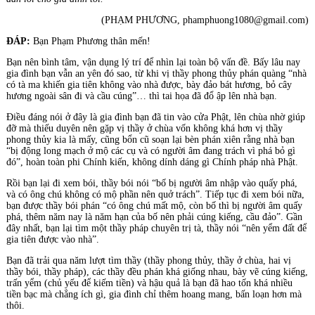
(PHẠM PHƯƠNG, phamphuong1080@gmail.com)
ĐÁP:
Bạn Phạm Phương thân mến!
Bạn nên bình tâm, vận dụng lý trí để nhìn lại toàn bộ vấn đề. Bấy lâu nay
gia đình bạn vẫn an yên đó sao, từ khi vị thầy phong thủy phán quàng “nhà
có tà ma khiến gia tiên không vào nhà được, bày đảo bát hương, bỏ cây
hương ngoài sân đi và cầu cúng”… thì tai họa đã đổ ập lên nhà bạn.
Điều đáng nói ở đây là gia đình bạn đã tin vào cửa Phật, lên chùa nhờ giúp
đỡ mà thiếu duyên nên gặp vị thầy ở chùa vốn không khá hơn vị thầy
phong thủy kia là mấy, cũng bổn cũ soạn lại bèn phán xiên rằng nhà bạn
“bị động long mạch ở mộ các cụ và có người âm đang trách vì phá bỏ gì
đó”, hoàn toàn phi Chính kiến, không dính dáng gì Chính pháp nhà Phật.
Rồi bạn lại đi xem bói, thầy bói nói “bố bị người âm nhập vào quấy phá,
và có ông chú không có mộ phần nên quở trách”. Tiếp tục đi xem bói nữa,
bạn được thầy bói phán “có ông chú mất mộ, còn bố thì bị người âm quấy
phá, thêm năm nay là năm hạn của bố nên phải cúng kiếng, cầu đảo”. Gần
đây nhất, bạn lại tìm một thầy pháp chuyên trị tà, thầy nói “nên yểm đất để
gia tiên được vào nhà”.
Bạn đã trải qua năm lượt tìm thầy (thầy phong thủy, thầy ở chùa, hai vị
thầy bói, thầy pháp), các thầy đều phán khá giống nhau, bày vẽ cúng kiếng,
trấn yểm (chủ yếu để kiếm tiền) và hậu quả là bạn đã hao tốn khá nhiều
tiền bạc mà chẳng ích gì, gia đình chỉ thêm hoang mang, bấn loạn hơn mà
thôi.