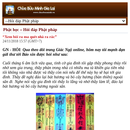
Phật học
»
Hỏi đáp Phật pháp
“Xem bói ra ma quét nhà ra rác”
24/11/2018 15:57 (GMT+7)
GN -
HỎI
:
Qua theo dõi trang Giác Ngộ online,
hôm
nay
tôi mạnh dạn
gửi thư tới Báo xin được hỏi như sau:
Cuối tháng 6 âm lịch vừa qua, tình cờ gia đình tôi gặp thầy phong thủy rồi
nhờ xem gia trung, thầy phán trong nhà có nhiều ma tà khiến gia tiên nhà
tôi không
vào
nhà
đượ
c và
th
ầ
y còn
nói
n
ế
u
để
th
ế
này
họ sẽ hại tới gia
đình. Thầy
đề
ngh
ị
đảo lại bát hương và bỏ cây hương (bàn thiên) ngoài
sân đi. Nghe nói vậy gia đình tôi thấy lo lắng và nhờ thầy làm lễ,
đả
o l
ạ
i
bát
h
ươ
ng và
b
ỏ
cây
h
ươ
ng ngoài
sân
.