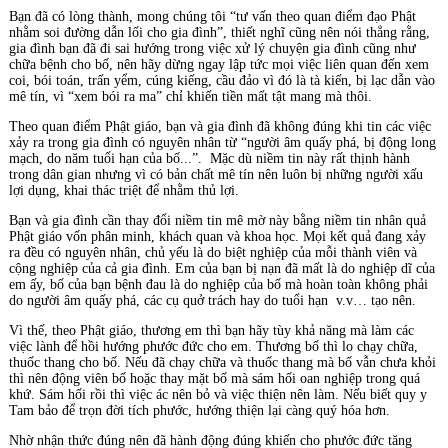
Bạn đã có lòng thành, mong chúng tôi “tư vấn theo quan điểm đạo Phật
nhằm soi đường dẫn lối cho gia đình”, thiết nghĩ cũng nên nói thẳng rằng,
gia đình bạn đã đi sai hướng trong việc xử lý chuyện gia đình cũng như
chữa bệnh cho bố, nên hãy dừng ngay lập tức mọi việc liên quan đến xem
coi, bói toán, trấn yểm, cúng kiếng, cầu đảo vì đó là tà kiến, bị lạc dẫn vào
mê tín, vì “xem bói ra ma” chỉ khiến tiền mất tật mang mà thôi.
Theo quan điểm Phật giáo, bạn và gia đình đã không đúng khi tin các việc
xảy ra trong gia đình có nguyên nhân từ “người âm quấy phá, bị động long
mạch, do năm tuổi hạn của bố...”. Mặc dù niềm tin này rất thịnh hành
trong dân gian nhưng vì có bản chất mê tín nên luôn bị những người xấu
lợi dụng, khai thác triệt để nhằm thủ lợi.
Bạn và gia đình cần thay đổi niềm tin mê mờ này bằng niềm tin nhân quả
Phật giáo vốn phân minh, khách quan và khoa học. Mọi kết quả đang xảy
ra đều có nguyên nhân, chủ yếu là do biệt nghiệp của mỗi thành viên và
cộng nghiệp của cả gia đình. Em của bạn bị nạn đã mất là do nghiệp dĩ của
em ấy, bố của bạn bệnh đau là do nghiệp của bố mà hoàn toàn không phải
do người âm quấy phá, các cụ quở trách hay do tuổi hạn v.v… tạo nên.
Vì thế, theo Phật giáo, thương em thì bạn hãy tùy khả năng mà làm các
việc lành để hồi hướng phước đức cho em. Thương bố thì lo chạy chữa,
thuốc thang cho bố. Nếu đã chạy chữa và thuốc thang mà bố vẫn chưa khỏi
thì nên động viên bố hoặc thay mặt bố mà sám hối oan nghiệp trong quá
khứ. Sám hối rồi thì việc ác nên bỏ và việc thiện nên làm. Nếu biết quy y
Tam bảo để trọn đời tích phước, hướng thiện lại càng quý hóa hơn.
Nhờ nhận thức đúng nên đã hành động đúng khiến cho phước đức tăng