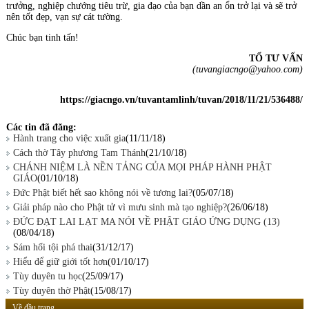
trưởng, nghiệp chướng tiêu trừ, gia đạo của bạn dần an ổn trở lại và sẽ trở
nên tốt đẹp, vạn sự cát tường.
Chúc bạn tinh tấn!
TỔ TƯ VẤN
(tuvangiacngo@yahoo.com)
https://giacngo.vn/tuvantamlinh/tuvan/2018/11/21/536488/
Các tin đã đăng:
Hành trang cho việc xuất gia
(11/11/18)
Cách thờ Tây phương Tam Thánh
(21/10/18)
CHÁNH NIỆM LÀ NỀN TẢNG CỦA MỌI PHÁP HÀNH PHẬT
GIÁO
(01/10/18)
Ðức Phật biết hết sao không nói về tương lai?
(05/07/18)
Giải pháp nào cho Phật tử vì mưu sinh mà tạo nghiệp?
(26/06/18)
ĐỨC ĐẠT LAI LẠT MA NÓI VỀ PHẬT GIÁO ỨNG DỤNG (13)
(08/04/18)
Sám hối tội phá thai
(31/12/17)
Hiểu để giữ giới tốt hơn
(01/10/17)
Tùy duyên tu học
(25/09/17)
Tùy duyên thờ Phật
(15/08/17)
Về đầu trang