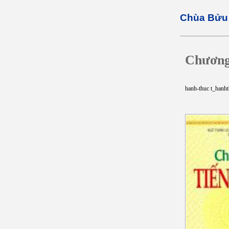
Chùa Bửu
Chương 
hanh-thuc t_han