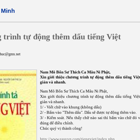
 Minh
trình tự động thêm dấu tiếng Việt
hthuc@gmx.net
Nam Mô Bổn Sư Thích Ca Mâu Ni Phật,
Xin giới thiệu chương trình tự động thêm dấu tiếng Việt
giản và nhanh.
Nam Mô Bổn Sư Thích Ca Mâu Ni Phật,
Xin giới thiệu chương trình tự động thêm dấu tiếng Việt
giản và nhanh.
1/ - Viết chữ vào khung (không dấu)
2/ - Bấm vào "Thêm dấu". Dấu sẽ được tự động thêm vào.
3/ - Kiểm soát. Nếu thấy chữ nào sai thì bấm vào chữ đó
đúng để điều chỉnh.
Chúc quý vị thành công!
http://www.easyvn.com/
tiengviet/index.php