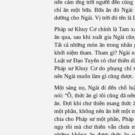
nên cảm ứng trời người đến cúng 
chỉ ăn một bữa. Bữa ăn đó Ngài 
dường cho Ngài. Vị trời đó tên l
Pháp sư Khuy Cơ chính là Tam xa 
ăn qua, sau khi xuất gia Ngài cũ
Tất cả những món ăn trong nhân g
khởi niệm tham. Tham gì? Ngài nó
Luật sư Đạo Tuyên có chư thiên d
Pháp sư Khuy Cơ do phụng chỉ xuấ
nên Ngài muốn làm gì cũng được.
Một sáng nọ, Ngài đi đến chỗ lu
nói: “Ồ, thức ăn gì tôi cũng đã nếm
ăn. Đợi khi chư thiên mang thức 
một phần, không nên ăn hết một m
chia cho Pháp sư một phần, Pháp 
ngọ rồi mà chư thiên vẫn chưa
những không ăn được thức ăn cõ