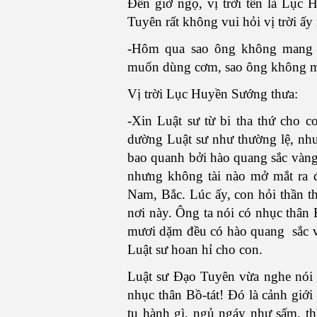
Đến giờ ngọ, vị trời tên là Lục
Tuyên rất không vui hỏi vị trời ấy 
-Hôm qua sao ông không mang 
muốn dùng cơm, sao ông không 
Vị trời Lục Huyền Sướng thưa:
-Xin Luật sư từ bi tha thứ cho
dường Luật sư như thường lệ, n
bao quanh bởi hào quang sắc vàn
nhưng không tài nào mở mắt ra 
Nam, Bắc. Lúc ấy, con hỏi thần th
nơi này. Ông ta nói có nhục thân 
mươi dặm đều có hào quang sắc v
Luật sư hoan hỉ cho con.
Luật sư Đạo Tuyên vừa nghe nói 
nhục thân Bồ-tát! Đó là cảnh giới
tu hành gì, ngủ ngáy như sấm, th